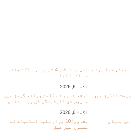
 موڑ، کیا ہونے
اسپیس ایکس: 4 ٹن وزنی راکٹ چاند
سے ٹکرا گیا
اگست 6, 2026
 ویسٹ انڈیز میں
ارشد ندیم نے کامن ویلتھ گیمز میں
مایوس کن کارکردگی کی وجہ بتادی
اگست 6, 2026
صل پہچان
پشاور: 10 ہزار طلبہ اسلامیات کے
مضمون میں فیل