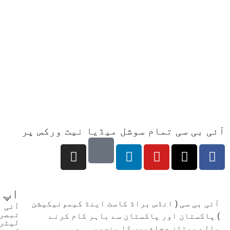
آئی بی سی تمام سوشل میڈیا نیٹ ورکس پر
اپ 
آئی بی سی ( انڈس براڈ کاسٹ اینڈ کیمونیکیشن
آئی 
تبصرو
) پاکستان اور پاکستان سے باہر کام کرنے
لیٹر 
والے ممتاز صحافیوں کا منصوبہ ہے ۔ یہ