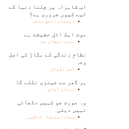
اس شاہراہ پر چلنا دنیا کے
لیے کیوں ضروری ہے؟
اعتصام الحق ثاقب
موت ایک اٹل حقیقت ہے
محمد ذیشان بٹ
نظامِ زندگی کے بگاڑ کی اصل
وجہ
آصف اقبال
ہر گھر سے جینزی نکلے گا
ریحان آفاق
وہ عورت جو کہیں دکھائی
نہیں دیتی
سجاداحمدشاہ کاظمی