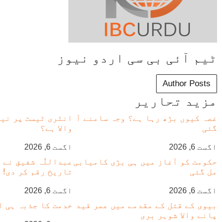
ٹیم آئی بی سی اردو نیوز
Author Posts
مزید تحاریر
غصہ کیوں بڑھ رہا ہے؟ وجہ سامنے آ
انٹری ٹیسٹ پر نیا
گئی
والا ہے؟
اگست 6, 2026
اگست 6, 2026
حکومت کو آغاز میں ہی بڑی کامیابی
عبداللّٰہ شفیق نے
مل گئی
تاریخ رقم کر دی!
اگست 6, 2026
اگست 6, 2026
بیوی کے قتل کے مقدمے میں عمر قید
خدمت کا جذبہ ہی ا
پانے والا شوہر بری