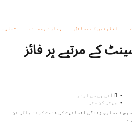
اقلیتوں کے مسائل
ہمارے ہمسائے
تعلیم
ینٹ کے مرتبے پر فائز
آئی بی سی اردو
ویٹی کن سٹی
یس نے ساری زندگی انسانیت کی خدمت کرنے والی نن