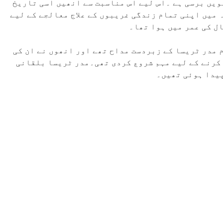
ریسا کی انیسیویں برسی ہے ۔اس لیے اس مناسبت سے انھیں اسی تاریخ
میں اپنی تمام زندگی غریبوں کے علاج معالجے کے لیے
 مدر ٹریسا کے زبردست مداح تھے اور انھوں نے ان کی
 کرنے کے لیے مہم شروع کردی تھی۔مدر ٹریسا بلقانی