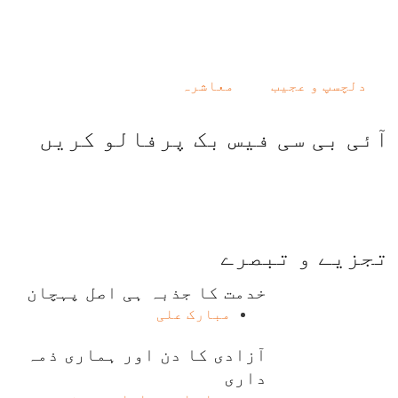
دلچسپ و عجیب
معاشرہ
آئی بی سی فیس بک پرفالو کریں
تجزیے و تبصرے
خدمت کا جذبہ ہی اصل پہچان
مبارک علی
آزادی کا دن اور ہماری ذمہ
داری