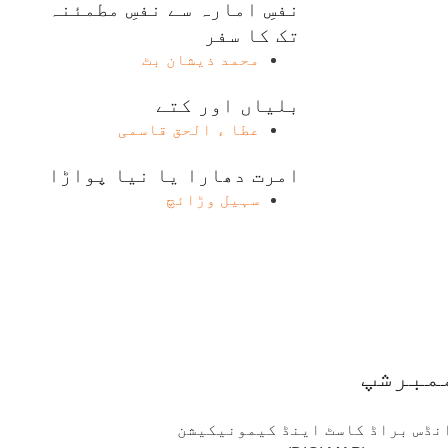
نفسِ امارہ سے نفسِ مطمئنہ
تک کا سفر
محمد ذیشان بٹ
بلیاں اور کتے
عطا ء الحق قاسمی
امرت دھارا یا نیا پواڑا
سہیل وڑائچ
مبرشپ
 انڈس براڈ کاسٹ اینڈ کیمونیکیشن