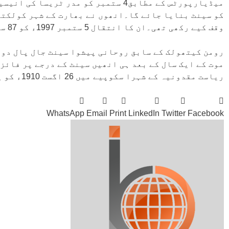
میڈیارپورٹس کے مطابق4 ستمبر کو مدر ٹ
کو سینٹ بنایا جائے گا۔انھوں نے بھارت کے شہر کولکتہ 
وقف کیے رکھی تھی۔ان کا انتقال 5 ستمبر 1997ء کو 87 سال کی عمر میں ہوا تھا۔
رومن کیتھولک کے سابق روحانی پیشوا سینٹ جال پال دوم
موت کے ایک سال کے بعد ہی انھیں سینٹ کے درجے پر فائز
ریاست مقدونیہ کے شہرا سکوپیے میں 26 اگست 1910ء کو پیدا ہوئی تھیں۔
WhatsApp
Email
Print
LinkedIn
Twitter
Facebook