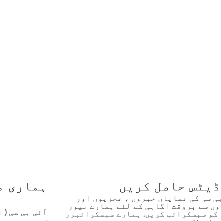
ڈیٹس حاصل کریں
ہماری م
بی سی کی نمایاں خبروں ، تجزیوں اور
ں سے بروقت اگاہی کے لئے ہمارے نیوز
آئی بی سی (
کو سبسکرائب کریں. ہمارے سبسکرائبرز