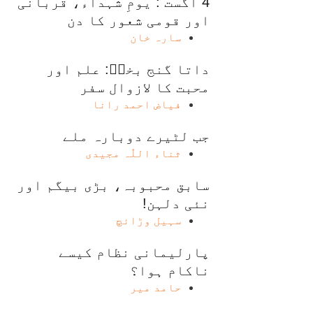
4 اگست : یومِ شہداء، قربانی
اور قومی شعور کا دن
سارہ خان
داتا گنج بخشؒ: علم اور
محبت کا لازوال سفر
فیاض احمد رانا
جب لٹیرے دوبارہ ملے
ثناء اللّٰہ مجیدی
سابق محبوبہ، بڑی بیگم اور
نئی دلہن!
سہیل وڑائچ
پارلیمانی نظام کیسے
ناکام ہوا؟
حامد میر