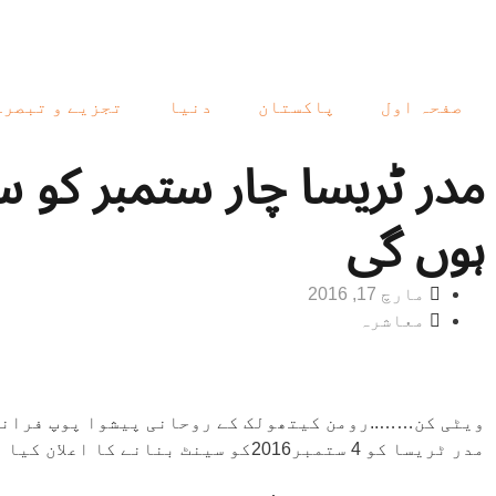
صفحہ اول
پاکستان
دنیا
تجزیے و تبصرے
مدر ٹریسا چار ستمبر کو س
ہوں گی
مارچ 17, 2016
معاشرہ
ویٹی کن……..رومن کیتھولک کے روحانی پیشوا پوپ فرانس
مدر ٹریسا کو 4 ستمبر2016کو سینٹ بنانے کا اعلان کیا ہے۔