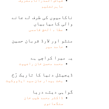
فیاض احمدرانا،معروف
ماہرتعلیم
ناکامیوں کی طرف لے جانے
والی کامیابیاں
عطا ء الحق قاسمی
منٹو اور لارڈ قربان حسین
حامد میر
یہ میرا کراچی ہے
محمد محسن خان راجپوت
ڈیجیٹل دنیا کا تاریک رُخ
بخت بیدار جان سید ایڈووکیٹ
گواہی دیتے دریا
ڈاکٹر محمد طیب خان
سنگھانوی