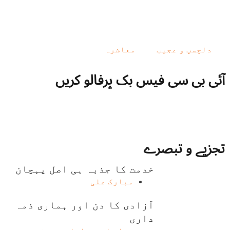
دلچسپ و عجیب
معاشرہ
آئی بی سی فیس بک پرفالو کریں
تجزیے و تبصرے
خدمت کا جذبہ ہی اصل پہچان
مبارک علی
آزادی کا دن اور ہماری ذمہ
داری