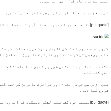
نمبر سے بار بار کال آتی رہی ہیں۔
اس موقع پر یہ دیکھ کر وہاں موجود افراد کی آنکھوں سے
[pullquote]سانحہ لاہور کے مبینہ حملہ آور کے اعضا مل گئے[/pullquote]
لاہور …….لاہور کے گلشن اقبال پارک میں دھماکے کی جگہ 
گئے ہیں،سی ٹی ڈی حکام اور فارنزک ماہرین نے گلشن اق
حکام کا کہنا ہے کہ حتمی طور پر نہیں کہا جاسکتا کہ ا
جمع کئے گئے۔
قبل ازیں سی ٹی ڈی حکام اور فرانزک ماہرین کی ٹیم گلش
شروع کیا تھا۔
[pullquote]مبینہ خود کش حملہ لشکر جھنگوی کا اہم رہ نما تھا [/pullquote]