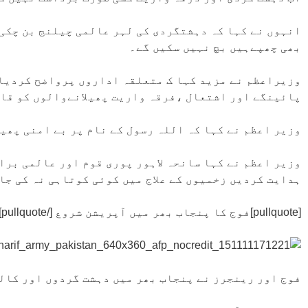
انہوں نے کہا کہ دہشتگردی کی لہر عالمی چیلنج بن چکی
بھی چھپےہیں بچ نہیں سکیں گے۔
وزیراعظم نے مزید کہا ک متعلقہ اداروں پرواضح کردیا
پائینگے اور اشتعال ،فرقہ واریت پھیلانےوالوں کو قان
وزیر اعظم نے کہا کہ اللہ رسول کے نام پر بے امنی پھیل
وزیر اعظم نے کہا سانحہ لاہور پوری قوم اور عالمی برا
ہدایت کردیں زخمیوں کے علاج میں کوئی کوتاہی نہ کی جا
[pullquote]فوج کا پنجاب بھر میں آپریشن شروع [/pullquote]
فوج اور رینجرز نے پنجاب بھر میں دہشت گردوں اور کالع