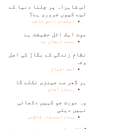
اس شاہراہ پر چلنا دنیا کے
لیے کیوں ضروری ہے؟
اعتصام الحق ثاقب
موت ایک اٹل حقیقت ہے
محمد ذیشان بٹ
نظامِ زندگی کے بگاڑ کی اصل
وجہ
آصف اقبال
ہر گھر سے جینزی نکلے گا
ریحان آفاق
وہ عورت جو کہیں دکھائی
نہیں دیتی
سجاداحمدشاہ کاظمی