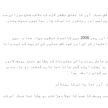
ش حملہ آور کا تعلق مظفر گڑھ کے علاقے فتح سورانی سے
د ہے۔ پولیس اور رینجرز نے اس کے چار بھائیوں سمیت پندرہ
وہ دینی تعلیم حاصل کرنے کے لیے مظفر گڑھ سے لاہور آیا اور پھر 2006 میں کالعدم تنظیم سپاہ صحابہ میں
یں شمولیت اختیار کر لی اور خود کش حملوں کی تربیت کے لیے وانا
و حاصل ہونے والی معلومات کے مطابق محمد یوسف لاہور
ر ہر ہفتے اپنے گھر جاتا تھا تاہم گذشتہ دو ماہ سے وہ
پر کوئی رابطہ ہوا ۔
 آور تھا یا اس کا ہینڈلر
 یوسف کا جسم کا نچلا دھڑ ختم ہو چکا تھا جبکہ اس کے