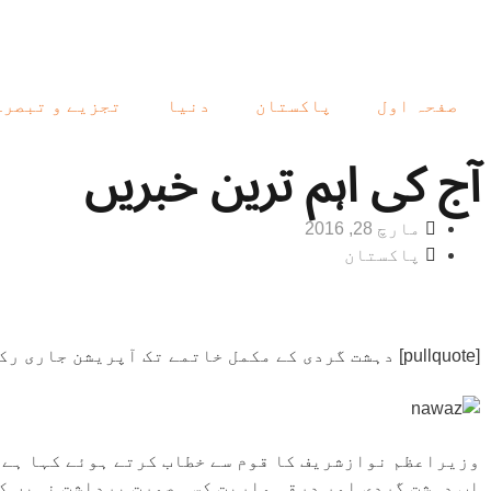
صفحہ اول
پاکستان
دنیا
تجزیے و تبصرے
آج کی اہم ترین خبریں
مارچ 28, 2016
پاکستان
[pullquote] دہشت گردی کے مکمل خاتمے تک آپریشن جاری رکھنے کا اعلان .وزیر اعظم نواز شریف ۔[/pullquote]
وزیراعظم نوازشریف کا قوم سے خطاب کرتے ہوئے کہا ہے ک
اب دہشت گردی اور درقہ واریت کسی صورت برداشت نہیں کی