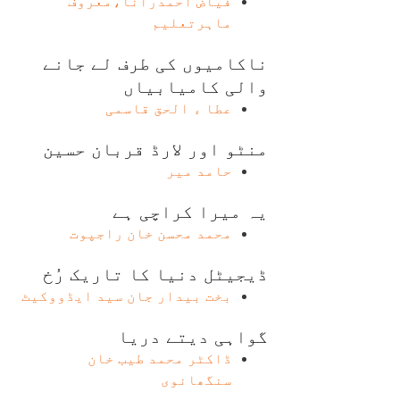
فیاض احمدرانا،معروف
ماہرتعلیم
ناکامیوں کی طرف لے جانے
والی کامیابیاں
عطا ء الحق قاسمی
منٹو اور لارڈ قربان حسین
حامد میر
یہ میرا کراچی ہے
محمد محسن خان راجپوت
ڈیجیٹل دنیا کا تاریک رُخ
بخت بیدار جان سید ایڈووکیٹ
گواہی دیتے دریا
ڈاکٹر محمد طیب خان
سنگھانوی