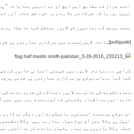
احمد فراز کے مطابق ایس ایچ او نے انہیں بتایا کہ ” پا
نہیں ہوریا کہ جس کا سر ملا ہے ، وہ خود کش حملہ آور تھا
محمد یوسف کے بھائیوں کو لاہور منتقل کیا جا چکا ہے جہ
[pullquote]سانحہ لاہور:سندھ میں سرکاری عمارتوں پر قومی پرچم سرنگوں [/pullquote]
کراچی …….سانحہ لاہور میں قیمتی انسانی جانوں کے ضیاع
کیا گیا ہے،اس موقع پر سرکاری عمارتوں پر قومی پرچم 
سندھ حکومت کی جانب سے لاہور دھماکے کی شدید مذمت کی 
خاندانوں سے اظہار یکجہتی کے لیے سندھ بھر میں بھی آ
اس موقع پرسندھ اسمبلی، ہائیکورٹ اور دیگر سرکاری ع
اپیل پر وکلا بھی آج یوم سیاہ منارہے ہیں۔وکلاتنظیمو
جبکہ وکلا بازووں پر سیاہ پٹیاں باندھ کر عدالتوں میں