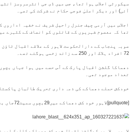
سیکورٹی اجلاس ہوا تھا، جس میں ڈی جی انٹرسروسز انٹیل
آئی) اور دیگر اعلیٰ فوجی حکام نے شرکت کی تھی۔
اجلاس میں آرمی چیف جنرل راحیل شریف نے خفیہ اداروں ک
تھا کہ معصوم شہریوں کے قاتلوں کو انصاف کے کٹہرے میں
صوبہ پنجاب کے دارالحکومت لاہور کے علاقے اقبال ٹاؤن 
72 افراد ہلاک اور 250 سے زائد زخمی ہوگئے تھے۔
دھماکا گلشن اقبال پارک کے اُس حصے میں ہوا جہاں بچوں
تعداد موجود تھی۔
خودکش حملے دھماکے کی ذمہ داری تحریک طالبان پاکستان 
[pullquote]لاہور خود کش دھماکے میں29بچوں سمیت72جاں بحق[/pullquote]