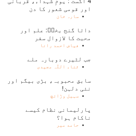
4 اگست : یومِ شہداء، قربانی
اور قومی شعور کا دن
سارہ خان
داتا گنج بخشؒ: علم اور
محبت کا لازوال سفر
فیاض احمد رانا
جب لٹیرے دوبارہ ملے
ثناء اللّٰہ مجیدی
سابق محبوبہ، بڑی بیگم اور
نئی دلہن!
سہیل وڑائچ
پارلیمانی نظام کیسے
ناکام ہوا؟
حامد میر