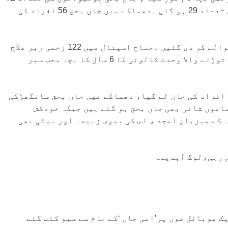
ہو گئی۔ خود کش دھماکے میں جاں بحق ہونیوالے بچوں کی تعداد 29 ہو گئی ۔دھماکے میں جاں بحق 56 افراد کی
اسپتال ذرائع کےمطابق50 میتیں شناخت کےبعدورثاکےحوالے کر دی گئیں ۔جناح اسپتال میں 122 زخمی زیر علاج
۔18 کی حالت تشویش ناک ہے۔ اسپتال ذرائع کے مطابق دم توڑنے والا وحدت کالونی کا 6 سال کا بچہ محب سیر
لاہور کا خودکش دھماکا، سانگھڑ کے ایک ہی خاندان کے 7 افراد کی جان لے گیا، دھماکے میں جاں بحق سانگھڑکی
اموں شانی بھی جاں بحق ہو گئے ہیں جبکہ خودکش
 کے میزبان امجد ، اس کی بیوی زبیدہ اور بیٹی بھی
ک موبائل فون پر’امی جان ‘کے نام سے سیو کئے گئے