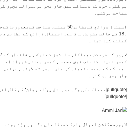
شناخت ہوگئی۔
کیلئے گیا تھا ۔
کمسن ثمینہ کا باپ فیض محمد ، کمسن بھائی شیراز اور م
دھماکے کے بعدسے ثمینہ کی ماں ابھی تک لاپتہ ہے،ثمینہ
جاں بحق ہو گئی۔
[pullquote]دھماکے کی جگہ موبائل پر’امی جان‘ کی کال آتی رہی،لوگ آبدیدہ
[/pullquote]
لاہور….گلشن اقبال پارک دھماکے کی جگہ پر پڑے ہوئے ای