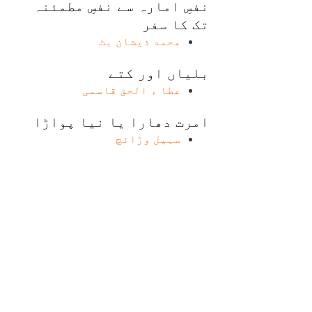
نفسِ امارہ سے نفسِ مطمئنہ
تک کا سفر
محمد ذیشان بٹ
بلیاں اور کتے
عطا ء الحق قاسمی
امرت دھارا یا نیا پواڑا
سہیل وڑائچ