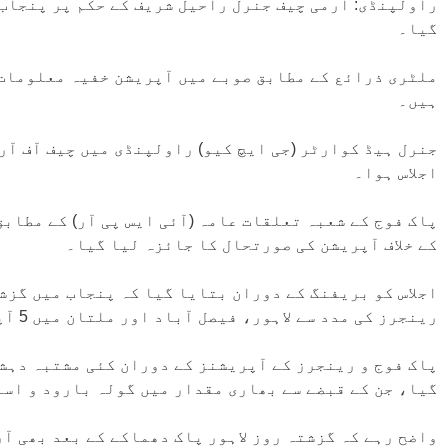
راولپنڈی: آرمی چیف جنرل راحیل شریف کے حکم پر پنجاب 
گیا۔
ملٹری ذرائع کے مطابق صوبے میں آپریشن خفیہ معلومات 
ہیں۔
جنرل ہیڈ کوارٹر (جی ایچ کیو) راولپنڈی میں چیف آف آر
اجلاس ہوا۔
پاک فوج کے شعبہ تعلقات عامہ (آئی ایس پی آر) کے مطابق
کے خلاف آپریشن کی صورتحال کا جائزہ لیا گیا۔
اجلاس کو بریفنگ کے دوران بتایا گیا کہ پنجاب میں گزش
رینجرز کی مدد سے لاہور، فیصل آباد اور ملتان میں 5 آپریشنز کیے، جبکہ یہ سلسلہ جاری رکھا جائے گا۔
پاک فوج و رینجرز کے آپریشنز کے دوران کئی مشتبہ دہشت
گیا، جن کے قبضے سے بھاری مقدار میں گولہ بارود و اس
واضح رہے کہ گزشتہ روز لاہور پاک دھماکے کے بعد بھی آر