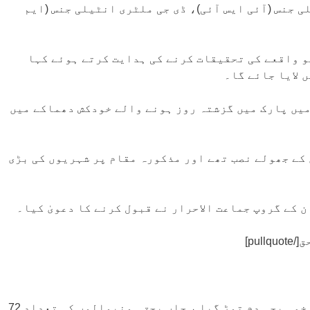
ی جنس (آئی ایس آئی)، ڈی جی ملٹری انٹیلی جنس (ایم
و واقعے کی تحقیقات کرنے کی ہدایت کرتے ہوئے کہا
 لایا جائے گا۔
میں پارک میں گزشتہ روز ہونے والے خودکش دھماکے میں
 کے جھولے نصب تھے اور مذکورہ مقام پر شہریوں کی بڑی
کے گروپ جماعت الاحرار نے قبول کرنے کا دعویٰ کیا۔
لاہور….لاہور کےگلشن اقبال خود کش دھماکے کاایک اور زخمی بچہ دم توڑ گیا ، جاں بحق ہونیوالوں کی تعداد 72