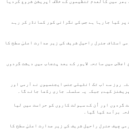
بھر میں کالعدم تنظیموں کے خلاف آپریشن شروع کردیا
پر کیا جارہا ہے جس کی نگرانی کور کمانڈر کر رہے
می اسٹاف جنرل راحیل شریف کی زیر صدارت اعلیٰ سطح کا
 اجلاس میں سانحہ لاہور کے بعد پنجاب میں دہشت گردوں
تہ روز سے اب تک انٹیلی جنس ایجنسیوں نے آرمی اور
 گردوں اور اُن کے سہولت کاروں کو حراست میں لیا
لحہ برآمد کیا گیا۔
می چیف جنرل راحیل شریف کی زیر صدارت اعلیٰ سطح کا