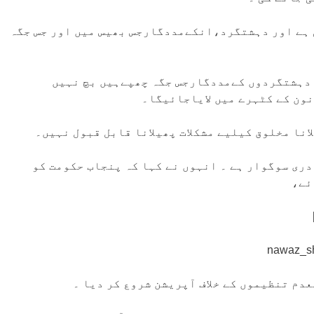
 ہے اور دہشتگرد،انکےمددگارجس بھیس میں اور جس جگہ
دہشتگردوں کےمددگارجس جگہ چھپےہیں بچ نہیں
ون کے کٹہرے میں لایاجائیگا۔
انا مخلوق کیلیے مشکلات پھیلانا قابل قبول نہیں۔
دری سوگوار ہے ۔ انہوں نے کہا کہ پنجاب حکومت کو
ئے،
دم تنظیموں کے خلاف آپریشن شروع کر دیا ۔