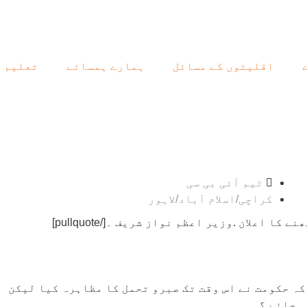
اقلیتوں کے مسائل
ہمارے ہمسائے
تعلیم
ٹیم آئی بی سی
کراچی/اسلام آباد/لاہور
ہ حکومت نے اس وقت تک صبرو تحمل کا مظاہرہ کیا لیکن
 جائے گی ۔