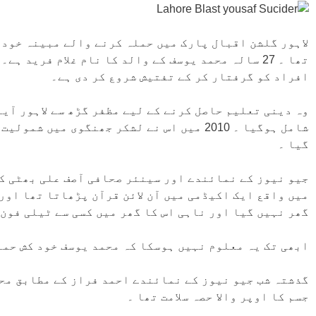
لاہور گلشن اقبال پارک میں حملہ کرنے والے مبینہ خود ک
تھا ۔ 27 سالہ محمد یوسف کے والد کا نام غلام فری
افراد کو گرفتار کر کے تفتیش شروع کر دی ہے۔
شامل ہوگیا ۔ 2010 میں اس نے لشکر جھنگوی م
گیا ۔
جیو نیوز کے نمائندے اور سینئر صحافی آصف علی بھٹی ک
میں واقع ایک اکیڈمی میں آن لائن قرآن پڑھاتا تھا او
گھر نہیں گیا اور ناہی اس کا گھر میں کسی سے ٹیلی فون 
ابھی تک یہ معلوم نہیں ہوسکا کہ محمد یوسف خود کش حملہ
گذشتہ شب جیو نیوز کے نمائندے احمد فراز کے مطابق محمد
جسم کا اوپر والا حصہ سلامت تھا ۔