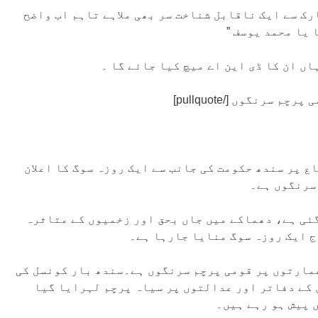
رک سے ایک ناقابل شناخت سر بھی ملاہے تاہم اب واضح
 یا محمد یوسف ”
اں ان کا ڈی این اے میچ کیا جائے گا ۔
 پر سندھ حکومت کی جانب سے ایک روزہ سوگ کا اعلان
سرنگوں ہے۔
گئی ہے، دھماکے میں جاں بحق اور زخمیوں کے متاثرہ
ج ایک روزہ سوگ منایا جارہا ہے۔
مارتوں پر قومی پرچم سرنگوں ہے۔سندھ بار کونسل کی
ں کے دفاتر اور عدالتوں پر سیاہ پرچم لہرایا گیا
 پیش ہو رہے ہیں۔