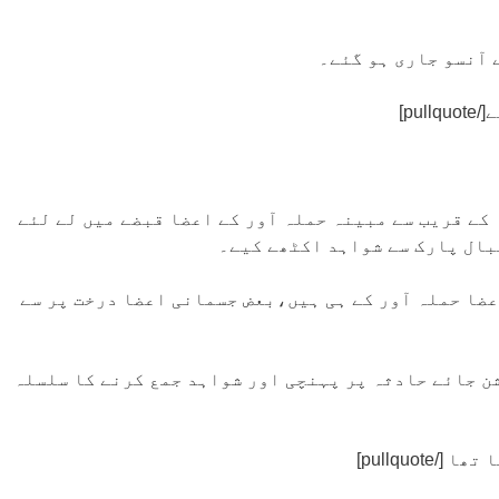
 آنسو جاری ہو گئے۔
کے قریب سے مبینہ حملہ آور کے اعضا قبضے میں لے لئے
بال پارک سے شواہد اکٹھے کیے۔
عضا حملہ آور کے ہی ہیں،بعض جسمانی اعضا درخت پر سے
ن جائے حادثہ پر پہنچی اور شواہد جمع کرنے کا سلسلہ