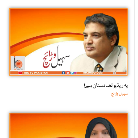
یہ ریڈیو تضادستان ہے!
سہیل وڑائچ