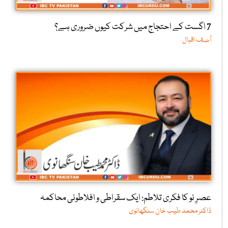
7 اگست کے احتجاج میں شرکت کیوں ضروری ہے؟
آصف اقبال
عصرِ نو کا فکری تلاطم: ایک سقراطی و افلاطونی محاکمہ
ڈاکٹر محمد طیب خان سنگھانوی