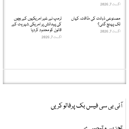
اگست 7, 2026
مصنوعی ذہانت کی طاقت، کہاں
ٹرمپ نے غیر امریکیوں کے بچوں
تک پہنچ گئی؟
کی پیدائش پر امریکی شہریت کے
قانون کو محدود کردیا
اگست 7, 2026
اگست 7, 2026
آئی بی سی فیس بک پرفالو کریں
تجزیے و تبصرے