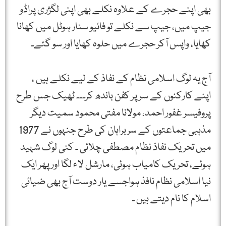
بھی اپنے حجرے کے علاوہ نکلے بھی اپنی لگژری پراڈو
جیپ میں، جیپ سے نکلے تو فائیو سٹار ہوٹل میں کھانا
کھایا، واپس آکر حجرے میں حلوہ کھایا اور سو گئے۔
آج یہ لوگ اسلامی نظام کے نفاذ کے لیے نکلے ہیں ،
اپنے کارکنوں کے سر پر کفن باندھ کر۔۔۔ ٹھیک جس طرح
پروفیسر غفور احمد، مولانا مفتی محمود سمیت دیگر
مذہبی جماعتوں کے سربراہان کی طرح جنہوں نے 1977
میں تحریک نفاذ نظام مصطفی چلائی ۔ کئی لوگ شہید
ہوئے، تحریک کامیاب ہوئی، مارشل لاء لگا اور پھر ایک
نیا اسلامی نظام نافذ ہواجسے یار دوست آج بھی ضیائی
اسلام کا نام دیتے ہیں ۔