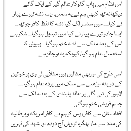
اس نظام میں پاپ گلوکار عالم گیر کے ایک گانے
دیکھانہ تھا کبھی ہم نے یہ سماں، ایسا نشہ تیرے پیار
نے کیا۔۔۔ میں سنسر لگ گیا نشہ کا لفظ کافر جو تھا۔۔
ایسا جادو تیرے پیار نے کیا میں تبدیل ہوگیا۔۔ شکر ہے
اس کے بعد ملک سے نشہ ختم ہوگیا۔۔ ہیروئن کا
استعمال عام ہو گیا،کیونکہ یہ تو جائز ہے۔
اسی طرح کی اور بھی مثالیں ہیں مثلاًپی ٹی وی پر خواتین
کے دوپٹہ اوڑھنے سے ملک میں پردہ عام ہوگیا۔۔۔
لاہور کی ٹبی گلی پر عائد پابندی کے بعد ملک سے
جسم فروشی ختم ہوگئی۔
افغانستان سے کافر روس کو ہم نے کافر امریکہ و برطانیہ
کی مدد سے مار بھگایا تو وہاں آج دودھ اور شہد کی نہریں