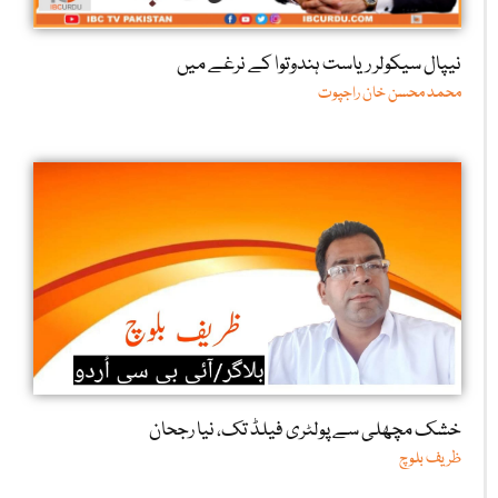
نیپال سیکولر ریاست ہندوتوا کے نرغے میں
محمد محسن خان راجپوت
خشک مچھلی سے پولٹری فیلڈ تک، نیا رجحان
ظریف بلوچ