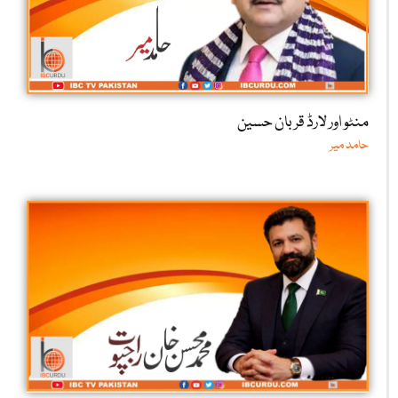
منٹو اور لارڈ قربان حسین
حامد میر