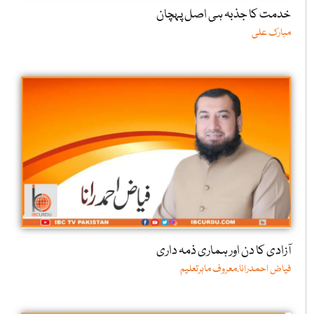
خدمت کا جذبہ ہی اصل پہچان
مبارک علی
آزادی کا دن اور ہماری ذمہ داری
فیاض احمدرانا،معروف ماہرتعلیم