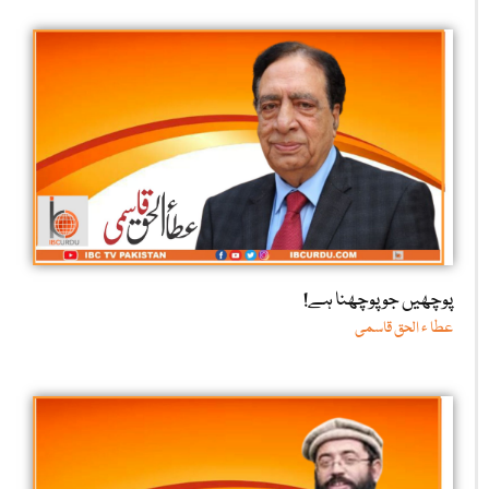
پوچھیں جو پوچھنا ہے!
عطا ء الحق قاسمی