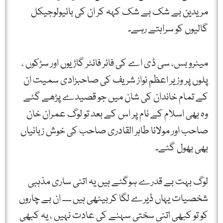
مریدین بے شک بے شک کہہ کر ان کی بائیولوجیکل
گالیوں کو سراہتے رہے۔
میٹرو بس، سی ڈی اے کی فائر فائٹر گاڑیوں اور سڑکوں ،
پلوں پر وزیر اعظم نواز شریف کی صاحبزادی سمیت ان
کے تمام خاندان کی شان میں جو قصیدے پڑھے گئے
وہ بھی اسلام کے نام پر اس کے بعد تو لوگ عمران خان
صاحب اور مولانا طاہر القادری صاحب کی خوش زبانیاں
بھی بھول گئے۔
لوگ بہت بے قدرے ہوگئے ہیں یہ اتنی ساری مذہبی
شخصیات یہاں ڈیرے لگا کر بیٹھی ہیں ۔۔۔ ان بے چاروں
کو تو کبھی اتنی سختی سہنے کی عادت نہیں ، یہ کبھی