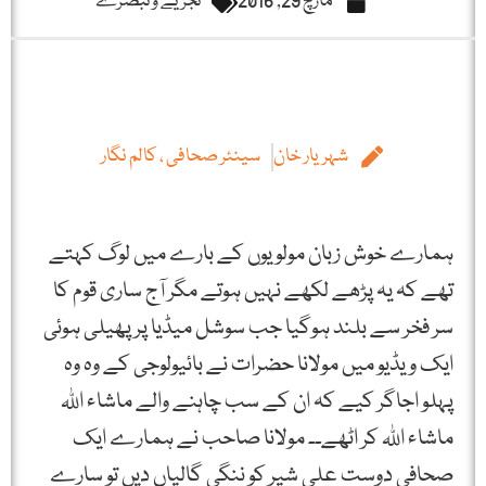
مارچ 29, 2016
تجزیے و تبصرے
شہریار خان
سینئر صحافی ، کالم نگار
ہمارے خوش زبان مولویوں کے بارے میں لوگ کہتے
تھے کہ یہ پڑھے لکھے نہیں ہوتے مگر آج ساری قوم کا
سر فخر سے بلند ہوگیا جب سوشل میڈیا پر پھیلی ہوئی
ایک ویڈیو میں مولانا حضرات نے بائیولوجی کے وہ وہ
پہلو اجاگر کیے کہ ان کے سب چاہنے والے ماشاء اللہ
ماشاء اللہ کر اٹھے۔۔ مولانا صاحب نے ہمارے ایک
صحافی دوست علی شیر کو ننگی گالیاں دیں تو سارے