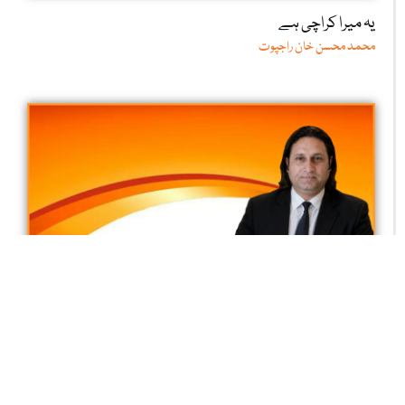
یہ میرا کراچی ہے
محمد محسن خان راجپوت
ڈیجیٹل دنیا کا تاریک رُخ
بخت بیدار جان سید ایڈووکیٹ