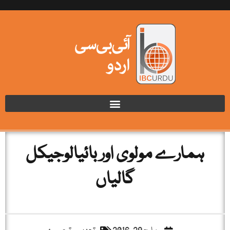
ہمارے مولوی اور بائیالوجیکل
گالیاں