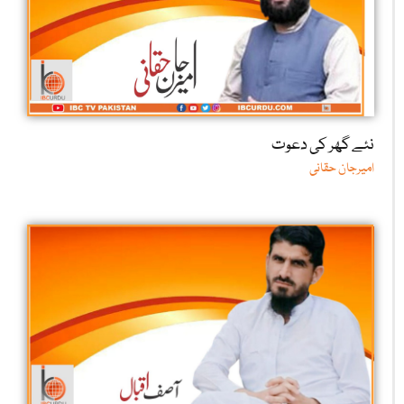
نئے گھر کی دعوت
امیرجان حقانی