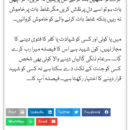
بات ہو تو اسے دل پر نقش کریں مگر غلط بات پر خاموش
نہ رہیں بلکہ غلط بات کرنے والے کو خاموش کروائیں۔۔
میں یا کوئی اور کسی کو شہادت یا کفر کا فتویٰ دینے کا
مجاز نہیں، کون شہید ہے اس کا فیصلہ میرا رب کرے
گا۔۔۔ سرعام ننگی گالیاں دینے والا کوئی بھی شخص
کسی کو جنت کے ٹکٹ دے سکتا ہے نہ کسی کو شہید
قرار دینے کا اختیار رکھتا ہے۔۔ فیصلہ آپ کا۔۔۔
Print
LinkedIn
Twitter
Facebook
WhatsApp
Email