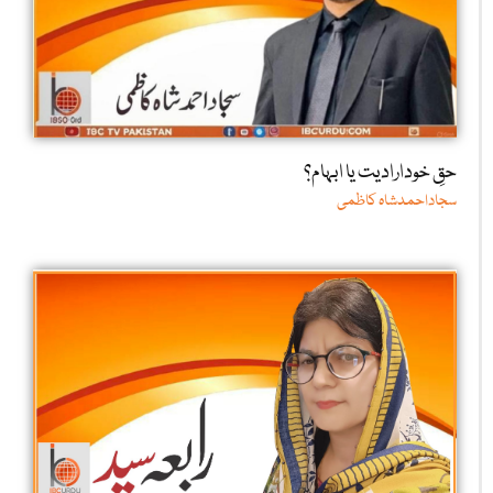
حقِ خودارادیت یا ابہام؟
سجاداحمدشاہ کاظمی