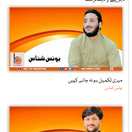
میری تکمیل ہو نہ جائے کہیں
یونس شناس