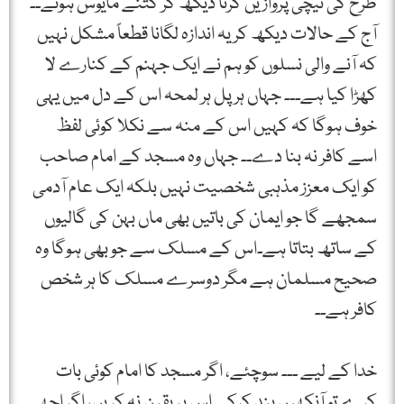
طرح کی نیچی پروازیں کرتا دیکھ کر کتنے مایوس ہوتے۔۔
آج کے حالات دیکھ کر یہ اندازہ لگانا قطعاً مشکل نہیں
کہ آنے والی نسلوں کو ہم نے ایک جہنم کے کنارے لا
کھڑا کیا ہے۔۔۔ جہاں ہر پل ہر لمحہ اس کے دل میں یہی
خوف ہوگا کہ کہیں اس کے منہ سے نکلا کوئی لفظ
اسے کافر نہ بنا دے۔۔ جہاں وہ مسجد کے امام صاحب
کو ایک معزز مذہبی شخصیت نہیں بلکہ ایک عام آدمی
سمجھے گا جو ایمان کی باتیں بھی ماں بہن کی گالیوں
کے ساتھ بتاتا ہے۔اس کے مسلک سے جو بھی ہوگا وہ
صحیح مسلمان ہے مگر دوسرے مسلک کا ہر شخص
کافر ہے۔۔
خدا کے لیے ۔۔۔ سوچئے، اگر مسجد کا امام کوئی بات
کرے تو آنکھیں بند کرکے اس پر یقین نہ کریں، اگر اچھی