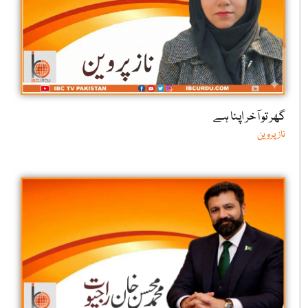
گھر تو آخر اپنا ہے
ناز پروین