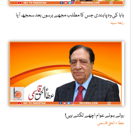
بابا کی وہ پابندی جس کا مطلب مجھے برسوں بعد سمجھ آیا
رابعہ سید
روتے ہوئے عوام اچھے لگتے ہیں!
عطا ء الحق قاسمی