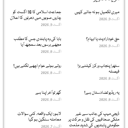
میری تکمیل ہو نہ جائے کہیں
جماعت اسلامی کا 16 اگست کو
چاروں صوبوں میں دھرنوں کا اعلان
اگست 9, 2026
اگست 9, 2026
حقِ خودارادیت یا ابہام؟
بابا کی وہ پابندی جس کا مطلب
مجھے برسوں بعد سمجھ آیا
اگست 9, 2026
اگست 8, 2026
ستھرا پنجاب ورکرز کیلئے بڑا
روتے ہوئے عوام اچھے لگتے ہیں!
فیصلہ
اگست 8, 2026
اگست 8, 2026
یہ ریڈیو تضادستان ہے!
گھر تو آخر اپنا ہے
اگست 8, 2026
اگست 8, 2026
ڈیجی میپ کی جانب سے غیر
لاہور: ایک واقعہ، کئی سوالات
ملکی صحافیوں کی نقل و حرکت پر
معاملہ سنگین ہو گیا
حکومتی پابندیوں کی شدید مذمت
اگست 7, 2026