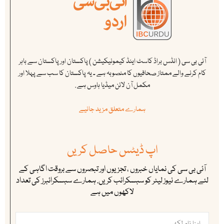
آئی بی سی ( انڈس براڈ کاسٹ اینڈ کیمونیکیشن ) پاکستان اور پاکستان سے باہر
کام کرنے والے ممتاز صحافیوں کا منصوبہ ہے ۔ یہ پاکستان کا سب سے پہلا اور
مکمل آن لائن میڈیا ہاوس ہے .
ہمارے متعلق مزید جانیے
اپ ڈیٹس حاصل کریں
آئی بی سی کی نمایاں خبروں ، تجزیوں اور تبصروں سے بروقت اگاہی کے
لئے ہمارے نیوز لیٹر کو سبسکرائب کریں. ہمارے سبسکرائبرز کی تعداد
لاکھوں میں ہے