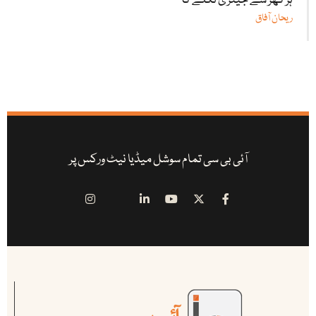
ہر گھر سے جینزی نکلے گا
ریحان آفاق
آئی بی سی تمام سوشل میڈیا نیٹ ورکس پر