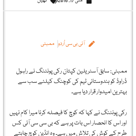
مئی 17, 2016
کھیل
آئی بی سی اُردو
ممبئی
ممبئی: سابق آسٹریلین کپتان رکی پونٹنگ نے راہول
ڈراوڈ کو ہندوستانی ٹیم کی کوچنگ کیلئے سب سے
بہترین امیدوار قرار دیا ہے۔
رکی پونٹنگ نے کہا کہ کوچ کا فیصلہ کرنا میرا کام نہیں
اور اس کا انحصار اس بات پر ہے کہ بی سی سی آئی کس
طرح کے کوش کی تلاش میں ہے۔ وہ انڈین کوچ چاہتے