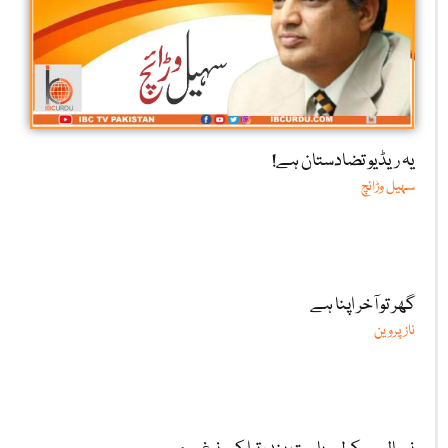
یہ ریڈیو تضادستان ہے!
سہیل وڑائچ
گھر تو آخر اپنا ہے
ناز پروین