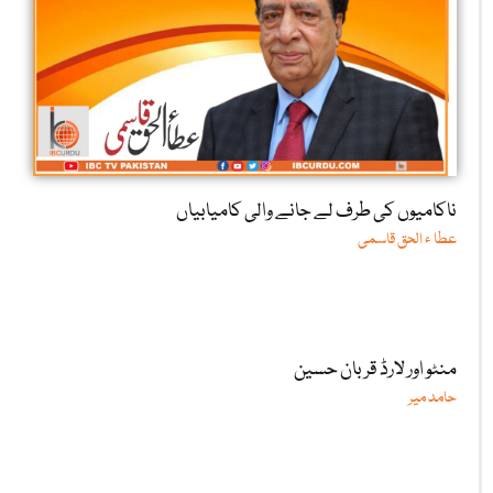
ناکامیوں کی طرف لے جانے والی کامیابیاں
عطا ء الحق قاسمی
منٹو اور لارڈ قربان حسین
حامد میر