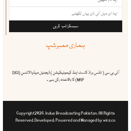
سبسکرائب کریں
ہماری ممبرشپ
آئی بی سی ( انڈس براڈ کاسٹ اینڈ کیمونیکیشن ) ڈیجٹیل میڈیاالائنس (DIGI
MAP) کا باقاعدہ رکن ہے ۔
Copyright2026. Indus Broadcasting Pakistan. All Rights
Reserved. Developed, Powered and Managed by xirz.co