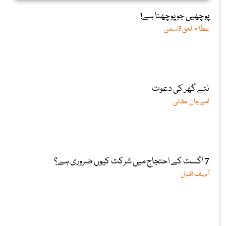
پوچھیں جو پوچھنا ہے!
عطا ء الحق قاسمی
نئے گھر کی دعوت
امیرجان حقانی
7 اگست کے احتجاج میں شرکت کیوں ضروری ہے؟
آصف اقبال