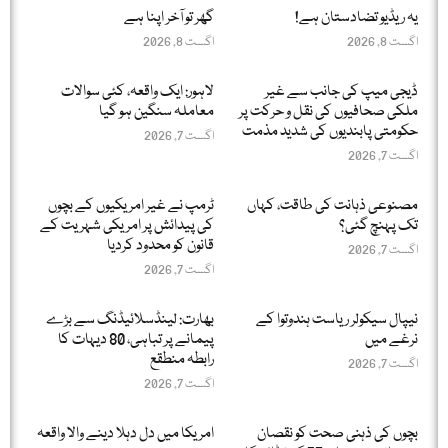
یہ ریڈیو تضادستان ہے!
گھر تو آخر اپنا ہے
اگست 8, 2026
اگست 8, 2026
ڈیجی میپ کی جانب سے غیر
لاہور: ایک واقعہ، کئی سوالات
ملکی صحافیوں کی نقل و حرکت پر
معاملہ سنگین ہو گیا
حکومتی پابندیوں کی شدید مذمت
اگست 7, 2026
اگست 7, 2026
مصنوعی ذہانت کی طاقت، کہاں
ٹرمپ نے غیر امریکیوں کے بچوں
تک پہنچ گئی؟
کی پیدائش پر امریکی شہریت کے
قانون کو محدود کردیا
اگست 7, 2026
اگست 7, 2026
نیپال سیکولر ریاست ہندوتوا کے
بھارت: لینڈسلائیڈنگ سے بڑے
نرغے میں
پیمانے پر تباہی، 80 دیہات کا
رابطہ منطقع
اگست 7, 2026
اگست 7, 2026
بچوں کی ذہنی صحت کو نقصان
امریکا میں دل دہلا دینے والا واقعہ