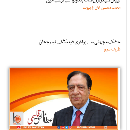
نیپال سیکولر ریاست ہندوتوا کے نرغے میں
محمد محسن خان راجپوت
خشک مچھلی سے پولٹری فیلڈ تک، نیا رجحان
ظریف بلوچ