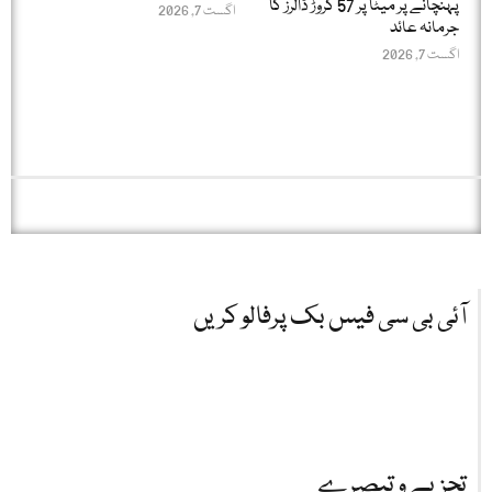
پہنچانے پر میٹا پر 57 کروڑ ڈالرز کا
اگست 7, 2026
جرمانہ عائد
اگست 7, 2026
آئی بی سی فیس بک پرفالو کریں
تجزیے و تبصرے