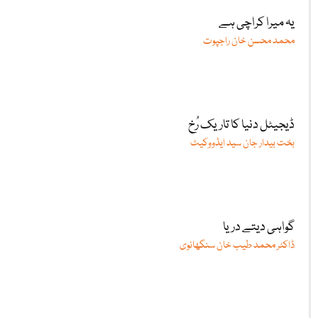
یہ میرا کراچی ہے
محمد محسن خان راجپوت
ڈیجیٹل دنیا کا تاریک رُخ
بخت بیدار جان سید ایڈووکیٹ
گواہی دیتے دریا
ڈاکٹر محمد طیب خان سنگھانوی