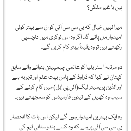
ہیں یا غیر ملکی؟
میرا نہیں خیال کہ بی سی سی آئی کو ان سے بہتر کوئی
امیدوار مل پائے گا۔ اگر وہ اس نوکری میں دلچسپی
رکھتے ہیں تو وہ یقیناً بہتر کام کریں گے۔
دو مرتبہ آسٹریلیا کو عالمی چیمپیئن بنوانے والے سابق
کپتان نے کہا کہ ڈراوڈ کے پاس بہت علم اور تجربہ ہے
اور انڈین پریمیئر لیگ(آئی پی ایل) میں کام کرنے کے
سبب وہ کھیل کے تینوں فارمیٹس کو سمجھتے ہیں۔
وہ ایک بہترین امیدوار ہوں گے لیکن اس بات کا انحصار
بی سی سی آئی پر ہے کہ وہ کسے ہندوستانی ٹیم کی