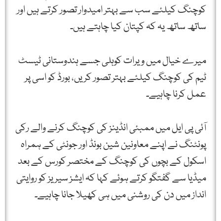
کوچنگ کیلئے سب سے بہتر امیدوار تصور کرتے ہیں اور
ساتھ ساتھ یہ کہ کپتان کیا چاہتے ہیں۔
میرے خیال میں ویرات کوہلی جسے ہندوستانی ٹیسٹ
ٹیم کی کوچنگ کیلئے بہتر تصور کریں، بورڈ کو اسی پر
عمل کرنا چاہیے۔
آئی پی ایل میں ممبئی انڈینز کی کوچنگ کرنے والے رکی
پونٹنگ نے اپنے معاونین شین بونڈ اور جونٹی کے ہمراہ
اسکول کے بچوں کی کوچنگ کے مختصر کورس کے بعد
میڈیا سے گفتگو کرتے ہوئے کہا کہ ایشز سیریز کو روایتی
انداز میں دن کی روشنی میں ہی کھیلا جانا چاہیے۔