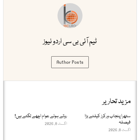
ٹیم آئی بی سی اردو نیوز
Author Posts
مزید تحاریر
ستھرا پنجاب ورکرز کیلئے بڑا
روتے ہوئے عوام اچھے لگتے ہیں!
فیصلہ
اگست 8, 2026
اگست 8, 2026