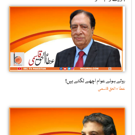
روتے ہوئے عوام اچھے لگتے ہیں!
عطا ء الحق قاسمی