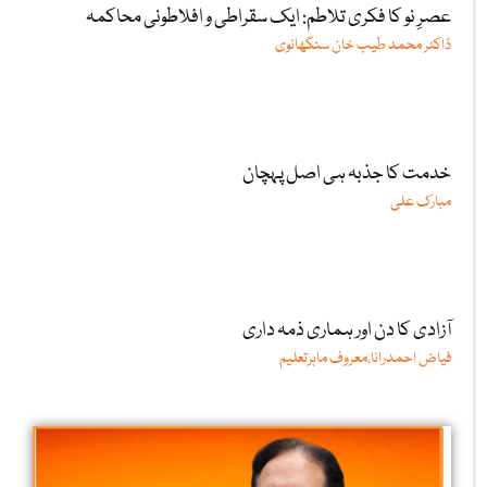
عصرِ نو کا فکری تلاطم: ایک سقراطی و افلاطونی محاکمہ
ڈاکٹر محمد طیب خان سنگھانوی
خدمت کا جذبہ ہی اصل پہچان
مبارک علی
آزادی کا دن اور ہماری ذمہ داری
فیاض احمدرانا،معروف ماہرتعلیم