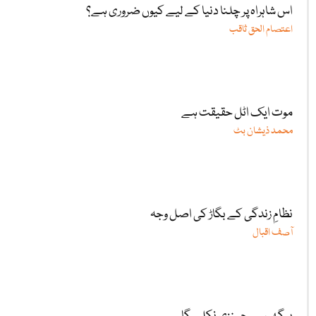
اس شاہراہ پر چلنا دنیا کے لیے کیوں ضروری ہے؟
اعتصام الحق ثاقب
موت ایک اٹل حقیقت ہے
محمد ذیشان بٹ
نظامِ زندگی کے بگاڑ کی اصل وجہ
آصف اقبال