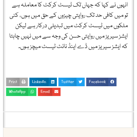
انہوں نے کہا کہ جہاں تک ٹیسٹ کرکٹ کا معاملہ ہے
تو میں کافی حد تک روایتی چیزوں کے حق میں ہوں، کئی
ملکوں میں ٹیسٹ کرکٹ میں تبدیلی درکار ہے لیکن
ایشز سیریز میں روایتی حسن کی وجہ سے میں نہیں چاہتا
کہ ایشز سیریز میں ڈے اینڈ نائٹ ٹیسٹ میچز ہوں۔
Print
LinkedIn
Twitter
Facebook
WhatsApp
Email