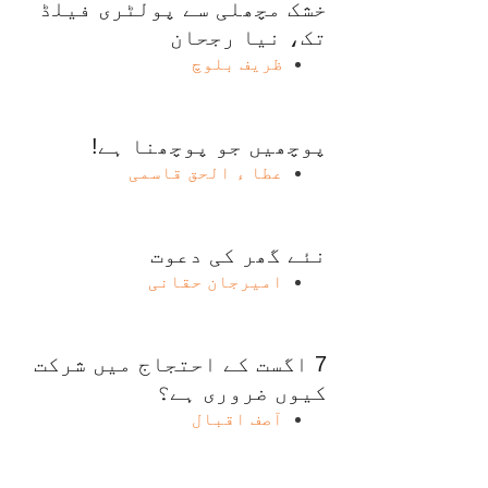
خشک مچھلی سے پولٹری فیلڈ
تک، نیا رجحان
ظریف بلوچ
پوچھیں جو پوچھنا ہے!
عطا ء الحق قاسمی
نئے گھر کی دعوت
امیرجان حقانی
7 اگست کے احتجاج میں شرکت
کیوں ضروری ہے؟
آصف اقبال