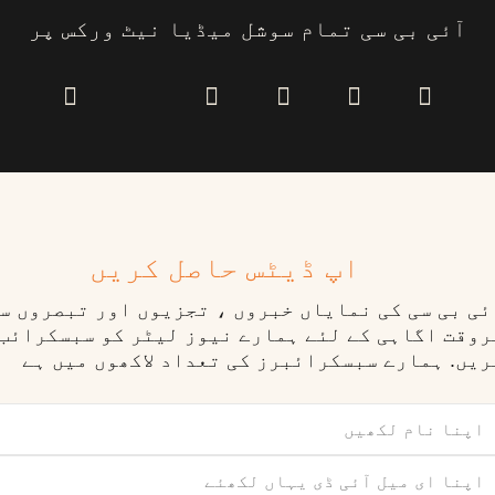
آئی بی سی تمام سوشل میڈیا نیٹ ورکس پر
اپ ڈیٹس حاصل کریں
ٓئی بی سی کی نمایاں خبروں ، تجزیوں اور تبصروں س
روقت اگاہی کے لئے ہمارے نیوز لیٹر کو سبسکرائب
ریں. ہمارے سبسکرائبرز کی تعداد لاکھوں میں ہے