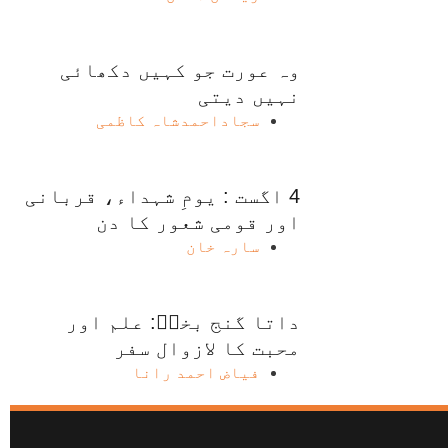
وہ عورت جو کہیں دکھائی
نہیں دیتی
سجاداحمدشاہ کاظمی
4 اگست : یومِ شہداء، قربانی
اور قومی شعور کا دن
سارہ خان
داتا گنج بخشؒ: علم اور
محبت کا لازوال سفر
فیاض احمد رانا