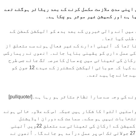
پنی مدتِ ملازمت مکمل کرنے کے بعد ریٹائر ہوگئے تھے
ا ہے اور کمیشن غیر موثر ہو چکا ہے۔
 میں آنے والی خبروں کے بعد بدھ کو الیکشن کمشن کے
 طلب کیا تھا۔
ا تھا کہ آئینی ادارے کے غیر فعال ہونے سے متعلق از
کی عمل داری کو یقینی بنایا جائے۔ انھوں نے ریمارکس
رکان کی تعیناتی میں چھ سال کاعرصہ لگ جائے جس طرح
کافی عرصے سے ملک میں مردم شماری نہیں ہوئی۔ انھوں نے کہا کہ صوبائی الیکشن کمشنرز کے عہدے 12 جون کو
یے جانے چاہیے تھے۔
وجہ سے سارا نظام متاثر ہو رہا ہے۔[/pullquote]
استیں التوا کا شکار ہیں جبکہ اس کے علاوہ خالی ہونے
نتخابات نہیں ہو سکے۔ سماعت کے دوران ایڈیشنل
اٹارنی جنرل رانا وقار نے عدالت کو بتایا کہ الیکشن کمیشن کے ارکان کی تعیناتی سے متعلق 22ویں آئینی
ترمیم دس جون کو منظور ہوئی جس کے 45 دن کے اندر یعنی 27 جولائی تک اس پر عمل درآمد ہو جائے گا۔ اُنھوں نے