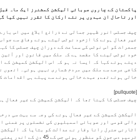
پاکستان کے چاروں صوبائی الیکشن کمشنرز ایک ماہ قبل ا
اور تاحال ان عہدوں پر نئے ارکان کا تقرر نہیں کیا گی
چیف جسٹس انور ظہیر جمالی نے ذرائع ابلاغ میں اس بارے
غیر فعال ہونے کا ازخود نوٹس لیتے ہوئے وفاق سے جواب
جمعرات کو اس نوٹس کی سماعت کے دوران چیف جسٹس کا کہن
خود نوٹس لینے کا مقصد ہے کہ ملک میں قانون اور آئین 
دیتے ہوئے کہا کہ ایسا نہ ہو کہ اس الیکشن کمیشن کے ا
خالی ہوئے تھے، عہدے خالی ہونے سے پہلے ہی اقدامات ک
[pullquote]
چیف جسٹس کا کہنا تھا کہ الیکشن کمیشن کے غیر فعال ہونے کی 
الیکشن کمیشن کے غیر فعال ہونے کی وجہ سے بہت سی درخو
والی قومی اور صوبائی اسمبلیوں کی نشستوں پر ضمنی ا