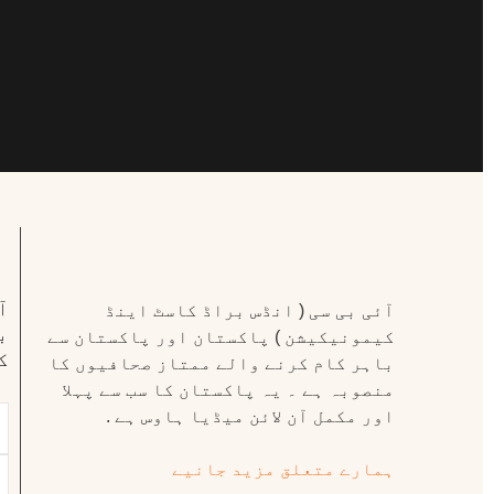
ا
آئی بی سی ( انڈس براڈ کاسٹ اینڈ
ب
کیمونیکیشن ) پاکستان اور پاکستان سے
ک
باہر کام کرنے والے ممتاز صحافیوں کا
منصوبہ ہے ۔ یہ پاکستان کا سب سے پہلا
اور مکمل آن لائن میڈیا ہاوس ہے .
ہمارے متعلق مزید جانیے