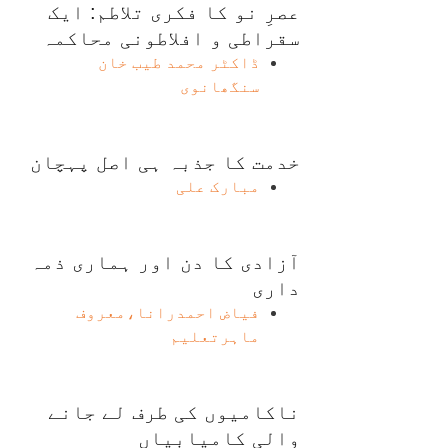
عصرِ نو کا فکری تلاطم: ایک
سقراطی و افلاطونی محاکمہ
ڈاکٹر محمد طیب خان
سنگھانوی
خدمت کا جذبہ ہی اصل پہچان
مبارک علی
آزادی کا دن اور ہماری ذمہ
داری
فیاض احمدرانا،معروف
ماہرتعلیم
ناکامیوں کی طرف لے جانے
والی کامیابیاں