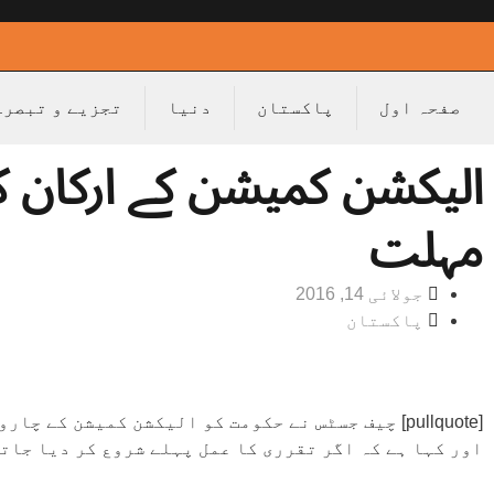
صفحہ اول
پاکستان
دنیا
تجزیے و تبصرے
مہلت
جولائی 14, 2016
پاکستان
اور کہا ہے کہ اگر تقرری کا عمل پہلے شروع کر دیا جاتا تو آئ