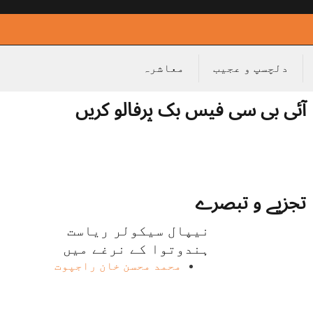
دلچسپ و عجیب
معاشرہ
آئی بی سی فیس بک پرفالو کریں
تجزیے و تبصرے
نیپال سیکولر ریاست
ہندوتوا کے نرغے میں
محمد محسن خان راجپوت