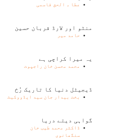
عطا ء الحق قاسمی
منٹو اور لارڈ قربان حسین
حامد میر
یہ میرا کراچی ہے
محمد محسن خان راجپوت
ڈیجیٹل دنیا کا تاریک رُخ
بخت بیدار جان سید ایڈووکیٹ
گواہی دیتے دریا
ڈاکٹر محمد طیب خان
سنگھانوی