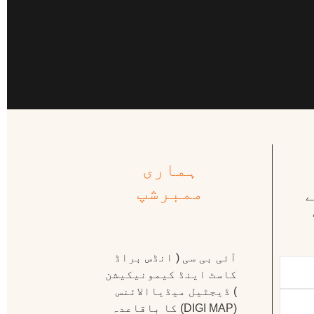
ہماری
ممبرشپ
ے
آئی بی سی ( انڈس براڈ
کاسٹ اینڈ کیمونیکیشن
) ڈیجٹیل میڈیاالائنس
(DIGI MAP) کا باقاعدہ