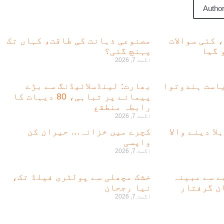
Author
، کئی سوالات
مصنوعی ذہانت کی طاقت، کہاں تک
 گیا
پہنچ گئی؟
اگست 7, 2026
است ہندوتوا
بھارت: لینڈسلائیڈنگ سے بڑے
پیمانے پر تباہی، 80 دیہات کا
رابطہ منطقع
اگست 7, 2026
لا دینے والا
کچرے میں خزانہ… حیران کن
واپسی
اگست 7, 2026
لہ بچے سے مبینہ
خشک مچھلی سے پولٹری فیلڈ تک،
نیا رجحان
اگست 7, 2026