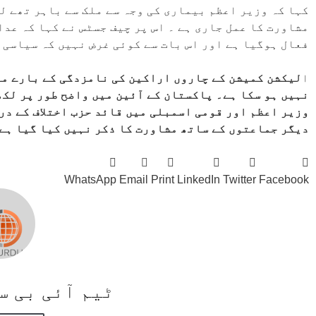
کہا کہ وزیر اعظم بیماری کی وجہ سے ملک سے باہر تھے ل
مشاورت کا عمل جاری ہے ۔ اس پر چیف جسٹس نے کہا کہ عد
فعال ہوگیا ہے اور اس بات سے کوئی غرض نہیں کہ سیاسی 
ا
لیکشن کمیشن کے چاروں اراکین کی نامزدگی کے بارے می
نہیں ہو سکا ہے۔ پاکستان کے آئین میں واضح طور پر لکھ
وزیر اعظم اور قومی اسمبلی میں قائد حزب اختلاف کے در
دیگر جماعتوں کے ساتھ مشاورت کا ذکر نہیں کیا گیا ہے
WhatsApp
Email
Print
LinkedIn
Twitter
Facebook
ٹیم آئی بی 