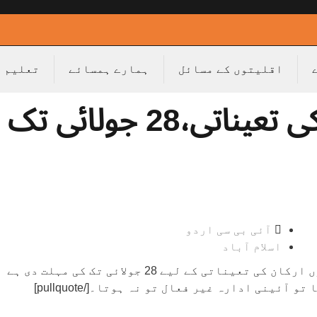
اقلیتوں کے مسائل
ہمارے ہمسائے
تعلیم
الیکشن کمیشن کے ارکان کی تعیناتی،28 جولائی تک
آئی بی سی اردو
اسلام آباد
[pullquote] چیف جسٹس نے حکومت کو الیکشن کمیشن کے چاروں ارکان کی تعیناتی کے لیے 28 جولائی تک کی مہلت دی ہے
ینی ادارہ غیر فعال تو نہ ہوتا۔[/pullquote]