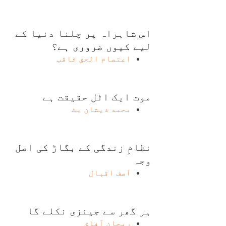
اس شاہراہ پر چلنا دنیا کے
لیے کیوں ضروری ہے؟
اعتصام الحق ثاقب
موت ایک اٹل حقیقت ہے
محمد ذیشان بٹ
نظامِ زندگی کے بگاڑ کی اصل
وجہ
آصف اقبال
ہر گھر سے جینزی نکلے گا
ریحان آفاق