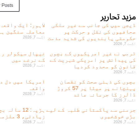
 Posts
مزید تحاریر
ڈیجی میپ کی جانب سے غیر ملکی
لاہور: ایک واقعہ
صحافیوں کی نقل و حرکت پر
معاملہ سنگین ہو
حکومتی پابندیوں کی شدید مذمت
اگست 7, 2026
اگست 7, 2026
ٹرمپ نے غیر امریکیوں کے بچوں
نیپال سیکولر ری
کی پیدائش پر امریکی شہریت کے
کے نرغے میں
قانون کو محدود کردیا
اگست 7, 2026
اگست 7, 2026
بچوں کی ذہنی صحت کو نقصان
امریکا میں دل دہ
پہنچانے پر میٹا پر 57 کروڑ
واقعہ
ڈالرز کا جرمانہ عائد
اگست 7, 2026
اگست 7, 2026
جرمنی سے پاکستانی طلبہ کے لیے
ہڑپہ: 12 سا
بڑی خوشخبری
زیادتی، 3 ملزمان گرفتار
اگست 7, 2026
اگست 7, 2026