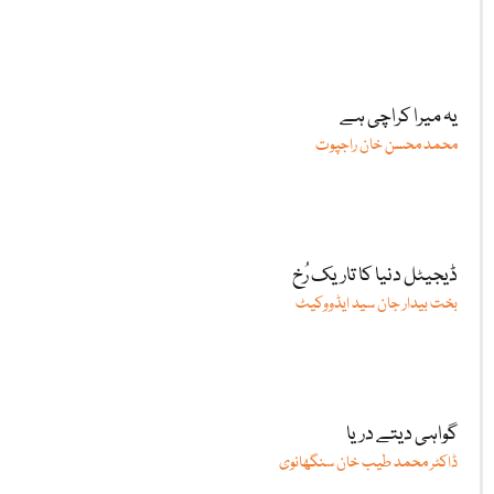
یہ میرا کراچی ہے
محمد محسن خان راجپوت
ڈیجیٹل دنیا کا تاریک رُخ
بخت بیدار جان سید ایڈووکیٹ
گواہی دیتے دریا
ڈاکٹر محمد طیب خان سنگھانوی