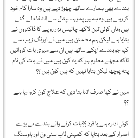
بندے بھی ہمارے ساتھ چھوڑ دیے ہیں وہ سارا کام خود
کر رہے ہیں وہ ہمیں پمز ہسپتال سے الشفاء لے گئے
ہیں وہاں کوئی تین لاکھ چالیس ہزار روپے کا ڈاکٹروں نے
بتایا ہے لیکن ہم مطمئن ہیں میں نے اورنگ زیب سے
کہا جو بندے آپکے ساتھ ہیں ان سے میری بات کروائیں
تاکہ مجھے معلوم ہو کہ یہ کون ہیں میں نے بات کی نام
پتہ پوچھا لیکن بتایا نہیں کہ ہیں کون ہیں ؟؟
میں نے کہا صرف اتنا بتا دیں کہ علاج کون کروا رہا ہے
؟؟
کوئی ادارہ ہے یا فرد ؟؟بات کرنے والے بندے نے بڑے
اصرار کے بعد بتایا کہ کمپنی ٹاپ سٹی ون اور ہاوسنگ