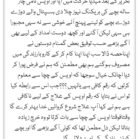
تحریر کے بعد میڈیا حرکت میں آیا اور اویس نامی چار
سالہ بچے کی بریکنگ نیوز چلا دی ہسپتال والے دوڑے
دوڑے بچے کو لینے پہنچ آئے خوشی سے نہ سہی مجبورا
ہی سہی لیکن آگئے اور کچھ دوست امداد کے لیے بھی
آگے بڑھے حسب توفیق بعض گمنام دوستوں نے
اپناحصہ ڈالا سب اپنا اپنا کام کر کے کاروبارزندگی میں
مصروف ہوگئے ہم بھی مطمئن کہ ہم نے فرض پورا کر
دیا اچانک خیال سوجھا کہ اویس کے چچا سے معلوم
کرلوں کہ رقم کافی ہے یانہیں ؟؟؟جب اس سے رابطہ کیا
تو اس نے بتایا کہ رقم اویس کے علاج کے لیے ناکافی
ہے ہم نے کہا آپ علاج شروع کروائیں خدا بہتر کرے گا
وقتافوقتا اویس کے چچا سے بات کرتا تو وہ خرچ زیادہ
بتاتا لیکن دل مطمن تھا کہ کوئی آگے بڑھے گا اور بچے
کو نئی زندگی کی امید دلائے گا ۔۔۔