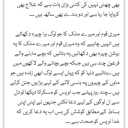
بھی چھٹی نہیں کی کتنی بڑی بات ہے کہ علاج بھی
کروایا جا رہا ہے اور دو بندے بھی ساتھ ہیں ۔۔۔
میری قوم اور میرے ملک کا جو لوگ برا چہرہ دکھاتے
ہیں انہیں چاہیے کہ وہ میری قوم اور میرے ملک کا یہ
روشن چہرہ بھی دکھائیں یہ بتائیں کہ بچے مارنے والے
فرعون چند ہی ہیں جبکہ بچے بچانے والے لاکھوں میں
ہیں ۔۔بتائیے دنیا کو کہ یہاں ایسے لوگ ابھی زندہ ہیں جو
ماوں کے چہروں پہ ہنسی لانے کے لیے ہزاروں جتن کرتے
ہیں ۔۔چند روز پہلے جب اویس کو مسکراتا دیکھا تو دل
سے ان لوگوں کے لیے دعا نکلی جنہوں نے اپنی اپنی
بساط کے مطابق کوشش کی بس اب یہ دعا کریں کہ
خدا اویس کو صحت ہے ۔۔۔