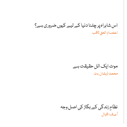
اس شاہراہ پر چلنا دنیا کے لیے کیوں ضروری ہے؟
اعتصام الحق ثاقب
موت ایک اٹل حقیقت ہے
محمد ذیشان بٹ
نظامِ زندگی کے بگاڑ کی اصل وجہ
آصف اقبال