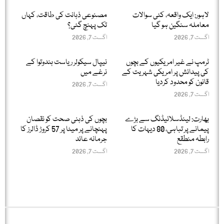
لاہور: ایک واقعہ، کئی سوالات
مصنوعی ذہانت کی طاقت، کہاں
معاملہ سنگین ہو گیا
تک پہنچ گئی؟
اگست 7, 2026
اگست 7, 2026
ٹرمپ نے غیر امریکیوں کے بچوں
نیپال سیکولر ریاست ہندوتوا کے
کی پیدائش پر امریکی شہریت کے
نرغے میں
قانون کو محدود کردیا
اگست 7, 2026
اگست 7, 2026
بھارت: لینڈسلائیڈنگ سے بڑے
بچوں کی ذہنی صحت کو نقصان
پیمانے پر تباہی، 80 دیہات کا
پہنچانے پر میٹا پر 57 کروڑ ڈالرز کا
رابطہ منطقع
جرمانہ عائد
اگست 7, 2026
اگست 7, 2026