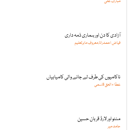
مبارک علی
آزادی کا دن اور ہماری ذمہ داری
فیاض احمدرانا،معروف ماہرتعلیم
ناکامیوں کی طرف لے جانے والی کامیابیاں
عطا ء الحق قاسمی
منٹو اور لارڈ قربان حسین
حامد میر