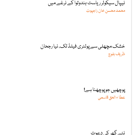
نیپال سیکولر ریاست ہندوتوا کے نرغے میں
محمد محسن خان راجپوت
خشک مچھلی سے پولٹری فیلڈ تک، نیا رجحان
ظریف بلوچ
پوچھیں جو پوچھنا ہے!
عطا ء الحق قاسمی
نئے گھر کی دعوت