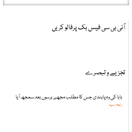
آئی بی سی فیس بک پرفالو کریں
تجزیے و تبصرے
بابا کی وہ پابندی جس کا مطلب مجھے برسوں بعد سمجھ آیا
رابعہ سید