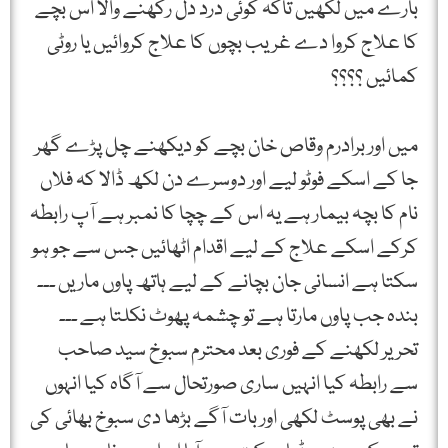
بارے میں لکھیں تاکہ کوئی درد دل رکھنے والا اس بچے
کا علاج کروا دے غریب بچوں کا علاج کروائیں یا روٹی
کمائیں ؟؟؟؟
میں اور برادرم وقاص خان بچے کو دیکھنے چل پڑے گھر
جا کے اسکے فوٹو لیے اور دوسرے دن لکھ ڈالا کہ فلاں
نام کا بچہ بیمار ہے یہ اس کے چچا کا نمبر ہے آپ رابطہ
کرکے اسکے علاج کے لیے اقدام اٹھائیں جس سے جو ہو
سکتا ہے انسانی جان بچانے کے لیے ہاتھ پاوں ماریں ۔۔۔
بندہ جب پاوں مارتا ہے تو چشمہ پھوٹ نکلتا ہے ۔۔۔
تحریر لکھنے کے فوری بعد محترم سبوخ سید صاحب
سے رابطہ کیا انہیں ساری صورتحال سے آگاہ کیا انہوں
نے بھی پوسٹ لکھی اور بات آگے بڑھا دی سبوخ بھائی کی