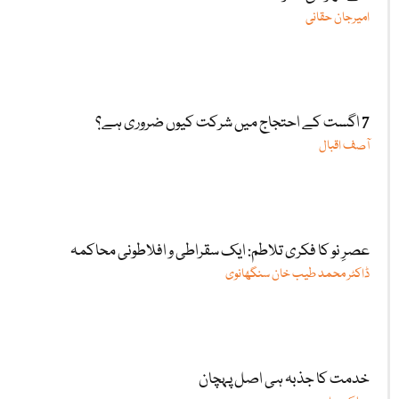
امیرجان حقانی
7 اگست کے احتجاج میں شرکت کیوں ضروری ہے؟
آصف اقبال
عصرِ نو کا فکری تلاطم: ایک سقراطی و افلاطونی محاکمہ
ڈاکٹر محمد طیب خان سنگھانوی
خدمت کا جذبہ ہی اصل پہچان