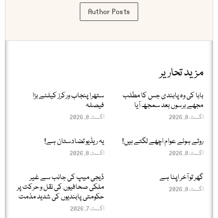
Author Posts
مزید تحاریر
بابا کی وہ پابندی جس کا مطلب
ستھرا پنجاب ورکرز کیلئے بڑا
مجھے برسوں بعد سمجھ آیا
فیصلہ
اگست 8, 2026
اگست 8, 2026
روتے ہوئے عوام اچھے لگتے ہیں!
یہ ریڈیو تضادستان ہے!
اگست 8, 2026
اگست 8, 2026
گھر تو آخر اپنا ہے
ڈیجی میپ کی جانب سے غیر
ملکی صحافیوں کی نقل و حرکت پر
اگست 8, 2026
حکومتی پابندیوں کی شدید مذمت
اگست 7, 2026