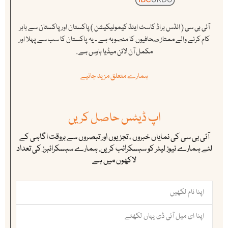
آئی بی سی ( انڈس براڈ کاسٹ اینڈ کیمونیکیشن ) پاکستان اور پاکستان سے باہر
کام کرنے والے ممتاز صحافیوں کا منصوبہ ہے ۔ یہ پاکستان کا سب سے پہلا اور
مکمل آن لائن میڈیا ہاوس ہے .
ہمارے متعلق مزید جانیے
اپ ڈیٹس حاصل کریں
آئی بی سی کی نمایاں خبروں ، تجزیوں اور تبصروں سے بروقت اگاہی کے
لئے ہمارے نیوز لیٹر کو سبسکرائب کریں. ہمارے سبسکرائبرز کی تعداد
لاکھوں میں ہے