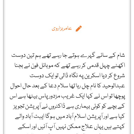
عامرہزاروی
شام کے سائے گہرے ہوتے جا رہے تھے ہم تین دوست
اکھٹے چہل قدمی کر رہے تھے کہ موبائل فون نے بجنا
شروع کر دیا اسکرین پہ نگاہ ڈالی تو ایک دوست
عبدالوحید کا نام چل رہا تھا سلام دعا کے بعد حال احوال
پوچھا تو اس نے کہا ایک غریب مزدور پاس بیٹھا ہے اس
کے بچے کو کوئی بیماری ہے ڈاکٹروں نے آپریشن تجویز
کیا ہے اور آپریشن اسلام آباد میں ہوگا ایبٹ آباد والے
کہتے ہیں یہاں علاج ممکن نہیں آپ آئیں اور اسکے