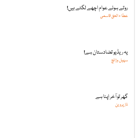
روتے ہوئے عوام اچھے لگتے ہیں!
عطا ء الحق قاسمی
یہ ریڈیو تضادستان ہے!
سہیل وڑائچ
گھر تو آخر اپنا ہے
ناز پروین