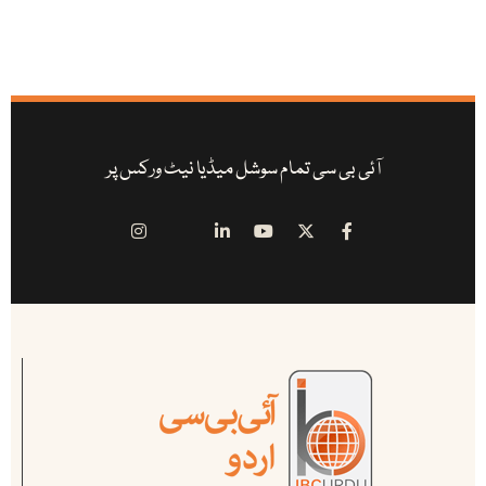
آئی بی سی تمام سوشل میڈیا نیٹ ورکس پر