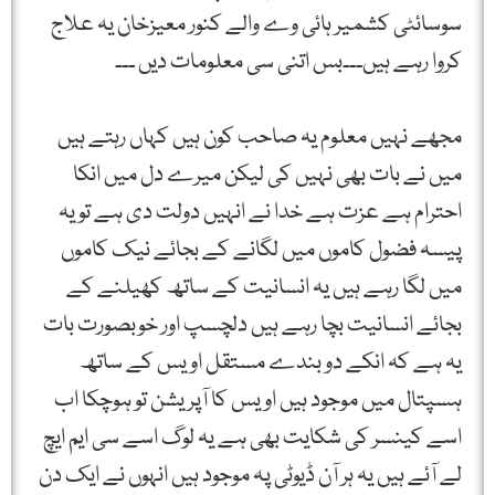
سوسائٹی کشمیر ہائی وے والے کنور معیزخان یہ علاج
کروا رہے ہیں۔۔۔بس اتنی سی معلومات دیں ۔۔۔
مجھے نہیں معلوم یہ صاحب کون ہیں کہاں رہتے ہیں
میں نے بات بھی نہیں کی لیکن میرے دل میں انکا
احترام ہے عزت ہے خدا نے انہیں دولت دی ہے تو یہ
پیسہ فضول کاموں میں لگانے کے بجائے نیک کاموں
میں لگا رہے ہیں یہ انسانیت کے ساتھ کھیلنے کے
بجائے انسانیت بچا رہے ہیں دلچسپ اور خوبصورت بات
یہ ہے کہ انکے دو بندے مستقل اویس کے ساتھ
ہسپتال میں موجود ہیں اویس کا آپریشن تو ہوچکا اب
اسے کینسر کی شکایت بھی ہے یہ لوگ اسے سی ایم ایچ
لے آئے ہیں یہ ہر آن ڈیوٹی پہ موجود ہیں انہوں نے ایک دن