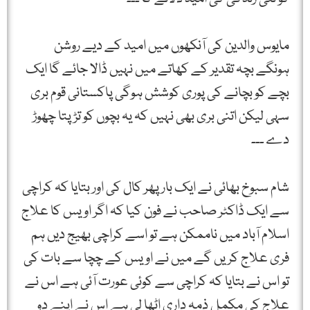
مایوس والدین کی آنکھوں میں امید کے دیے روشن
ہونگے بچہ تقدیر کے کھاتے میں نہیں ڈالا جائے گا ایک
بچے کو بچانے کی پوری کوشش ہوگی پاکستانی قوم بری
سہی لیکن اتنی بری بھی نہیں کہ یہ بچوں کو تڑپتا چھوڑ
دے ۔۔۔
شام سبوخ بھائی نے ایک بار پھر کال کی اور بتایا کہ کراچی
سے ایک ڈاکٹر صاحب نے فون کیا کہ اگر اویس کا علاج
اسلام آباد میں ناممکن ہے تو اسے کراچی بھیج دیں ہم
فری علاج کریں گے میں نے اویس کے چچا سے بات کی
تو اس نے بتایا کہ کراچی سے کوئی عورت آئی ہے اس نے
علاج کی مکمل ذمہ داری اٹھا لی ہے اس نے اپنے دو