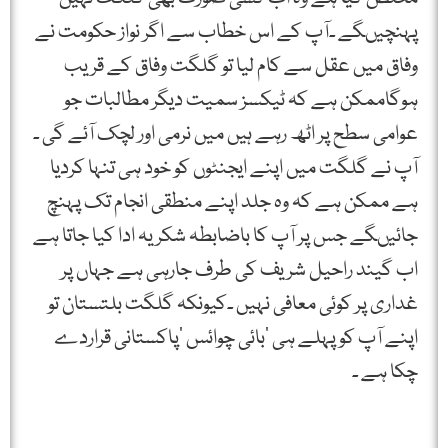
پہنچیںگے ۔آپ کے اس خطاب سے اگر نواز حکومت نے
وفاق میں عقل سے کام لیا تو گلگت وفاق کے قریب
ہوگاممکن ہے کہ ٹیکسز سمیت دیگر مطالبات جو
عوامی سطح پر اٹھ رہے ہیں میں نرمی اور لچک آئے گی ۔
آپ نے گلگت میں اپنے ایجنٹوں کو خود ہی تنہا کردیا
ہے ممکن ہے کہ وہ جلد اپنے منطقی انجام تک پہنچ
جائیںگے جس پر آپ کا باضابطہ شکریہ ادا کیا جاتا ہے
اب گیند راحیل شریف کی طرف جارہی ہے جہاں پر
غداری پر کوئی معافی نہیں ۔کیونکہ گلگت بلتستان تو
اپنے آپ کو پہلے ہی ’بائی چوائس ‘پاکستانی قراردے
چکا ہے ۔