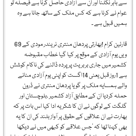
سے باہر نکلنا اور ان سے آزادی حاصل کرنا ہے فیصلہ تو
عوام نے کرنا ہے کہ کس ملک کے ساتھ جانا ہے وہ
ہمیں قبول ہے ۔
قارئین کرام !بھارتی پردھان منتری نریندر مودی کے 69
ویں یوم آزادی کے موقع پر کیا گیا خطاب مقبوضہ
کشمیر میں جاری بربریت پر پردہ ڈالنے کی ناکام کوشش
ہے 1روز قبل یعنی 14اگست کو اپنی یوم آزادی منانے
والے ہمسایہ ملک پر گویا پردھان منتری نے ڈرون
حملہ کردیا ان کے مطابق آزاد کشمیر ،بلوچستان اور
گلگت کے لوگوں نے ان کا شکریہ ادا کیا اس بات پر کہ
بھارت نے ان علاقوں کے حقوق پر آواز بلند کی ان کا یہ
بھی کہنا تھا کہ ’جس علاقے کو کبھی میں نے دیکھا