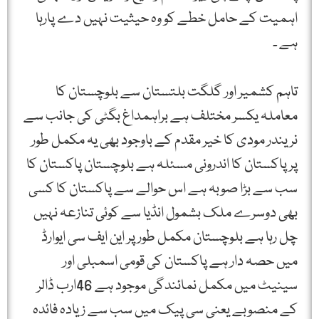
اہمیت کے حامل خطے کو وہ حیثیت نہیں دے پارہا
ہے ۔
تاہم کشمیر اور گلگت بلتستان سے بلوچستان کا
معاملہ یکسر مختلف ہے براہمداغ بگٹی کی جانب سے
نریندر مودی کا خیر مقدم کے باوجود بھی یہ مکمل طور
پر پاکستان کا اندرونی مسئلہ ہے بلوچستان پاکستان کا
سب سے بڑا صوبہ ہے اس حوالے سے پاکستان کا کسی
بھی دوسرے ملک بشمول انڈیا سے کوئی تنازعہ نہیں
چل رہا ہے بلوچستان مکمل طور پر این ایف سی ایوارڈ
میں حصہ دار ہے پاکستان کی قومی اسمبلی اور
سینیٹ میں مکمل نمائندگی موجود ہے 46ارب ڈالر
کے منصوبے یعنی سی پیک میں سب سے زیادہ فائدہ