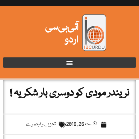
نریندر مودی کو دوسری بار شکریہ !
اگست 26, 2016
تجزیے و تبصرے