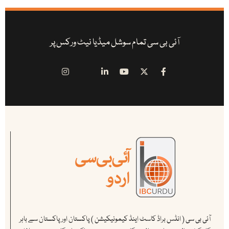
آئی بی سی تمام سوشل میڈیا نیٹ ورکس پر
آئی بی سی ( انڈس براڈ کاسٹ اینڈ کیمونیکیشن ) پاکستان اور پاکستان سے باہر