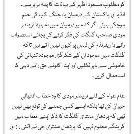
کو مطلوب مسعود اظہر کے بیانات کا پلہ برابر ہے ۔
انڈیا اور پاکستان کے درمیان یہ جنگ کب کی ختم
ہوچکی ہوتی اگر کشمیر درمیان میں نہ ہوتا نریندر
مودی صاحب گلگت کی فکر کرنے کی بجائے استصواب
رائے یا ریفرنڈم کی ٹیبل پر کیوں نہیں آتے ہیں تاکہ
گلگت میں موجود ان کے شکرگزار موجودہ تنہائی کی
خاموشی سے باہر نکلیں اور اپنا اکلوتے حق رائے دہی کا
استعمال کریں ۔
عام عوام کے لئے نریندر مودی کا وہ خطاب انتہائی
حیران کن تھا بلکہ ایسے کسی جملے کی توقع بھی نہیں
تھی کہ پردھان منتری گلگت کا ذکر اپنے خطاب میں
کرینگے معلوم نہیں کہ پردھان منتری جی نے اتنی راز اور