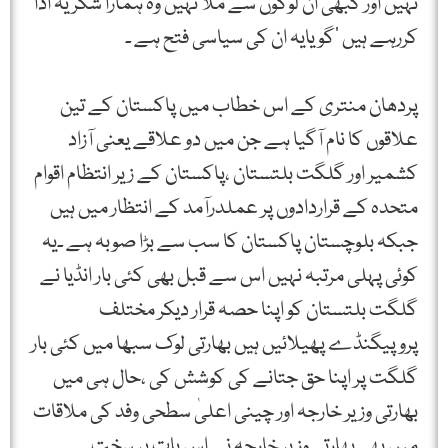
نہیں اور کبھی ان لوگوں سے ملا نہیں وہ ہمارا شکریہ ادا
کررہے ہیں ‘گویایہ ان کی سیاسی فتح ہے ۔
پردھان منتری کے اس خطاب میں پاکستان کے تین
علاقوں کا نام آگیا ہے جن میں دو علاقے یعنی آزاد
کشمیر اور گلگت بلتستان ،پاکستان کے زیر انتظام اقوام
متحدہ کے قراردادوں پر عملدرآمد کے انتظار میں ہیں
جبکہ بلوچستان پاکستان کا سب سے بڑا صوبہ ہے ۔یہ
کوئی پہلی مرتبہ نہیں اس سے قبل بھی کئی بار انڈیا نے
گلگت بلتستان کو اپنا حصہ قرار دیکر مختلف
پروپیگنڈے پھیلائیں ہیں بھارتی لوک سبھا میں کئی بار
گلگت پر اپنا حق جتانے کی کوشش کی ،حال ہی میں
بھارتی وزیر خارجہ اور چینی اعلیٰ سطحی وفد کی ملاقات
میں بھی بھارتی وزیر خارجہ نے اس بات پر سخت