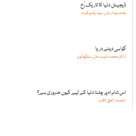
ڈیجیٹل دنیا کا تاریک رُخ
بخت بیدار جان سید ایڈووکیٹ
گواہی دیتے دریا
ڈاکٹر محمد طیب خان سنگھانوی
اس شاہراہ پر چلنا دنیا کے لیے کیوں ضروری ہے؟
اعتصام الحق ثاقب