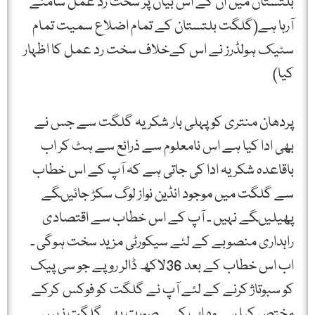
بلتستان میں ان کے اس بیان پر سخت رد عمل سامنے
آرہا ہے(گلگت بلتستان کے تمام اضلاع سمیت تمام
سٹیک ہولڈرز نے اس کےخلاف سخت رد عمل کا اظہار
کیا)
پردھان منتری کو پہلی بار شکریہ گلگت سے جس نے
بھی ادا کیا ہے اس نامعلوم سے ذرائع سے ہٹ کر اب
باقاعدہ شکریہ ادا کی جاتی ہے کہ آپ کے اس خطاب
سے گلگت میں موجود انڈین نواز لوگ سکڑ جائیںگے
پھیلیںگے نہیں ۔ آپ کے اس خطاب سے اقتصادی
راہداری منصوبے کے لئے سیکورٹی مزید سخت ہوگی ۔
اب اس خطاب کے بعد 36لاکھ ڈالر روپے جو سی پیک
کو سبوتاژ کرنے کے لئے آپ نے گلگت کو فوکس کرکے
مختص کیا ہے وہ اب کسی صورت بھی گلگت نہیں