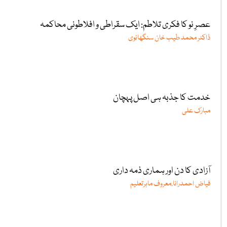
عصرِ نو کا فکری تلاطم: ایک سقراطی و افلاطونی محاکمہ
ڈاکٹر محمد طیب خان سنگھانوی
خدمت کا جذبہ ہی اصل پہچان
مبارک علی
آزادی کا دن اور ہماری ذمہ داری
فیاض احمدرانا،معروف ماہرتعلیم