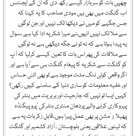
چھپی بات کو سربازار کیسے رکھ دی کہ ان کے ایجنٹس
اب گلگت میں بھی ہیں مودی صاحب کا یہ کہنا کہ
جس جگہے کو میں نے دیکھا تک نہیں اور جن لوگوں
سے ملا تک نہیں انہوںنے میرا شکریہ ادا کیا ہے ۔سوال
یہ پیدا ہوتا ہے کہ نہ تو نے جگہ دیکھی ہے نہ لوگوں
سے ملاقات کی پھر اس بات کا تعین کیسے کرلیا کہ آپ
کو گلگت سے شکریہ کا پیغام گلگت ہی سے آیا ہے اور
اگر واقعی کوئی ننگ ملت موجود ہے تو بھی اتنی حساس
اور خفیہ معلومات کو ساری دنیا کے سامنے کیوں رکھی؟
کہیں ایسا تو نہیں کہ جارحیت اور بربریت میں ہٹلر کی
پیروکاری کرنے والے پردھان منتری ہٹلرکی ’پروپیگنڈہ
پھیلاﺅ‘مشن پر بھی عمل پیرا ہوں۔قابل زکر بات یہ ہے
کہ تینوں علاقوں یعنی بلوچستان ، آزاد کشمیر اور گلگت