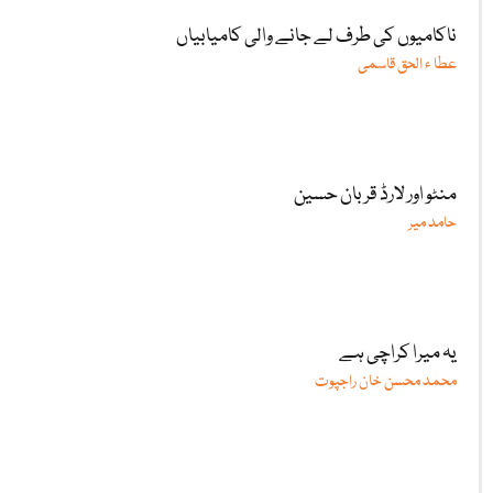
ناکامیوں کی طرف لے جانے والی کامیابیاں
عطا ء الحق قاسمی
منٹو اور لارڈ قربان حسین
حامد میر
یہ میرا کراچی ہے
محمد محسن خان راجپوت