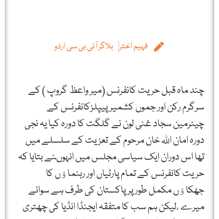
فہیم اختر
بلاگر آئی بی سی اردو
چند ماہ قبل حریت کانفرنس (میر واعظ گروپ ) کے
سرگرم رکن اور جموں کشمیر پیپلزکانفرنس کے
چیئرمین سجاد غنی لون نے گلگت کا دورہ کیا یہ نجی
دورہ امان اللہ خان مرحوم کے تعزیت کے سلسلے میں
تھا اس دوران ایک سیاسی مجلس میں انہوںنے بتایا کہ
حریت کانفرنس کے تمام پارٹیاں اور رہنماﺅں کا
جھکاﺅں مکمل طور پرپاکستان کی طرف ہے سوائے
میرے ،لیکن ہم سب کا متفقہ ایجنڈا انڈیا کی چھتری