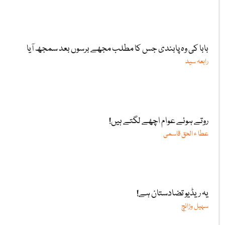
بابا کی وہ پابندی جس کا مطلب مجھے برسوں بعد سمجھ آیا
رابعہ سید
روتے ہوئے عوام اچھے لگتے ہیں!
عطا ء الحق قاسمی
یہ ریڈیو تضادستان ہے!
سہیل وڑائچ