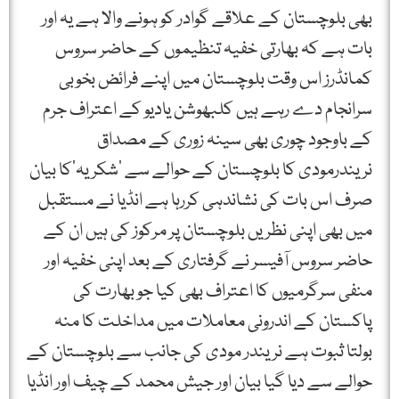
بھی بلوچستان کے علاقے گوادر کو ہونے والا ہے یہ اور
بات ہے کہ بھارتی خفیہ تنظیموں کے حاضر سروس
کمانڈرز اس وقت بلوچستان میں اپنے فرائض بخوبی
سرانجام دے رہے ہیں کلبھوشن یادیو کے اعتراف جرم
کے باوجود چوری بھی سینہ زوری کے مصداق
نریندرمودی کا بلوچستان کے حوالے سے ’شکریہ‘کا بیان
صرف اس بات کی نشاندہی کررہا ہے انڈیا نے مستقبل
میں بھی اپنی نظریں بلوچستان پر مرکوز کی ہیں ان کے
حاضر سروس آفیسر نے گرفتاری کے بعد اپنی خفیہ اور
منفی سرگرمیوں کا اعتراف بھی کیا جو بھارت کی
پاکستان کے اندرونی معاملات میں مداخلت کا منہ
بولتا ثبوت ہے نریندر مودی کی جانب سے بلوچستان کے
حوالے سے دیا گیا بیان اور جیش محمد کے چیف اور انڈیا