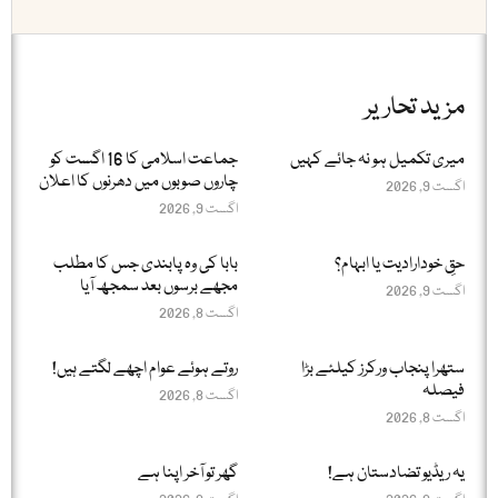
مزید تحاریر
میری تکمیل ہو نہ جائے کہیں
جماعت اسلامی کا 16 اگست کو
چاروں صوبوں میں دھرنوں کا اعلان
اگست 9, 2026
اگست 9, 2026
حقِ خودارادیت یا ابہام؟
بابا کی وہ پابندی جس کا مطلب
مجھے برسوں بعد سمجھ آیا
اگست 9, 2026
اگست 8, 2026
ستھرا پنجاب ورکرز کیلئے بڑا
روتے ہوئے عوام اچھے لگتے ہیں!
فیصلہ
اگست 8, 2026
اگست 8, 2026
یہ ریڈیو تضادستان ہے!
گھر تو آخر اپنا ہے