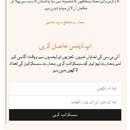
کام کرنے والے ممتاز صحافیوں کا منصوبہ ہے ۔ یہ پاکستان کا سب سے پہلا اور
مکمل آن لائن میڈیا ہاوس ہے .
ہمارے متعلق مزید جانیے
اپ ڈیٹس حاصل کریں
آئی بی سی کی نمایاں خبروں ، تجزیوں اور تبصروں سے بروقت اگاہی کے
لئے ہمارے نیوز لیٹر کو سبسکرائب کریں. ہمارے سبسکرائبرز کی تعداد
لاکھوں میں ہے
سبسکرائب کریں