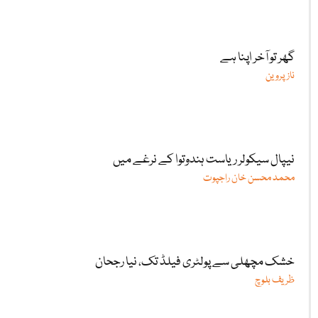
گھر تو آخر اپنا ہے
ناز پروین
نیپال سیکولر ریاست ہندوتوا کے نرغے میں
محمد محسن خان راجپوت
خشک مچھلی سے پولٹری فیلڈ تک، نیا رجحان
ظریف بلوچ