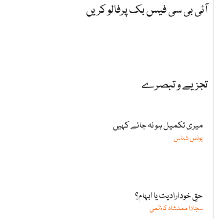
آئی بی سی فیس بک پرفالو کریں
تجزیے و تبصرے
میری تکمیل ہو نہ جائے کہیں
یونس شناس
حقِ خودارادیت یا ابہام؟
سجاداحمدشاہ کاظمی