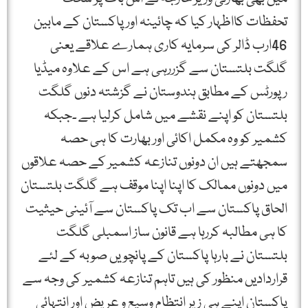
تحفظات کااظہار کیا کہ چائینہ اور پاکستان کے مابین
46ارب ڈالر کی سرمایہ کاری ہمارے علاقے یعنی
گلگت بلتستان سے گزررہی ہے اس کے علاوہ میڈیا
رپورٹس کے مطابق ہندوستان نے گزشتہ دنوں گلگت
بلتستان کو اپنے نقشے میں شامل کرلیا ہے ۔جبکہ
کشمیر کو وہ مکمل اکائی اور بھارت کا ہی حصہ
سمجھتے ہیں ان دونوں تنازعہ کشمیر کے حصہ علاقوں
میں دونوں ممالک کا اپنا اپنا موقف ہے گلگت بلتستان
الحاق پاکستان سے اب تک پاکستان سے آئینی حیثیت
کا ہی مطالبہ کررہا ہے قانون ساز اسمبلی گلگت
بلتستان نے بارہا پاکستان کے پانچویں صوبہ کے لئے
قراردادیں منظور کی ہیں تاہم تنازعہ کشمیر کی وجہ سے
پاکستان اپنے ہی زیر انتظام وسیع و عریض اور انتہائی