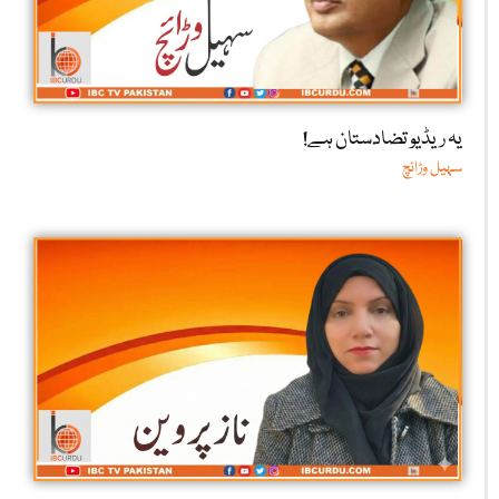
یہ ریڈیو تضادستان ہے!
سہیل وڑائچ