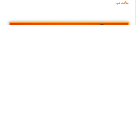
حامد میر
یہ میرا کراچی ہے
محمد محسن خان راجپوت