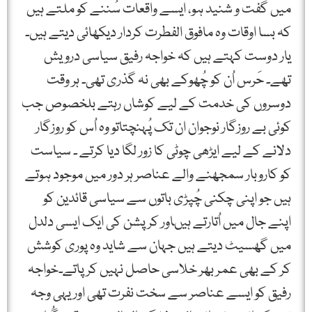
میں گفت و شنید ہو، ایسے واقعات سُننے کو ملتے ہیں
کہ بسا اوقات وہ مافوق الفطرت کردار دیکھائی دیتے ہیں۔
یار دوست کہتے ہیں کہ خواجہ رفیق سیاسی درویش
تھے۔ حَرس اُن کو چُھوکے بھی نہ گذری تھی۔ ہر وقت
دوسروں کی خدمت کے لیے کوشاں رہتے بلخصوص جب
کوئی بے روزگار نوجوان ان تک پُہنچتاتو وہ اُس کو روزگار
دلانے کے لیے ایڑھی چوٹی کا زور لگا دیا کرتے ۔ سیاست
کو کاروبار سمجھنے والے عناصر ہر دور میں موجود ہوتے
ہیں جو اپنی چکنی چُپڑی باتوں سے سیاسی قائدین کو
اپنے جال میں اُتارتے ہیںاور کرپشن کی ایک ایسی دلدل
میں گھسیٹ دیتے ہیں جہان سے شاید وہ پوری کوشش
کر کے بھی عمر بھر خلاسی حاصل نہیں کر پاتے۔خواجہ
رفیق کو ایسے عناصر سے سخت نفرت تھی اور یہی وجہ