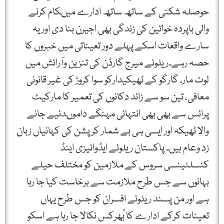
حوصلہ شکنی کے ساتھ ساتھ ادارے میںکام کرنے
والی باپردہ خواتین کی زندگی بھی اجیرن بنا دی اوریہ
سارے واقعات اسکے پہلے دور تعیناتی میں خبروں کا
حصہ رہے۔ریلوئے میرج گارڈن کی تنزین وآرائش میں
لوٹ مار، گارگو کے ٹھیکیدارکو سوا کروڑ کی غیر قانونی
معافی، تین سو سے زائد دکانوں کی تعمیر کا مارکیٹ
پرائس سے بھی بھی انتہائی مہنگے داموںدئیے جانے
والا ٹھیکہ اور ایسی ہی بے شمار کرپشن کی کہانیاں زبان
زد وعام ہیں۔ پاکستان ریلوئے ایڈوائیزی اینڈ
کنسلٹینسی سروس کے ملازمین کو مختلف حیلے
بہانوں سے جس طرح ملازمت سے برخاست کیا جا رہا
ہے اور من پسند ریلوئے افسران کو جس طرح یہاں
تعینات کرکے ادارے کا بُھرکس نکالا جا رہا ہے اسکو