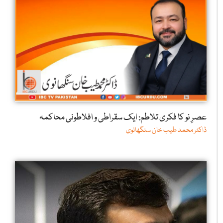
عصرِ نو کا فکری تلاطم: ایک سقراطی و افلاطونی محاکمہ
ڈاکٹر محمد طیب خان سنگھانوی