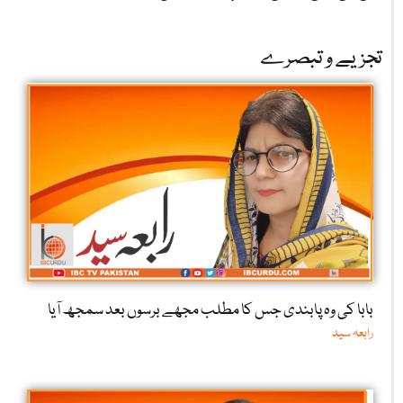
تجزیے و تبصرے
بابا کی وہ پابندی جس کا مطلب مجھے برسوں بعد سمجھ آیا
رابعہ سید