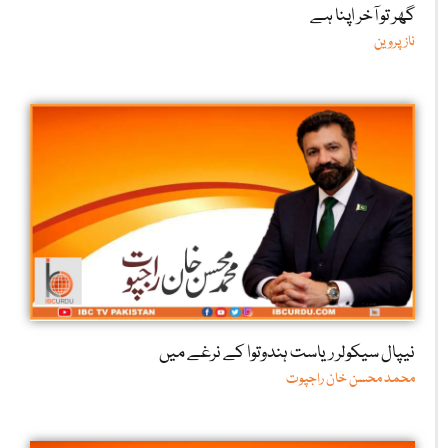
گھر تو آخر اپنا ہے
ناز پروین
نیپال سیکولر ریاست ہندوتوا کے نرغے میں
محمد محسن خان راجپوت