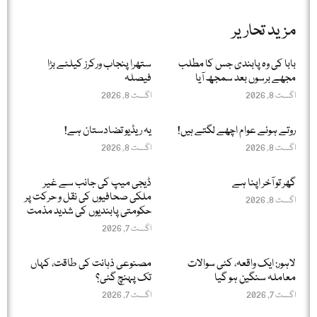
مزید تحاریر
بابا کی وہ پابندی جس کا مطلب
ستھرا پنجاب ورکرز کیلئے بڑا
مجھے برسوں بعد سمجھ آیا
فیصلہ
اگست 8, 2026
اگست 8, 2026
روتے ہوئے عوام اچھے لگتے ہیں!
یہ ریڈیو تضادستان ہے!
اگست 8, 2026
اگست 8, 2026
گھر تو آخر اپنا ہے
ڈیجی میپ کی جانب سے غیر
ملکی صحافیوں کی نقل و حرکت پر
اگست 8, 2026
حکومتی پابندیوں کی شدید مذمت
اگست 7, 2026
لاہور: ایک واقعہ، کئی سوالات
مصنوعی ذہانت کی طاقت، کہاں
معاملہ سنگین ہو گیا
تک پہنچ گئی؟
اگست 7, 2026
اگست 7, 2026