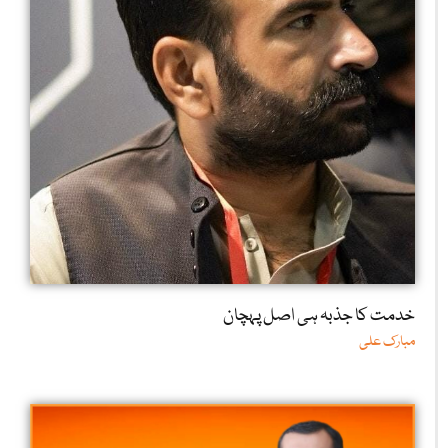
خدمت کا جذبہ ہی اصل پہچان
مبارک علی