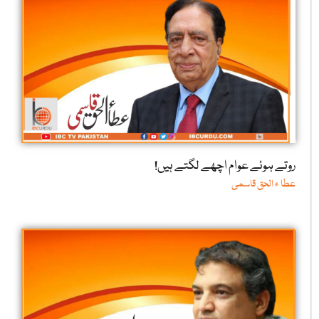
روتے ہوئے عوام اچھے لگتے ہیں!
عطا ء الحق قاسمی