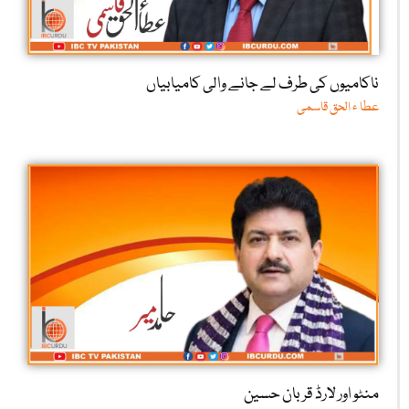
ناکامیوں کی طرف لے جانے والی کامیابیاں
عطا ء الحق قاسمی
منٹو اور لارڈ قربان حسین