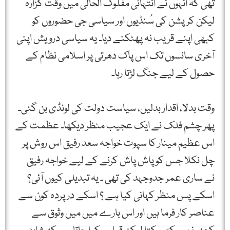
تھی کہ انہوں نے انتہائی مفلوک الحالی میں وقت گُزارہ
لیکن کرپشن کی سُنڈیوں اور سیاسی جی حضوروں کو
کبھی اپنے قریب نہ پھٹکنے دیا۔ یہ سیاسی درویش اپنی
آخری سانسوں تک اس پاک دھرتی پر اسلامی نظام کے
حصول کے لیے جنگ لڑتا رہا۔
وقت بدلا، اقدار بدلیں، سیاست دولت کی لونڈی بن گئی۔
پھر چشم فلک نے ایک عجیب منظر دیکھا۔ عظمت کے
اس عظیم مینار کا سپوت خواجہ سعد رفیق اس روش پر
چل نکلا جس کو پاش پاش کرنے کے لیے خواجہ رفیق
نے ساری عمر جدوجہد کی تھی ۔ یہ تبدیلی کیوں آئی؟
اسکے پس منظر کہانی کیا ہے ؟ اسکے درپردہ کون سے
عناصر کار فرما ہیں اور اس بارے میں میں وثوق سے