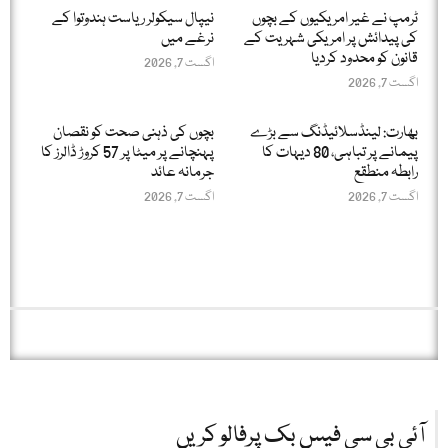
ٹرمپ نے غیر امریکیوں کے بچوں
نیپال سیکولر ریاست ہندوتوا کے
کی پیدائش پر امریکی شہریت کے
نرغے میں
قانون کو محدود کردیا
اگست 7, 2026
اگست 7, 2026
بھارت: لینڈسلائیڈنگ سے بڑے
بچوں کی ذہنی صحت کو نقصان
پیمانے پر تباہی، 80 دیہات کا
پہنچانے پر میٹا پر 57 کروڑ ڈالرز کا
رابطہ منطقع
جرمانہ عائد
اگست 7, 2026
اگست 7, 2026
آئی بی سی فیس بک پرفالو کریں