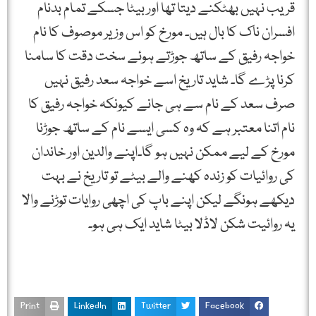
قریب نہیں بھٹکنے دیتا تھا اور بیٹا جسکے تمام بدنام
افسران ناک کا بال ہیں۔ مورخ کو اس وزیر موصوف کا نام
خواجہ رفیق کے ساتھ جوڑتے ہوئے سخت دقت کا سامنا
کرنا پڑے گا۔ شاید تاریخ اسے خواجہ سعد رفیق نہیں
صرف سعد کے نام سے ہی جانے کیونکہ خواجہ رفیق کا
نام اتنا معتبر ہے کہ وہ کسی ایسے نام کے ساتھ جوڑنا
مورخ کے لیے ممکن نہیں ہو گا۔اپنے والدین اور خاندان
کی روائیات کو زندہ کھنے والے بیٹے تو تاریخ نے بہت
دیکھے ہونگے لیکن اپنے باپ کی اچھی روایات توڑنے والا
یہ روائیت شکن لاڈلا بیٹا شاید ایک ہی ہو۔
Print
LinkedIn
Twitter
Facebook