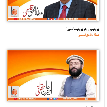
پوچھیں جو پوچھنا ہے!
عطا ء الحق قاسمی