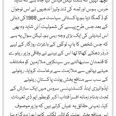
کچھ نہیں کہ سکتا لیکن قیاس کیا جاتا ہے کہ شاید
حَرس، ہوس اور تمہ کی تند وتیز آندھیوں نے اس نوجوان
کو ڈگمگا دیا ہو۔پاکستانی سیاست میں 1988کی دہائی
کے بعد جس طرح پیسے کی شمولیت آئی شاید وہ بھی
اس تبدیلی کی ایک بڑی وجہ رہی ہو۔ لیکن سوال یہ ہے
کہ جس شخص کا باپ لوگوں کے باعزت روزگار کے لیے
دَردَر دھکے کھاتا تھا اس کے بیٹے نے وفاقی وزیر ریلوے
کا قلمدان سنبھالتے ہی سینکڑوں ملازمین کو مختلف
حیلے بہانوں سے ملازمت سے برخاست کروایا۔ ریلوئے
کے سب سے منافع بخش یونٹ پاکستان ریلوئے
ایڈوائیزی اینڈ کنسلٹینسی سروس میں ایک سازش کے
تحت بدنام زمانہ افسرآفتاب اکبر کوبطور ایم ڈی تعینات
کیا۔ زمینی حقائق یہ عیاں کرتے ہیں کہ وزیر موصوف
اس منافع بخش یونٹ کو تالے لگانے کاپورا پورا پروگرام بنا