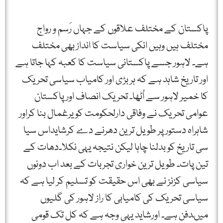
پاکستان کے مختلف علاقوں کے جہاں رَسم و رواج
مختلف ہیں وہیں انکی سیاست کا انداز بھی مختلف
ہے۔ لاہور جسے پاکستانی سیاست کا کعبہ کہا جاتا ہے
اور تاریخ شاہد ہے کہ ہر بڑی اور کامیاب سیاسی تحریک
کا خمیر لاہور سے اُٹھا۔ تحریک انصاف اورپاکستان
عوامی تحریک نے وفاقی دارلحکومت کو یرغمال بنا کراور
شاہراہ دستور پر طویل ترین دھرنے دے کرشایداس سیا
سی تاریخ کو بدلنا چاہا لیکن نتیجہ یہی نکلا۔دھات کے
تین پات۔ طویل ترین خواری تجربات کے بعد اب دونوں
سیاسی کزنز نے بھی اس حقیقت کو تسلیم کر لیا ہے کہ
سیاسی تحریک کی کامیابی کا راز لاہور کی گلیوں
میںدفن ہے۔ اورشاید یہی وجہ ہے کہ کل تک قومی