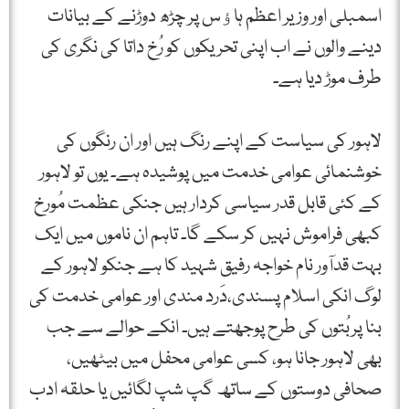
اسمبلی اور وزیر اعظم ہاﺅس پر چڑھ دوڑنے کے بیانات
دینے والوں نے اب اپنی تحریکوں کو رُخ داتا کی نگری کی
طرف موڑ دیا ہے۔
لاہور کی سیاست کے اپنے رنگ ہیں اور ان رنگوں کی
خوشنمائی عوامی خدمت میں پوشیدہ ہے۔ یوں تو لاہور
کے کئی قابل قدر سیاسی کردار ہیں جنکی عظمت مُورخ
کبھی فراموش نہیں کر سکے گا۔ تاہم ان ناموں میں ایک
بہت قدآور نام خواجہ رفیق شہید کا ہے جنکو لاہور کے
لوگ انکی اسلام پسندی،دَرد مندی اور عوامی خدمت کی
بنا پربُتوں کی طرح پوجھتے ہیں۔ انکے حوالے سے جب
بھی لاہور جانا ہو، کسی عوامی محفل میں بیٹھیں،
صحافی دوستوں کے ساتھ گپ شپ لگائیں یا حلقہ ادب