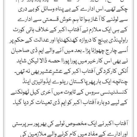
چکے تھے۔ اس ادارے کے بے پناہ وسائل کو بے دری
سے لوٹنے کا آغاز ہوا تا ہم خوش قسمتی سے ادارے
کے ہی ایک ملازم نے آفتاب اکبر کے خلاف ہائی کورٹ
راولپنڈی بینچ کا دروازہ کھٹکھٹایا اور عدالت کے حکم پر
اُسے چار ج چھوڑنا پڑا ۔ بعد میں آنے والے ایم ڈی صاحبان
نے بھی اس کار خیر میں پورا پوراا حصہ ڈالا لیکن شاید
اُنکی کارکردگی آفتاب اکبر کے عشرِعشیر بھی نہ تھی۔
چنانچہ ایک بار پھر پاکستان ریلوے ایڈوائیزی اینڈ
کنسلٹینسی سروس کے تابوت میں آخری کیل ٹھونکنے
کے لیے دوبارہ آفتاب اکبر کو ایم ڈی تعینات کر دیا گیا۔
آفتاب اکبر نے ایک مخصوص ٹولے کی بھرپور سرپرستی
اور ادارے کے مفاد میں کام کرنے والے ملازمین کی