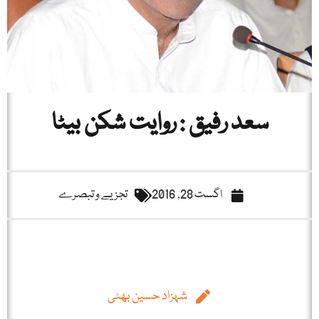
سعد رفیق : روایت شکن بیٹا
اگست 28, 2016
تجزیے و تبصرے
شہزاد حسین بھٹی