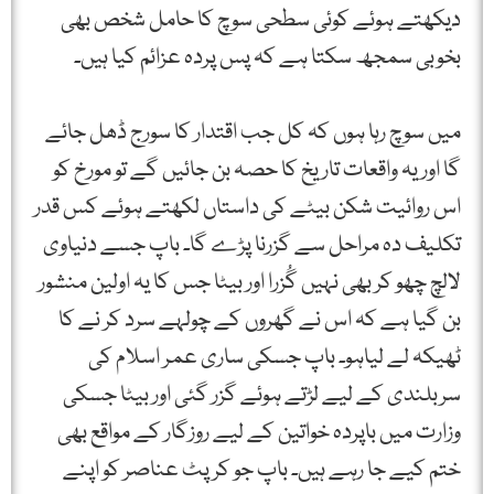
دیکھتے ہوئے کوئی سطحی سوچ کا حامل شخص بھی
بخوبی سمجھ سکتا ہے کہ پس پردہ عزائم کیا ہیں۔
میں سوچ رہا ہوں کہ کل جب اقتدار کا سورج ڈھل جائے
گا اور یہ واقعات تاریخ کا حصہ بن جائیں گے تو مورخ کو
اس روائیت شکن بیٹے کی داستاں لکھتے ہوئے کس قدر
تکلیف دہ مراحل سے گزرنا پڑے گا۔ باپ جسے دنیاوی
لالچ چھو کر بھی نہیں گُزرا اور بیٹا جس کا یہ اولین منشور
بن گیا ہے کہ اس نے گھروں کے چولہے سرد کر نے کا
ٹھیکہ لے لیاہو۔ باپ جسکی ساری عمر اسلام کی
سربلندی کے لیے لڑتے ہوئے گزر گئی اور بیٹا جسکی
وزارت میں باپردہ خواتین کے لیے روزگار کے مواقع بھی
ختم کیے جا رہے ہیں۔ باپ جو کرپٹ عناصر کو اپنے