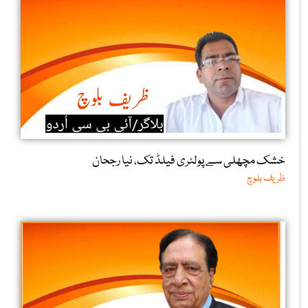
خشک مچھلی سے پولٹری فیلڈ تک، نیا رجحان
ظریف بلوچ