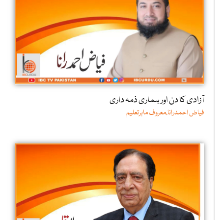
آزادی کا دن اور ہماری ذمہ داری
فیاض احمدرانا،معروف ماہرتعلیم