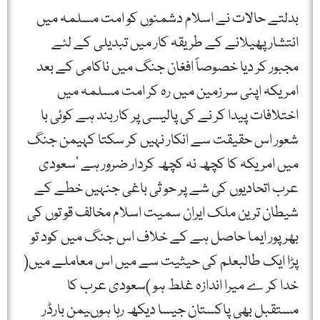
بدلتے حالات نے اسلام دشمنوں کو امت مسلمہ میں
انتشار پھیلانے کے طریقہ کار میں تبدیلی کے لئے
مجبور کر دیا خصوصاََ افغان جنگ میں ناکامی کے بعد
امریکہ اپنی سر زمین میں رہ کر امت مسلمہ میں
اختلافات پیدا کر نے کی پالیسی پر کاربند ہے کوئی با
شعور اس حقیقت سے انکار نہیں کر سکتا کہیمن جنگ
میں امریکہ کا کچھ نہ کچھ کردار ضرور ہے ‘سعودی
عرب اتحادیوں کی شے پر حو ثی باغی جنہیں خطے کے
شیطان ترین ملک ایران سمیت اسلام مخالف قو توں کی
بھر پور ایما حاصل ہے کے خلاف اس جنگ میں کود تو
پڑا ایک طالبعلم کی حیثیت سے میں اس معاملے میں(
خدا کر ے میرا اندازہ غلط ہو )سعودی عرب کا
مستقبل بھی پاکستان جیسا دیکھ رہا ہوںیمن بارڈر