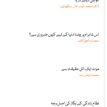
گواہی دیتے دریا
ڈاکٹر محمد طیب خان سنگھانوی
اس شاہراہ پر چلنا دنیا کے لیے کیوں ضروری ہے؟
اعتصام الحق ثاقب
موت ایک اٹل حقیقت ہے
محمد ذیشان بٹ
نظامِ زندگی کے بگاڑ کی اصل وجہ