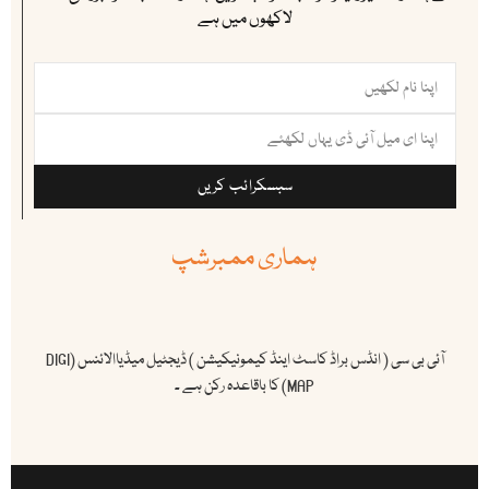
لاکھوں میں ہے
سبسکرائب کریں
ہماری ممبرشپ
آئی بی سی ( انڈس براڈ کاسٹ اینڈ کیمونیکیشن ) ڈیجٹیل میڈیاالائنس (DIGI
MAP) کا باقاعدہ رکن ہے ۔