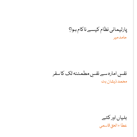
پارلیمانی نظام کیسے ناکام ہوا؟
حامد میر
نفسِ امارہ سے نفسِ مطمئنہ تک کا سفر
محمد ذیشان بٹ
بلیاں اور کتے
عطا ء الحق قاسمی