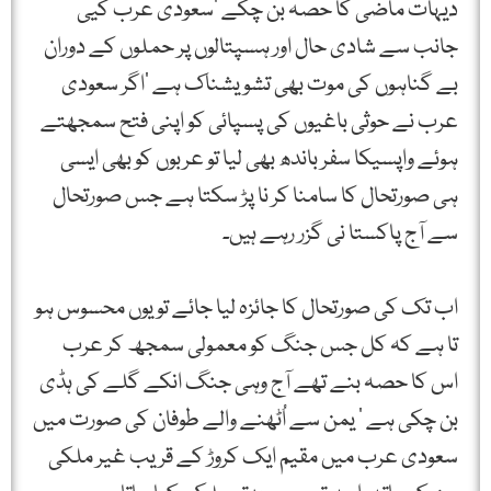
دیہات ماضی کا حصہ بن چکے ‘سعودی عرب کیی
جانب سے شادی حال اور ہسپتالوں پر حملوں کے دوران
بے گناہوں کی موت بھی تشویشناک ہے ‘اگر سعودی
عرب نے حوثی باغیوں کی پسپائی کو اپنی فتح سمجھتے
ہوئے واپسیکا سفر باندھ بھی لیا تو عربوں کو بھی ایسی
ہی صورتحال کا سامنا کر نا پڑ سکتا ہے جس صورتحال
سے آج پاکستا نی گزر رہے ہیں۔
اب تک کی صورتحال کا جائزہ لیا جائے تو یوں محسوس ہو
تا ہے کہ کل جس جنگ کو معمولی سمجھ کر عرب
اس کا حصہ بنے تھے آج وہی جنگ انکے گلے کی ہڈی
بن چکی ہے ‘ یمن سے اُٹھنے والے طوفان کی صورت میں
سعودی عرب میں مقیم ایک کروڑ کے قریب غیر ملکی