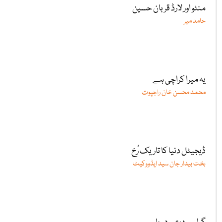
منٹو اور لارڈ قربان حسین
حامد میر
یہ میرا کراچی ہے
محمد محسن خان راجپوت
ڈیجیٹل دنیا کا تاریک رُخ
بخت بیدار جان سید ایڈووکیٹ