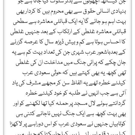
جن کیساتھ اچھوتوں سے بدتر سلوک کیا جاتا ہے جو
بنیادی انسانی حقو ق سے بھی محروم ہیں کا کردار بھی
بہت اہم ہو جائے گا‘یہ ایک قبائلی معاشرہ ہے سطحی
قبائلی معاشرہ غلطی کے ارتکاب کے بعد جنہیں غلطی
کا احساس ہوتا ہے کم و بیش ڈیڑھ سال کا عرصہ گزرنے
کے بعدباشعور عرب شہری جن کی تعداد بہت کم ہے یہ
جان چکے کہ پرائی جنگ میں مداخلت ان کی غلطی
تھی کچھ یہ بھی کہتے ہیں کہ حوثی سعودی عرب
کیلئے خطرہ تھے یہ الفاظ سن کر مجھے مشرف کی یاد
آتی ہے جب انہوں نے طلبہ کو خود کیلئے خطرہ
گردانتے ہوئے لال مسجد پر حملہ کیا تھا لکھنے کو اور
بھی بہت کچھ ہے ایک جنگ نہیں ناجانے کتنی ہی
کوتاہیاں جنہوں نے سعودی عرب کو اس دوراہے پر لاکھڑا
کیا سپر د قلم اس لئے نہیں کیا جاسکتا کہ جہاں میں