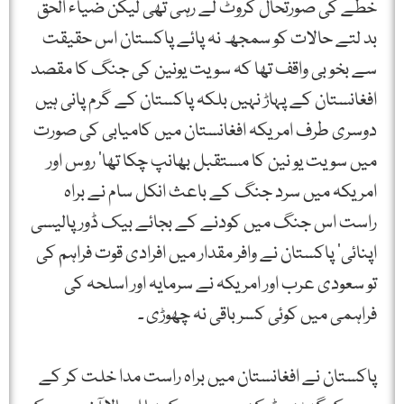
خطے کی صورتحال کروٹ لے رہی تھی لیکن ضیاء الحق
بد لتے حالات کو سمجھ نہ پائے پاکستان اس حقیقت
سے بخو بی واقف تھا کہ سویت یونین کی جنگ کا مقصد
افغانستان کے پہاڑ نہیں بلکہ پاکستان کے گرم پانی ہیں
دوسری طرف امریکہ افغانستان میں کامیابی کی صورت
میں سویت یو نین کا مستقبل بھانپ چکا تھا‘ روس اور
امریکہ میں سرد جنگ کے باعث انکل سام نے براہ
راست اس جنگ میں کودنے کے بجائے بیک ڈور پالیسی
اپنائی‘ پاکستان نے وافر مقدار میں افرادی قوت فراہم کی
تو سعودی عرب اور امریکہ نے سرمایہ اور اسلحہ کی
فراہمی میں کوئی کسر باقی نہ چھوڑی ۔
پاکستان نے افغانستان میں براہ راست مدا خلت کر کے