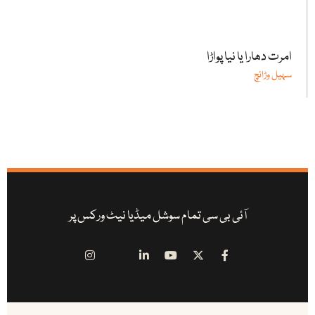
امرت دھارا یا نیا پواڑا
سہیل وڑائچ
آئی بی سی تمام سوشل میڈیا نیٹ ورکس پر