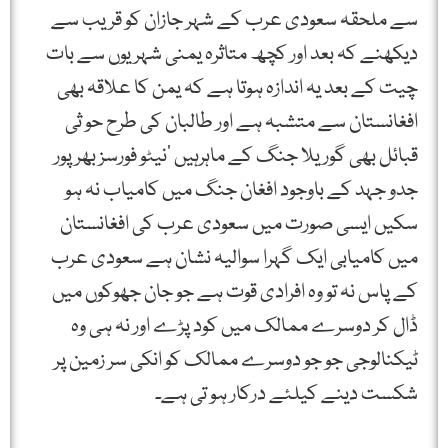
سے ملحقہ سعودی عرب کے شہر جازان کو قریب سے
دیکھنے کہ بعد اور کچھ متاثرہ یمنی شہریوں سے بات
چیت کے بعد یہ اندازہ ہوتا ہے کہ یمن کا علاقہ بھی
افغانستان سے متشبہ ہے اور طالبان کی طرح حو ثی
قبائل بھی گوریلا جنگ کے ماہرہیں ‘نیٹو فورسز بھر پور
جدو جہد کے باوجود افغان جنگ میں کامیاب نہ ہو
سکیں ایسی صورت میں سعودی عرب کی افغانستان
میں کامیابی ایک گہرا سوالیہ نشان ہے سعودی عرب
کے پاس نہ تو وہ افرادی قوت ہے جو جان جھوکوں میں
ڈال کر دوسرے ممالک میں کود پڑے اور نہ ہی وہ
ٹیکنالوجی جو جو دوسرے ممالک کو انکی سر زمین پر
شکست دینے کیلئے درکار ہو تی ہے۔