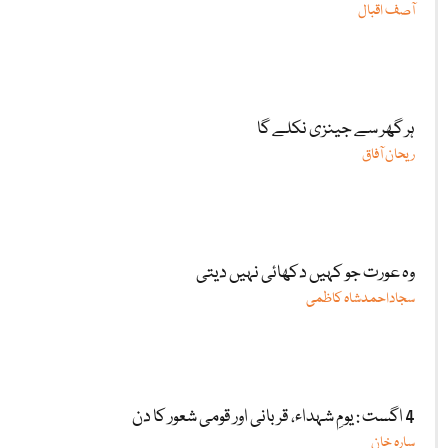
آصف اقبال
ہر گھر سے جینزی نکلے گا
ریحان آفاق
وہ عورت جو کہیں دکھائی نہیں دیتی
سجاداحمدشاہ کاظمی
4 اگست : یومِ شہداء، قربانی اور قومی شعور کا دن
سارہ خان