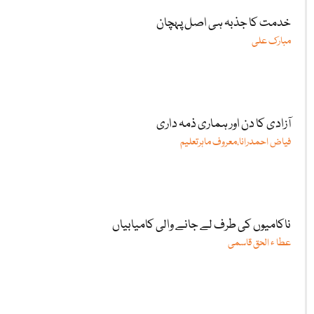
خدمت کا جذبہ ہی اصل پہچان
مبارک علی
آزادی کا دن اور ہماری ذمہ داری
فیاض احمدرانا،معروف ماہرتعلیم
ناکامیوں کی طرف لے جانے والی کامیابیاں
عطا ء الحق قاسمی