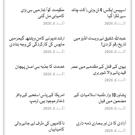
اسپیس ایکس: 4 ٹن وزنی راکٹ چاند
حکومت کو آغاز میں ہی بڑی
سے ٹکرا گیا
کامیابی مل گئی
اگست 6, 2026
اگست 6, 2026
عبداللّٰہ شفیق نے ویسٹ انڈیز میں
ارشد ندیم نے کامن ویلتھ گیمز میں
تاریخ رقم کر دی!
مایوس کن کارکردگی کی وجہ بتادی
اگست 6, 2026
اگست 6, 2026
بیوی کے قتل کے مقدمے میں عمر
خدمت کا جذبہ ہی اصل پہچان
قید پانے والا شوہر بری
اگست 6, 2026
اگست 6, 2026
پشاور: 10 ہزار طلبہ اسلامیات کے
امریکا کے پاس اسلحے کے وافر
مضمون میں فیل
ذخائر موجود ہیں، ٹرمپ
اگست 6, 2026
اگست 6, 2026
آزادی کا دن اور ہماری ذمہ داری
ناکامیوں کی طرف لے جانے والی
کامیابیاں
اگست 6, 2026