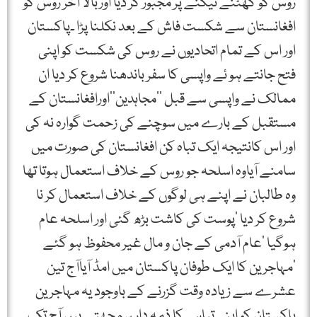
روس کو گھٹنے ٹیکنے پر مجبور کر دیا اوربالا آخر روس کو
افغانستان سے شکست فاش کے بعد نکلنا پڑا ۔پاکستان
اور اس کے تمام اتحادیوں نے روس کی شکست کو اپنی
فتح جانتے ہو ئے واپسی کا سفر باندھنا شروع کر دیا ان
ممالک نے واپسی سے قبل ’’مجاہدین‘‘اورافغانستان کے
مستقبل کے بارے میں سوچنے کی زحمت گوارہ نہ کی
اور اس کانتیجہ ایک تباہ کن افغانستان کی صورت میں
سامنے آیاوہ اسلحہ جو روس کے خلاف استعمال ہوتا تھا
وہ طالبان نے اپنے ہی لوگوں کے خلاف استعمال کر نا
شروع کر دیا ‘پوست کی کاشت بڑھ گئی اور اسلحہ عام
ہوگیا ‘عام آدمی کے جان و مال غیر محفوظ ہو گئے
‘مہاجرین کا ایک طوفان پاکستان میں امڈ آیاآج تین
عشرے سے زیادہ وقت گزرنے کے باوجود یہ مہاجرین
پاکستان کو اپنی تباہی کا ذمہ دار سمجھتے ہیں آج تک