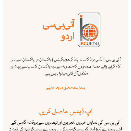
آئی بی سی ( انڈس براڈ کاسٹ اینڈ کیمونیکیشن ) پاکستان اور پاکستان سے باہر
کام کرنے والے ممتاز صحافیوں کا منصوبہ ہے ۔ یہ پاکستان کا سب سے پہلا اور
مکمل آن لائن میڈیا ہاوس ہے .
ہمارے متعلق مزید جانیے
اپ ڈیٹس حاصل کریں
آئی بی سی کی نمایاں خبروں ، تجزیوں اور تبصروں سے بروقت اگاہی کے
لئے ہمارے نیوز لیٹر کو سبسکرائب کریں. ہمارے سبسکرائبرز کی تعداد