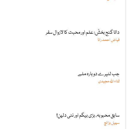
داتا گنج بخشؒ: علم اور محبت کا لازوال سفر
فیاض احمد رانا
جب لٹیرے دوبارہ ملے
ثناء اللّٰہ مجیدی
سابق محبوبہ، بڑی بیگم اور نئی دلہن!
سہیل وڑائچ