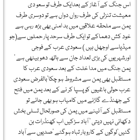
اس جنگ کے آغاز کے بعدایک طرف تو سعو دی
معیشت تنزلی کی طرف رواں دواں ہے تو دوسری طرف
یمن سے ملحقہ علاقوں میں بد امنی بھی بڑھ رہی ہے
خود کش دھماکے تو ایک طرف سرحد پار حملوں سے(جو
میڈیاسے اوجھل ہیں ) سعودی عرب کے فوجی
اورشہریوں کی بڑی تعداد جان سے ہاتھ دھو بیٹھی ہے ‘
یمن جنگ میں مدا خلت کے بعد سعودی عرب کا
مستقبل بھی یمن سے مشروط ہو چکا‘بالفرض سعودی
عرب حوثی باغیوں کو پسپا کر نے کے بعد یمن میں فتح
کے جھنڈے گاڑنے میں کامیاب ہو بھی جائے تو
مستقبل کے آئینے میں یمن کی صورتحال تسلی بخش
دکھائی نہیں دیتی ‘ آباد سڑکیں اب کھنڈرات بن
گئیں‘لوگوں کے کاروبار تباہ ہوگئے ‘صدیوں سے آباد