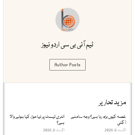
ٹیم آئی بی سی اردو نیوز
Author Posts
مزید تحاریر
غصہ کیوں بڑھ رہا ہے؟ وجہ سامنے
انٹری ٹیسٹ پر نیا موڑ، کیا ہونے والا
آ گئی
ہے؟
اگست 6, 2026
اگست 6, 2026