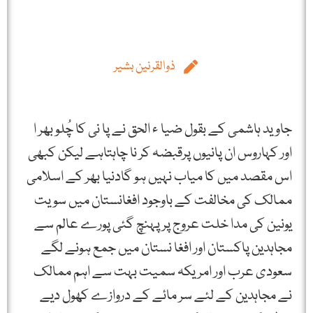
ذوالقرنین بشیر
جاوید ہاشمی کے بقول ضیا ء الحق نے پا نی کا چُلو بھر ا
اور کہاروس ان پانیوں پرقبضہ کر نا چاہتاہے لیکن کبھی
اس مقصد میں کا میاب نہیں ہو گادنیا بھر کے اسلامی
ممالک کی مخالفت کے باوجود افغانستان میں سویت
یونین کی مدا خلت عروج پرپہنچ گئی پورے عالم سے
مجاہدین پاکستان اور افغا نستان میں جمع ہونے لگے
سعودی عرب اور امریکہ سمیت بہت سے اہم ممالک
نے مجاہدین کے لئے سر مائے کے دروازے کھول دیے