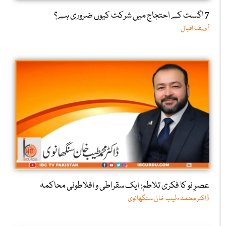
7 اگست کے احتجاج میں شرکت کیوں ضروری ہے؟
آصف اقبال
عصرِ نو کا فکری تلاطم: ایک سقراطی و افلاطونی محاکمہ
ڈاکٹر محمد طیب خان سنگھانوی