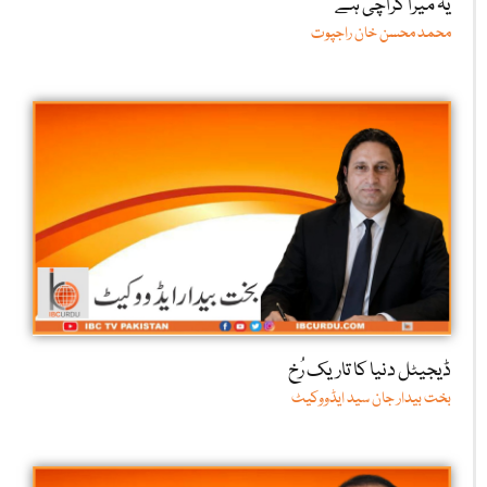
یہ میرا کراچی ہے
محمد محسن خان راجپوت
ڈیجیٹل دنیا کا تاریک رُخ
بخت بیدار جان سید ایڈووکیٹ