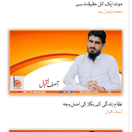
موت ایک اٹل حقیقت ہے
محمد ذیشان بٹ
نظامِ زندگی کے بگاڑ کی اصل وجہ
آصف اقبال