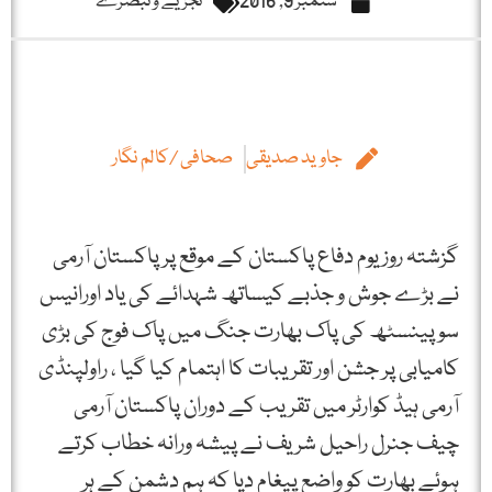
ستمبر 9, 2016
تجزیے و تبصرے
جاوید صدیقی
صحافی /کالم نگار
گزشتہ روز یوم دفاع پاکستان کے موقع پر پاکستان آرمی
نے بڑے جوش و جذبے کیساتھ شہدائے کی یاد اورانیس
سو پینسٹھ کی پاک بھارت جنگ میں پاک فوج کی بڑی
کامیابی پر جشن اور تقریبات کا اہتمام کیا گیا ، راولپنڈی
آرمی ہیڈ کوارٹر میں تقریب کے دوران پاکستان آرمی
چیف جنرل راحیل شریف نے پیشہ ورانہ خطاب کرتے
ہوئے بھارت کو واضع پیغام دیا کہ ہم دشمن کے ہر