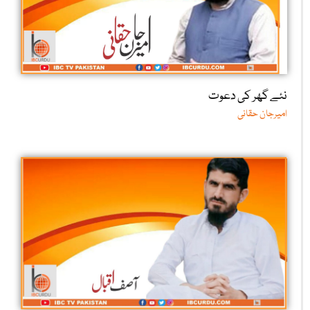
نئے گھر کی دعوت
امیرجان حقانی