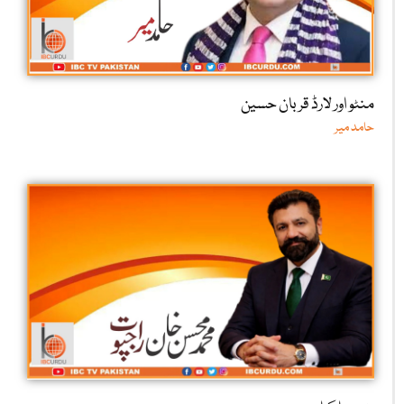
منٹو اور لارڈ قربان حسین
حامد میر