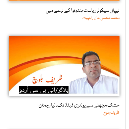
نیپال سیکولر ریاست ہندوتوا کے نرغے میں
محمد محسن خان راجپوت
خشک مچھلی سے پولٹری فیلڈ تک، نیا رجحان
ظریف بلوچ