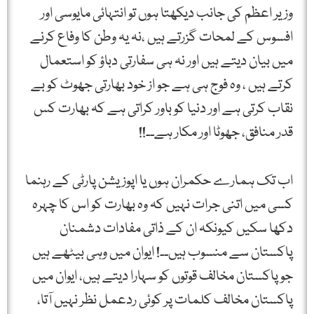
وزیر اعظم کی جانب دیکھتا ہوں تو انتہائی مایوسی اور
افسوس کے لمحات گزرتے ہیں ،نہ یہ وطن کا وفاع کرنے
میں بیان دیتے ہیں اور نہ ہی سفارتی دباؤ کو استعمال
کرتے ہیں ، وہ فوج ہی ہے جو از خود بھارتی جھوٹ کو بے
نقاب کرتی ہے اور دنیا کو باور کراتی ہے کہ بھارت کس
قدر منافق، جھوٹا اور مکار ہے۔۔!!
اب تک ہمارے حکمران ہوں یا اپوزیشن پارٹی کے رہنما
کسی میں اتنی جرات نہیں کہ وہ بھارت کو اس کا چہرہ
دکھا سکیں کیونکہ ان کے ذاتی مفادات دشمنان
پاکستان سے منسوب ہیں۔۔! ایوان میں وہی بیٹھے ہیں
جو پاکستان مخالف قوتوں کو سہارا دیتے ہیں، ایوان میں
پاکستان مخالف کلمات پر کوئی ردعمل نظر نہیں آتا،