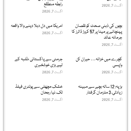
رابطہ منطقع
اگست 7, 2026
اگست 7, 2026
بچوں کی ذہنی صحت کو نقصان
امریکا میں دل دہلا دینے والا واقعہ
پہنچانے پر میٹا پر 57 کروڑ ڈالرز کا
اگست 7, 2026
جرمانہ عائد
اگست 7, 2026
کچرے میں خزانہ… حیران کن
جرمنی سے پاکستانی طلبہ کے
واپسی
لیے بڑی خوشخبری
اگست 7, 2026
اگست 7, 2026
ہڑپہ: 12 سالہ بچے سے مبینہ
خشک مچھلی سے پولٹری فیلڈ
زیادتی، 3 ملزمان گرفتار
تک، نیا رجحان
اگست 7, 2026
اگست 7, 2026