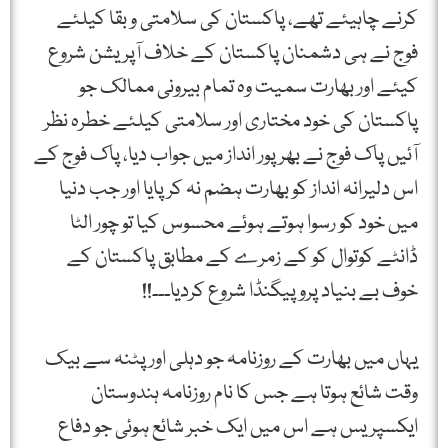
کرنے چاہیئے تھے، پاکستان کی سلامتی و بقا کیلئے
فوج نے ہی دشمنان پاکستان کے خلاف آپریشن شروع
کیئے اور بھارت سمیت وہ تمام بیرونی ممالک جو
پاکستان کی خود مختاری اور سلامتی کیلئے خطرہ نظر
آئیں پاک فوج نے بھرپور انداز میں جواب دیا، پاک فوج کے
اس دلیرانہ انداز کو بھارت ہضم نہ کرپایا اور جب دنیا
میں خود کو رسوا ہوتے ہوئے محسوس کیا تو چور الٹا
ڈانٹے کوتوال کو کے زمرے کے مطابق پاکستان کے
خوف بے بنیاد پروپیگنڈا شروع کردیا۔۔۔!!
یہاں میں بھارت کے روزنامہ جو دہلی اور پٹنہ سے بیک
وقت شائع ہوتا ہے جس کا نام روزنامہ ہندوستان
ایکسپریس ہے اس میں ایک خبر شائع ہوئی جو دفاع