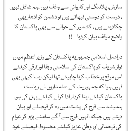
سازش، پلاننگ اور کاروائی سے واقف ہیں ،ہم غافل نہیں
، دوست کو دوستی نبھاتے ہیں تو دشمن کو ادھار بھی
چکادیتے ہیں ، کشمیر کے حوالے سے بھی پاکستان کا
واضع موقف بیان کردیا۔۔۔!!
دراصل اسلامی جمہوریہ پاکستان کے وزیر اعظم میاں
نواز شریف کو پاکستان کی سلامتی و بقا اور ترقی کیلئے
اس موقع پر خطاب کرنا چاہیئے تھا لیکن ایسا کبھی بھی
نہیں ہوا کہ جمہوریت کے علمداروں نے ریاست
پاکستان کیلئے اپنا کردار ادا کرنے کیلئے پہل کی ہو،
ہمیشہ سے فوج کی پشت میں رہ کر فیصلے اور بیان
دیتے ہیں جبکہ انہیں فوج سے آگے سامنے بڑھ کر عوام
کی ترجمانی اور وطن عزیز کیلئے مضبوط فیصلے خود