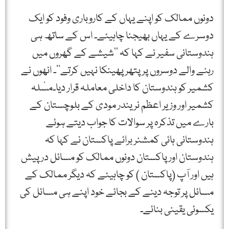
دونوں ممالک کو اپنے یہاں کے کاروباری وفود کو ایک
دوسرے کے یہاں بھیجنا چاہیئے۔ اس کے ساتھ ہی
ہندوستانی سفیر نے کہا کہ ’’شیشے کے گھروں میں
رہنے والے دوسروں پر پتھر پھینکا نہیں کرتے‘‘۔ انھوں نے
کشمیر کو ہندوستان کا داخلی معاملہ قرار دیا۔مسٔلہ
کشمیر اور وزیر اعظم نریندر مودی کے بلوچستان کے
بارے میں تذکرہ پر سوالات کا جواب دیتے ہوئے
ہندوستانی ہائی کمشنر برائے پاکستان نے کہا کہ
ہندوستان اور پاکستان دونوں ممالک کو مسائل در پیش
ہیں اور آپ (پاکستان ) کو چاہیئے کہ دیگر ممالک کے
مسائل پر توجہ دینے کے بجائے خود اپنے ہی مسائل کی
یکسوئی یقینی بنائے۔