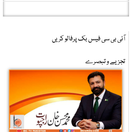
آئی بی سی فیس بک پرفالو کریں
تجزیے و تبصرے