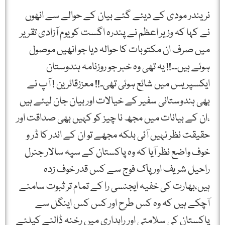
نریندر مودی کے دیئے گئے بیان کے حوالے سے انھوں
نے کہا کہ وزیر اعظم نے پندرہ اگست کو یوم آزادی تقریر
میں صرف ان مکتوبات کا حوالہ دیا جو انھیں موصول
ہوئے ہیں۔۔!! یہ تھی وہ خبر جو روزنامہ ہندوستان
ایکسپریس میں شائع ہوئی تھی۔!! معززقائرین ! آپ نے
بھی ہندوستانی سفیر کے خیالات اور بیان جان لیئے ہیں
،ان کے بیانات میں مجھ نا چیز کو کہیں بھی صداقت اور
حقیقت نظر نہیں آئی بلکہ مجھے تو ان کے اندر کا ڈر و
خوف واضع نظر آیا کہ وہ پاکستان کے سپہ سالار جنرل
راحیل شریف اور پاک فوج سے کس قدر خوف زدہ
ہیں،بھارت کی خفیہ ایجنسی را کے تمام تر ثبوت سامنے
آچکے ہیں کہ وہ کس طرح اور کس کس اینگل سے
پاکستان کی سلامتی اور راہداری میں رخنہ ڈالنے کیلئے