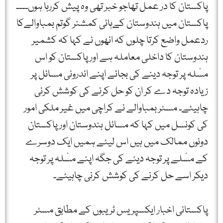
پاکستان کا در عمل تھاجو خبر تھی وہ پیش کررہا ہوں۔۔۔۔
پاکستان میں ہندوستان کےہائی کمشنر گوتم بمباوالےکا
ردعمل واضع کرتا چلوں کہ انھوں نے کہا کہ کشمیر
ہندوستان کا داخلی معاملہ ہے اور پاکستان کو اس
مسٔلہ پر توجہ دینے کی بجائے اپنے اندرونی مسائل پر
زیادہ توجہ دے کر ان کو حل کرنے کی کوشش کرنی
چاہیئے۔ مسٹر بمباوالے نے کراچی میں غیر ملکی امور
کی کونسل میں کہا کہ مسائل ہندوستان اور پاکستان
دونوں ممالک میں ہیں اس لیئے ہمیں ایک دوسرے
کے مسٔلے پر توجہ دینے کی جگہ اپنے مسٔلہ پر توجہ
دیکر اسے حل کرنے کی کوشش کرنی چاہیئے۔
پاکستانی اخبار ایکسپریس ٹریبوں کے مطابق مسٹر