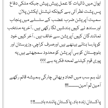
ایوان میں ذاتیات کا عمل پیش پیش جبکہ ملکی دفاع
پس پشت نظر آتی ہے کیونکہ نیشنل ایکشن پلان
سمیت آپریشن ضرب عضب کے سلسلے میں پنجاب
اور سندھ نے کیوں بندشیں لگا رکھی ہیں ، آخر یہ منتخب
نمائندگان کیوں آپریشن سے خائف ہیں ، آخر کیوں خود
کو پارسا بنائے بیٹھے ہیں اورصرف کراچی، وزیرستان اور
بلوچستان کو ہی آپریشن کو محدود سمجھتے ہیں یہ
پوری قوم کیلئے لمحہ فکریہ ہے ؟؟؟
اللہ ہم سب میں اتحاد و بھائی چارگی ہمیشہ قائم رکھے
آمین ثم آمین۔۔۔۔۔۔۔!!!
پاکستان زندہ باد، پاکستان پائندہ باد۔۔۔۔!! !