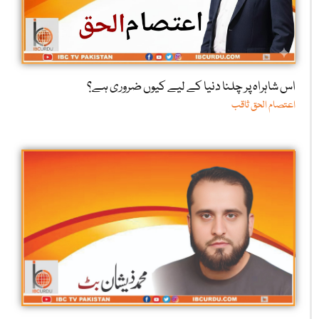
اس شاہراہ پر چلنا دنیا کے لیے کیوں ضروری ہے؟
اعتصام الحق ثاقب