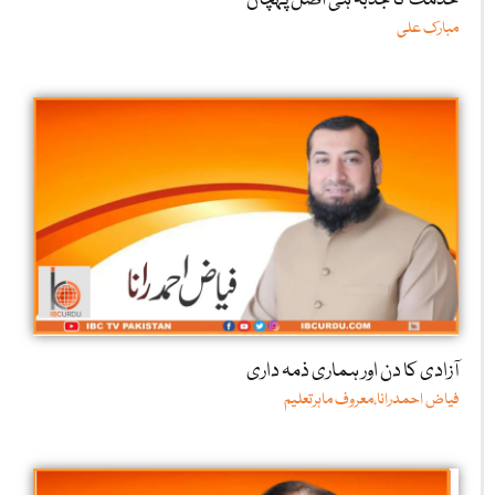
خدمت کا جذبہ ہی اصل پہچان
مبارک علی
آزادی کا دن اور ہماری ذمہ داری
فیاض احمدرانا،معروف ماہرتعلیم