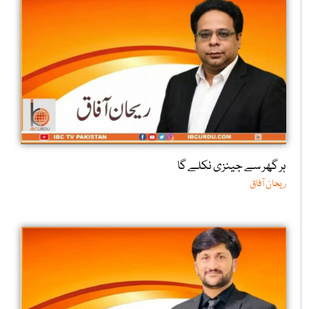
ہر گھر سے جینزی نکلے گا
ریحان آفاق