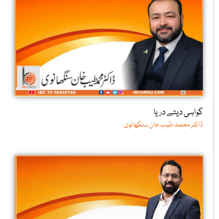
گواہی دیتے دریا
ڈاکٹر محمد طیب خان سنگھانوی