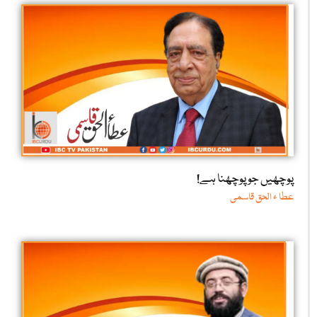
پوچھیں جو پوچھنا ہے!
عطا ء الحق قاسمی