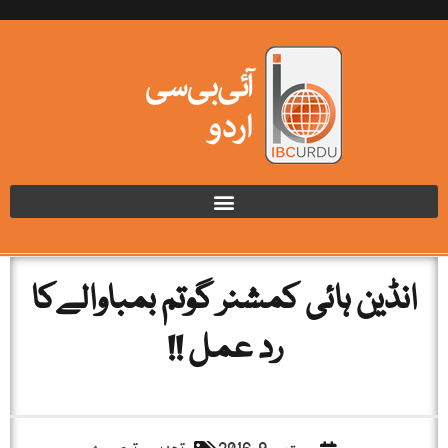
انڈین ہائی کمشنر گوتم بمباوالےکا
رد عمل !!