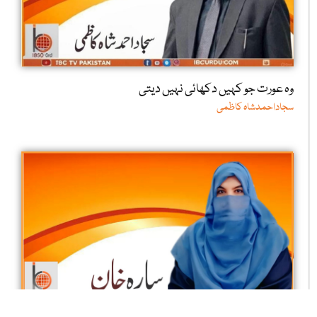
وہ عورت جو کہیں دکھائی نہیں دیتی
سجاداحمدشاہ کاظمی