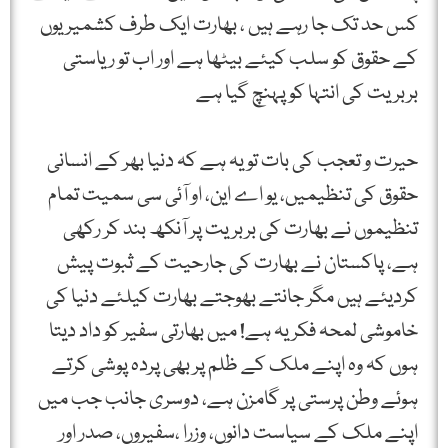
کس حد تک جا رہے ہیں ، بھارت ایک طرف کشمیریوں
کے حقوق کو سلب کیئے بیٹھا ہے اور اب تو ریاستی
بربریت کی انتہا کو پہنچ گیا ہے
حیرت و تعجب کی بات تو یہ ہے کہ دنیا بھر کے انسانی
حقوق کی تنظیمیں، یو اے این، او آئی سی سمیت تمام
تنظیموں نے بھارت کی بربریت پر آنکھ بند کر رکھی
ہے، پاکستان نے بھارت کی جارحیت کے ثبوت پیش
کردیئے ہیں مگر جانتے بھوجتے بھارت کیلئے دنیا کی
خاموشی لمحہ فکریہ ہے! میں بھارتی سفیر کو داد دیتا
ہوں کہ وہ اپنے ملک کے ظلم پر بھی پردہ پوشی کرتے
ہوئے وطن پرستی پر گامزن ہے، دوسری جانب جب میں
اپنے ملک کے سیاست دانوں، وزرا ،سفیروں، صدر اور