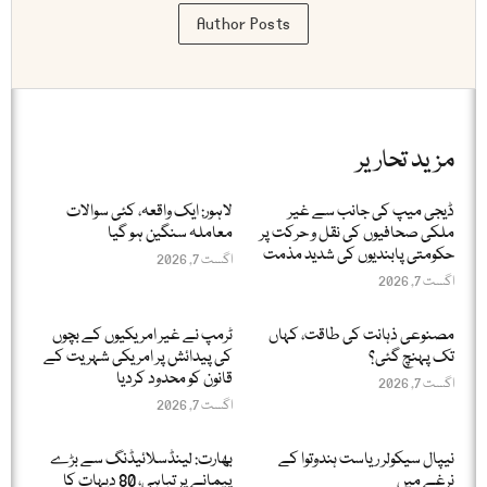
Author Posts
مزید تحاریر
ڈیجی میپ کی جانب سے غیر
لاہور: ایک واقعہ، کئی سوالات
ملکی صحافیوں کی نقل و حرکت پر
معاملہ سنگین ہو گیا
حکومتی پابندیوں کی شدید مذمت
اگست 7, 2026
اگست 7, 2026
مصنوعی ذہانت کی طاقت، کہاں
ٹرمپ نے غیر امریکیوں کے بچوں
تک پہنچ گئی؟
کی پیدائش پر امریکی شہریت کے
قانون کو محدود کردیا
اگست 7, 2026
اگست 7, 2026
نیپال سیکولر ریاست ہندوتوا کے
بھارت: لینڈسلائیڈنگ سے بڑے
نرغے میں
پیمانے پر تباہی، 80 دیہات کا