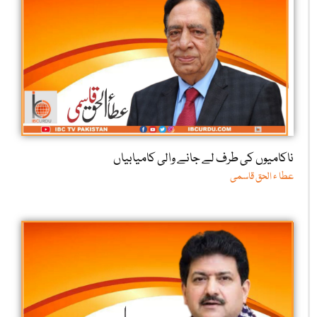
ناکامیوں کی طرف لے جانے والی کامیابیاں
عطا ء الحق قاسمی