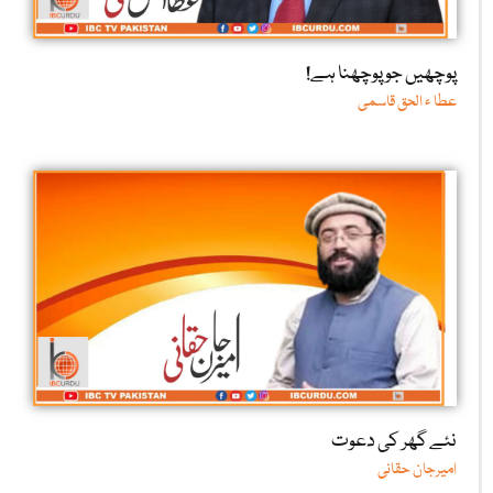
پوچھیں جو پوچھنا ہے!
عطا ء الحق قاسمی
نئے گھر کی دعوت
امیرجان حقانی