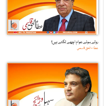
روتے ہوئے عوام اچھے لگتے ہیں!
عطا ء الحق قاسمی