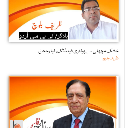
خشک مچھلی سے پولٹری فیلڈ تک، نیا رجحان
ظریف بلوچ