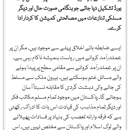
بورڈ تشکیل دیا جائے جو ہنگامی صورت حال اور دیگر
مسلکی تنازعات میں مصالحتی کمیشن کا کردار ادا
کرے۔
ایسے ضابطہ ہائے اخلاق پہلے سے موجود ہیں، مگر ان پر
عملدرآمد کروانے میں ریاست ہمیشہ ناکام رہی ہے۔
ان پر عملدرآمد کروانے سے مقامی سطح پر پیدا ہونے
والے مسائل ختم ہوسکتے ہیں۔ بیرون ملک سے مسلط
کی جانے والی دہشت گردی کا مقابلہ نسبتاً آسان
ہوجائے گا۔ پاکستان میں موجود تمام مسلم مکاتب فکر
اور دیگر تمام مذاہب کی قیادت اس بات کا ادراک رکھتی
ہے کہ فرقہ وارانہ تعصب کی بنیاد پر فسادات پھیلانے
والے لوگ اسلام اور پاکستان سے مخلص نہیں ہیں۔ اس