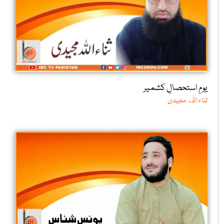
یومِ استحصالِ کشمیر
ثناء اللّٰه مجیدی