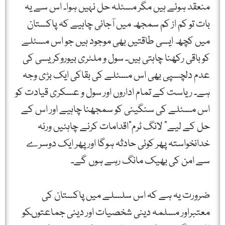
منعقد ہوئے ہیں مگر مسئلہ حل نہیں ہوا۔ اس سے یہ
بات تو کم از کم سمجھ میں آجانی چاہیے کہ پاکستان
میں کچھ ایسی طاقتیں بھی موجود ہیں جو اس مسئلے
کو باقی رکھنا چاہتی ہیں۔ سول و ملٹری بیوروکریسی کی
عدم دلچسپی بھی اس مسئلے کی بقاکی ایک بڑی وجہ
ہے۔ ریاست کے تمام اداروں اور سول و عسکری قیادت کو
اس مسئلے کی سنگینی کو سمجھنا چاہیے اور اس کے
حل کے لیے” لانگ ٹرم“اقدامات کرنے چاہئیں ورنہ
خدانخواستہ پھر کوئی حادثہ ہوگا اور پھر ایک دوسرے
سے امن کی بھیک مانگ رہے ہوں گے۔
ضرورت یہ ہے کہ اس سلسلے میں پاکستان کی
معتبراور مسلمہ دینی شخصیات اور دینی جماعتوںکو