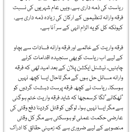
ریاست کی ذمہ داری ہے، وہیں عام شہریوں کی نسبت
فرقہ وارانہ تنظیموں کے ارکان کی زیادہ ذمہ داری ہے،
کیونکہ کل کو یہ الزام انہی کے سر آنا ہے۔
فرقہ واریت کے خاتمے اور فرقہ وارانہ فسادات سے بچاو
کے لیے اب ریاست کو بھی سنجیدہ اقدامات کرنے
چاہئیں۔ نیشنل ایکشن پلان کے بعد امید تھی کہ فرقہ
وارانہ مسائل حل ہوں گے مگر تاحال ایسا کچھ نہیں
ہوسکا۔ ریاست نے کچھ فرقہ پرست دہشت گردوں کو
”ٹھکانے“لگا کرسمجھا کہ شاید فرقہ واریت ختم ہوگئی
ہے مگر ایسا نہیں ہوا۔ لوگوں کو قتل کردینا دفع وقتی کی
عارضی حکمت عملی تو ہوسکتی ہے مگر کل وقتی
منصوبے کے لیے ضروری ہے کہ زمینی حقائق کا ادراک