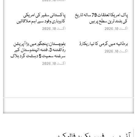
اگست 10, 2026
پاک امریکا تعلقات 79 سالہ تاریخ
پاکستانی سفیر کی امریکی
کی بلند ترین سطح پر ہیں
کاروباری وفود سے اہم ملاقاتیں
اگست 10, 2026
اگست 10, 2026
برطانیہ میں گرمی کا نیا ریکارڈ
بلوچستان: پنجگور میں بڑا آپریشن
ردُالفتنہ 3، فتنہ الہندوستان کے
اگست 10, 2026
سرغنہ سمیت 5 دہشت گرد ہلاک
اگست 10, 2026
آئی بی سی فیس بک پرفالو کریں