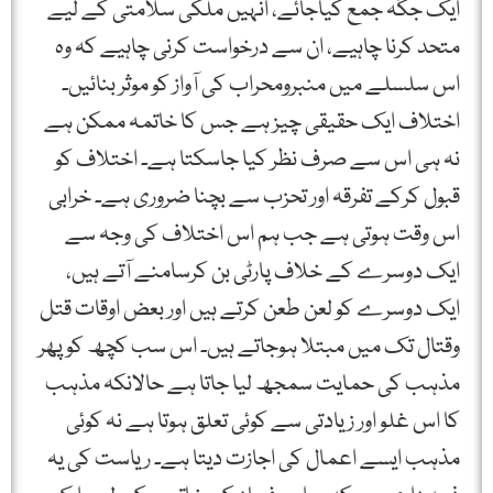
ایک جگہ جمع کیاجائے، انہیں ملکی سلامتی کے لیے
متحد کرنا چاہیے، ان سے درخواست کرنی چاہیے کہ وہ
اس سلسلے میں منبرومحراب کی آواز کو موثر بنائیں۔
اختلاف ایک حقیقی چیز ہے جس کا خاتمہ ممکن ہے
نہ ہی اس سے صرف نظر کیا جاسکتا ہے۔ اختلاف کو
قبول کرکے تفرقہ اور تحزب سے بچنا ضروری ہے۔ خرابی
اس وقت ہوتی ہے جب ہم اس اختلاف کی وجہ سے
ایک دوسرے کے خلاف پارٹی بن کرسامنے آتے ہیں،
ایک دوسرے کو لعن طعن کرتے ہیں اور بعض اوقات قتل
وقتال تک میں مبتلا ہوجاتے ہیں۔ اس سب کچھ کو پھر
مذہب کی حمایت سمجھ لیا جاتا ہے حالانکہ مذہب
کا اس غلو اور زیادتی سے کوئی تعلق ہوتا ہے نہ کوئی
مذہب ایسے اعمال کی اجازت دیتا ہے۔ ریاست کی یہ