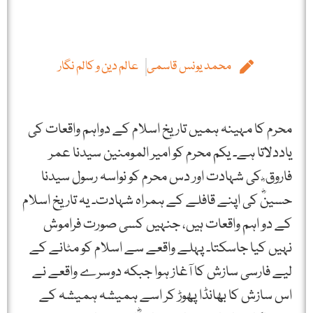
محمد یونس قاسمی
عالم دین و کالم نگار
محرم کا مہینہ ہمیں تاریخ اسلام کے دواہم واقعات کی
یاددلاتا ہے۔ یکم محرم کو امیر المومنین سیدنا عمر
فاروق ؓ کی شہادت اور دس محرم کو نواسہ رسول سیدنا
حسینؓ کی اپنے قافلے کے ہمراہ شہادت۔ یہ تاریخ اسلام
کے دو اہم واقعات ہیں، جنہیں کسی صورت فراموش
نہیں کیا جاسکتا۔ پہلے واقعے سے اسلام کو مٹانے کے
لیے فارسی سازش کا آغاز ہوا جبکہ دوسرے واقعے نے
اس سازش کا بھانڈا پھوڑ کر اسے ہمیشہ ہمیشہ کے