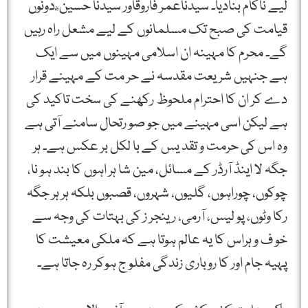
لیے ناکام بنادیا۔ سیدناعمر فاروقؓاور سیدنا حسین ؓ دونوں
قیامت کی صبح تک مسلمانوں کے لیے مشعل راہ رہیں
گے۔ محرم کا مہینہ ان اسلامی مہینوں میں سے ایک
ہے جنہیں شریعت مقدسہ نے حر مت کے مہینے قرار
دے کر ان کا احترام ملحوظ رکھنے کی سخت تاکید کی
ہے لیکن اسی مہینے میں جو صو رتحال سامنے آتی ہے
وہ اس کی حرمت و تقد یس کے با لکل بر عکس ہے۔ ہر
جگہ لا اینڈ آرڈر کے مسائل، مین شا ہر اہوں کا بند ہو نا،
چوکوں، چوراہوں، گلیوں، شہروں، قصبوں بلکہ ہر ہر جگہ
رکا وٹوں، پو لیس، آرمی، رینجر ز کی بہتات کی وجہ سے
خو ف و ہراس کا یہ عالم ہوتا ہے کہ ملکی معیشت کا
پہیہ جام اور کا روباری زندگی مفلو ج ہوکر رہ جاتا ہے۔