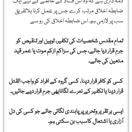
ذمہ داری ہے کہ وہ اس فساد کے خاتمے کے لیے ایک
ضابطہ اخلاق مرتب کرے جس پر عمل کرنا بلاتفریق
سب پر لازمی ہو۔ اس ضابطہ اخلاق کی رو سے
تمام مقدس شخصیات کی تکفیر، توہین اور تنقیص کو
جرم قرار دیا جائے، جس کی سزاکم ازکم موت یا عمر قید
متعین کی جائے۔
کسی کو کافر قرار دینا، کسی گروہ کے افراد کو واجب القتل
قرار دینا یا تکفیر کے نعرے لگانابھی جرم قرار دیے جائیں۔
ایسی ہر تقریر وتحریر پر پابندی لگائی جائے جو کسی کی دل
آزاری یا اشتعال کاسبب بن سکتی ہو۔