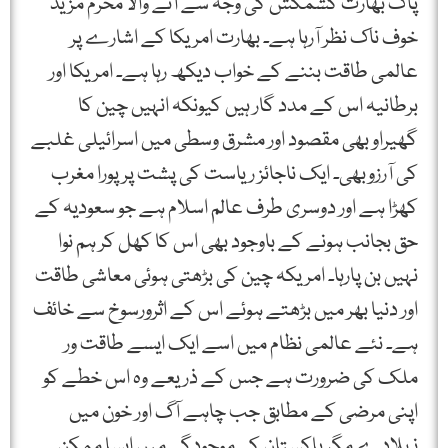
پاک بھارت کشمکش کی وجہ سے آنے والا محرم مزید
خوف ناک نظر آرہا ہے۔ بھارت امریکا کے اشارے پر
عالمی طاقت بننے کے خواب دیکھ رہا ہے۔ امریکا اور
برطانیہ اس کے مدد گار ہیں کیونکہ انہیں چین کا
گھیراو بھی مقصود اور مشرق وسطی میں اسرائیلی غلبے
کی آرزوبھی۔ ایک ناجائز ریاست کی پشت پر پورا مغرب
کھڑا ہے اور دوسری طرف عالم اسلام ہے جو سعودیہ کے
حق بجانب ہونے کے باوجود بھی اس کا کھل کر ہم نوا
نہیں بن پارہا۔ امریکہ چین کی بڑھتی ہوئی معاشی طاقت
اور دنیا بھر میں بڑھتے ہوئے اس کے اثرورسوخ سے خائف
ہے۔ نئے عالمی نظام میں اسے ایک ایسے طاقت ور
ملک کی ضرورت ہے جس کے ذریعے وہ اس خطے کو
اپنی مرضی کے مطابق جب چاہے آگ اور خون میں
نہلادے مگر پاکستان کی موجودگی میں ایسا ممکن