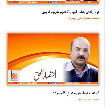
یومِ آزادی جشن نہیں، تجدیدِ عہدِ وفا ہے
محمد محسن خان راجپوت
استاد متروک اور منطق کا مسودہ
محمد انتصار الحق