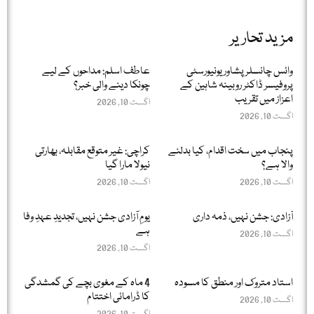
مزید تحاریر
وائس چانسلر پشاور یونیورسٹی
عاطف اسلم: مداحوں کے لیے
پروفیسر ڈاکٹر روبینہ شاہین کے
چونکا دینے والی خبر؟
اعزاز میں تقریب
اگست 10, 2026
اگست 10, 2026
پنجاب میں سخت اقدام، کیا بدلنے
کراچی: غیر متوقع مقابلہ، بھارتی
والا ہے؟
نیولا مارا گیا
اگست 10, 2026
اگست 10, 2026
آزادی: جشن نہیں، ذمہ داری
یومِ آزادی جشن نہیں، تجدیدِ عہدِ وفا
ہے
اگست 10, 2026
اگست 10, 2026
استاد متروک اور منطق کا مسودہ
4 ماہ کے مغوی بچے کی گمشدگی
کا ڈرامائی اختتام
اگست 10, 2026