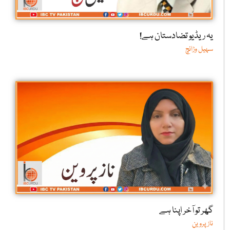
یہ ریڈیو تضادستان ہے!
سہیل وڑائچ
گھر تو آخر اپنا ہے
ناز پروین