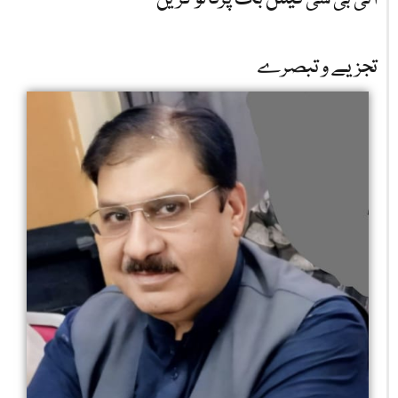
تجزیے و تبصرے