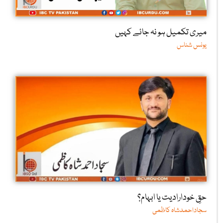
میری تکمیل ہو نہ جائے کہیں
یونس شناس
حقِ خودارادیت یا ابہام؟
سجاداحمدشاہ کاظمی