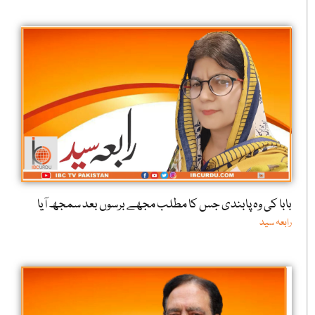
بابا کی وہ پابندی جس کا مطلب مجھے برسوں بعد سمجھ آیا
رابعہ سید