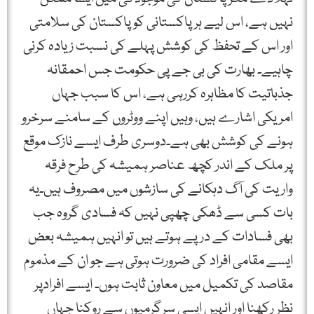
نہیں ہے، اس لیے ہر پاکستانی کو پاکستان کی سلامتی
اور اس کے تحفظ کی کوشش پہلے کی نسبت زیادہ کرنی
چاہیے۔ بھارت کی بی جے پی حکومت جس احمقانہ
جذباتیت کا مظاہرہ کررہی ہے، اس کا سبب جہاں
امریکی اشارے ہیں، وہیں اپنے ووٹروں کے سامنے سرخرو
ہونے کی کوشش بھی ہے۔دوسری طرف ایسے نازک موقع
پر ملک کے اندر کچھ عناصر ہمیشہ کی طرح فرقہ
واریت کی آگ دہکانے کی سازشوں میں مصروف ہیں۔یہ
بات کسی سے ڈھکی چھپی نہیں کہ فسادی گروہ جب
بھی فسادات کے درپے ہوتے ہیں تو انہیں ہمیشہ بعض
ایسے مقامی افراد کی ضرورت ہوتی ہے جو ان کے مذموم
مقاصد کی تکمیل میں معاون ثابت ہوں۔ ایسے افرادپر
نظر رکھنا اور انہیں ایسی سرگرمیوں سے روکنا جہاں