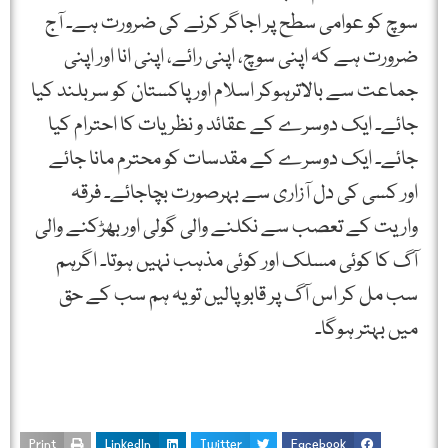
سوچ کو عوامی سطح پر اجاگر کرنے کی ضرورت ہے۔ آج
ضرورت ہے کہ اپنی سوچ، اپنی رائے، اپنی انا اور اپنی
جماعت سے بالاترہوکر اسلام اور پاکستان کو سربلند کیا
جائے۔ ایک دوسرے کے عقائد و نظریات کا احترام کیا
جائے۔ ایک دوسرے کے مقدسات کو محترم مانا جائے
اور کسی کی دل آزاری سے بہرصورت بچاجائے۔ فرقہ
واریت کے تعصب سے نکلنے والی گولی اور بھڑکنے والی
آگ کا کوئی مسلک اور کوئی مذہب نہیں ہوتا۔ اگرہم
سب مل کر اس آگ پر قابو پالیں تو یہ ہم سب کے حق
میں بہتر ہوگا۔
Print
LinkedIn
Twitter
Facebook