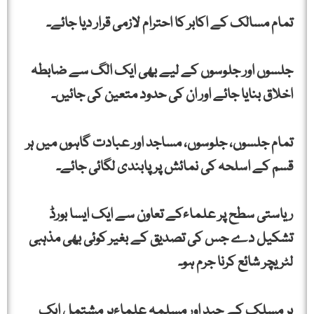
تمام مسالک کے اکابر کا احترام لازمی قرار دیا جائے۔
جلسوں اور جلوسوں کے لیے بھی ایک الگ سے ضابطہ
اخلاق بنایا جائے اور ان کی حدود متعین کی جائیں۔
تمام جلسوں، جلوسوں، مساجد اور عبادت گاہوں میں ہر
قسم کے اسلحہ کی نمائش پر پابندی لگائی جائے۔
ریاستی سطح پر علماءکے تعاون سے ایک ایسا بورڈ
تشکیل دے جس کی تصدیق کے بغیر کوئی بھی مذہبی
لٹریچر شائع کرنا جرم ہو۔
ہر مسلک کے جید اور مسلمہ علماءپر مشتمل ایک