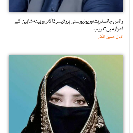
وائس چانسلر پشاور یونیورسٹی پروفیسر ڈاکٹر روبینہ شاہین کے
اعزاز میں تقریب
اقبال حسین افکار