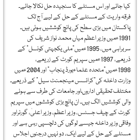
کیا جائے اور اس مسئلے کا سنجیدہ حل نکالا جائے۔
فرقہ واریت کے مسئلے کے حل کے لیے آج تک
پاکستان میں بڑی سطح کی پانچ کوششیں ہوئی ہیں۔
1991ءمیں وزیر اعظم میاں محمد نواز شریف کی
سربراہی میں، 1995ءمیں”ملی یکجہتی کونسل“ کے
ذریعے، 1997ءمیں سپریم کورٹ کے زریعے،
1998ءمیں”متحدہ علماءبورڈ پنجاب“ اور 2004ءمیں
وزارت داخلہ کی”کرائسس مینجمنٹ سیل“ کے ذریعے۔
مختلف تحقیقی اداروںاور جامعات کی طرف سے ہونے
والی کوششیں الگ ہیں۔ ان پانچ بڑی کوششوں میں سپریم
کورٹ کے چیف جسٹس، وزیر اعظم، وزیر اعلیٰ، گورنراور
وفاقی وزیر داخلہ جیسے لوگوں کی دلچسپی رہی ہے اور
مسئلے کے حل کے لیے ایک، دو نہیں درجنوں اجلاس