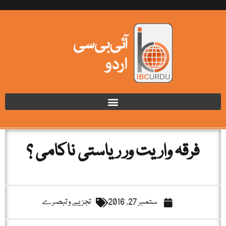
فرقہ واریت ور ریاستی ناکامی ؟
ستمبر 27, 2016
تجزیے و تبصرے