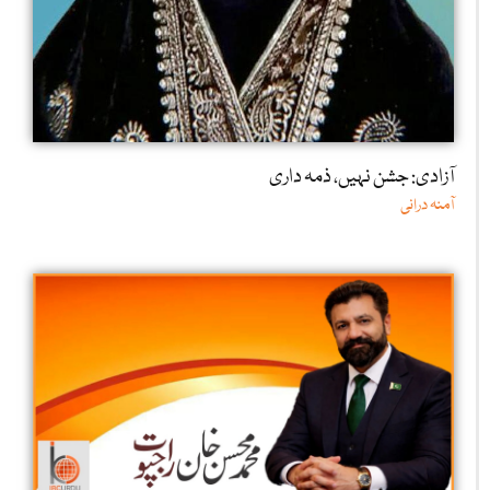
آزادی: جشن نہیں، ذمہ داری
آمنہ درانی