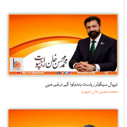
نیپال سیکولر ریاست ہندوتوا کے نرغے میں
محمد محسن خان راجپوت