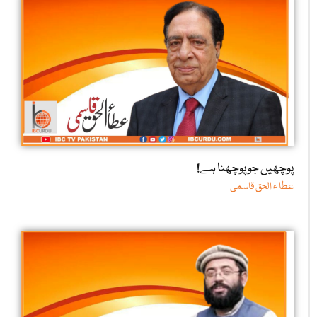
پوچھیں جو پوچھنا ہے!
عطا ء الحق قاسمی