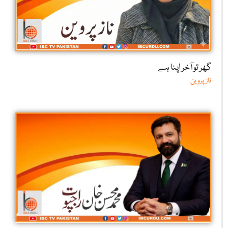
گھر تو آخر اپنا ہے
ناز پروین