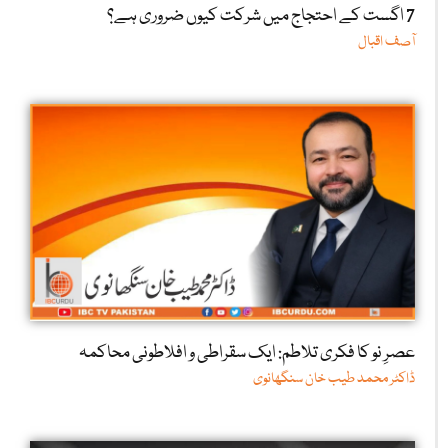
7 اگست کے احتجاج میں شرکت کیوں ضروری ہے؟
آصف اقبال
عصرِ نو کا فکری تلاطم: ایک سقراطی و افلاطونی محاکمہ
ڈاکٹر محمد طیب خان سنگھانوی