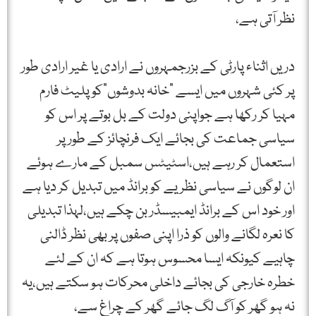
نظر آتی ہے،
دریں اثناء پارٹی کے بزرجمہروں نے ارادی یا غیر ارادی طور
پر کئی شہروں میں ایسے "خانہ بدوشوں”کو پلیٹ فارم
مہیا کر رکھا ہے جواپنی دولت کے بل بوتے پر اس کو
سیاسی جماعت کی بجائے ایک فرنچائز کے طور پر
استعمال کر رہے ہیں،اسٹیٹس سمبل کے مارے ہوئے
ان لوگوں نے سیاسی نظریے کو برانڈ میں تبدیل کر دیا ہے
اور خود اس کے برانڈ ایمبیسڈر بن چکے ہیں،لہذا تبدیلی
کا نعرہ لگانے والوں کو ذرا اپنی صفوں پر بھی نظر ڈالنی
چاہیے کیونکہ ایسا محسوس ہوتا ہے کہ ان کے لئے
خطرہ خارجی کی بجائے داخلی محرکات ہو سکتے ہیں،یہ
نہ ہو گھر کو آگ لگ جائے گھر کے چراغ سے،