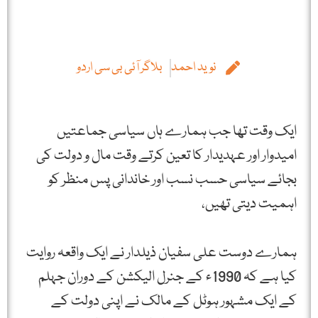
نوید احمد
بلاگر آئی بی سی اردو
ایک وقت تھا جب ہمارے ہاں سیاسی جماعتیں
امیدوار اور عہدیدار کا تعین کرتے وقت مال و دولت کی
بجائے سیاسی حسب نسب اور خاندانی پس منظر کو
اہمیت دیتی تھیں،
ہمارے دوست علی سفیان ذیلدار نے ایک واقعہ روایت
کیا ہے کہ 1990ء کے جنرل الیکشن کے دوران جہلم
کے ایک مشہور ہوٹل کے مالک نے اپنی دولت کے