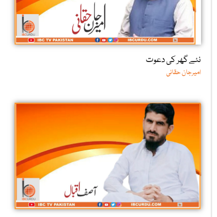
نئے گھر کی دعوت
امیرجان حقانی