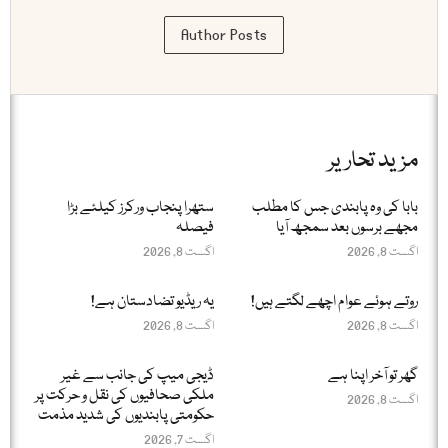
Author Posts
مزید تحاریر
بابا کی وہ پابندی جس کا مطلب
ستھرا پنجاب ورکرز کیلئے بڑا
مجھے برسوں بعد سمجھ آیا
فیصلہ
اگست 8, 2026
اگست 8, 2026
روتے ہوئے عوام اچھے لگتے ہیں!
یہ ریڈیو تضادستان ہے!
اگست 8, 2026
اگست 8, 2026
گھر تو آخر اپنا ہے
ڈیجی میپ کی جانب سے غیر
ملکی صحافیوں کی نقل و حرکت پر
اگست 8, 2026
حکومتی پابندیوں کی شدید مذمت
اگست 7, 2026