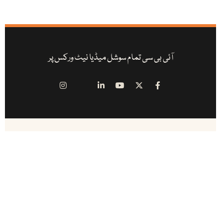
آئی بی سی تمام سوشل میڈیا نیٹ ورکس پر