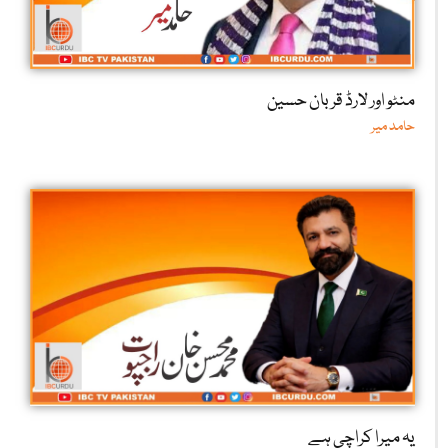
منٹو اور لارڈ قربان حسین
حامد میر
یہ میرا کراچی ہے