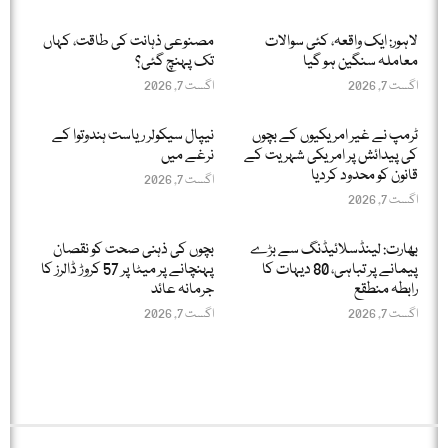
لاہور: ایک واقعہ، کئی سوالات
مصنوعی ذہانت کی طاقت، کہاں
معاملہ سنگین ہو گیا
تک پہنچ گئی؟
اگست 7, 2026
اگست 7, 2026
ٹرمپ نے غیر امریکیوں کے بچوں
نیپال سیکولر ریاست ہندوتوا کے
کی پیدائش پر امریکی شہریت کے
نرغے میں
قانون کو محدود کردیا
اگست 7, 2026
اگست 7, 2026
بھارت: لینڈسلائیڈنگ سے بڑے
بچوں کی ذہنی صحت کو نقصان
پیمانے پر تباہی، 80 دیہات کا
پہنچانے پر میٹا پر 57 کروڑ ڈالرز کا
رابطہ منطقع
جرمانہ عائد
اگست 7, 2026
اگست 7, 2026