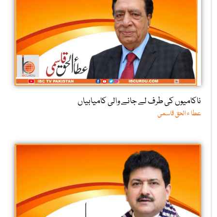
ناکامیوں کی طرف لے جانے والی کامیابیاں
عطا ء الحق قاسمی