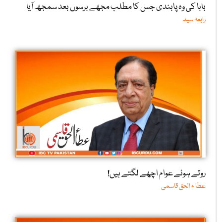
بابا کی وہ پابندی جس کا مطلب مجھے برسوں بعد سمجھ آیا
رابعہ سید
روتے ہوئے عوام اچھے لگتے ہیں!
عطا ء الحق قاسمی