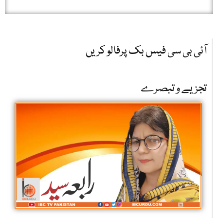
آئی بی سی فیس بک پرفالو کریں
تجزیے و تبصرے