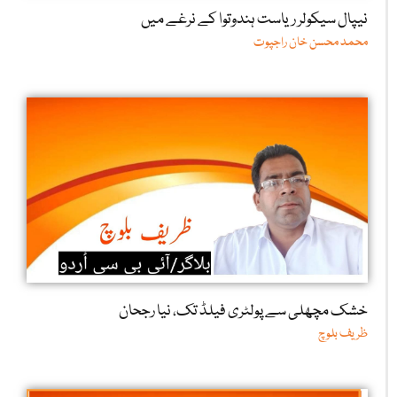
نیپال سیکولر ریاست ہندوتوا کے نرغے میں
محمد محسن خان راجپوت
خشک مچھلی سے پولٹری فیلڈ تک، نیا رجحان
ظریف بلوچ