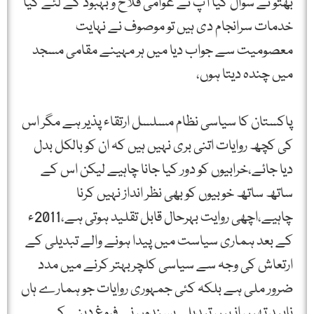
بھتو نے سوال کیا آپ نے عوامی فلاح و بہبود کے لئے کیا
خدمات سرانجام دی ہیں تو موصوف نے نہایت
معصومیت سے جواب دیا میں ہر مہینے مقامی مسجد
میں چندہ دیتا ہوں،
پاکستان کا سیاسی نظام مسلسل ارتقاء پذیر ہے مگر اس
کی کچھ روایات اتنی بری نہیں ہیں کہ ان کو بالکل بدل
دیا جائے،خرابیوں کو دور کیا جانا چاہیے لیکن اس کے
ساتھ ساتھ خوبیوں کو بھی نظر انداز نہیں کرنا
چاہیے،اچھی روایت بہرحال قابل تقلید ہوتی ہے،2011ء
کے بعد ہماری سیاست میں پیدا ہونے والے تبدیلی کے
ارتعاش کی وجہ سے سیاسی کلچربہتر کرنے میں مدد
ضرور ملی ہے بلکہ کئی جمہوری روایات جو ہمارے ہاں
ناپید تھیں انہیں تبدیلی پسندوں نے فروغ دینے کی