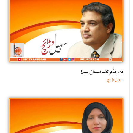
یہ ریڈیو تضادستان ہے!
سہیل وڑائچ