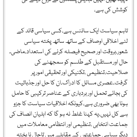
کوشش کی ہے،
تاہم سیاست ایک سائنس ہے،کسی سیاسی قائد کے
لئے اخلاقی اوصاف کے ساتھ ساتھ پختہ سیاسی
شعور،بروقت اور صحیح فیصلہ کرنے کی استعداد،ماضی۔
حال اور مستقبل کے طلسم کو سمجھنے کی
صلاحیت،تنظیمی ،تکنیکی اور تحقیقی امور پر
گرفت،عصری مسائل کا ادراک،ان کا حل اور جذباتیت
کی بجائے تحمل اور بردباری کے عناصر ترکیبی کا حامل
ہونا بھی ضروری ہے،کیونکہ اخلاقیات سیاست کا جزو
ہے کل نہیں،یہ کہنا غلط نہ ہو گا کہ اہلیان انصاف کی
جماعت انتخابی ،تنظیمی اور انتظامی معاملات میں
دیگر سیاسی جماعتوں کے مقابلے میں تاحال نا پختہ