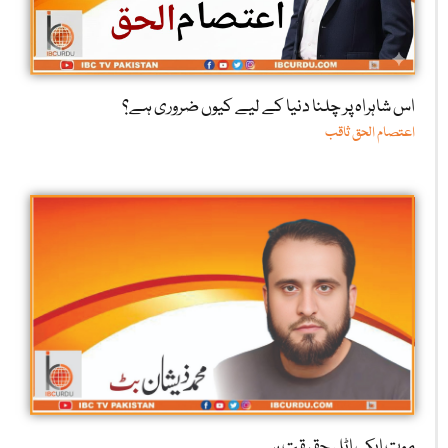
اس شاہراہ پر چلنا دنیا کے لیے کیوں ضروری ہے؟
اعتصام الحق ثاقب
موت ایک اٹل حقیقت ہے