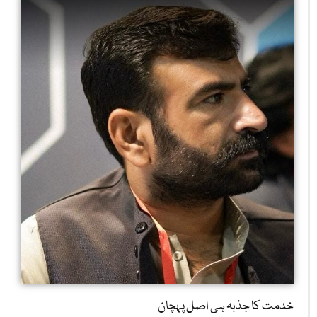
خدمت کا جذبہ ہی اصل پہچان