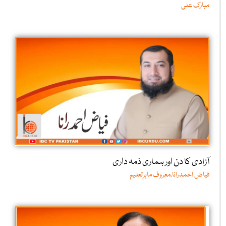
مبارک علی
آزادی کا دن اور ہماری ذمہ داری
فیاض احمدرانا،معروف ماہرتعلیم