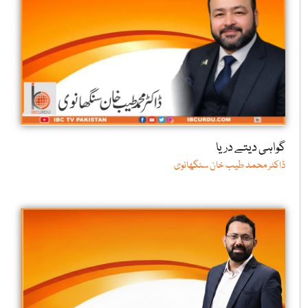
گواہی دیتے دریا
ڈاکٹر محمد طیب خان سنگھانوی