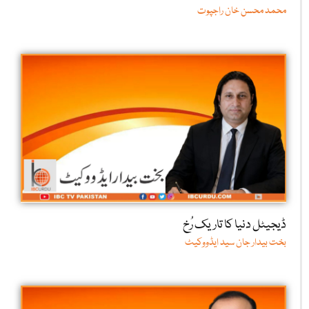
محمد محسن خان راجپوت
ڈیجیٹل دنیا کا تاریک رُخ
بخت بیدار جان سید ایڈووکیٹ