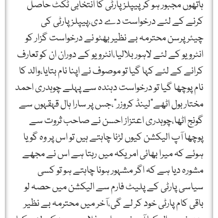
ہاتھوں مجبور ہو کر پیپلز پارٹی کا انتخابی ٹکٹ حاصل
کرنے کے لئے درخواست دے دی،پیپلز پارٹی کی
چیئرپرسن محترمہ بے نظیر بھٹو نے درخواست گزار کو
انٹرویو کے لئے لاہور بلالیا،انٹرویو کے دوران ان کو تعارف
کرانے کے لئے کہا گیا تو موصوف نے اپنا نام بتایا،والد کا
نام پوچھا گیا تو درخواست دہندہ سے پہلے چوہدری احمد
مختار بول اٹھے”لینڈ کروزر”،جس پر سارا ہال قہقہوں سے
گونج اٹھا،چوہدری اعتزاز احسن نے صاحب ثروت سے
پوچھا آپ الیکشن کیوں لڑنا چاہتے ہیں تو اس پر وہ گویا
ہوئے کہ میرا بھائی امریکہ میں رہتا ہے اس نے مجھے
مشورہ دیا ہے کہ اگر مشہور ہونا چاہتے ہو تو کسی
سیاسی پارٹی کے پلیٹ فارم سے الیکشن میں حصہ لو
باقی کام پارٹی خود کر لے گی،آخر میں محترمہ بے نظیر