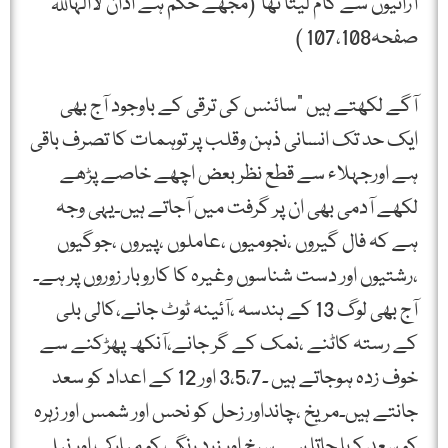
آرائیوں سے کام لیتا تھا”(مجھے حکم ہے اذان لاالہاللہ
صفحہ107،108 )
آگے لکھتے ہیں "سائنس کی ترقی کے باوجود آج بھی
ایک حد تک انسانی ذہن وقلب پر توہمات کا تصرف باقی
ہے اورجہلاء سے قطع نظر بعض اچھے خاصے پڑھے
لکھے آدمی بھی ان پر گرفت میں آجاتے ہیں۔یہی وجہ
ہے کہ فال گیروں ،نجومیوں ،عاملوں ،پیروں ،جوگیوں
،رشتیوں اور دست شناسوں وغیرہ کا کاروبار زوروں پر ہے۔
آج بھی لوگ 13 کے ہندسہ ،آئینہ ٹوٹ جانے،کالی بلی
کے رستہ کاٹنے ،نمک کے گر جانے،آنکھ پھڑکنے سے
خوف زدہ ہوجاتے ہیں ۔3،5،7 اور 12 کے اعداد کو سعد
جانتے ہیں۔مریخ ،چانداور زحل کو نحس اور شمس اور زہرہ
کو سعد کہا جاتا ہے۔سرخ اور زرد رنگ کو مبارک اور نیلے