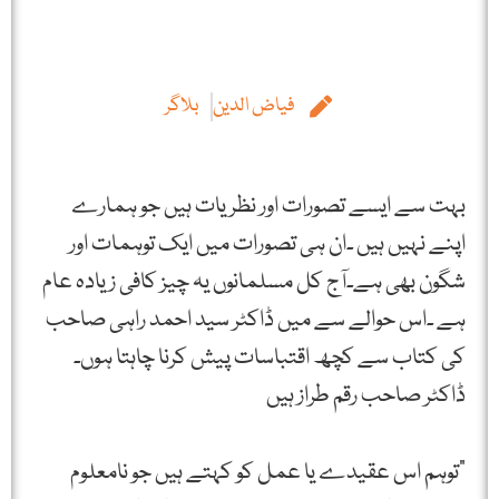
فیاض الدین
بلاگر
بہت سے ایسے تصورات اور نظریات ہیں جو ہمارے
اپنے نہیں ہیں ۔ان ہی تصورات میں ایک توہمات اور
شگون بھی ہے۔آج کل مسلمانوں یہ چیز کافی زیادہ عام
ہے ۔اس حوالے سے میں ڈاکٹر سید احمد راہی صاحب
کی کتاب سے کچھ اقتباسات پیش کرنا چاہتا ہوں۔
ڈاکٹر صاحب رقم طراز ہیں
"توہم اس عقیدے یا عمل کو کہتے ہیں جو نامعلوم