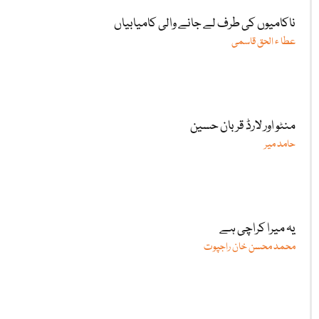
ناکامیوں کی طرف لے جانے والی کامیابیاں
عطا ء الحق قاسمی
منٹو اور لارڈ قربان حسین
حامد میر
یہ میرا کراچی ہے
محمد محسن خان راجپوت