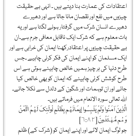
اعتقادات کی عمارت بنا دیتے ہیں ۔ انہی بے حقیقت
چیزوں میں نفع اور نقصان مانا جاتا ہے اور دھیرے
دھیرے انسان شرک میں گرفتار ہونے لگتا ہے اور یہ
بات معلوم ہے کہ شرک ایک ناقابل معافی جرم ہے۔ان
بے حقیقت چیزوں پر اعتقادرکھنا ایمان کی خرابی ہے اور
ایک مسلمان کو اپنے ایمان کی فکر کرنی چاہیے ۔جس
طرح دنیا کی ہر چیز ہمیں خالص چاہیئے ہوتی ہے اس
طرح کوشش کرنی چاہیئے کہ ایمان کو بھی خالص کیا
جائے اور ان توہمات اور شگون کے دلدل سے نکلا جائے۔
اللہ تعالی سورہ الانعام میں فرماتے ہیں۔
الَّذِينَ آمَنُوا وَلَمْ يَلْبِسُوا إِيمَانَهُم بِظُلْمٍ أُولَٰئِكَ لَهُمُ الْأَمْنُ
وَهُم مُّهْتَدُونَ [٦:٨٢]
جو لوگ ایمان لائے اور اپنے ایمان کو (شرک کے) ظلم