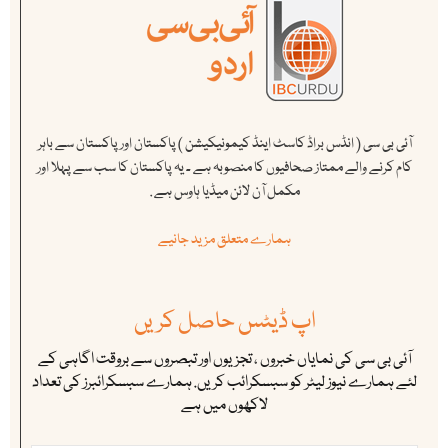
آئی بی سی ( انڈس براڈ کاسٹ اینڈ کیمونیکیشن ) پاکستان اور پاکستان سے باہر
کام کرنے والے ممتاز صحافیوں کا منصوبہ ہے ۔ یہ پاکستان کا سب سے پہلا اور
مکمل آن لائن میڈیا ہاوس ہے .
ہمارے متعلق مزید جانیے
اپ ڈیٹس حاصل کریں
آئی بی سی کی نمایاں خبروں ، تجزیوں اور تبصروں سے بروقت اگاہی کے
لئے ہمارے نیوز لیٹر کو سبسکرائب کریں. ہمارے سبسکرائبرز کی تعداد
لاکھوں میں ہے