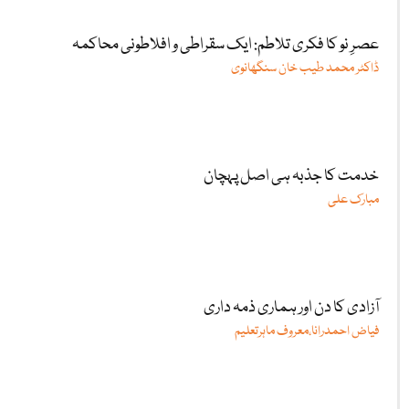
عصرِ نو کا فکری تلاطم: ایک سقراطی و افلاطونی محاکمہ
ڈاکٹر محمد طیب خان سنگھانوی
خدمت کا جذبہ ہی اصل پہچان
مبارک علی
آزادی کا دن اور ہماری ذمہ داری
فیاض احمدرانا،معروف ماہرتعلیم