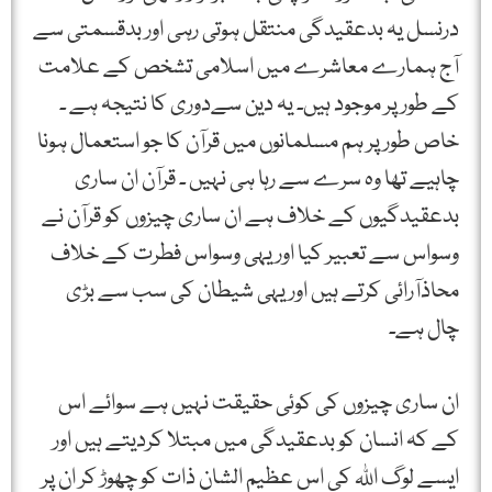
درنسل یہ بدعقیدگی منتقل ہوتی رہی اور بدقسمتی سے
آج ہمارے معاشرے میں اسلامی تشخص کے علامت
کے طور پر موجود ہیں۔ یہ دین سےدوری کا نتیجہ ہے ۔
خاص طور پر ہم مسلمانوں میں قرآن کا جو استعمال ہونا
چاہیے تھا وہ سرے سے رہا ہی نہیں ۔ قرآن ان ساری
بدعقیدگیوں کے خلاف ہے ان ساری چیزوں کو قرآن نے
وسواس سے تعبیر کیا اوریہی وسواس فطرت کے خلاف
محاذآرائی کرتے ہیں اوریہی شیطان کی سب سے بڑی
چال ہے۔
ان ساری چیزوں کی کوئی حقیقت نہیں ہے سوائے اس
کے کہ انسان کو بدعقیدگی میں مبتلا کردیتے ہیں اور
ایسے لوگ اللہ کی اس عظیم الشان ذات کو چھوڑ کر ان پر