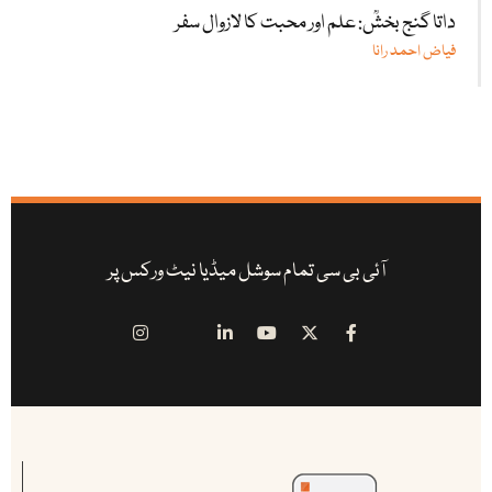
داتا گنج بخشؒ: علم اور محبت کا لازوال سفر
فیاض احمد رانا
آئی بی سی تمام سوشل میڈیا نیٹ ورکس پر