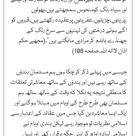
اور سیاہ رنگ کومنحوس سمجھتے ہیں۔بھوتوں
،پریتوں،چڑیلوں،عفریتوں پرعقیدہ رکھتے ہیں۔قبروں کو
اگے ہوئے درختوں کی ٹہنیوں سے سرخ رنگ کے
جھنڈے باندھ کر مرادیں مانگتے ہیں”۔(مجھے حکم
اذان لاالہ اللہ۔صفحہ 108)
جیسے میں پہلے ذکر کر چکا ہوں ہم مسلمان ہندؤں
کے ساتھ رہے ہیں اور ہندؤں کے ساتھ معاشرتی تعلقات
کا منطقی نتیجہ یہ نکلا کہ وقت کے ساتھ ساتھ ہم
مسلمان بھی طرح طرح کے اوہام میں مبتلا ہوگئے اور
ایک ایسا معاشرہ بن گیا جس میں عقائد کے اعتبار سے
اسلامی نظریات تو موجود رہے لیکن ہندی اوہام نے
اسلامی لبادہ اوڑھ کر اپنی جگہ برقرار رکھی اور نسل