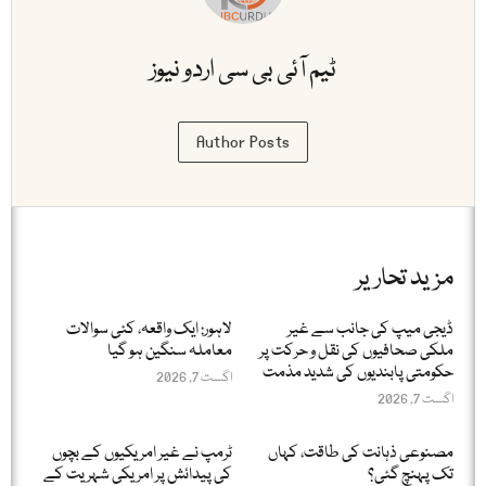
ٹیم آئی بی سی اردو نیوز
Author Posts
مزید تحاریر
ڈیجی میپ کی جانب سے غیر
لاہور: ایک واقعہ، کئی سوالات
ملکی صحافیوں کی نقل و حرکت پر
معاملہ سنگین ہو گیا
حکومتی پابندیوں کی شدید مذمت
اگست 7, 2026
اگست 7, 2026
مصنوعی ذہانت کی طاقت، کہاں
ٹرمپ نے غیر امریکیوں کے بچوں
تک پہنچ گئی؟
کی پیدائش پر امریکی شہریت کے