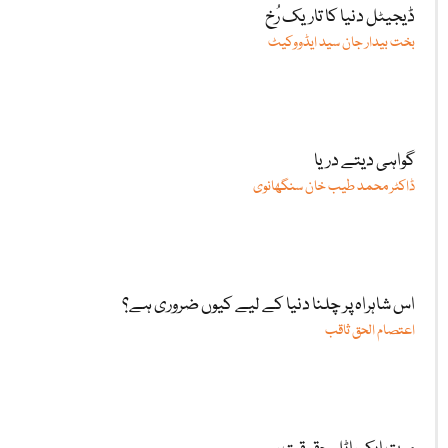
ڈیجیٹل دنیا کا تاریک رُخ
بخت بیدار جان سید ایڈووکیٹ
گواہی دیتے دریا
ڈاکٹر محمد طیب خان سنگھانوی
اس شاہراہ پر چلنا دنیا کے لیے کیوں ضروری ہے؟
اعتصام الحق ثاقب