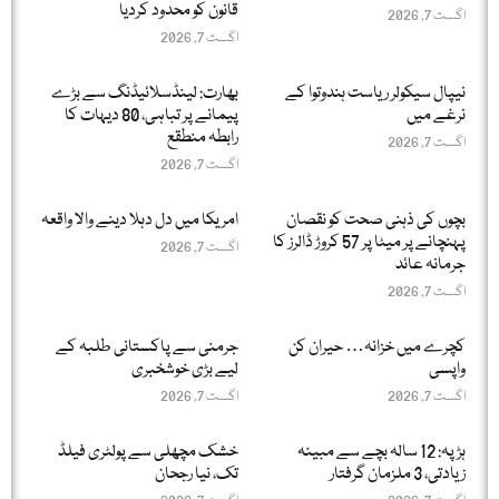
قانون کو محدود کردیا
اگست 7, 2026
اگست 7, 2026
نیپال سیکولر ریاست ہندوتوا کے
بھارت: لینڈسلائیڈنگ سے بڑے
نرغے میں
پیمانے پر تباہی، 80 دیہات کا
رابطہ منطقع
اگست 7, 2026
اگست 7, 2026
بچوں کی ذہنی صحت کو نقصان
امریکا میں دل دہلا دینے والا واقعہ
پہنچانے پر میٹا پر 57 کروڑ ڈالرز کا
اگست 7, 2026
جرمانہ عائد
اگست 7, 2026
کچرے میں خزانہ… حیران کن
جرمنی سے پاکستانی طلبہ کے
واپسی
لیے بڑی خوشخبری
اگست 7, 2026
اگست 7, 2026
ہڑپہ: 12 سالہ بچے سے مبینہ
خشک مچھلی سے پولٹری فیلڈ
زیادتی، 3 ملزمان گرفتار
تک، نیا رجحان