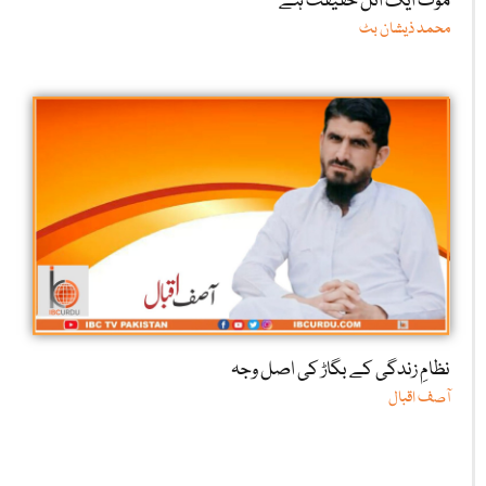
موت ایک اٹل حقیقت ہے
محمد ذیشان بٹ
نظامِ زندگی کے بگاڑ کی اصل وجہ
آصف اقبال