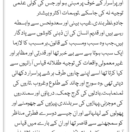
اورپراسرار کے خوف پر مبنی ہو اور جس کی کوئی علمی
توجیہ نہ کی جاسکے ،توہمات اکثر وبیشتر
جادو،نظربندی،غیب بینی اور سعدونحس سے وابسطہ
رہے ہیں اور قدیم انسان کی ان ذہنی کاوشوں سے یادگار
ہیں۔جب وہ سبب ومسبب کے قانون۔ہر مسبب کا لازما
ایک سبب ہوتا ہے سے بے خبر تھا اور قدرتی اور مظاہر اور
غیر معمولی واقعات کی توجیہ طفلانہ قیاس آرائیوں سے
کیا کرتا تھا اسے اپنے چاروں طرف ہر شے پراسرار دکھائی
دیتی تھی ،وہ سورج اور چاند کے طلوع وغروب ،تاروں کی
ٹمٹماہت،بادلوں کی گرج چمک، دریاؤں اور سمندروں
کی موجزنی،پہاڑوں کی سربلندی،پیڑوں کے جھومنے اور
پھولوں کے لہلہانے اور ان جیسے دوسرے فطرتی مناظر
کو سمجھنے سے قاصر تھا اور ان کے بارے میں قیاس