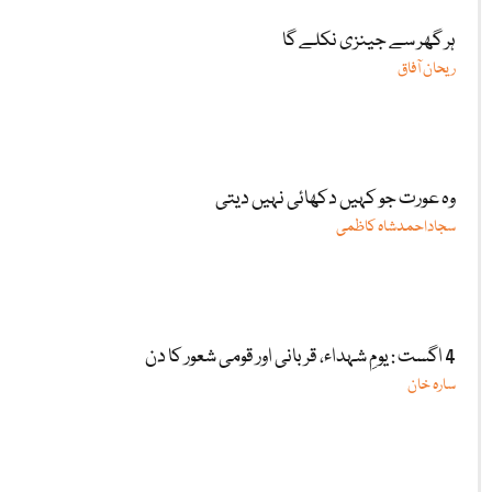
ہر گھر سے جینزی نکلے گا
ریحان آفاق
وہ عورت جو کہیں دکھائی نہیں دیتی
سجاداحمدشاہ کاظمی
4 اگست : یومِ شہداء، قربانی اور قومی شعور کا دن
سارہ خان