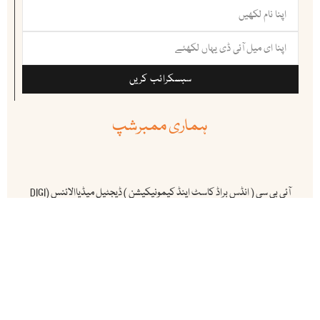
سبسکرائب کریں
ہماری ممبرشپ
آئی بی سی ( انڈس براڈ کاسٹ اینڈ کیمونیکیشن ) ڈیجٹیل میڈیاالائنس (DIGI
MAP) کا باقاعدہ رکن ہے ۔
Copyright2026. Indus Broadcasting Pakistan. All Rights
Reserved. Developed, Powered and Managed by xirz.co