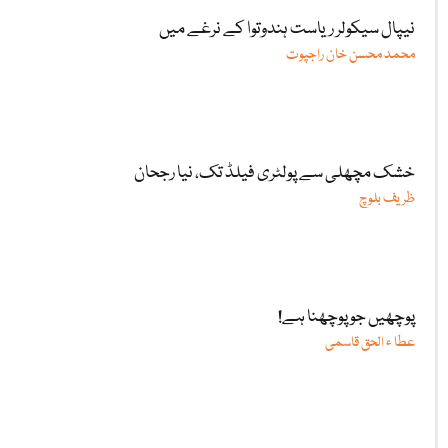
نیپال سیکولر ریاست ہندوتوا کے نرغے میں
محمد محسن خان راجپوت
خشک مچھلی سے پولٹری فیلڈ تک، نیا رجحان
ظریف بلوچ
پوچھیں جو پوچھنا ہے!
عطا ء الحق قاسمی