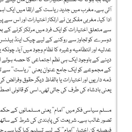
آتی ہے۔ مغرب میں جدید ریاست کے ارتقا میں ایک اہم
ادا کیا۔ مغربی مفکرین نے ارتکاز اختیارات اور اس سے پی
سے متعلق اختیارات کو ایک فرد میں مرتکز کرنے کے بج
دوسرے کو تجاوز سے روکنے کے لیے چیک اینڈ بیلنس کا 
عدلیہ اور انتظامیہ وغیرہ کا نظام وجود میں آیا۔ چونکہ 
دینے کے باوجود ایک ہی نظم اجتماعی کا حصہ ہوتے ا
کے مجموعے کو ایک جامع عنوان یعنی ’’ریاست’’ سے تعب
ذمہ داریوں اور اختیارات یا بالفاظ دیگر حقوق وفرا
یعنی بادشاہ کی طرف کی جاتی تھی۔ اسی کو قانونی اصط
مسلم سیاسی فکر میں ’’امام’’ یعنی مسلمانوں کے حکم
تصور غالب ہے۔ شریعت کی پابندی کی شرط کے ساتھ 
فیصلہ کن اختیار ’’امام’’ کے لیے تسلیم کیا گیا ہے۔ چن