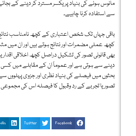
مانوس ہونے کی بنیاد پر یکسر مسترد کر دینے کے بجائے ان
سے استفادہ کرنا چاہیے۔
باقی جہاں تک شخص اعتباری کے کچھ نامناسب نتائج یا ق
کچھ عملی مضمرات اور نتائج ہوتے ہیں اور ان میں مثب
بھی قانونی تصور کی تشکیل دراصل کچھ اخلاقی اقدار ی
دینے سے ہوتی ہے اور عموماً ان کے مقابلے میں کسی 
بحثوں میں فیصلے کی بنیاد نظری اور جزوی پہلووں سے 
تصور یا تجربے کے رد وقبول کا فیصلہ اس کی مجموعی افا
edIn
Twitter
Facebook