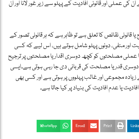
 کی عملی اور قانونی افادیت کے پہلو سے زیر غور لانا اور ان
انونی نقائص کا تعلق ہے تو ظاہر ہے کہ ہر قانونی تصور کے
ت اور منفی، دونوں پہلو شامل ہوتے ہیں، اس لیے کہ کسی
ا عملی مصلحتوں کو کچھ دوسری اقدار یا مصلحتوں پر ترجیح
دوسری قدر یا مصلحت کی قربانی دی جا رہی ہوتی ہے۔ایسی
زیادہ مجموعی اور غالب پہلووں پر ہوتی ہے اور کسی بھی
دیت یا عدم افادیت کی بنیاد پر کیا جاتا ہے۔
WhatsApp
Email
Print
Link