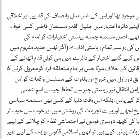
وجود تھا اور اس کے اندر عدل وانصاف کی قدریں اور اخلاقی
پنے دائرہ اختیار میں جلیل القدر مسلمان قاضی کسی خوف
ھے۔ اصل مسئلہ جملہ ریاستی اختیارات کو امام کی
کی رو سے تمام ریاستی ادارے (اگر انھیں جدید مفہوم میں
ض کیے گئے اختیار کے دائرے میں ہی کوئی قدم اٹھانے کے
قانون کے خلاف ہوتا جس پر امام متعلقہ فرد کو معزول کرنے کا
 دور اول میں خروج اور بغاوت کے مسلسل واقعات کو اس
امن انتقال نیز ریاستی جبر سے تحفظ جیسے اہم عملی
ر کے پاس، بلکہ اس وقت دنیا کے کسی بھی مسلمہ سیاسی
تاریخ اچھے اور برے تجربات کی روشنی میں اور خوب سے خوب تر
ا کی کچھ دوسری قوموں نے اجتماعی نظام کو چلانے کے لیے
ت پیش کیے ہیں تو انھیں اسلامی قانونی روایت کے لیے غیر