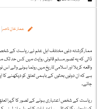
عمار خان ناصر
ممارگزشتہ دنوں مختلف اہل علم نے ریاست کے شخص ا
ڈالی کہ یہ تصور مسلم قانونی روایت میں کس حد تک مل
واقعہ کربلا اور اسلامی تاریخ میں رونما ہونے والے اس
ہے کہ ان دونوں بحثوں کے باہمی تعلق کو دیکھنے کا ا
جائے۔
ریاست کے شخص اعتباری ہونے کے تصور کا گہرا تعلق
کہنا بجا ہوگا کہ تقسیم اختیارات کا اصول مان لین