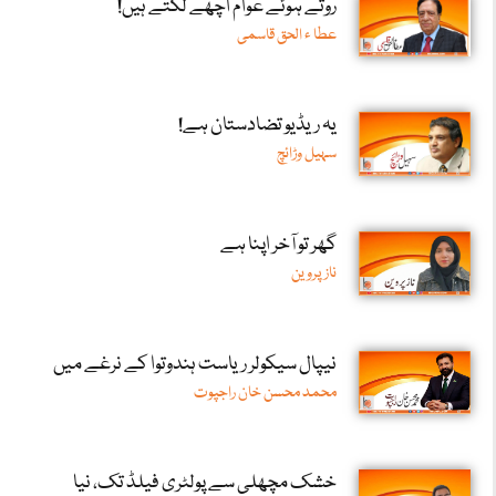
روتے ہوئے عوام اچھے لگتے ہیں!
عطا ء الحق قاسمی
یہ ریڈیو تضادستان ہے!
سہیل وڑائچ
گھر تو آخر اپنا ہے
ناز پروین
نیپال سیکولر ریاست ہندوتوا کے نرغے میں
محمد محسن خان راجپوت
خشک مچھلی سے پولٹری فیلڈ تک، نیا