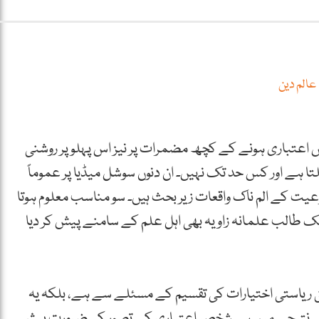
عالم دین
عتباری ہونے کے کچھ مضمرات پر نیز اس پہلو پر روشنی
تا ہے اور کس حد تک نہیں۔ ان دنوں سوشل میڈیا پر عموماً
 نوعیت کے الم ناک واقعات زیر بحث ہیں۔ سو مناسب معلوم ہوتا
یک طالب علمانہ زاویہ بھی اہل علم کے سامنے پیش کر دیا
 ریاستی اختیارات کی تقسیم کے مسئلے سے ہے، بلکہ یہ
ے کے نتیجے میں ہی شخص اعتباری کے تصور کی ضرورت پیش