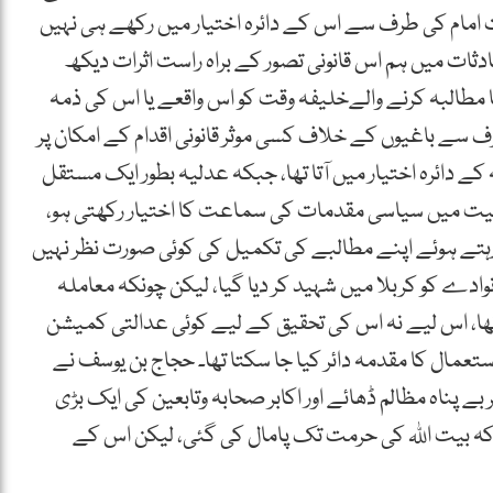
 امام کی طرف سے اس کے دائرہ اختیار میں رکھے ہی نہیں
حادثات میں ہم اس قانونی تصور کے براہ راست اثرات دیکھ
 مطالبہ کرنے والےخلیفہ وقت کو اس واقعے یا اس کی ذمہ
ف سے باغیوں کے خلاف کسی موثر قانونی اقدام کے امکان پر
کے دائرہ اختیار میں آتا تھا، جبکہ عدلیہ بطور ایک مستقل
یثیت میں سیاسی مقدمات کی سماعت کا اختیار رکھتی ہو،
 رہتے ہوئے اپنے مطالبے کی تکمیل کی کوئی صورت نظر نہیں
وادے کو کربلا میں شہید کر دیا گیا، لیکن چونکہ معاملہ
ھا، اس لیے نہ اس کی تحقیق کے لیے کوئی عدالتی کمیشن
استعمال کا مقدمہ دائر کیا جا سکتا تھا۔ حجاج بن یوسف نے
 پناہ مظالم ڈھائے اور اکابر صحابہ وتابعین کی ایک بڑی
ہ بیت اللہ کی حرمت تک پامال کی گئی، لیکن اس کے