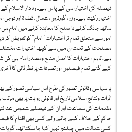
فیصلہ کن اختیار اسی کے پاس ہے۔ وہ دار الاسلام کے 
اختیار رکھتا ہے۔ وزرا، گورنروں، عمال، قضاۃ اور فوجی
ساتھ جنگ کرنے یا صلح کا معاہدہ کرنے میں امام ہی ف
امور سے متعلق تمام تر اختیارات ’’امام’’ کو تفویض کر د
مصلحت کے تحت ان میں سے کچھ اختیارات مختلف سطحو
ہے، تاہم اختیارات کا اصل منبع ومصدر امام ہی کی 
کیے گئے تمام فیصلوں اور تصرفات پر نظر ثانی کا آخری 
ہر سیاسی وقانونی تصور کی طرح اس سیاسی تصور کے بھی
اثرات ونتائج اسلامی تاریخ اور قانونی روایت پر بھی م
مقدمات کی سماعت اور ان کے فیصلے عمومی عدالتی سس
حاکم کے خلاف کیے جانے والے کسی بھی اقدام کا فیصلہ 
کسی عدالت میں چیلنج نہیں کیا جا سکتا تھا۔ گویا ع