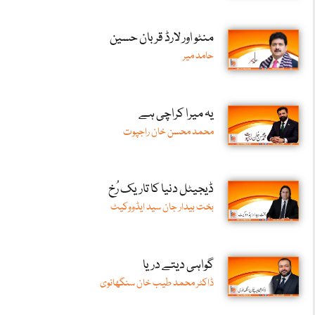
منٹو اور لارڈ قربان حسین
حامد میر
یہ میرا کراچی ہے
محمد محسن خان راجپوت
ڈیجیٹل دنیا کا تاریک رُخ
بخت بیدار جان سید ایڈووکیٹ
گواہی دیتے دریا
ڈاکٹر محمد طیب خان سنگھانوی