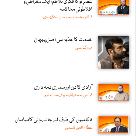
عصرِ نو کا فکری تلاطم: ایک سقراطی و
افلاطونی محاکمہ
ڈاکٹر محمد طیب خان سنگھانوی
خدمت کا جذبہ ہی اصل پہچان
مبارک علی
آزادی کا دن اور ہماری ذمہ داری
فیاض احمدرانا،معروف ماہرتعلیم
ناکامیوں کی طرف لے جانے والی کامیابیاں
عطا ء الحق قاسمی