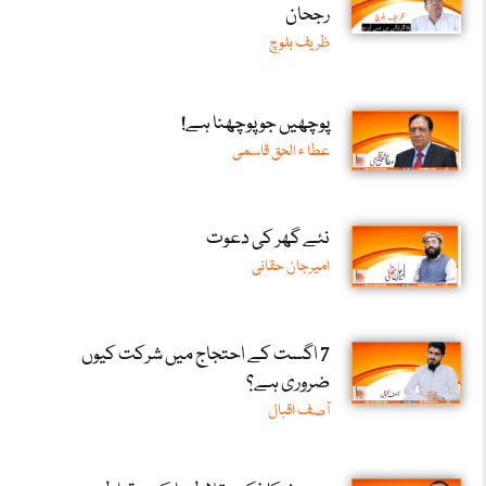
رجحان
ظریف بلوچ
پوچھیں جو پوچھنا ہے!
عطا ء الحق قاسمی
نئے گھر کی دعوت
امیرجان حقانی
7 اگست کے احتجاج میں شرکت کیوں
ضروری ہے؟
آصف اقبال