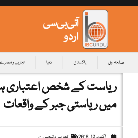
صفحہ اول
پاکستان
دنیا
تجزیے و تبصرے
ریاست کے شخص اعتباری ہون
میں ریاستی جبر کے واقعات
اکتوبر 10, 2016
تجزیے و تبصرے