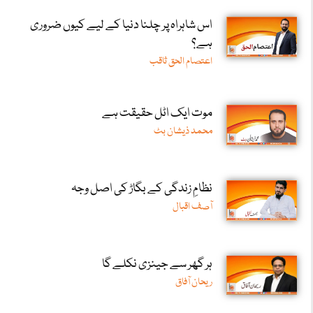
اس شاہراہ پر چلنا دنیا کے لیے کیوں ضروری
ہے؟
اعتصام الحق ثاقب
موت ایک اٹل حقیقت ہے
محمد ذیشان بٹ
نظامِ زندگی کے بگاڑ کی اصل وجہ
آصف اقبال
ہر گھر سے جینزی نکلے گا
ریحان آفاق