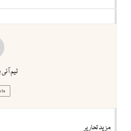
ٹیم آئی 
sts
مزید تحاریر