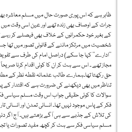
ظاہر ہے کہ اس پوری صورت حال میں مسلم معاشرہ بھی م
جرات کے اوصاف بھی زندہ تھے اور عین اسی وقت میں ا
کے بغیر خود حکمرانوں کے خلاف بھی فیصلے کر رہے ت
شخصیت میں مرتکز ماننے کے قانونی تصور میں تھا جس 
’’ادارے’’ کہا جا سکے) دراصل امام کی طرف سے تفوی
مجاز تھے ۔ اس سے ہٹ کر ان کا کوئی اقدام کرنا صریحاً 
حق رکھتا تھا۔ہمارے طالب علمانہ نقطہ نظر کے مطابق
تناظر میں بھی دیکھنے کی ضرورت ہے کہ اقتدار کے پر
سوالات کا کوئی حقیقی جواب اس وقت مسلم سیاسی فک
فکر کے پاس موجود نہیں تھا۔ انسانی تمدن اور انسانی 
کی تلاش کے جذبے سے ہی آگے بڑھتے ہیں۔ آج اگر دنی
مسلم سیاسی فکر سے ہٹ کر کچھ مفید تصورات یا تجربا