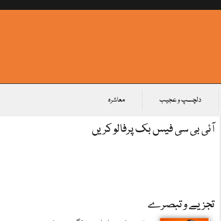
دلچسپ و عجیب
معاشرہ
آئی بی سی فیس بک پرفالو کریں
تجزیے و تبصرے