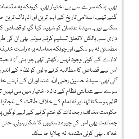
تھی، بلکہ سرے سے بے اختیار تھی، کیونکہ یہ مقدمات
گئے تھے۔ اسلامی تاریخ کے اہم ترین اور الم ناک ترین 
سکتے ہیں۔ سیدنا عثمان کو شہید کیا گیا تو قصاص کا
داری سے بالکل لاتعلق تسلیم کرتے ہوئے بھی ان کی طر
مطمئن نہ ہو سکے، اور چونکہ معاملہ براہ راست خلیفہ 
ادارے کے کوئی وجود نہیں رکھتی تھی جو اپنی آزاد ح
اس لیے قصاص کا مطالبہ کرنے والوں کو نظام کے اندر
آتی تھی۔ سیدنا حسین رضی اللہ عنہ اور ان کے نہتے خان
سرے سے عدالتی نظام کے دائرہ اختیار میں ہی نہیں ت
قائم ہو سکتا تھا اور نہ امام کے خلاف طاقت کے ناجائز 
حکومت مخالف رجحانات کو ختم کرنے کے لیے لوگوں پر بے
جماعت بھی اس کی چیرہ دستیوں کا شکار ہوئی، حتی ک
خلاف بھی کوئی مقدمہ نہ چلایا جا سکا۔