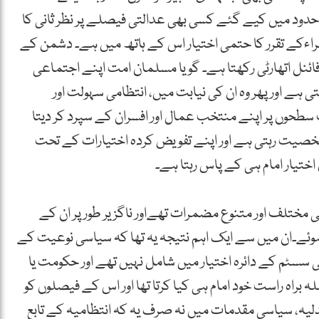
حدود میں کیے گئے کسی بھی عدالتی فیصلے پر نظر ثانی کا
 امراءکے تقرر کا حتمی اختیار اس کے ہاتھ میں ہے۔ دشمن کے
ائنل اتھارٹی رکھتا ہے۔ گویا مسلمان امت اپنے اجتماعی
یتی ہے اور پھر وہ ان کی نیابت میں، انتظامی سہولت اور
ں پر اپنے منتخب عمال اور افسران کے سپرد کر دیتا
شخصیت رہتی ہے اور اپنے تفویض کردہ اختیارات کے تحت
اختیار امام ہی کے پاس رہتا ہے۔
 مختلف اور متنوع مضمرات تھےاور ناگزیر طور پر ان کے
رتب ہوئے۔ان میں سے ایک اہم نتیجہ یہ تھا کہ سیاسی نوعیت کے
ٹم کے دائرہ اختیار میں شامل نہیں تھے اور حکومت یا
براہ راست خود امام ہی کیا کرتا تھا اور اس کے فیصلوں کو
دلیہ، سیاسی مقدمات میں نہ صرف یہ کہ انتظامیہ کے تابع