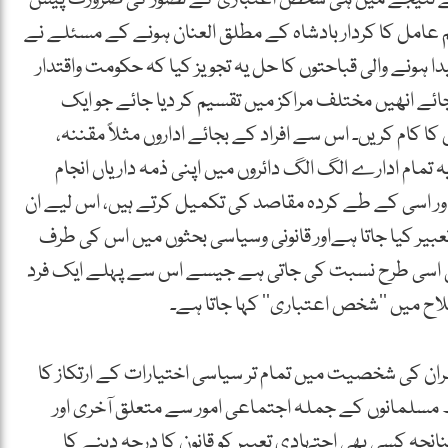
 عامل کا کردار بادشاہ کے مطلق العنان ہونے کے مسئلے نے
دا ہونے والی قباحتوں کا حل یہ تجویز کیا کہ حکومت واقتدار
ائے انھیں مختلف مراکز میں تقسیم کر دیا جائے جو ایک
کام کریں۔ اس سے افراد کے بجائے اداروں مثلاً مقننہ،
یہ تمام ادارے الگ الگ دائروں میں اپنی ذمہ داریاں انجام
ور اسی کے طے کردہ مقاصد کی تکمیل کرتے ہیں، اس لیے ان
یر کیا جاتا ہےاور قانونی وسیاسی بحثوں میں اس کی طرف
ئض کی اسی طرح نسبت کی جاتی ہے جیسے اس سے پہلے ایک فرد
لاح میں ’’شخص اعتباری’’ کہا جاتا ہے۔
ران کی شخصیت میں تمام تر سیاسی اختیارات کے ارتکاز کا
مسلمانوں کے جملہ اجتماعی امور سے متعلق آخری اور
انچہ کسی بھی اجتہادی تعبیر کو قانون کا درجہ دینے کا