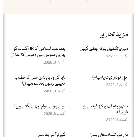
مزید تحاریر
میری تکمیل ہو نہ جائے کہیں
جماعت اسلامی کا 16 اگست کو
چاروں صوبوں میں دھرنوں کا اعلان
اگست 9, 2026
اگست 9, 2026
حقِ خودارادیت یا ابہام؟
بابا کی وہ پابندی جس کا مطلب
مجھے برسوں بعد سمجھ آیا
اگست 9, 2026
اگست 8, 2026
ستھرا پنجاب ورکرز کیلئے بڑا
روتے ہوئے عوام اچھے لگتے ہیں!
فیصلہ
اگست 8, 2026
اگست 8, 2026
یہ ریڈیو تضادستان ہے!
گھر تو آخر اپنا ہے