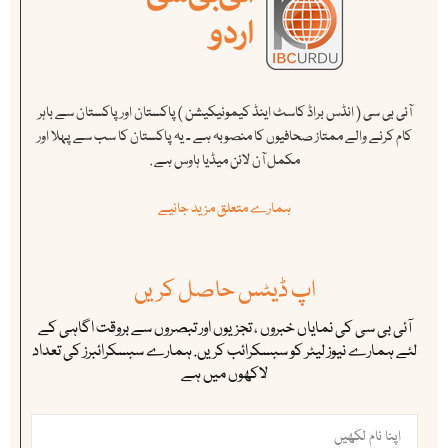
آئی بی سی ( انڈس براڈ کاسٹ اینڈ کیمونیکیشن ) پاکستان اور پاکستان سے باہر
کام کرنے والے ممتاز صحافیوں کا منصوبہ ہے ۔ یہ پاکستان کا سب سے پہلا اور
مکمل آن لائن میڈیا ہاوس ہے .
ہمارے متعلق مزید جانیے
اپ ڈیٹس حاصل کریں
آئی بی سی کی نمایاں خبروں ، تجزیوں اور تبصروں سے بروقت اگاہی کے
لئے ہمارے نیوز لیٹر کو سبسکرائب کریں. ہمارے سبسکرائبرز کی تعداد
لاکھوں میں ہے