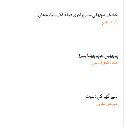
خشک مچھلی سے پولٹری فیلڈ تک، نیا رجحان
ظریف بلوچ
پوچھیں جو پوچھنا ہے!
عطا ء الحق قاسمی
نئے گھر کی دعوت
امیرجان حقانی