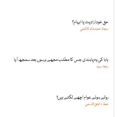
حقِ خودارادیت یا ابہام؟
سجاداحمدشاہ کاظمی
بابا کی وہ پابندی جس کا مطلب مجھے برسوں بعد سمجھ آیا
رابعہ سید
روتے ہوئے عوام اچھے لگتے ہیں!
عطا ء الحق قاسمی