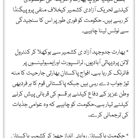
کیلئے تحریک آزادی کشمیر کیخلاف منفی پروپیگنڈا
کر رہے ہیں۔ حکومت کو فوری طور پر اس کا سنجیدگی
سے نوٹس لینا چاہیے۔
* بھارت جدوجہد آزاد ی کشمیر سے بوکھلا کر کنٹرول
لائن پردیہاتی آبادیوں، ٹرانسپورٹ اورایمبولینسوں پر
فائرنگ کر رہا ہے۔ افواج پاکستان بھارتی جارحیت کا منہ
توڑ جواب دے رہی ہیں جبکہ پاکستانی قوم کا ہر فردبھی
وطن عزیز کے دفاع کیلئے ہر قسم کی قربانی پیش کرنے
کیلئے تیار ہے۔حکومت کو چاہیے کہ وہ عوامی جذبات
کی ترجمانی کرے۔
* حکومت پاکستان روایتی انداز چھوڑ کر کشمیر پاکستان