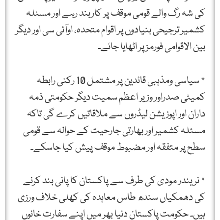
کی شہ رگ والے قومی موقف پر کاربند رہے اور مسئلہ
کشمیر ترجیحی بنیادوں پر اقوام متحدہ، اوآئی سی اور دیگر
بین الاقوامی فورمز پر اٹھایا جائے۔
* سیاسی ومذہبی قائدین پر مشتمل 10 رکنی رابطہ
کمیٹی صدراور وزیر اعظم سمیت دیگر حکومتی ذمہ
داران اور اپوزیشن لیڈروں سے ملاقاتیں کرے گی تاکہ
مسئلہ کشمیر اور بھارتی جارحیت کے حوالہ سے قومی
سطح پر متفقہ اور مضبوط موقف پیش کیا جاسکے۔
* نریندر مودی کی طرف سے پاکستان کا پانی بند کرنے
کی دھمکیاں سندھ طاس معاہدہ کی کھلی خلاف ورزی
ہیں۔ حکومت پاکستان دنیا بھر میں اپنے سفارت خانوں