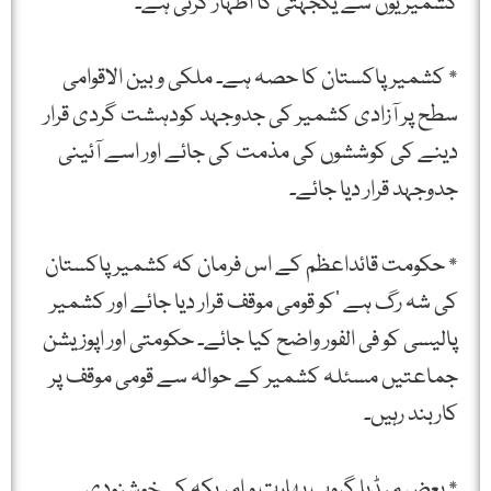
کشمیریوں سے یکجہتی کا اظہار کرتی ہے۔
* کشمیر پاکستان کا حصہ ہے۔ ملکی و بین الاقوامی
سطح پر آزادی کشمیر کی جدوجہد کودہشت گردی قرار
دینے کی کوششوں کی مذمت کی جائے اور اسے آئینی
جدوجہد قرار دیا جائے۔
* حکومت قائداعظم کے اس فرمان کہ کشمیرپاکستان
کی شہ رگ ہے ‘کو قومی موقف قرار دیا جائے اور کشمیر
پالیسی کو فی الفور واضح کیا جائے۔ حکومتی اور اپوزیشن
جماعتیں مسئلہ کشمیر کے حوالہ سے قومی موقف پر
کاربند رہیں۔
* بعض میڈیا گروپ بھارت و امریکہ کی خوشنودی