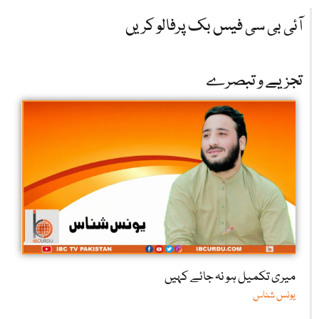
آئی بی سی فیس بک پرفالو کریں
تجزیے و تبصرے
میری تکمیل ہو نہ جائے کہیں
یونس شناس