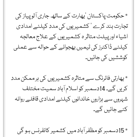
* حکومت پاکستان ‘بھارت کے ساتھ جاری آلو پیاز کی
تجارت بند کرے ‘ کشمیریوں کی مدد کیلئے امدادی
اشیاء اور پیلٹ متاثر ہ کشمیریوں کے علاج معالجہ
کیلئے ڈاکٹرز کی ٹیمیں بھجوانے کے حوالہ سے عملی
کوششیں کی جائیں۔
* بھارتی فائرنگ سے متاثرہ کشمیریوں کی ہر ممکن مدد
کریں گے۔ 14دسمبر کو اسلام آباد سمیت مختلف
شہروں سے ہزاروں خاندانوں کیلئے امدادی قافلے روانہ
کئے جائیں گے۔
* 15دسمبر کو مظفر آباد میں کشمیر کانفرنس ہو گی