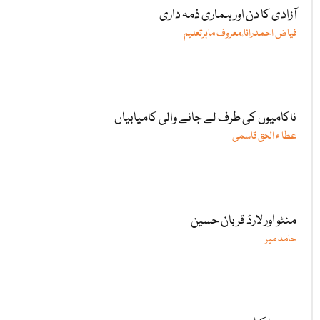
آزادی کا دن اور ہماری ذمہ داری
فیاض احمدرانا،معروف ماہرتعلیم
ناکامیوں کی طرف لے جانے والی کامیابیاں
عطا ء الحق قاسمی
منٹو اور لارڈ قربان حسین
حامد میر