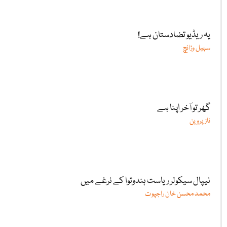
یہ ریڈیو تضادستان ہے!
سہیل وڑائچ
گھر تو آخر اپنا ہے
ناز پروین
نیپال سیکولر ریاست ہندوتوا کے نرغے میں
محمد محسن خان راجپوت