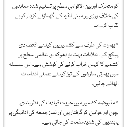
کو متحرک اوربین الاقوامی سطح پر تسلیم شدہ معاہدوں
کی خلاف ورزی پر مبنی انڈیا کے گھناؤنے کردار کو بے
نقاب کرے۔
* بھارت کی طرف سے کشمیریوں کیلئے اقتصادی
پیکج کے اعلانات بہت بڑادھوکہ اور عالمی سطح پر
کشمیرکا کیس خراب کرنے کی کوشش ہے۔ اس سلسلہ
میں بھارتی سازشوں کے توڑ کیلئے عملی اقدامات
اٹھائے جائیں۔
* مقبوضہ کشمیر میں حریت قیادت کی نظربندی،
بچوں اور خواتین کو گرفتاریوں اور نماز جمعہ کی ادائیگی پر
پابندیوں کی شدیدمذمت کی جاتی ہے۔