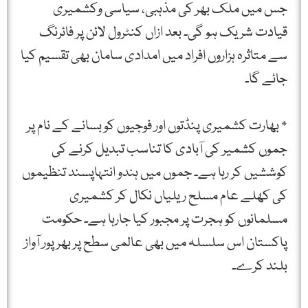
جس میں ملک بھر کی مذہبی، سیاسی وکشمیری
قیادت شریک ہو گی۔ بعد ازاں کنٹرول لائن پر فائرنگ
سے متاثرہ ہزاروں افراد میں امدادی سامان بھی تقسیم کیا
جائے گا۔
* بھارت کشمیری پنڈتوں اور فوجیوں کو بسانے کے نام پر
جموں کشمیر کی آبادی کا تناسب تبدیل کرنے کی
کوششیں کر رہا ہے۔ جموں میں ہندو انتہاپسند تنظیموں
کی کھلے عام مسلح ریلیاں نکال کر کشمیری
مسلمانوں کو ہجرت پر مجبور کیا جارہا ہے۔ حکومت
پاکستان اس سلسلہ میں بھی عالمی سطح پر بھرپور آواز
بلند کرے۔