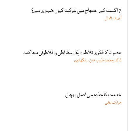
7 اگست کے احتجاج میں شرکت کیوں ضروری ہے؟
آصف اقبال
عصرِ نو کا فکری تلاطم: ایک سقراطی و افلاطونی محاکمہ
ڈاکٹر محمد طیب خان سنگھانوی
خدمت کا جذبہ ہی اصل پہچان
مبارک علی