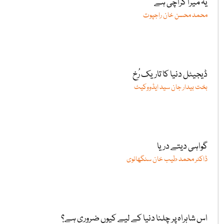
یہ میرا کراچی ہے
محمد محسن خان راجپوت
ڈیجیٹل دنیا کا تاریک رُخ
بخت بیدار جان سید ایڈووکیٹ
گواہی دیتے دریا
ڈاکٹر محمد طیب خان سنگھانوی
اس شاہراہ پر چلنا دنیا کے لیے کیوں ضروری ہے؟