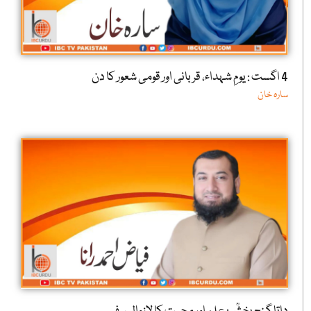
4 اگست : یومِ شہداء، قربانی اور قومی شعور کا دن
سارہ خان