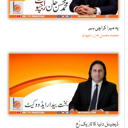
یہ میرا کراچی ہے
محمد محسن خان راجپوت
ڈیجیٹل دنیا کا تاریک رُخ