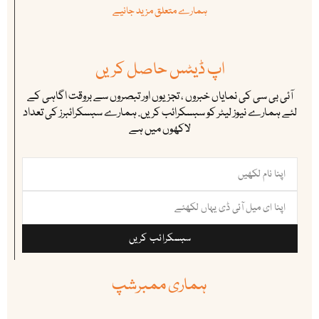
ہمارے متعلق مزید جانیے
اپ ڈیٹس حاصل کریں
آئی بی سی کی نمایاں خبروں ، تجزیوں اور تبصروں سے بروقت اگاہی کے
لئے ہمارے نیوز لیٹر کو سبسکرائب کریں. ہمارے سبسکرائبرز کی تعداد
لاکھوں میں ہے
سبسکرائب کریں
ہماری ممبرشپ