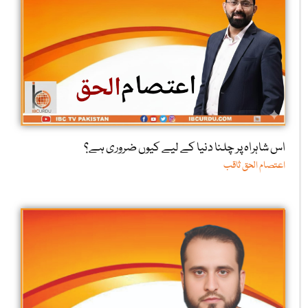
اس شاہراہ پر چلنا دنیا کے لیے کیوں ضروری ہے؟
اعتصام الحق ثاقب