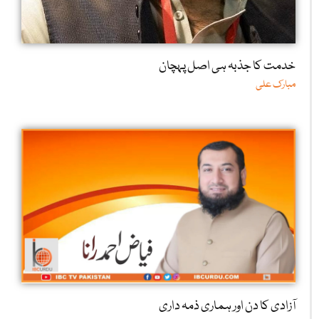
خدمت کا جذبہ ہی اصل پہچان
مبارک علی
آزادی کا دن اور ہماری ذمہ داری