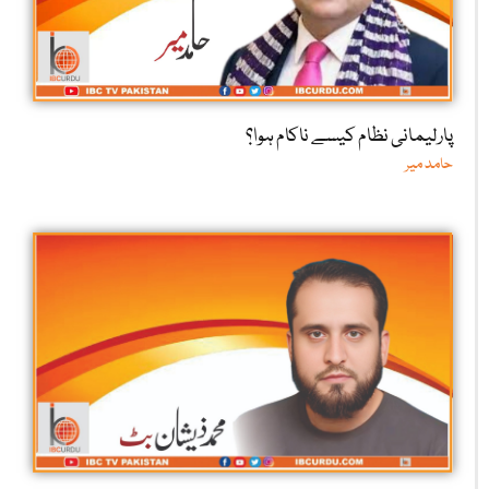
پارلیمانی نظام کیسے ناکام ہوا؟
حامد میر