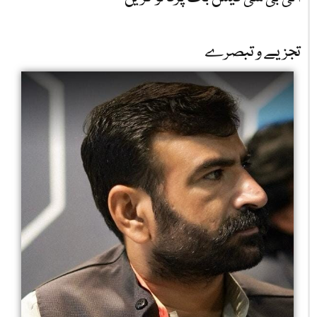
تجزیے و تبصرے