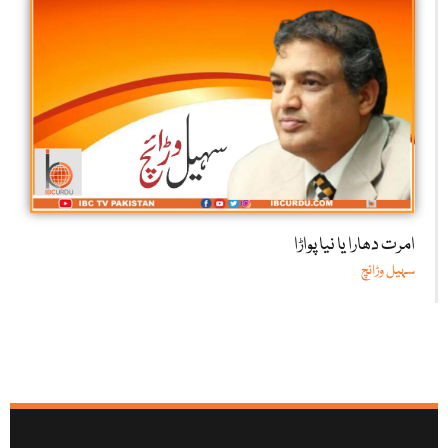
امرت دھارا یا نیا پواڑا
سہیل وڑائچ