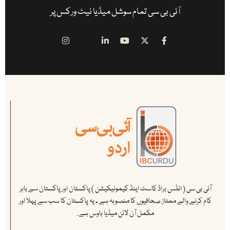
آئی بی سی تمام سوشل میڈیا نیٹ ورکس پر
آئی بی سی ( انڈس براڈ کاسٹ اینڈ کیمونیکیشن ) پاکستان اور پاکستان سے باہر
کام کرنے والے ممتاز صحافیوں کا منصوبہ ہے ۔ یہ پاکستان کا سب سے پہلا اور
مکمل آن لائن میڈیا ہاوس ہے .