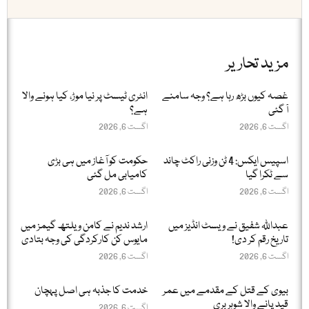
مزید تحاریر
غصہ کیوں بڑھ رہا ہے؟ وجہ سامنے
انٹری ٹیسٹ پر نیا موڑ، کیا ہونے والا
آ گئی
ہے؟
اگست 6, 2026
اگست 6, 2026
اسپیس ایکس: 4 ٹن وزنی راکٹ چاند
حکومت کو آغاز میں ہی بڑی
سے ٹکرا گیا
کامیابی مل گئی
اگست 6, 2026
اگست 6, 2026
عبداللّٰہ شفیق نے ویسٹ انڈیز میں
ارشد ندیم نے کامن ویلتھ گیمز میں
تاریخ رقم کر دی!
مایوس کن کارکردگی کی وجہ بتادی
اگست 6, 2026
اگست 6, 2026
بیوی کے قتل کے مقدمے میں عمر
خدمت کا جذبہ ہی اصل پہچان
قید پانے والا شوہر بری
اگست 6, 2026