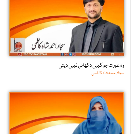
وہ عورت جو کہیں دکھائی نہیں دیتی
سجاداحمدشاہ کاظمی