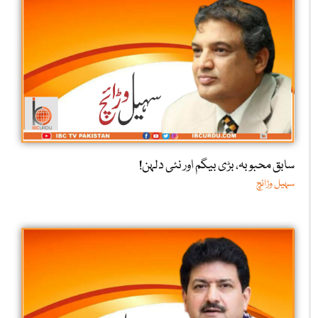
سابق محبوبہ، بڑی بیگم اور نئی دلہن!
سہیل وڑائچ