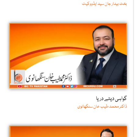
بخت بیدار جان سید ایڈووکیٹ
گواہی دیتے دریا
ڈاکٹر محمد طیب خان سنگھانوی