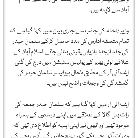
آباد سے لاپتہ ہیں۔
وزیر داخلہ کی جانب سے جاری بیان میں کہا گیا ہے کہ
تمام متعلقہ اداروں کی مدد حاصل کرکے سلمان حیدر
کی جلد از جلد بازیابی یقینی بنائی جائے۔اسلام آباد کے
علاقے لوئی بھیر کے پولیس سٹیشن میں درج کی گئی
ایف آئی آر کے مطابق تاحال پروفیسر سلمان حیدر کی
گمشدگی کی وجوہات واضح نہیں ہیں۔
ایف آئی آر میں کہا گیا ہے کہ سلمان حیدر جمعہ کی
رات بنی گالا کے علاقے میں اپنے دوستوں کے ہمراہ
موجود تھے اور انھوں نے اپنی اہلیہ کو اطلاع دی تھی کہ
وہ رات آٹھ بجے تک گھر پہنچ جائیں گے۔’دس بجے کے