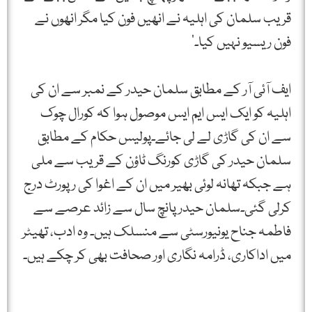
قریب سلمان کی اہلیہ نے انھیں فون کیا مگر انھوں نے
فون ریسیو نہیں کیا۔’
ایف آئی آر کے مطابق سلمان حیدر کے نمبر سے ان کی
اہلیہ کو ایک ایس ایم ایس موصول ہوا کہ کورال چوک
سے ان کی گاڑی لے لی جائے۔پولیس حکام کے مطابق
سلمان حیدر کی گاڑی کورنگ ٹاؤن کے قریب سے ملی
ہے جبکہ تھانہ لوئی بھیر میں ان کے اغوا کی رپورٹ درج
کرلی گئی۔سلمان حیدر پانچ سال سے زائد عرصے سے
فاطمہ جناح یونیورسٹی سے منسلک ہیں۔ وہ ادب، تھیٹر
میں اداکاری، ڈرامہ نگاری اور صحافت بھی کر چکے ہیں۔