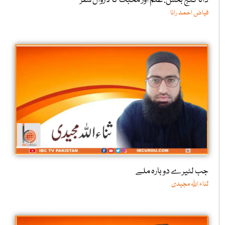
داتا گنج بخشؒ: علم اور محبت کا لازوال سفر
فیاض احمد رانا
جب لٹیرے دوبارہ ملے
ثناء اللّٰہ مجیدی