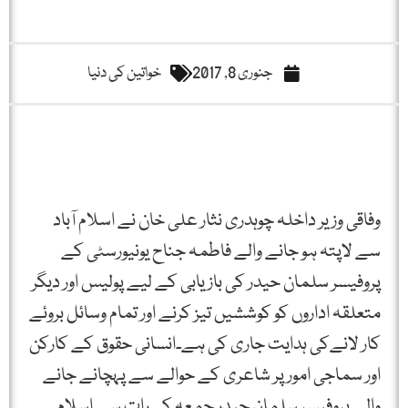
جنوری 8, 2017
خواتین کی دنیا
وفاقی وزیر داخلہ چوہدری نثار علی خان نے اسلام آباد
سے لاپتہ ہو جانے والے فاطمہ جناح یونیورسٹی کے
پروفیسر سلمان حیدر کی بازیابی کے لیے پولیس اور دیگر
متعلقہ اداروں کو کوششیں تیز کرنے اور تمام وسائل بروئے
کار لانےکی ہدایت جاری کی ہے۔انسانی حقوق کے کارکن
اور سماجی امور پر شاعری کے حوالے سے پہچانے جانے
والے پروفیسر سلمان حیدر جمعہ کی رات سے اسلام