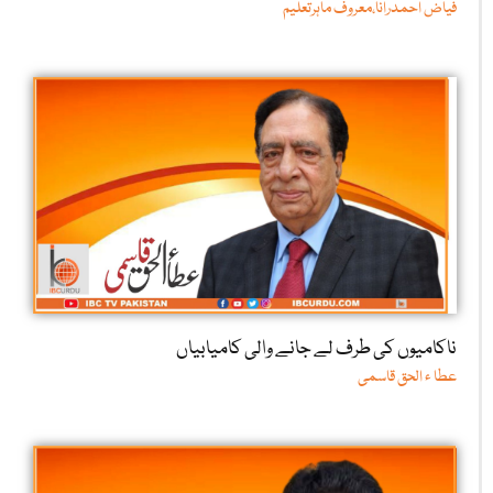
فیاض احمدرانا،معروف ماہرتعلیم
ناکامیوں کی طرف لے جانے والی کامیابیاں
عطا ء الحق قاسمی