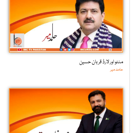
منٹو اور لارڈ قربان حسین
حامد میر