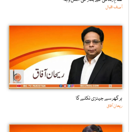
آصف اقبال
ہر گھر سے جینزی نکلے گا
ریحان آفاق