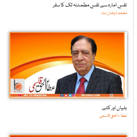
نفسِ امارہ سے نفسِ مطمئنہ تک کا سفر
محمد ذیشان بٹ
بلیاں اور کتے
عطا ء الحق قاسمی