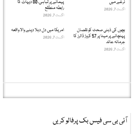
نرغے میں
پیمانے پر تباہی، 80 دیہات کا
رابطہ منطقع
اگست 7, 2026
اگست 7, 2026
بچوں کی ذہنی صحت کو نقصان
امریکا میں دل دہلا دینے والا واقعہ
پہنچانے پر میٹا پر 57 کروڑ ڈالرز کا
اگست 7, 2026
جرمانہ عائد
اگست 7, 2026
آئی بی سی فیس بک پرفالو کریں