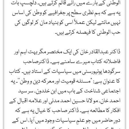
الوطنی کے بارے میں رائے قائم کرتے ہیں۔ دلچسپ بات
یہ ہے کہ ہم نظری سطح پر جغرافیے کو وطن کی اساس
نہیں مانتے لیکن عملاً اسی کو بنیاد مان کر لوگوں کی
حب الوطنی کا فیصلہ کرتے ہیں۔
ڈاکٹر عبدالقادر خان کی ایک مختصر مگر بہت اہم اور
فاضلانہ کتاب میرے سامنے ہے۔ ڈاکٹرصاحب
سرگودھا یونیورسٹی میں سیاسیات کے استاد ہیں۔ کتاب
کا عنوان ہے: ”مسئلہ قومیت اور معرکہ دین و وطن‘‘۔ یہ
اجتماعی شناخت کے باب میں ابن خلدون، سر سید
احمد خان، مو لانا حسین احمد مدنی اور علامہ اقبال کے
افکار کا مطالعہ ہے۔ ڈاکٹر صاحب کا خیال یہ ہے کہ
دورِ حاضر میں جو علمِ سیاسیات وجود میں آیا، اس کے