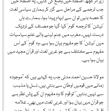
زیر اثر کچھ اصطلاحیں وضع کی گئیں۔ یہ اصطلاحیں
جب ترجمے کے مراحل سے گزر کر ہماری سیاسی لغت
کا حصہ بنیں تو ان سے ابہام پیدا ہوا۔ ہمارے ہاں
‘نیشن‘ کا ترجمہ ‘قوم‘ کیا گیا جو مصنف کے نزدیک
درست نہیں۔ مغرب میں جنم لینے والے علمِ سیاسیات
میں ‘نیشن‘ کا جو مفہوم بیان ہوا ہے، وہ ‘قوم‘ کے اس
مفہوم سے مختلف ہے جو عربی لغت اور قرآن مجید میں
بیان ہوا ہے۔
مو لانا حسین احمد مدنی جب یہ کہتے ہیں کہ ”موجودہ
زمانے میں قومیں اوطان سے بنتی ہیں، نسل یا مذہب
سے نہیں بنتیں‘‘ تو قوم کا وہ مفہوم ان کے پش نظر ہے
جو قرآن میں بیان ہوا اور عربی لغت میں بھی۔ علامہ
اقبال جب ان پر نقد کرتے ہیں تو ان کے پیش نظر جدید