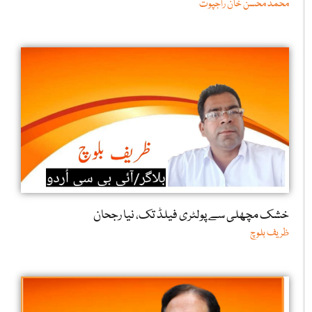
محمد محسن خان راجپوت
خشک مچھلی سے پولٹری فیلڈ تک، نیا رجحان
ظریف بلوچ