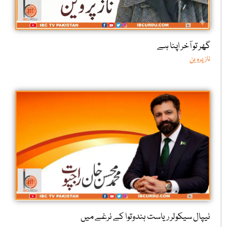
گھر تو آخر اپنا ہے
ناز پروین
نیپال سیکولر ریاست ہندوتوا کے نرغے میں