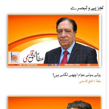
تجزیے و تبصرے
روتے ہوئے عوام اچھے لگتے ہیں!
عطا ء الحق قاسمی