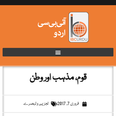
قوم، مذہب اور وطن
فروری 7, 2017
تجزیے و تبصرے