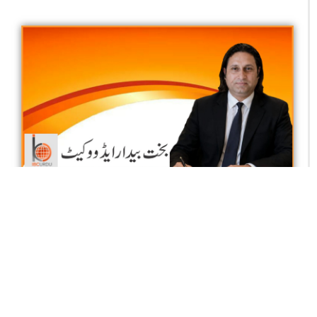
ڈیجیٹل دنیا کا تاریک رُخ
بخت بیدار جان سید ایڈووکیٹ