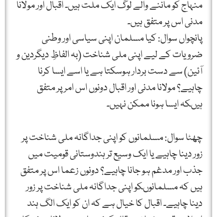
منہاج کو ماننے والے لوگ ایک ملت ہیں۔ اقبال اور مولانا
مدنی اس پر متفق ہیں۔
پانچواں سوال: کیا مسلمان اپنی سیاسی اور وطنی
ضرویات کے لیے اپنی ملی شناخت (بہ الفاظِ دیگردین و
آئین) سے دست بردار ہوسکتا ہے یا اسے ایسا کرنا
چاہیے؟ مولانا مدنی اور اقبال دونوں اس امر پر متفق
ہیںکہ ایسا ہونا ممکن نہیں۔
چھٹا سوال: مسلمانوں کو اپنی جداگانہ ملی شناخت پر
زور دینا چاہیے یا ایک وسیع تر ہندوستانی قومیت میں
جذب اور مدغم ہو جانا چاہیے؟ دونوں زعما اس پر متفق
ہیں کہ مسلمانوںکو اپنی جداگانہ ملی شناخت پر زور
دینا چاہیے۔ اقبال کا خیال ہے کہ ان کو ایک الگ ہند