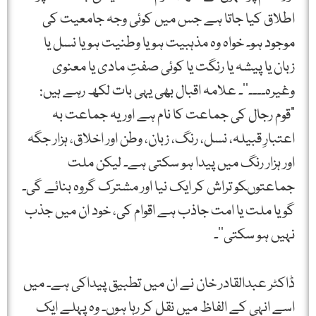
اطلاق کیا جاتا ہے جس میں کوئی وجہ جامعیت کی
موجود ہو۔ خواہ وہ مذہبیت ہو یا وطنیت ہو یا نسل یا
زبان یا پیشہ یا رنگت یا کوئی صفتِ مادی یا معنوی
وغیرہ۔۔۔۔‘‘۔ علامہ اقبال بھی یہی بات لکھ رہے ہیں:
”قوم رجال کی جماعت کا نام ہے اور یہ جماعت بہ
اعتبارِ قبیلہ، نسل، رنگ، زبان، وطن اور اخلاق، ہزار جگہ
اور ہزار رنگ میں پیدا ہو سکتی ہے۔ لیکن ملت
جماعتوںکو تراش کر ایک نیا اور مشترک گروہ بنائے گی۔
گویا ملت یا امت جاذب ہے اقوام کی، خود ان میں جذب
نہیں ہو سکتی‘‘۔
ڈاکٹر عبدالقادر خان نے ان میں تطبیق پیداکی ہے۔ میں
اسے انہی کے الفاظ میں نقل کر رہا ہوں۔ وہ پہلے ایک