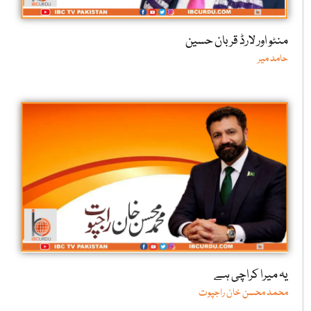
منٹو اور لارڈ قربان حسین
حامد میر
یہ میرا کراچی ہے
محمد محسن خان راجپوت