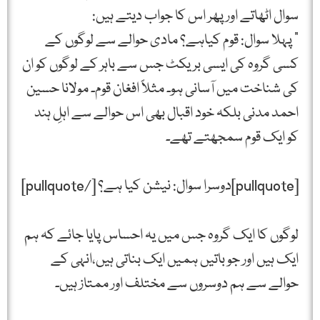
سوال اٹھاتے اور پھر اس کا جواب دیتے ہیں:
” پہلا سوال: قوم کیاہے؟ مادی حوالے سے لوگوں کے
کسی گروہ کی ایسی بریکٹ جس سے باہر کے لوگوں کو ان
کی شناخت میں آسانی ہو۔ مثلاً افغان قوم۔ مولانا حسین
احمد مدنی بلکہ خود اقبال بھی اس حوالے سے اہلِ ہند
کو ایک قوم سمجھتے تھے۔
[pullquote]دوسرا سوال: نیشن کیا ہے؟ [/pullquote]
لوگوں کا ایک گروہ جس میں یہ احساس پایا جائے کہ ہم
ایک ہیں اور جو باتیں ہمیں ایک بناتی ہیں،انہی کے
حوالے سے ہم دوسروں سے مختلف اور ممتاز ہیں۔