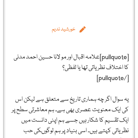
خورشید ندیم
[pullquote]علامہ اقبال اور مو لانا حسین احمد مدنی
کا اختلاف نظریاتی تھا یا لفظی؟
[/pullquote]
یہ سوال اگر چہ ہماری تاریخ سے متعلق ہے لیکن اس
کی ایک معنویت عصری بھی ہے۔ ہم معاشرتی سطح پر
ایک تقسیم کا شکار ہیں جسے ہم اپنی دانست میں
نظریاتی کہتے ہیں۔ اسی بنیاد پر ہم لوگوںکی حب