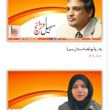
یہ ریڈیو تضادستان ہے!
سہیل وڑائچ