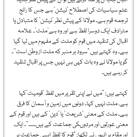
علمِ سیاسیات کی اصطلاح ‘نیشن‘ ہے جس کا رائج
ترجمہ قوم ہے۔ مولانا کے پیش نظر ‘نیشن‘ کا متبادل یا
مترادف ایک دوسرا لفظ ہے اور وہ ہے’ملت‘۔ علامہ
اقبال کی تنقید میں قوم کو ملت کے مفہوم میں لیا گیا
ہے۔ وہ کہتے ہیں ”سرود بر منبر کہ ملت از وطن است‘‘۔
گویا مولانا نے وہ بات کہی ہی نہیں جس پر اقبال تنقید
کر رہے ہیں۔
کہتے ہیں: ”میں نے اپنی تقریر میں لفظ ‘قومیت‘کہا
ہے، ملت نہیں کہا۔ دونوں میں زمین و آسمان کا فرق
ہے۔ ملت کے معنی ‘شریعت‘ یا ‘دین‘ کے ہیں اور قوم کے
معنی عورتوں اور مردوںکی جماعت کے ہیں۔۔۔۔‘‘۔ ایک
اور مقام پر انہوں نے لکھا: ”قوم کا لفظ ایسی جماعت پر