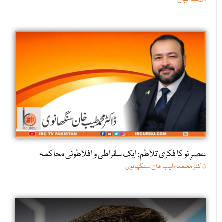
آصف اقبال
عصرِ نو کا فکری تلاطم: ایک سقراطی و افلاطونی محاکمہ
ڈاکٹر محمد طیب خان سنگھانوی