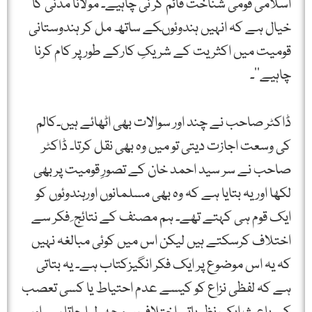
اسلامی قومی شناخت قائم کر نی چاہیے۔ مولانا مدنی کا
خیال ہے کہ انہیں ہندوئوںکے ساتھ مل کر ہندوستانی
قومیت میں اکثریت کے شریکِ کارکے طور پر کام کرنا
چاہیے‘‘۔
ڈاکٹر صاحب نے چند اور سوالات بھی اٹھائے ہیں۔کالم
کی وسعت اجازت دیتی تو میں وہ بھی نقل کرتا۔ ڈاکٹر
صاحب نے سر سید احمد خان کے تصورِ قومیت پر بھی
لکھا اور یہ بتایا ہے کہ وہ بھی مسلمانوں اورہندوئوں کو
ایک قوم ہی کہتے تھے۔ ہم مصنف کے نتائج ِ فکر سے
اختلاف کرسکتے ہیں لیکن اس میں کوئی مبالغہ نہیں
کہ یہ اس موضوع پر ایک فکر انگیزکتاب ہے۔ یہ بتاتی
ہے کہ لفظی نزاع کو کیسے عدم احتیاط یا کسی تعصب