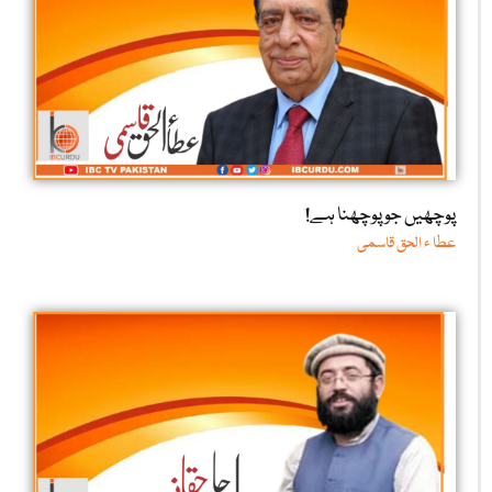
پوچھیں جو پوچھنا ہے!
عطا ء الحق قاسمی