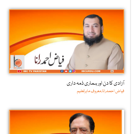
آزادی کا دن اور ہماری ذمہ داری
فیاض احمدرانا،معروف ماہرتعلیم