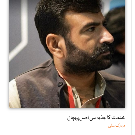
خدمت کا جذبہ ہی اصل پہچان
مبارک علی