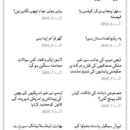
ستھرا پنجاب ورکرز کیلئے بڑا
روتے ہوئے عوام اچھے لگتے ہیں!
فیصلہ
اگست 8, 2026
اگست 8, 2026
یہ ریڈیو تضادستان ہے!
گھر تو آخر اپنا ہے
اگست 8, 2026
اگست 8, 2026
ڈیجی میپ کی جانب سے غیر
لاہور: ایک واقعہ، کئی سوالات
ملکی صحافیوں کی نقل و حرکت پر
معاملہ سنگین ہو گیا
حکومتی پابندیوں کی شدید مذمت
اگست 7, 2026
اگست 7, 2026
مصنوعی ذہانت کی طاقت، کہاں
ٹرمپ نے غیر امریکیوں کے بچوں
تک پہنچ گئی؟
کی پیدائش پر امریکی شہریت کے
قانون کو محدود کردیا
اگست 7, 2026
اگست 7, 2026
نیپال سیکولر ریاست ہندوتوا کے
بھارت: لینڈسلائیڈنگ سے بڑے