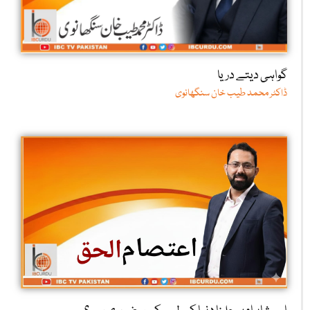
گواہی دیتے دریا
ڈاکٹر محمد طیب خان سنگھانوی