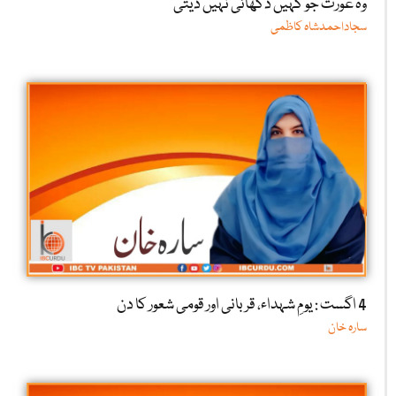
وہ عورت جو کہیں دکھائی نہیں دیتی
سجاداحمدشاہ کاظمی
4 اگست : یومِ شہداء، قربانی اور قومی شعور کا دن
سارہ خان