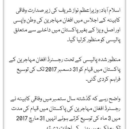
اسلام آباد: وزیراعظم نواز شریف کی زیر صدارت وفاقی
کابینہ کے اجلاس میں افغان مہاجرین کی وطن واپسی
اور اصل ویزا کے بغیر پاکستان میں داخلے سے متعلق
پالیسی کو منظور کرلیا گیا۔
منظور شدہ پالیسی کے تحت رجسٹرڈ افغان مہاجرین کے
پاکستان میں قیام کو 31 دسمبر 2017 تک کی توسیع
فراہم کردی گئی۔
واضح رہے کہ گذشتہ سال ستمبر میں وفاقی کابینہ نے
رجسٹرڈ افغان مہاجرین کی پاکستان میں قیام کی مدت
میں 3 ماہ کی توسیع کرتے ہوئے انہیں 31 مارچ 2017
تک ملک میں رہنے کی اجازت دی تھی۔