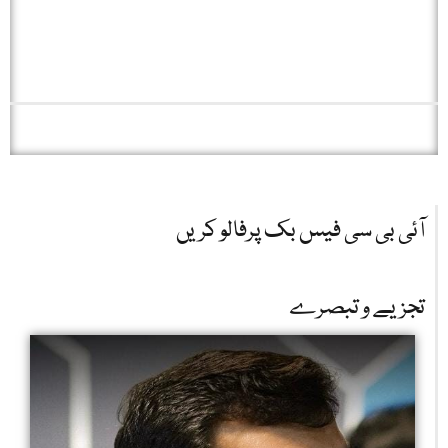
آئی بی سی فیس بک پرفالو کریں
تجزیے و تبصرے