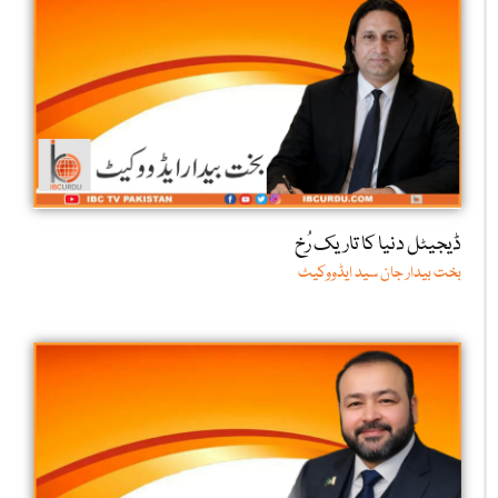
ڈیجیٹل دنیا کا تاریک رُخ
بخت بیدار جان سید ایڈووکیٹ