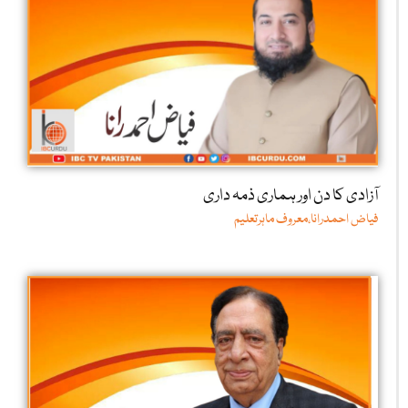
آزادی کا دن اور ہماری ذمہ داری
فیاض احمدرانا،معروف ماہرتعلیم