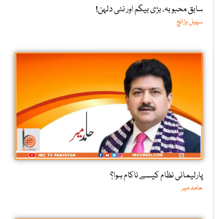
سابق محبوبہ، بڑی بیگم اور نئی دلہن!
سہیل وڑائچ
پارلیمانی نظام کیسے ناکام ہوا؟
حامد میر