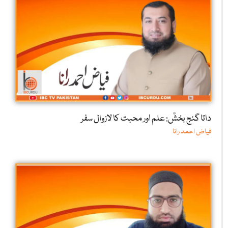
داتا گنج بخشؒ: علم اور محبت کا لازوال سفر
فیاض احمد رانا