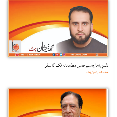
نفسِ امارہ سے نفسِ مطمئنہ تک کا سفر
محمد ذیشان بٹ