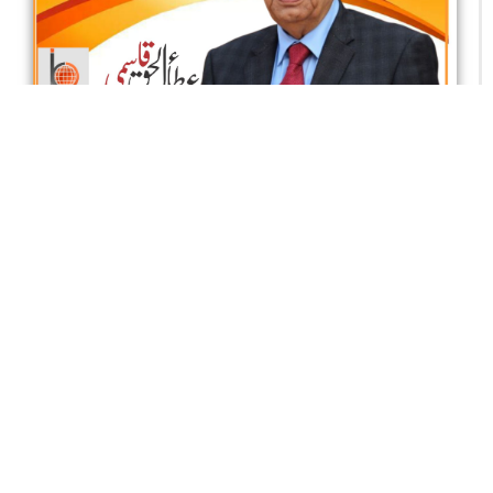
بلیاں اور کتے
عطا ء الحق قاسمی