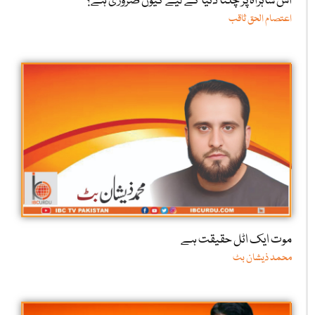
اس شاہراہ پر چلنا دنیا کے لیے کیوں ضروری ہے؟
اعتصام الحق ثاقب
موت ایک اٹل حقیقت ہے
محمد ذیشان بٹ