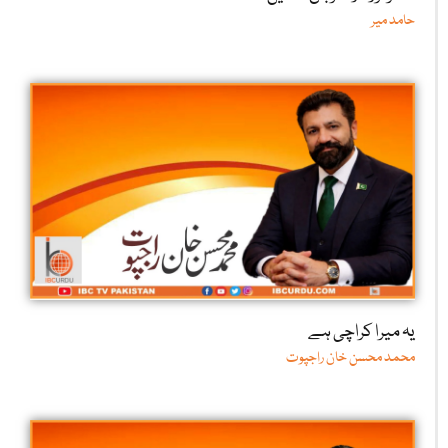
حامد میر
یہ میرا کراچی ہے
محمد محسن خان راجپوت