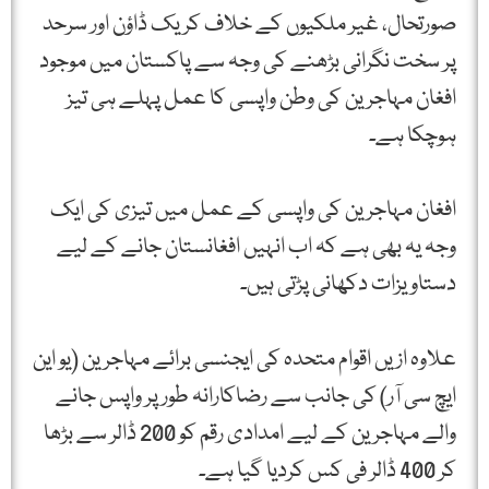
صورتحال، غیر ملکیوں کے خلاف کریک ڈاؤن اور سرحد
پر سخت نگرانی بڑھنے کی وجہ سے پاکستان میں موجود
افغان مہاجرین کی وطن واپسی کا عمل پہلے ہی تیز
ہوچکا ہے۔
افغان مہاجرین کی واپسی کے عمل میں تیزی کی ایک
وجہ یہ بھی ہے کہ اب انہیں افغانستان جانے کے لیے
دستاویزات دکھانی پڑتی ہیں۔
علاوہ ازیں اقوام متحدہ کی ایجنسی برائے مہاجرین (یو این
ایچ سی آر) کی جانب سے رضاکارانہ طور پر واپس جانے
والے مہاجرین کے لیے امدادی رقم کو 200 ڈالر سے بڑھا
کر 400 ڈالر فی کس کردیا گیا ہے۔