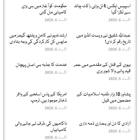
اسپیس ایکس: 4 ٹن وزنی راکٹ چاند
حکومت کو آغاز میں ہی بڑی
سے ٹکرا گیا
کامیابی مل گئی
اگست 6, 2026
اگست 6, 2026
عبداللّٰہ شفیق نے ویسٹ انڈیز میں
ارشد ندیم نے کامن ویلتھ گیمز میں
تاریخ رقم کر دی!
مایوس کن کارکردگی کی وجہ بتادی
اگست 6, 2026
اگست 6, 2026
بیوی کے قتل کے مقدمے میں عمر
خدمت کا جذبہ ہی اصل پہچان
قید پانے والا شوہر بری
اگست 6, 2026
اگست 6, 2026
پشاور: 10 ہزار طلبہ اسلامیات کے
امریکا کے پاس اسلحے کے وافر
مضمون میں فیل
ذخائر موجود ہیں، ٹرمپ
اگست 6, 2026
اگست 6, 2026
آزادی کا دن اور ہماری ذمہ داری
ناکامیوں کی طرف لے جانے والی
کامیابیاں
اگست 6, 2026
اگست 6, 2026