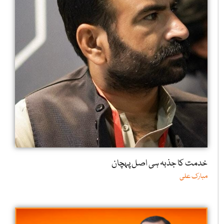
خدمت کا جذبہ ہی اصل پہچان
مبارک علی