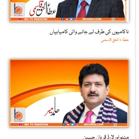
ناکامیوں کی طرف لے جانے والی کامیابیاں
عطا ء الحق قاسمی
منٹو اور لارڈ قربان حسین