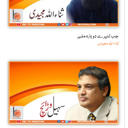
جب لٹیرے دوبارہ ملے
ثناء اللّٰہ مجیدی