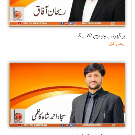
ہر گھر سے جینزی نکلے گا
ریحان آفاق