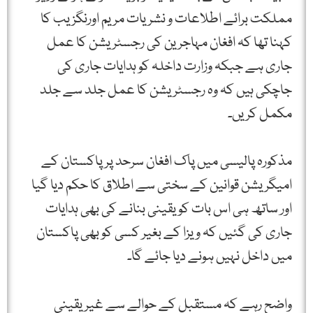
مملکت برائے اطلاعات و نشریات مریم اورنگزیب کا
کہنا تھا کہ افغان مہاجرین کی رجسٹریشن کا عمل
جاری ہے جبکہ وزارت داخلہ کو ہدایات جاری کی
جاچکی ہیں کہ وہ رجسٹریشن کا عمل جلد سے جلد
مکمل کریں۔
مذکورہ پالیسی میں پاک افغان سرحد پر پاکستان کے
امیگریشن قوانین کے سختی سے اطلاق کا حکم دیا گیا
اور ساتھ ہی اس بات کو یقینی بنانے کی بھی ہدایات
جاری کی گئیں کہ ویزا کے بغیر کسی کو بھی پاکستان
میں داخل نہیں ہونے دیا جائے گا۔
واضح رہے کہ مستقبل کے حوالے سے غیر یقینی