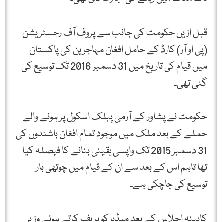
قبل ازیں حکومت کی جانب سے پروف آف رجسٹریشن
(پی او آر) کارڈ کے حامل افغان مہاجرین کی پاکستان
میں قیام کی تاریخ میں 31 دسمبر 2016 تک توسیع کی
گئی تھی۔
حکومت نے پشاور کے آرمی پبلک اسکول پر ہونے والے
حملے کے بعد ملک میں موجود تمام افغان باشندوں کی
31 دسمبر 2015 تک واپسی یقینی بنانے کا فیصلہ کیا
تھا تاہم اس کے بعد سے ان کے قیام میں چوتھی بار
توسیع کی جاچکی ہے۔
کابینہ اجلاس کے بعد میڈیا کو بریف کرتے ہوئے وزیر