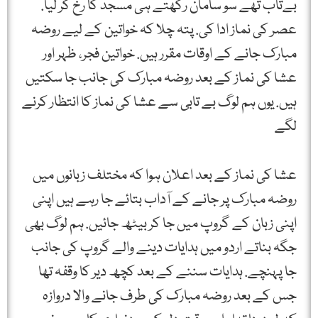
بےتاب تھے سو سامان رکھتے ہی مسجد کا رخ کر لیا.
عصر کی نماز ادا کی. پتہ چلا کہ خواتین کے لیے روضہ
مبارک جانے کے اوقات مقرر ہیں. خواتین فجر، ظہر اور
عشا کی نماز کے بعد روضہ مبارک کی جانب جا سکتیں
ہیں. یوں ہم لوگ بے تابی سے عشا کی نماز کا انتظار کرنے
لگے
عشا کی نماز کے بعد اعلان ہوا کہ مختلف زبانوں میں
روضہ مبارک پر جانے کے آداب بتائے جا رہے ہیں اپنی
اپنی زبان کے گروپ میں جا کر بیٹھ جائیں. ہم لوگ بھی
جگہ بناتے اردو میں ہدایات دینے والے گروپ کی جانب
جا پہنچے. ہدایات سننے کے بعد کچھ دیر کا وقفہ تھا
جس کے بعد روضہ مبارک کی طرف جانے والا دروازہ