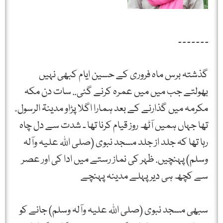
۔ ۔ ۔ ۔ ۔ ۔ ۔
گذشتہ برس ماہ فروری کے حسین ایام کبھی نہیں
بھولتے جب میں میں عمرہ کرنے گئی.. سات دن مکہ
مکرمہ میں گذارنے کے بعد ہمارا اگلا پڑاو مدینۃ الرسول ّ
تھا جہاں ہمیں آٹھ روز قیام کرنا تھا ۔ شدت سے دل چاہ
رہا تھا کہ جلد از جلد مسجد نبوی (صلی اللہ علیہ وآلہ
وسلم) پہنچیں. ظہر کی نماز رستے میں ادا کی اور عصر
سے کچھ ہی دیر پہلے مدینہ پہنچے
سبھی مسجد نبوی (صلی اللہ علیہ وآلہ وسلم) جانے کو