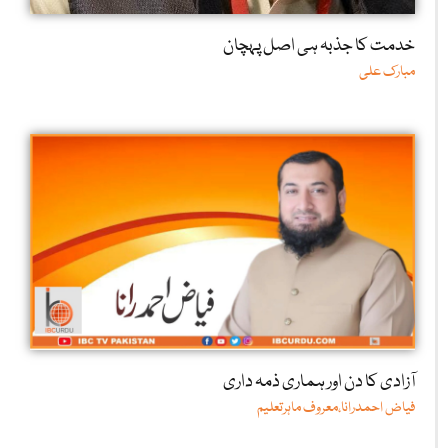
خدمت کا جذبہ ہی اصل پہچان
مبارک علی
آزادی کا دن اور ہماری ذمہ داری
فیاض احمدرانا،معروف ماہرتعلیم