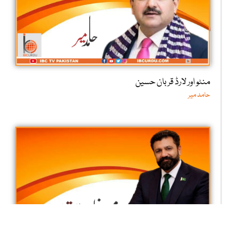
منٹو اور لارڈ قربان حسین
حامد میر