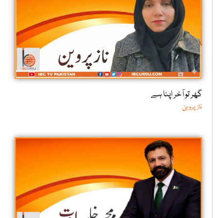
گھر تو آخر اپنا ہے
ناز پروین