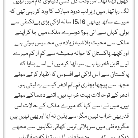
کھول دینا تھا.. اس وقت دل کسی دنیاوی کام میں نہیں
لگ رہا تھا. میں زیر لب درود مبارک کا ورد کر رہی تھی کہ
میرے ساتھ بیٹھی 15،16 سالہ لڑکی بڑی بےتکلفی سے
بولی. کہاں سے آئی ہو؟ دوسرے ملک میں جا کر اپنے
ملک سے محبت بلاشبہ زیادہ ہی محسوس ہوتی ہے
اور کچھ پاکستان کا حوالہ ہمیشہ سے کم از کم میرے
لیے قابل فخر رہا ہے. سر اٹھا کر میں نے اسے بتایا کہ
پاکستان سے اس لڑکی نے افسوس کا اظہار کر تے ہوئے
مجھ سے پوچھا بچاری تم.. تم ادھر کیسے رہ لیتی ہو ،
ادھر کے تو حالات بہت خراب ہیں. اتنے دھماکے ہوتے
ہیں. میں نے اسے کہا کہ میرے ملک کے حالات اس
قدر بھی خراب نہیں مگر اسے یقین نہ آیا اور بھی نہیں ہیں
مگر وہ نفی میں سر ہلاتی ترس کھاتی نگاہوں سے مجھے
دیکھ رہی تھی… وہ موقع ایسا نہیں تھا کہ صفائیاں