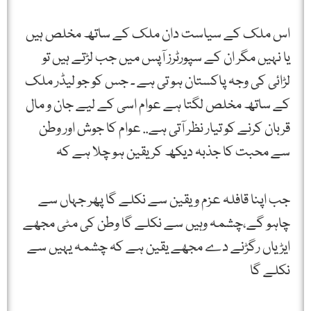
اس ملک کے سیاست دان ملک کے ساتھ مخلص ہیں
یا نہیں مگر ان کے سپورٹرز آپس میں جب لڑتے ہیں تو
لڑائی کی وجہ پاکستان ہو تی ہے ۔ جس کو جو لیڈر ملک
کے ساتھ مخلص لگتا ہے عوام اسی کے لیے جان و مال
قربان کرنے کو تیار نظر آتی ہے.. عوام کا جوش اور وطن
سے محبت کا جذبہ دیکھ کر یقین ہو چلا ہے کہ
جب اپنا قافلہ عزم ویقین سے نکلے گا پھر جہاں سے
چاہو گے،چشمہ وہیں سے نکلے گا وطن کی مٹی مجھے
ایڑیاں رگڑنے دے مجھے یقین ہے کہ چشمہ یہیں سے
نکلے گا