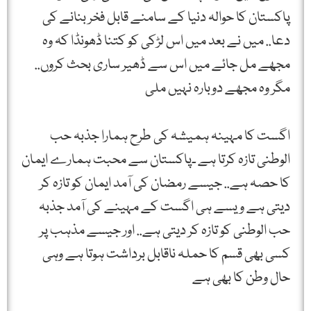
پاکستان کا حوالہ دنیا کے سامنے قابل فخر بنانے کی
دعا.. میں نے بعد میں اس لڑکی کو کتنا ڈھونڈا کہ وہ
مجھے مل جائے میں اس سے ڈھیر ساری بحث کروں..
مگر وہ مجھے دوبارہ نہیں ملی
اگست کا مہینہ ہمیشہ کی طرح ہمارا جذبہ حب
الوطنی تازہ کرتا ہے ۔پاکستان سے محبت ہمارے ایمان
کا حصہ ہے.. جیسے رمضان کی آمد ایمان کو تازہ کر
دیتی ہے ویسے ہی اگست کے مہینے کی آمد جذبہ
حب الوطنی کو تازہ کر دیتی ہے.. اور جیسے مذہب پر
کسی بھی قسم کا حملہ ناقابل برداشت ہوتا ہے وہی
حال وطن کا بھی ہے