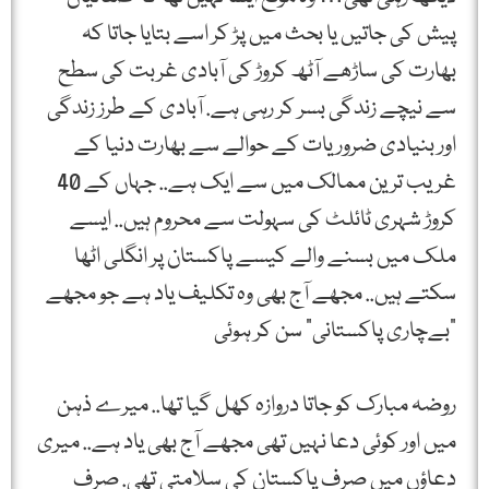
پیش کی جاتیں یا بحث میں پڑ کر اسے بتایا جاتا کہ
بھارت کی ساڑھے آٹھ کروڑ کی آبادی غربت کی سطح
سے نیچے زندگی بسر کر رہی ہے. آبادی کے طرز زندگی
اور بنیادی ضروریات کے حوالے سے بھارت دنیا کے
غریب ترین ممالک میں سے ایک ہے.. جہاں کے 40
کروڑ شہری ٹائلٹ کی سہولت سے محروم ہیں.. ایسے
ملک میں بسنے والے کیسے پاکستان پر انگلی اٹھا
سکتے ہیں.. مجھے آج بھی وہ تکلیف یاد ہے جو مجھے
”بےچاری پاکستانی” سن کر ہوئی
روضہ مبارک کو جاتا دروازہ کھل گیا تھا.. میرے ذہن
میں اور کوئی دعا نہیں تھی مجھے آج بھی یاد ہے.. میری
دعاؤں میں صرف پاکستان کی سلامتی تھی. صرف