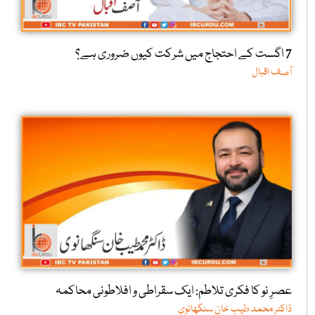
7 اگست کے احتجاج میں شرکت کیوں ضروری ہے؟
آصف اقبال
عصرِ نو کا فکری تلاطم: ایک سقراطی و افلاطونی محاکمہ
ڈاکٹر محمد طیب خان سنگھانوی