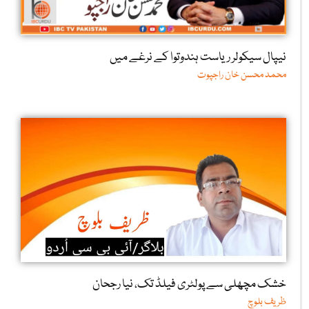
نیپال سیکولر ریاست ہندوتوا کے نرغے میں
محمد محسن خان راجپوت
خشک مچھلی سے پولٹری فیلڈ تک، نیا رجحان
ظریف بلوچ