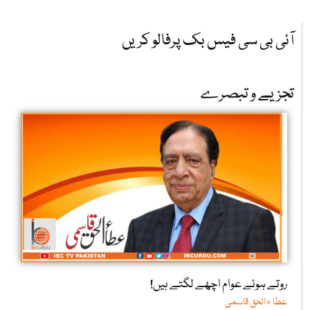
آئی بی سی فیس بک پرفالو کریں
تجزیے و تبصرے
روتے ہوئے عوام اچھے لگتے ہیں!
عطا ء الحق قاسمی