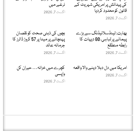
کی پیدائش پر امریکی شہریت کے
نرغے میں
قانون کو محدود کردیا
اگست 7, 2026
اگست 7, 2026
بھارت: لینڈسلائیڈنگ سے بڑے
بچوں کی ذہنی صحت کو نقصان
پیمانے پر تباہی، 80 دیہات کا
پہنچانے پر میٹا پر 57 کروڑ ڈالرز کا
رابطہ منطقع
جرمانہ عائد
اگست 7, 2026
اگست 7, 2026
امریکا میں دل دہلا دینے والا واقعہ
کچرے میں خزانہ… حیران کن
واپسی
اگست 7, 2026
اگست 7, 2026