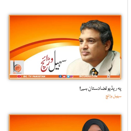
یہ ریڈیو تضادستان ہے!
سہیل وڑائچ