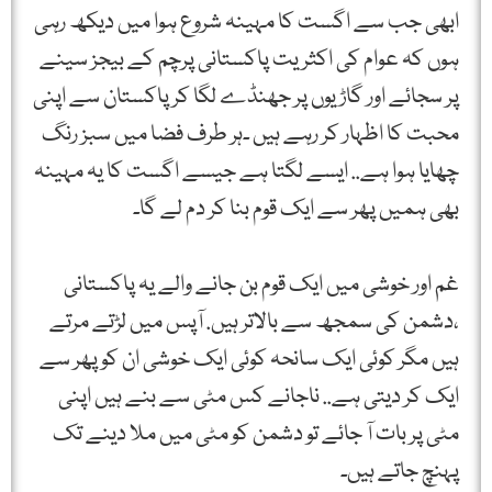
ابھی جب سے اگست کا مہینہ شروع ہوا میں دیکھ رہی
ہوں کہ عوام کی اکثریت پاکستانی پرچم کے بیجز سینے
پر سجائے اور گاڑیوں پر جھنڈے لگا کر پاکستان سے اپنی
محبت کا اظہار کر رہے ہیں ۔ہر طرف فضا میں سبز رنگ
چھایا ہوا ہے.. ایسے لگتا ہے جیسے اگست کا یہ مہینہ
بھی ہمیں پھر سے ایک قوم بنا کر دم لے گا۔
غم اور خوشی میں ایک قوم بن جانے والے یہ پاکستانی
،دشمن کی سمجھ سے بالاتر ہیں. آپس میں لڑتے مرتے
ہیں مگر کوئی ایک سانحہ کوئی ایک خوشی ان کو پھر سے
ایک کر دیتی ہے.. ناجانے کس مٹی سے بنے ہیں اپنی
مٹی پر بات آ جائے تو دشمن کو مٹی میں ملا دینے تک
پہنچ جاتے ہیں۔