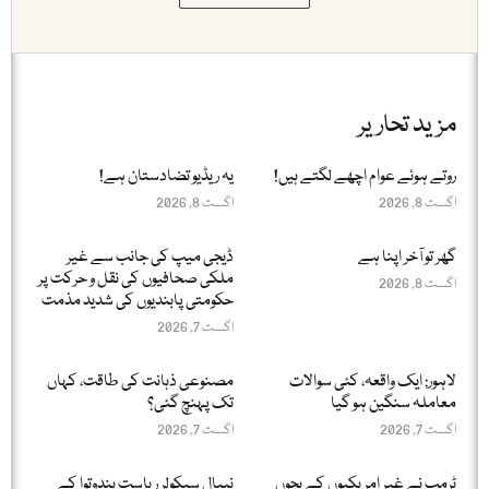
مزید تحاریر
روتے ہوئے عوام اچھے لگتے ہیں!
یہ ریڈیو تضادستان ہے!
اگست 8, 2026
اگست 8, 2026
گھر تو آخر اپنا ہے
ڈیجی میپ کی جانب سے غیر
ملکی صحافیوں کی نقل و حرکت پر
اگست 8, 2026
حکومتی پابندیوں کی شدید مذمت
اگست 7, 2026
لاہور: ایک واقعہ، کئی سوالات
مصنوعی ذہانت کی طاقت، کہاں
معاملہ سنگین ہو گیا
تک پہنچ گئی؟
اگست 7, 2026
اگست 7, 2026
ٹرمپ نے غیر امریکیوں کے بچوں
نیپال سیکولر ریاست ہندوتوا کے