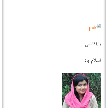
زارا قاضی
اسلام آباد