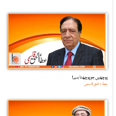
پوچھیں جو پوچھنا ہے!
عطا ء الحق قاسمی