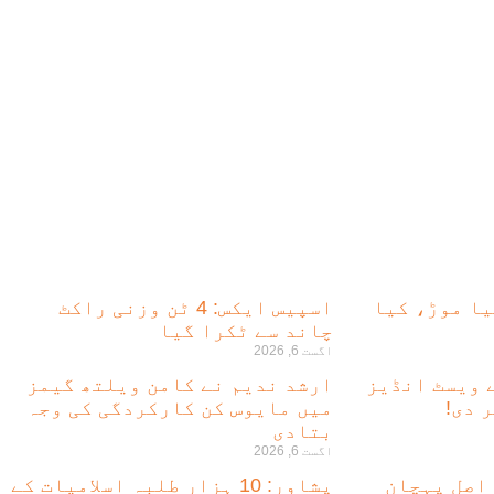
یا موڑ، کیا
اسپیس ایکس: 4 ٹن وزنی راکٹ
چاند سے ٹکرا گیا
اگست 6, 2026
ے ویسٹ انڈیز
ارشد ندیم نے کامن ویلتھ گیمز
 دی!
میں مایوس کن کارکردگی کی وجہ
بتادی
اگست 6, 2026
 اصل پہچان
پشاور: 10 ہزار طلبہ اسلامیات کے