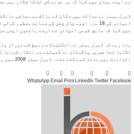
نے اپنے بیان میں کہا کہ وہ جوئے کی لت کا شکار ہیں ج
ڈیرل ہیئر نے عدالت میں دکان کے مالک سے معافی مانگتے
امپائر کی 18 ماہ اچھے چال چلن کی ضمانت منظور
میں کہا کہ سابق قومی امپائر نے اپنے ہاتھوں اپنی عز
لگایا تھا جس پر پاکستان نے کھیلنے سے انکار کردیا ت
الزامات بھی عائد کیے گئے تھے۔ ڈیرل ہیئر 2008 میں ریٹائر ہوگئے تھے۔
WhatsApp
Email
Print
LinkedIn
Twitter
Facebook