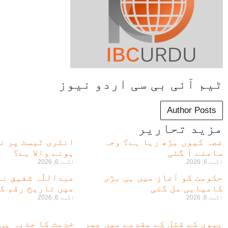
ٹیم آئی بی سی اردو نیوز
Author Posts
مزید تحاریر
غصہ کیوں بڑھ رہا ہے؟ وجہ
انٹری ٹیسٹ پر ن
سامنے آ گئی
ہونے والا ہے؟
اگست 6, 2026
اگست 6, 2026
حکومت کو آغاز میں ہی بڑی
عبداللّٰہ شفیق ن
کامیابی مل گئی
میں تاریخ رقم کر
اگست 6, 2026
اگست 6, 2026
بیوی کے قتل کے مقدمے میں عمر
خدمت کا جذبہ ہی