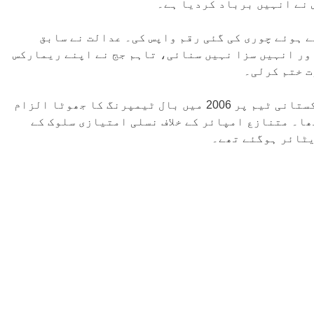
س نے انہیں برباد کردیا ہے۔
 ہوئے چوری کی گئی رقم واپس کی۔ عدالت نے سابق
 کرلی اور انہیں سزا نہیں سنائی، تاہم جج نے اپنے ریمارکس
ت ختم کرلی۔
یاد رہے کہ ڈیرل ہیئر نے انگلینڈ سے میچ کے دوران پاکستانی ٹیم پر 2006 میں بال ٹیمپرنگ کا جھوٹا الزام
ھا۔ متنازع امپائر کے خلاف نسلی امتیازی سلوک کے