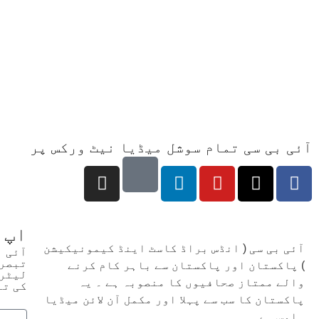
آئی بی سی تمام سوشل میڈیا نیٹ ورکس پر
اپ 
آئی بی سی ( انڈس براڈ کاسٹ اینڈ کیمونیکیشن
آئی 
تبصرو
) پاکستان اور پاکستان سے باہر کام کرنے
لیٹر 
والے ممتاز صحافیوں کا منصوبہ ہے ۔ یہ
کی تع
پاکستان کا سب سے پہلا اور مکمل آن لائن میڈیا
ہاوس ہے .