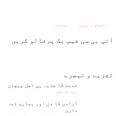
دلچسپ و عجیب
معاشرہ
آئی بی سی فیس بک پرفالو کریں
تجزیے و تبصرے
خدمت کا جذبہ ہی اصل پہچان
مبارک علی
آزادی کا دن اور ہماری ذمہ
داری