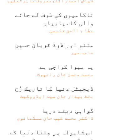
فیاض احمدرانا،معروف ماہرتعلیم
ناکامیوں کی طرف لے جانے
والی کامیابیاں
عطا ء الحق قاسمی
منٹو اور لارڈ قربان حسین
حامد میر
یہ میرا کراچی ہے
محمد محسن خان راجپوت
ڈیجیٹل دنیا کا تاریک رُخ
بخت بیدار جان سید ایڈووکیٹ
گواہی دیتے دریا
ڈاکٹر محمد طیب خان سنگھانوی
اس شاہراہ پر چلنا دنیا کے