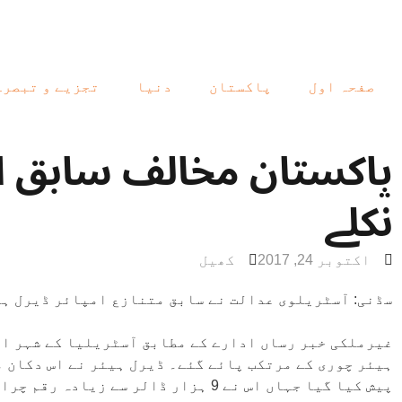
صفحہ اول
پاکستان
دنیا
تجزیے و تبصرے
پاکستان مخالف سابق امپ
نکلے
اکتوبر 24, 2017
کھیل
سڈنی: آسٹریلوی عدالت نے سابق متنازع امپائر ڈیرل ہ
غیرملکی خبر رساں ادارے کے مطابق آسٹریلیا کے شہر ا
ہیئر چوری کے مرتکب پائے گئے۔ ڈیرل ہیئر نے اس دکان م
پیش کیا گیا جہاں اس نے 9 ہزار ڈالر س