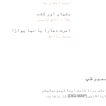
محمد ذیشان بٹ
بلیاں اور کتے
عطا ء الحق قاسمی
امرت دھارا یا نیا پواڑا
سہیل وڑائچ
مبرشپ
 انڈس براڈ کاسٹ اینڈ کیمونیکیشن
) ڈیجٹیل میڈیاالائنس (DIGI MAP) کا باقاعدہ