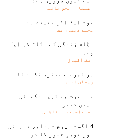
لیے کیوں ضروری ہے؟
اعتصام الحق ثاقب
موت ایک اٹل حقیقت ہے
محمد ذیشان بٹ
نظامِ زندگی کے بگاڑ کی اصل
وجہ
آصف اقبال
ہر گھر سے جینزی نکلے گا
ریحان آفاق
وہ عورت جو کہیں دکھائی
نہیں دیتی
سجاداحمدشاہ کاظمی
4 اگست : یومِ شہداء، قربانی
اور قومی شعور کا دن