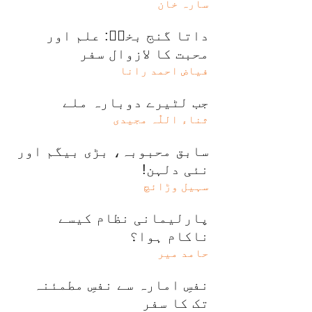
سارہ خان
داتا گنج بخشؒ: علم اور
محبت کا لازوال سفر
فیاض احمد رانا
جب لٹیرے دوبارہ ملے
ثناء اللّٰہ مجیدی
سابق محبوبہ، بڑی بیگم اور
نئی دلہن!
سہیل وڑائچ
پارلیمانی نظام کیسے
ناکام ہوا؟
حامد میر
نفسِ امارہ سے نفسِ مطمئنہ
تک کا سفر