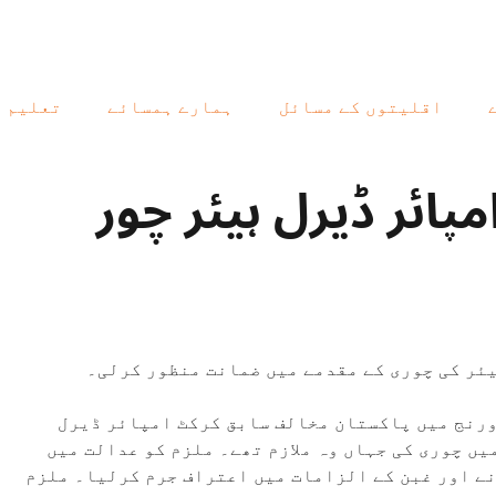
اقلیتوں کے مسائل
ہمارے ہمسائے
تعلیم
ائر ڈیرل ہیئر چور
یئر کی چوری کے مقدمے میں ضمانت منظور کرلی۔
ورنج میں پاکستان مخالف سابق کرکٹ امپائر ڈیرل
یں چوری کی جہاں وہ ملازم تھے۔ ملزم کو عدالت میں
ے زیادہ رقم چرانے اور غبن کے الزامات میں اعتراف جرم کرلیا۔ ملزم