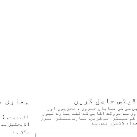
ڈیٹس حاصل کریں
ہماری م
بی سی کی نمایاں خبروں ، تجزیوں اور
ں سے بروقت اگاہی کے لئے ہمارے نیوز
آئی بی سی (
کو سبسکرائب کریں. ہمارے سبسکرائبرز
داد لاکھوں میں ہے
رکن ہے ۔