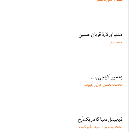
منٹو اور لارڈ قربان حسین
حامد میر
یہ میرا کراچی ہے
محمد محسن خان راجپوت
ڈیجیٹل دنیا کا تاریک رُخ
بخت بیدار جان سید ایڈووکیٹ