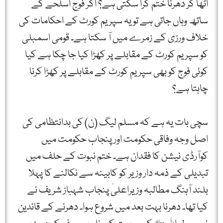
اٹھا کر دھرنا ختم کرا سکتی ہے؟ اگر فوج اسلحے کے
ساتھ وہاں جاتی ہے تو یہ سپریم کورٹ کے احکامات کی
خلاف ورزی کے زمرے میں آ سکتا ہے۔ قومی اسمبلی
کو سپریم کورٹ کے مقابلے پر کھڑا کیا جا چکا ہے کیا
کوئی فوج کو بھی سپریم کورٹ کے مقابلے پر کھڑا کرنا
چاہتا ہے؟
سچی بات یہ ہے کہ مسلم لیگ (ن) کی بدانتظامی کی
اصل وجہ وفاقی حکومت اور پنجاب حکومت میں
کوآرڈی نیشن کا فقدان ہے۔ ختم نبوت کے حلف میں
تبدیلی کے ذمہ دار وزیر کو کابینہ سے نکالنے کا پہلا
بلند آہنگ مطالبہ وزیراعلیٰ پنجاب شہباز شریف نے
کیا تھا۔ دھرنا بہت بعد میں شروع ہوا۔ دھرنے کے قائدین