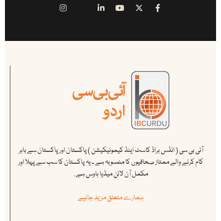
آئی بی سی ( انڈس براڈ کاسٹ اینڈ کیمونیکیشن ) پاکستان اور پاکستان سے باہر
کام کرنے والے ممتاز صحافیوں کا منصوبہ ہے ۔ یہ پاکستان کا سب سے پہلا اور
مکمل آن لائن میڈیا ہاوس ہے .
ہمارے متعلق مزید جانیے