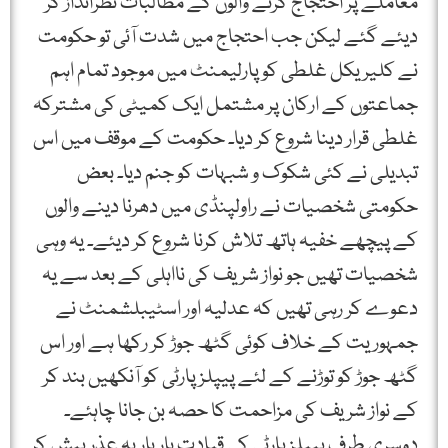
معاملے پر احتجاج کرنے والوں کے مطالبات نظرانداز کر
دیئے گئے لیکن جب احتجاج میں شدت آئی تو حکومت
نے کلیریکل غلطی کو پارلیمنٹ میں موجود تمام اہم
جماعتوں کے ارکان پر مشتمل ایک کمیٹی کی مشترکہ
غلطی قرار دینا شروع کر دیا۔ حکومت کے موقف میں اس
تبدیلی نے کئی شکوک و شبہات کو جنم دیا۔ بعض
حکومتی شخصیات نے راولپنڈی میں دھرنا دینے والوں
کے پیچھے خفیہ ہاتھ تلاش کرنا شروع کر دیئے۔ یہ وہی
شخصیات تھیں جو نواز شریف کی نااہلی کے بعد سے یہ
دعوے کر رہی تھیں کہ عدلیہ اور اسٹیبلشمنٹ نے
جمہوریت کے خلاف کوئی گٹھ جوڑ کر رکھا ہے اور اس
گٹھ جوڑ کو توڑنے کے لئے پیپلز پارٹی کو آنکھیں بند کر
کے نواز شریف کی مزاحمت کا حصہ بن جانا چاہئے۔
دوسری طرف پیپلز پارٹی کی قیادت بار بار یہ عذر پیش کر