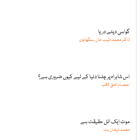
گواہی دیتے دریا
ڈاکٹر محمد طیب خان سنگھانوی
اس شاہراہ پر چلنا دنیا کے لیے کیوں ضروری ہے؟
اعتصام الحق ثاقب
موت ایک اٹل حقیقت ہے
محمد ذیشان بٹ