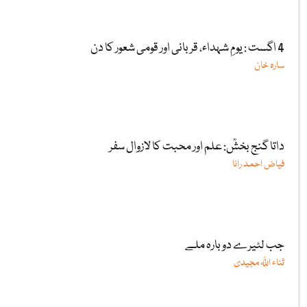
4 اگست : یومِ شہداء، قربانی اور قومی شعور کا دن
سارہ خان
داتا گنج بخشؒ: علم اور محبت کا لازوال سفر
فیاض احمد رانا
جب لٹیرے دوبارہ ملے
ثناء اللّٰہ مجیدی