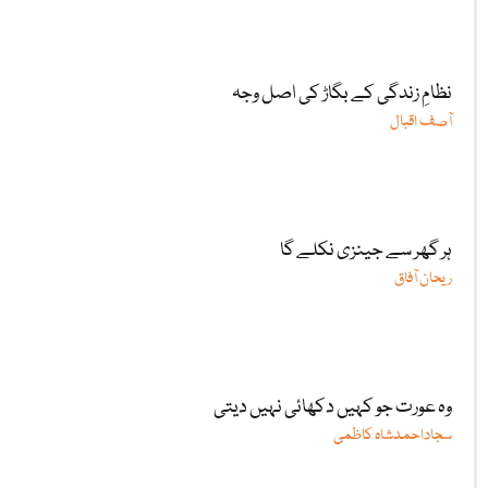
نظامِ زندگی کے بگاڑ کی اصل وجہ
آصف اقبال
ہر گھر سے جینزی نکلے گا
ریحان آفاق
وہ عورت جو کہیں دکھائی نہیں دیتی
سجاداحمدشاہ کاظمی