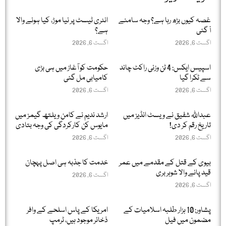
غصہ کیوں بڑھ رہا ہے؟ وجہ سامنے
انٹری ٹیسٹ پر نیا موڑ، کیا ہونے والا
آ گئی
ہے؟
اگست 6, 2026
اگست 6, 2026
اسپیس ایکس: 4 ٹن وزنی راکٹ چاند
حکومت کو آغاز میں ہی بڑی
سے ٹکرا گیا
کامیابی مل گئی
اگست 6, 2026
اگست 6, 2026
عبداللّٰہ شفیق نے ویسٹ انڈیز میں
ارشد ندیم نے کامن ویلتھ گیمز میں
تاریخ رقم کر دی!
مایوس کن کارکردگی کی وجہ بتادی
اگست 6, 2026
اگست 6, 2026
بیوی کے قتل کے مقدمے میں عمر
خدمت کا جذبہ ہی اصل پہچان
قید پانے والا شوہر بری
اگست 6, 2026
اگست 6, 2026
پشاور: 10 ہزار طلبہ اسلامیات کے
امریکا کے پاس اسلحے کے وافر
مضمون میں فیل
ذخائر موجود ہیں، ٹرمپ