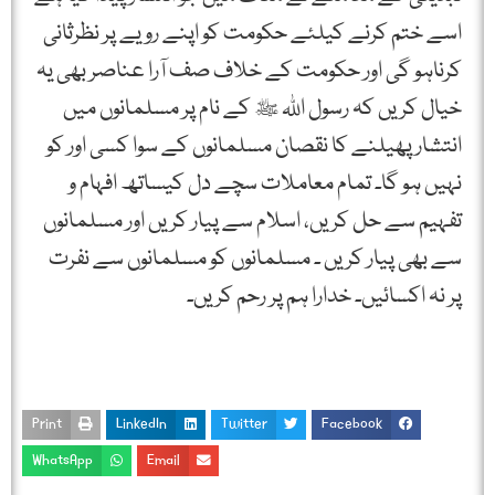
اسے ختم کرنے کیلئے حکومت کو اپنے رویے پر نظرثانی
کرناہو گی اور حکومت کے خلاف صف آرا عناصر بھی یہ
خیال کریں کہ رسول اللہ ﷺ کے نام پر مسلمانوں میں
انتشار پھیلنے کا نقصان مسلمانوں کے سوا کسی اور کو
نہیں ہو گا۔ تمام معاملات سچے دل کیساتھ افہام و
تفہیم سے حل کریں، اسلام سے پیار کریں اور مسلمانوں
سے بھی پیار کریں ۔ مسلمانوں کو مسلمانوں سے نفرت
پر نہ اکسائیں۔ خدارا ہم پر رحم کریں۔
Print
LinkedIn
Twitter
Facebook
WhatsApp
Email