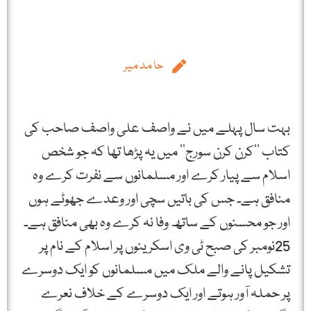
حا مد میر
بہت سال پہلے میں نے واصف علی واصف صاحب کی
کتاب ’’کرن کرن سورج‘‘ میں یہ پڑھا تھا کہ جو شخص
اسلام سے پیار کرے اور مسلمانوں سے نفرت کرے وہ
منافق ہے۔ جس کی باتیں سچی اور وعدے جھوٹے ہوں
اور جو محسنوں کے ساتھ وفا نہ کرے وہ بھی منافق ہے۔
25نومبر کی صبح ٹی وی اسکرینوں پر اسلام کے نام پر
تشکیل پانے والے ملک میں مسلمانوں کو ایک دوسرے
پر حملہ آور ہوتے اور ایک دوسرے کے خلاف نعرے