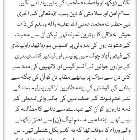
لگاتے دیکھا تو واصف صاحب کی باتیں یاد آنے لگیں۔
اسلام امن اور سلامتی کا دین ہے۔ اللہ تعالیٰ کے آخری
نبی حضرت محمد صلی اللہ علیہ وآلہ وسلم کی ذات
خوش اخلاقی کا بہترین نمونہ تھی لیکن اُن سے محبت
کے دعویداروں کی بدزبانی پر افسوس ہو رہا تھا۔ راولپنڈی
کے فیض آباد چوک میں پولیس اور فرنٹیر کانسٹیبلری
کے ہزاروں جوانوں نے آنسو گیس اور لاٹھیوں کی مدد سے
کئی دن سے سڑک پر بیٹھے مظاہرین کو اُن کی جگہ سے
ہٹانے کی کوشش کی۔ یہ مظاہرین اراکین پارلیمنٹ کے
لئے ختم نبوت کے حلف میں کی جانے والی تبدیلی کے
ذمہ دار وزیر کو اُن کے عہدے سے ہٹانے کا مطالبہ کر
رہے تھے۔ ابتدا میں مسلم لیگ (ن) سے تعلق رکھنے
والے وزراء کا موقف تھا کہ یہ کلیریکل غلطی تھی۔ اس