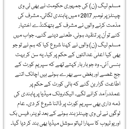
مسلم لیگ (ن) کی جمہوری حکومت نے بھی ٹی وی
چینلز پر نومبر 2017ء میں پابندی لگائی۔ مشرف کی
مذمت کرنے والوں نے مشرف کے ہتھکنڈے اختیار
کئے تو اُن پر تنقید ہوئی، طعنے دیئے گئے۔ جواب میں
مسلم لیگ (ن) والوں نے کہنا شروع کیا کہ ہم نے تو جو
بھی کیا اعلیٰ عدالتوں کے حکم پر کیا۔ یہ سن کر بہت
ہنسی آئی۔ وہ جو بار بار کہتے تھے کہ سپریم کورٹ کے
جج غصے اور بغض سے بھرے ہوئے ہیں اچانک اتنے
اطاعت گزار بن گئے کہ ہائی کورٹ کے حکم پر
عملدرآمد کرانے لگے۔ الیکٹرونک میڈیا پر پابندی کی
ذمہ داری بھی سپریم کورٹ پر ڈالنا شروع کر دی۔ عام
لوگوں نے ٹی وی چینلز بند ہونے کے بعد ٹویٹر، فیس بک
اور یو ٹیوب کا سہارا لیاتو سوشل میڈیا بھی بند کر دیا گیا۔