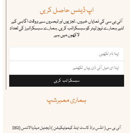
اپ ڈیٹس حاصل کریں
آئی بی سی کی نمایاں خبروں ، تجزیوں اور تبصروں سے بروقت اگاہی کے
لئے ہمارے نیوز لیٹر کو سبسکرائب کریں. ہمارے سبسکرائبرز کی تعداد
لاکھوں میں ہے
سبسکرائب کریں
ہماری ممبرشپ
آئی بی سی ( انڈس براڈ کاسٹ اینڈ کیمونیکیشن ) ڈیجٹیل میڈیاالائنس (DIGI