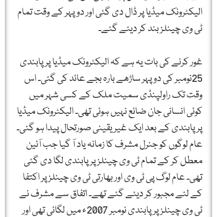
الیکٹرونک میڈیا پر ڈال دی گئی اور دوپہر کے وقت تمام
ٹی وی چینلز بند کر دیئے گئے۔
غور کرنے کی بات یہ ہے کہ الیکٹرونک میڈیا پر پابندی
25نومبر کی دوپہر ساڑھے بارہ بجے عائد کی گئی۔ اس
وقت تک راولپنڈی سمیت ملک کے کسی شہر میں
کوئی انسانی جان ضائع نہیں ہوئی تھی۔ الیکٹرونک میڈیا
پر پابندی کے بعد ایک غیر یقینی صورتحال پیدا ہو گئی۔
عام لوگوں کو جنرل مشرف کا زمانہ یاد آ گیا جب آئین
معطل کر کے تمام ٹی وی چینلز پر پابندی لگا دی گئی
تھی۔ عام لوگ پی ٹی وی اور بھارتی ٹی وی چینلز پر اکتفا
کے لئے مجبور کر دیئے گئے تھے۔ اتفاق سے مشرف نے
ٹی وی چینلز پر پابندی نومبر 2007ء میں لگائی تھی اور