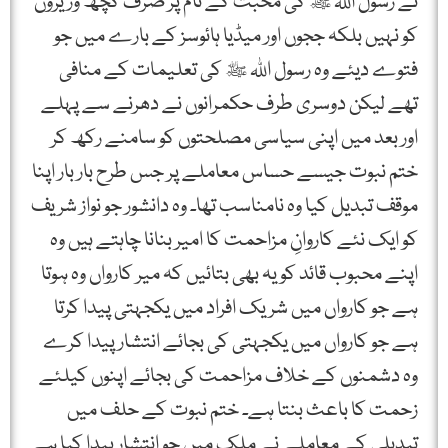
نے رسول اللہ ﷺ کی محبت کے نام پر صرف کچھ وزیروں
کو نہیں بلکہ ججوں اور میڈیا ہائوسز کے بارے میں جو
فتوے دیئے وہ رسول اللہ ﷺ کی تعلیمات کے منافی
تھے لیکن دوسری طرف حکمرانوں نے دھرنے سے پہلے
اور بعد میں اپنی سیاسی مصلحتوں کو سامنے رکھ کر
ختم نبوت جیسے حساس معاملے پر جس طرح بار بار اپنا
موقف تبدیل کیا وہ نامناسب تھا۔ وہ دانشور جو نواز شریف
کو ایک نئے کاروانِ مزاحمت کا امیر بنانا چاہتے ہیں وہ
اپنے محبوب قائد کو یہ بھی بتائیں کہ میر کارواں وہ ہوتا
ہے جو کارواں میں شریک افراد میں یکجہتی پیدا کرتا
ہے جو کارواں میں یکجہتی کی بجائے انتشار پیدا کرے
وہ دشمنوں کے خلاف مزاحمت کی بجائے اپنوں کیلئے
زحمت کا باعث بنتا ہے۔ ختم نبوت کے حلف میں
تبدیلی کے معاملے نے ملک میں جو انتشار پیدا کیا ہے