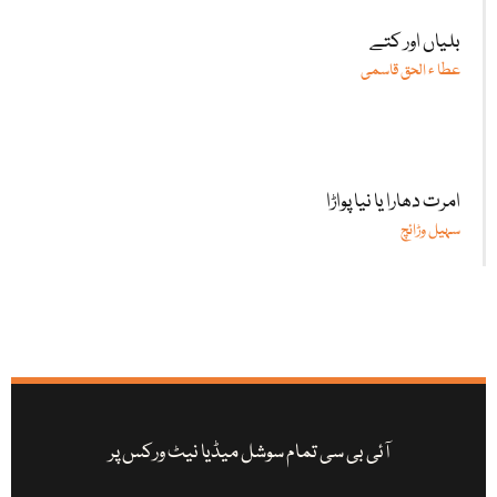
بلیاں اور کتے
عطا ء الحق قاسمی
امرت دھارا یا نیا پواڑا
سہیل وڑائچ
آئی بی سی تمام سوشل میڈیا نیٹ ورکس پر