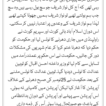
رہی تھی کہ آج کل نواز شریف جو سچ بول رہے ہیں وہ سچ
جب ہم بولتے تھے تو نواز شریف ہمیں جھوٹا کہتے تھے
لہٰذا ہم نواز شریف کے وعدوں پر اعتبار نہیں کر سکتے۔
اس دوران اسلام آباد ہائی کورٹ اور سپریم کورٹ نے
راولپنڈی میں جاری دھرنے کا نوٹس لیا اور حکومت کو
حکم دیا کہ دھرنا ختم کروا کر عام شہریوں کی مشکلات
دور کی جائیں۔ حکومت نے اس حکم پر عملدرآمد میں
تساہل سے کام لیا تو وزیر داخلہ احسن اقبال کو توہین
عدالت کا نوٹس دیدیا گیا۔ توہین عدالت کا نوٹس ملنے
کے بعد حکومت نے 25نومبر کی صبح دھرنے کے خلاف
آپریشن کا آغاز کیا لیکن آپریشن میں کامیابی نہ ہوئی۔
اس آپریشن سے پہلے اور آپریشن کے دوران بدانتظامی
کے باعث جو صورتحال پیدا ہوئی اُس کی ذمہ داری