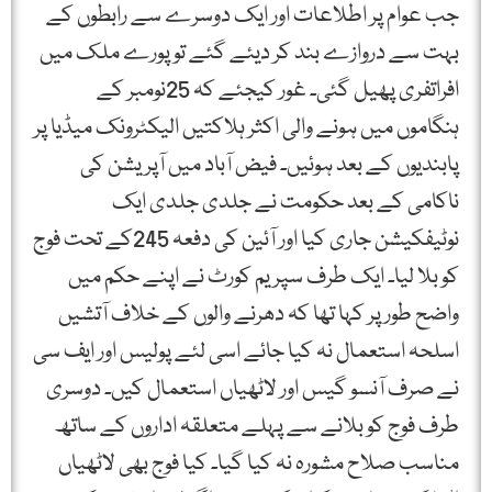
جب عوام پر اطلاعات اور ایک دوسرے سے رابطوں کے
بہت سے دروازے بند کر دیئے گئے تو پورے ملک میں
افراتفری پھیل گئی۔ غور کیجئے کہ 25نومبر کے
ہنگاموں میں ہونے والی اکثر ہلاکتیں الیکٹرونک میڈیا پر
پابندیوں کے بعد ہوئیں۔ فیض آباد میں آپریشن کی
ناکامی کے بعد حکومت نے جلدی جلدی ایک
نوٹیفکیشن جاری کیا اور آئین کی دفعہ 245کے تحت فوج
کو بلا لیا۔ ایک طرف سپریم کورٹ نے اپنے حکم میں
واضح طور پر کہا تھا کہ دھرنے والوں کے خلاف آتشیں
اسلحہ استعمال نہ کیا جائے اسی لئے پولیس اور ایف سی
نے صرف آنسو گیس اور لاٹھیاں استعمال کیں۔ دوسری
طرف فوج کو بلانے سے پہلے متعلقہ اداروں کے ساتھ
مناسب صلاح مشورہ نہ کیا گیا۔ کیا فوج بھی لاٹھیاں