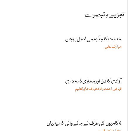
تجزیے و تبصرے
خدمت کا جذبہ ہی اصل پہچان
مبارک علی
آزادی کا دن اور ہماری ذمہ داری
فیاض احمدرانا،معروف ماہرتعلیم
ناکامیوں کی طرف لے جانے والی کامیابیاں
عطا ء الحق قاسمی