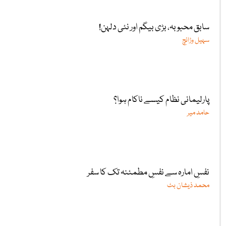
سابق محبوبہ، بڑی بیگم اور نئی دلہن!
سہیل وڑائچ
پارلیمانی نظام کیسے ناکام ہوا؟
حامد میر
نفسِ امارہ سے نفسِ مطمئنہ تک کا سفر
محمد ذیشان بٹ