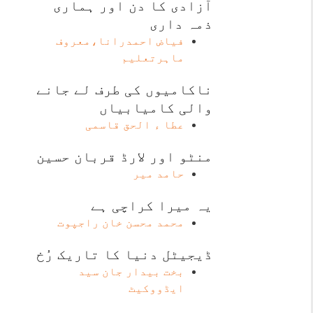
آزادی کا دن اور ہماری
ذمہ داری
فیاض احمدرانا،معروف
ماہرتعلیم
ناکامیوں کی طرف لے جانے
والی کامیابیاں
عطا ء الحق قاسمی
منٹو اور لارڈ قربان حسین
حامد میر
یہ میرا کراچی ہے
محمد محسن خان راجپوت
ڈیجیٹل دنیا کا تاریک رُخ
بخت بیدار جان سید
ایڈووکیٹ