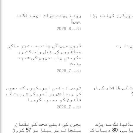
ورکرز کیلئے بڑا
روتے ہوئے عوام اچھے لگتے
ہیں!
اگست 8, 2026
پنا ہے
ڈیجی میپ کی جانب سے غیر ملکی
صحافیوں کی نقل و حرکت پر
حکومتی پابندیوں کی شدید
مذمت
اگست 7, 2026
 کی طاقت، کہاں
ٹرمپ نے غیر امریکیوں کے بچوں
کی پیدائش پر امریکی شہریت کے
قانون کو محدود کردیا
اگست 7, 2026
لائیڈنگ سے بڑے
بچوں کی ذہنی صحت کو نقصان
پیمانے پر تباہی، 80 دیہات کا
پہنچانے پر میٹا پر 57 کروڑ