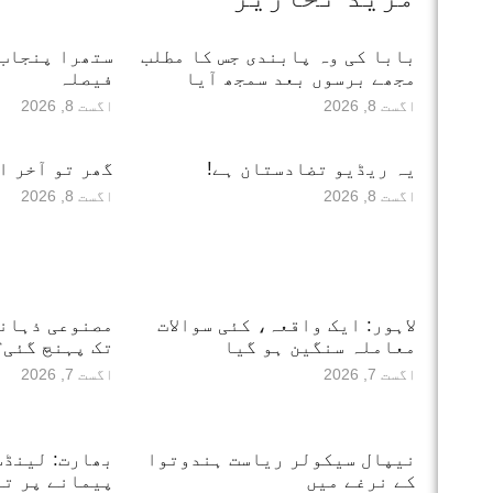
بابا کی وہ پابندی جس کا مطلب
ستھرا پنجاب 
مجھے برسوں بعد سمجھ آیا
فیصلہ
اگست 8, 2026
اگست 8, 2026
یہ ریڈیو تضادستان ہے!
گھر تو آخر ا
اگست 8, 2026
اگست 8, 2026
لاہور: ایک واقعہ، کئی سوالات
مصنوعی ذہانت
معاملہ سنگین ہو گیا
تک پہنچ گئی؟
اگست 7, 2026
اگست 7, 2026
نیپال سیکولر ریاست ہندوتوا
بھارت: لینڈس
کے نرغے میں