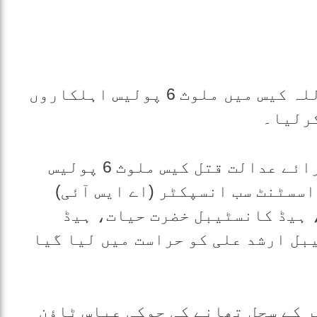
کراچی: سندھ ہائیکورٹ نے نقیب اللہ کیس میں ملوث 6 پولیس اہلکاروں
نیوز کے مطابق نقیب اللہ کے ماورائے عدالت قتل کیس ملوث 6 پولیس
سسٹنٹ سب انسپکٹر (اے ایس آئی)
 ہیڈ کانسٹیبل خضرت حیات، ہیڈ
ل ارشد علی کو حراست میں لیا گیا
 کے سچل تھانے کی چوکی عباس ٹاؤن