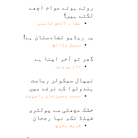
روتے ہوئے عوام اچھے
لگتے ہیں!
عطا ء الحق قاسمی
یہ ریڈیو تضادستان ہے!
سہیل وڑائچ
گھر تو آخر اپنا ہے
ناز پروین
نیپال سیکولر ریاست
ہندوتوا کے نرغے میں
محمد محسن خان راجپوت
خشک مچھلی سے پولٹری
فیلڈ تک، نیا رجحان
ظریف بلوچ