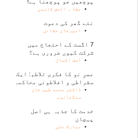
پوچھیں جو پوچھنا ہے!
عطا ء الحق قاسمی
نئے گھر کی دعوت
امیرجان حقانی
7 اگست کے احتجاج میں
شرکت کیوں ضروری ہے؟
آصف اقبال
عصرِ نو کا فکری تلاطم: ایک
سقراطی و افلاطونی محاکمہ
ڈاکٹر محمد طیب خان
سنگھانوی
خدمت کا جذبہ ہی اصل
پہچان
مبارک علی