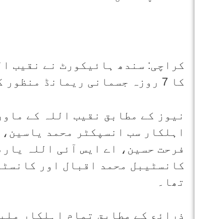
کا 7 روزہ جسمانی ریمانڈ منظور کرلیا۔
اہلکار سب انسپکٹر محمد یاسین، ا
فرحت حسین، اے ایس آئی اللہ یار،
کانسٹیبل محمد اقبال اور کانسٹیب
تھا۔
ذرائع کے مطابق تمام اہلکار ملیر