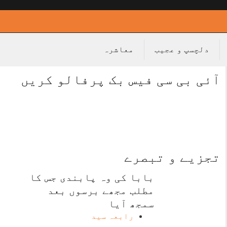
دلچسپ و عجیب
معاشرہ
آئی بی سی فیس بک پرفالو کریں
تجزیے و تبصرے
بابا کی وہ پابندی جس کا
مطلب مجھے برسوں بعد
سمجھ آیا
رابعہ سید