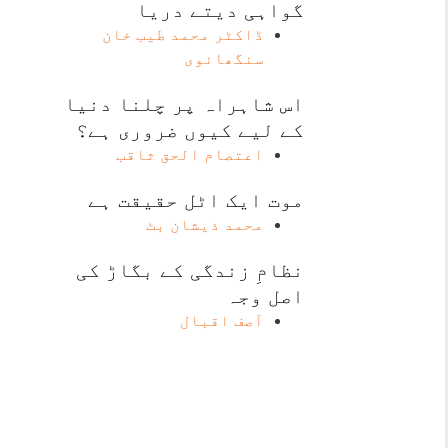
گواہی دیتے دریا
ڈاکٹر محمد طیب خان
سنگھانوی
اس شاہراہ پر چلنا دنیا
کے لیے کیوں ضروری ہے؟
اعتصام الحق ثاقب
موت ایک اٹل حقیقت ہے
محمد ذیشان بٹ
نظامِ زندگی کے بگاڑ کی
اصل وجہ
آصف اقبال