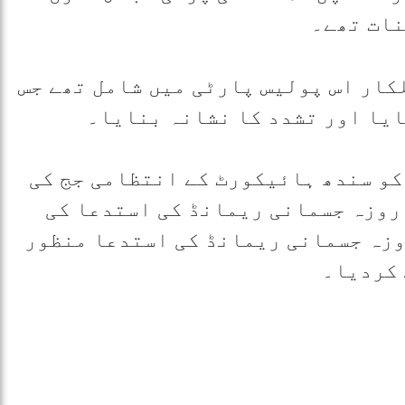
نات تھے۔
کار اس پولیس پارٹی میں شامل تھے جس
ایا اور تشدد کا نشانہ بنایا۔
کو سندھ ہائیکورٹ کے انتظامی جج کی
دالت میں پیش کیا جہاں ان کے 14 روزہ جسمانی ریمانڈ کی استدعا کی
تاہم عدالت نے ملزمان کے 7 روزہ جسمانی ریمانڈ کی استدعا منظور
 کردیا۔