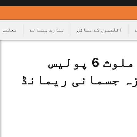
اقلیتوں کے مسائل
ہمارے ہمسائے
تعلیم
نقیب قتل کیس میں ملوث 6 پولیس
روں کا 7 روزہ جسمانی ریمانڈ