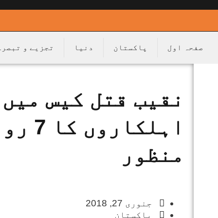
صفحہ اول
پاکستان
دنیا
تجزیے و تبصرے
اہلکا
منظور
جنوری 27, 2018
پاکستان