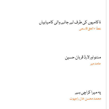
ناکامیوں کی طرف لے جانے والی کامیابیاں
عطا ء الحق قاسمی
منٹو اور لارڈ قربان حسین
حامد میر
یہ میرا کراچی ہے
محمد محسن خان راجپوت