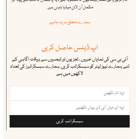
مکمل آن لائن میڈیا ہاوس ہے .
ہمارے متعلق مزید جانیے
اپ ڈیٹس حاصل کریں
آئی بی سی کی نمایاں خبروں ، تجزیوں اور تبصروں سے بروقت اگاہی کے
لئے ہمارے نیوز لیٹر کو سبسکرائب کریں. ہمارے سبسکرائبرز کی تعداد
لاکھوں میں ہے
سبسکرائب کریں