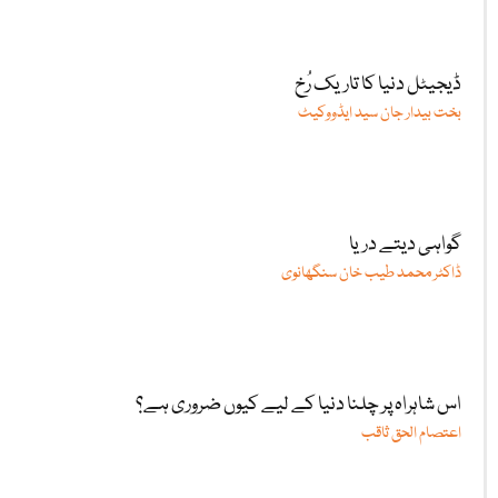
ڈیجیٹل دنیا کا تاریک رُخ
بخت بیدار جان سید ایڈووکیٹ
گواہی دیتے دریا
ڈاکٹر محمد طیب خان سنگھانوی
اس شاہراہ پر چلنا دنیا کے لیے کیوں ضروری ہے؟
اعتصام الحق ثاقب