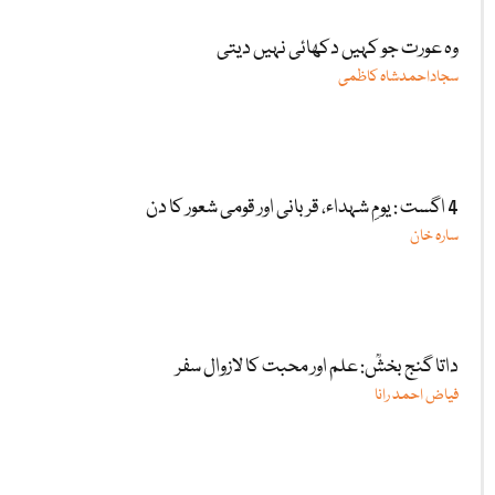
وہ عورت جو کہیں دکھائی نہیں دیتی
سجاداحمدشاہ کاظمی
4 اگست : یومِ شہداء، قربانی اور قومی شعور کا دن
سارہ خان
داتا گنج بخشؒ: علم اور محبت کا لازوال سفر
فیاض احمد رانا