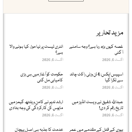
مزید تحاریر
غصہ کیوں بڑھ رہا ہے؟ وجہ سامنے
انٹری ٹیسٹ پر نیا موڑ، کیا ہونے والا
آ گئی
ہے؟
اگست 6, 2026
اگست 6, 2026
اسپیس ایکس: 4 ٹن وزنی راکٹ چاند
حکومت کو آغاز میں ہی بڑی
سے ٹکرا گیا
کامیابی مل گئی
اگست 6, 2026
اگست 6, 2026
عبداللّٰہ شفیق نے ویسٹ انڈیز میں
ارشد ندیم نے کامن ویلتھ گیمز میں
تاریخ رقم کر دی!
مایوس کن کارکردگی کی وجہ بتادی
اگست 6, 2026
اگست 6, 2026
بیوی کے قتل کے مقدمے میں عمر
خدمت کا جذبہ ہی اصل پہچان