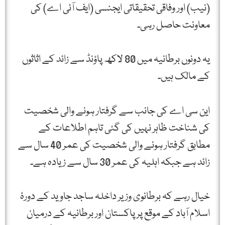
(نیب) اور وفاقی تحقیقاتی ایجنسی (ایف آئی اے) کی
معاونت حاصل رہی۔
یہ دونوں برطانیہ میں 80 لاکھ پاؤنڈ سے زائد کے اثاثوں
کے مالک ہیں۔
این سی اے کی جانب سے گرفتار ہونے والی شخصیت
کی شناخت ظاہر نہیں کی گئی تاہم اطلاعات کے
مطابق گرفتار ہونے والی شخصیت کی عمر 40 سال سے
زائد ہے جبکہ اہلیہ کی عمر 30 سال سے زیادہ ہے۔
خیال رہے کہ برطانوی وزیر داخلہ ساجد جاوید کے دورۂ
اسلام آباد کے موقع پر پاکستان اور برطانیہ کے درمیان