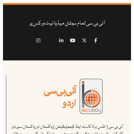
آئی بی سی تمام سوشل میڈیا نیٹ ورکس پر
آئی بی سی ( انڈس براڈ کاسٹ اینڈ کیمونیکیشن ) پاکستان اور پاکستان سے باہر
کام کرنے والے ممتاز صحافیوں کا منصوبہ ہے ۔ یہ پاکستان کا سب سے پہلا اور