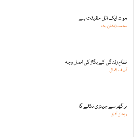
موت ایک اٹل حقیقت ہے
محمد ذیشان بٹ
نظامِ زندگی کے بگاڑ کی اصل وجہ
آصف اقبال
ہر گھر سے جینزی نکلے گا
ریحان آفاق