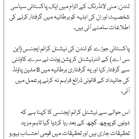
لندن: منی لانڈرنگ کے الزام میں ایک پاکستانی سیاسی
شخصیت اور ان کی اہلیہ کو برطانیہ میں گرفتار کرنے کی
اطلاعات سامنے آئی ہیں۔
پاکستانی جوڑے کو لندن کی نیشنل کرائم ایجنسی (این
سی اے) کے انٹرنیشنل کرپشن یونٹ نے سرے کاؤنٹی
سے گرفتار کیا اور یہ گرفتاری برطانیہ میں 8 ملین پاؤنڈ
کی جائیداد کے قانونی ذرائع فراہم نہ کرنے پرعمل میں
آئی۔
اس حوالے سے نیشنل کرائم ایجنسی کا کہنا ہے کہ
دونوں کو پوچھ گچھ کے بعد رہا کردیا گیا تاہم مزید
تحقیقات جاری ہیں اور تحقیقات میں قومی احتساب بیورو