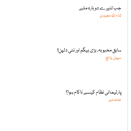
جب لٹیرے دوبارہ ملے
ثناء اللّٰہ مجیدی
سابق محبوبہ، بڑی بیگم اور نئی دلہن!
سہیل وڑائچ
پارلیمانی نظام کیسے ناکام ہوا؟
حامد میر