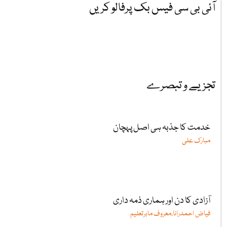
آئی بی سی فیس بک پرفالو کریں
تجزیے و تبصرے
خدمت کا جذبہ ہی اصل پہچان
مبارک علی
آزادی کا دن اور ہماری ذمہ داری
فیاض احمدرانا،معروف ماہرتعلیم