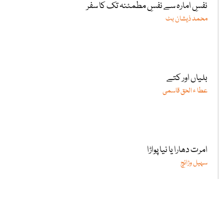
نفسِ امارہ سے نفسِ مطمئنہ تک کا سفر
محمد ذیشان بٹ
بلیاں اور کتے
عطا ء الحق قاسمی
امرت دھارا یا نیا پواڑا
سہیل وڑائچ