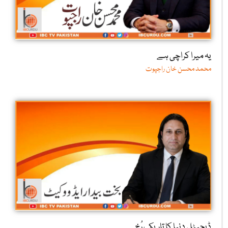
یہ میرا کراچی ہے
محمد محسن خان راجپوت
ڈیجیٹل دنیا کا تاریک رُخ