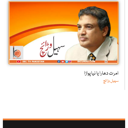
امرت دھارا یا نیا پواڑا
سہیل وڑائچ