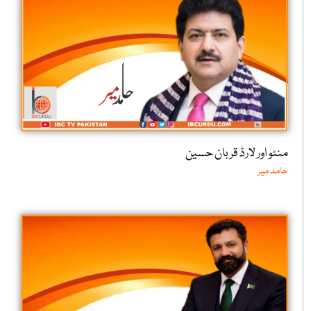
منٹو اور لارڈ قربان حسین
حامد میر