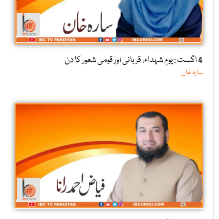
4 اگست : یومِ شہداء، قربانی اور قومی شعور کا دن
سارہ خان