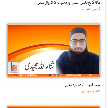
داتا گنج بخشؒ: علم اور محبت کا لازوال سفر
فیاض احمد رانا
جب لٹیرے دوبارہ ملے
ثناء اللّٰہ مجیدی