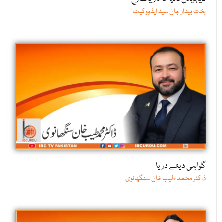
بخت بیدار جان سید ایڈووکیٹ
گواہی دیتے دریا
ڈاکٹر محمد طیب خان سنگھانوی