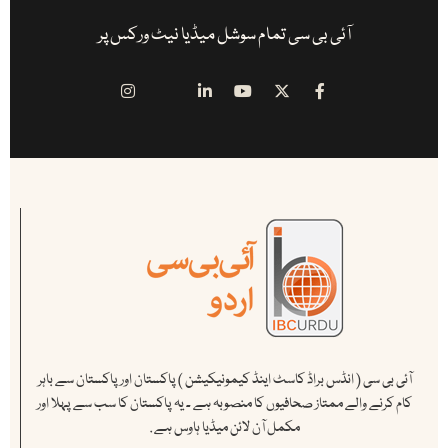
آئی بی سی تمام سوشل میڈیا نیٹ ورکس پر
آئی بی سی ( انڈس براڈ کاسٹ اینڈ کیمونیکیشن ) پاکستان اور پاکستان سے باہر
کام کرنے والے ممتاز صحافیوں کا منصوبہ ہے ۔ یہ پاکستان کا سب سے پہلا اور
مکمل آن لائن میڈیا ہاوس ہے .