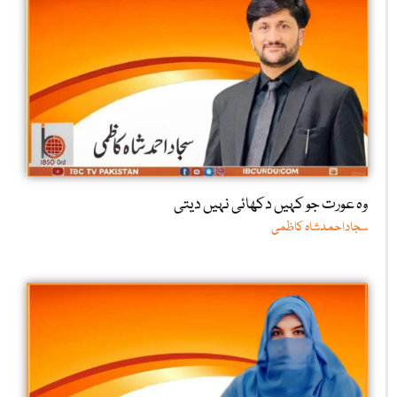
وہ عورت جو کہیں دکھائی نہیں دیتی
سجاداحمدشاہ کاظمی