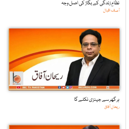
نظامِ زندگی کے بگاڑ کی اصل وجہ
آصف اقبال
ہر گھر سے جینزی نکلے گا
ریحان آفاق