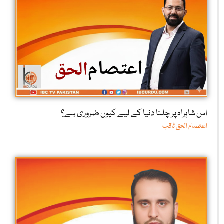
اس شاہراہ پر چلنا دنیا کے لیے کیوں ضروری ہے؟
اعتصام الحق ثاقب