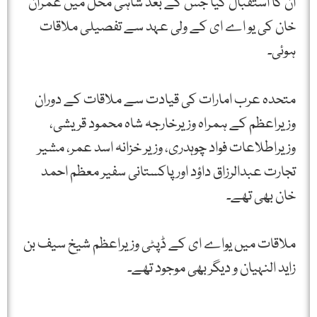
ان کا استقبال کیا جس کے بعد شاہی محل میں عمران
خان کی یو اے ای کے ولی عہد سے تفصیلی ملاقات
ہوئی۔
متحدہ عرب امارات کی قیادت سے ملاقات کے دوران
وزیراعظم کے ہمراہ وزیرخارجہ شاہ محمود قریشی،
وزیراطلاعات فواد چوہدری، وزیر خزانہ اسد عمر، مشیر
تجارت عبدالرزاق داؤد اور پاکستانی سفیر معظم احمد
خان بھی تھے۔
ملاقات میں یواے ای کے ڈپٹی وزیراعظم شیخ سیف بن
زاید النہیان و دیگر بھی موجود تھے۔