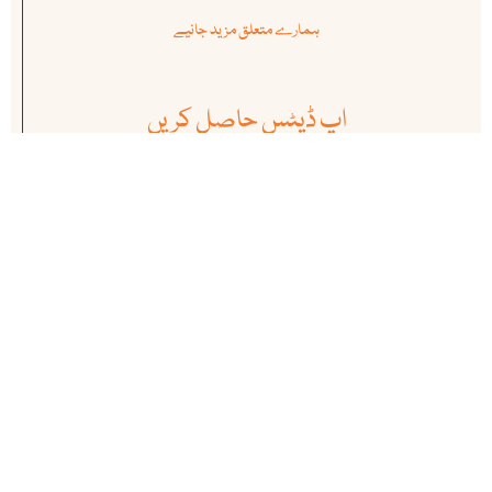
ہمارے متعلق مزید جانیے
اپ ڈیٹس حاصل کریں
آئی بی سی کی نمایاں خبروں ، تجزیوں اور تبصروں سے بروقت اگاہی کے
لئے ہمارے نیوز لیٹر کو سبسکرائب کریں. ہمارے سبسکرائبرز کی تعداد
لاکھوں میں ہے
سبسکرائب کریں
ہماری ممبرشپ