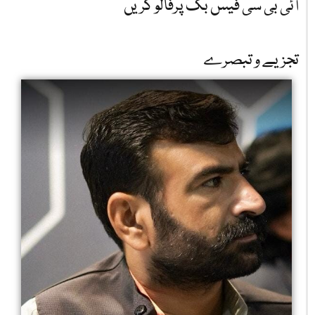
آئی بی سی فیس بک پرفالو کریں
تجزیے و تبصرے