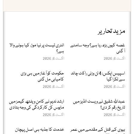
مزید تحاریر
غصہ کیوں بڑھ رہا ہے؟ وجہ سامنے
انٹری ٹیسٹ پر نیا موڑ، کیا ہونے والا
آ گئی
ہے؟
اگست 6, 2026
اگست 6, 2026
اسپیس ایکس: 4 ٹن وزنی راکٹ چاند
حکومت کو آغاز میں ہی بڑی
سے ٹکرا گیا
کامیابی مل گئی
اگست 6, 2026
اگست 6, 2026
عبداللّٰہ شفیق نے ویسٹ انڈیز میں
ارشد ندیم نے کامن ویلتھ گیمز میں
تاریخ رقم کر دی!
مایوس کن کارکردگی کی وجہ بتادی
اگست 6, 2026
اگست 6, 2026
بیوی کے قتل کے مقدمے میں عمر
خدمت کا جذبہ ہی اصل پہچان