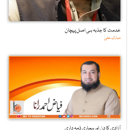
خدمت کا جذبہ ہی اصل پہچان
مبارک علی
آزادی کا دن اور ہماری ذمہ داری