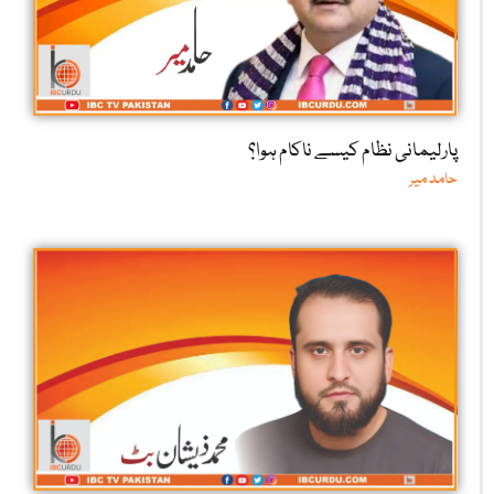
پارلیمانی نظام کیسے ناکام ہوا؟
حامد میر