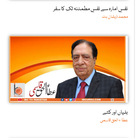
نفسِ امارہ سے نفسِ مطمئنہ تک کا سفر
محمد ذیشان بٹ
بلیاں اور کتے
عطا ء الحق قاسمی