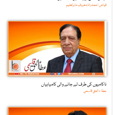
فیاض احمدرانا،معروف ماہرتعلیم
ناکامیوں کی طرف لے جانے والی کامیابیاں
عطا ء الحق قاسمی