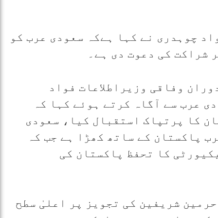
فواد چوہدری نے کہا ہےکہ سعودی عرب کو
 شراکت کی دعوت دی ہے۔
دوران وفاقی وزیراطلاعات فواد
ی عرب سے آگاہ کرتے ہوئے کہا کہ
ان کا پرتپاک استقبال کیا، سعودی
رب پاکستان کے ساتھ کھڑا ہے جب کہ
کیورٹی کا تحفظ پاکستان کی
حرمین شریفین کی تجویز پر اعلیٰ سطح