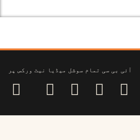
آئی بی سی تمام سوشل میڈیا نیٹ ورکس پر