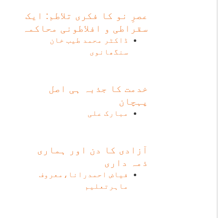
عصرِ نو کا فکری تلاطم: ایک
سقراطی و افلاطونی محاکمہ
ڈاکٹر محمد طیب خان
سنگھانوی
خدمت کا جذبہ ہی اصل
پہچان
مبارک علی
آزادی کا دن اور ہماری
ذمہ داری
فیاض احمدرانا،معروف
ماہرتعلیم