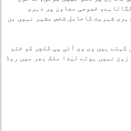
لگاتاہے، خصوصی معاون پر دہری
دہری شہریت کاحامل شخص مشیر نہیں بن
 کہتے ہیں وی وی آئی پی کلچر کو ختم
زون نہیں ہوتے لہٰذا ملک بھر میں ریڈ