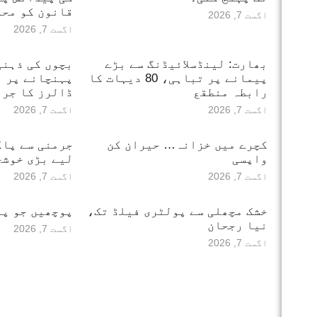
قانون کو محد
اگست 7, 2026
اگست 7, 2026
بھارت: لینڈسلائیڈنگ سے بڑے
بچوں کی ذہنی
پیمانے پر تباہی، 80 دیہات کا
رابطہ منطقع
ڈالرز کا جرم
اگست 7, 2026
اگست 7, 2026
کچرے میں خزانہ… حیران کن
جرمنی سے پاک
واپسی
لیے بڑی خوشخ
اگست 7, 2026
اگست 7, 2026
خشک مچھلی سے پولٹری فیلڈ تک،
پوچھیں جو پو
نیا رجحان
اگست 7, 2026
اگست 7, 2026