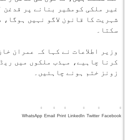
غیر ملکی کومشیر بنانے پر قدغن 
شہریت کا قانون لاگو نہیں ہوگا، 
سکتا۔
وزیر اطلاعات نے کہا کہ عمران خان
کرنا چاہیے، مہذب ملکوں میں ریڈ 
زونز ختم ہونے چاہئیں۔
WhatsApp
Email
Print
LinkedIn
Twitter
Facebook