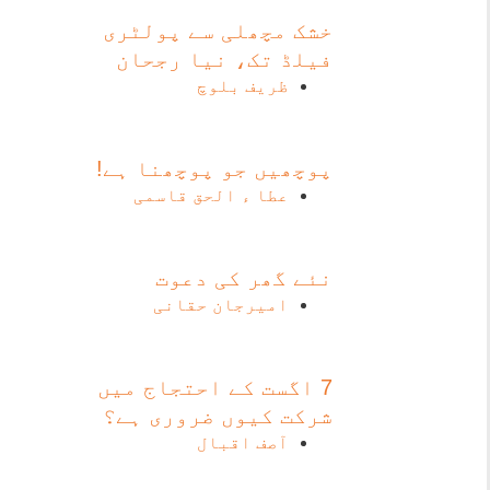
خشک مچھلی سے پولٹری
فیلڈ تک، نیا رجحان
ظریف بلوچ
پوچھیں جو پوچھنا ہے!
عطا ء الحق قاسمی
نئے گھر کی دعوت
امیرجان حقانی
7 اگست کے احتجاج میں
شرکت کیوں ضروری ہے؟
آصف اقبال