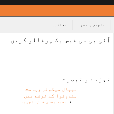
دلچسپ و عجیب
معاشرہ
آئی بی سی فیس بک پرفالو کریں
تجزیے و تبصرے
نیپال سیکولر ریاست
ہندوتوا کے نرغے میں
محمد محسن خان راجپوت