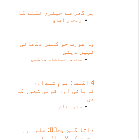
ہر گھر سے جینزی نکلے گا
ریحان آفاق
وہ عورت جو کہیں دکھائی
نہیں دیتی
سجاداحمدشاہ کاظمی
4 اگست : یومِ شہداء،
قربانی اور قومی شعور کا
دن
سارہ خان
داتا گنج بخشؒ: علم اور
محبت کا لازوال سفر