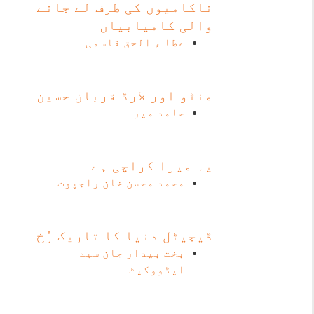
ناکامیوں کی طرف لے جانے
والی کامیابیاں
عطا ء الحق قاسمی
منٹو اور لارڈ قربان حسین
حامد میر
یہ میرا کراچی ہے
محمد محسن خان راجپوت
ڈیجیٹل دنیا کا تاریک رُخ
بخت بیدار جان سید
ایڈووکیٹ