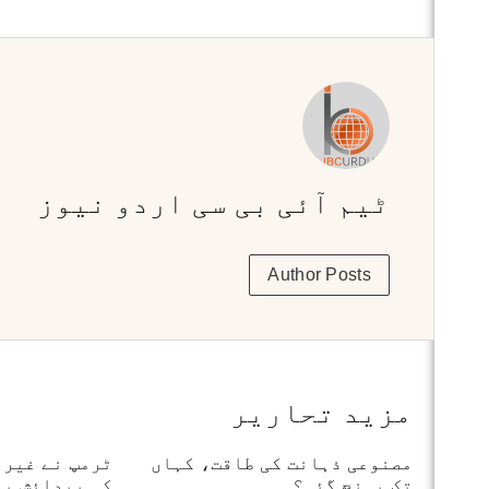
ٹیم آئی بی سی اردو نیوز
Author Posts
مزید تحاریر
مصنوعی ذہانت کی طاقت، کہاں
ٹرمپ نے غیر 
تک پہنچ گئی؟
کی پیدائش پر