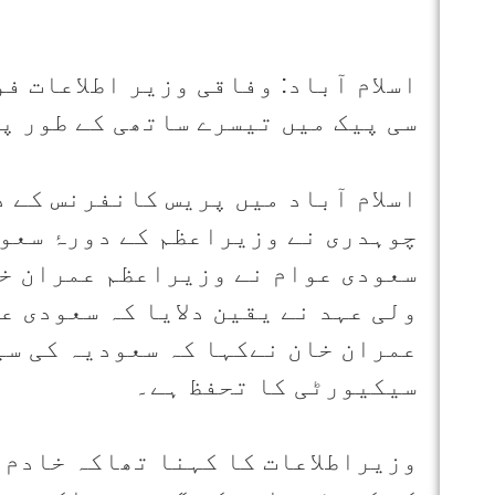
اسلام آباد: وفاقی وزیر اطلاعات 
سی پیک میں تیسرے ساتھی کے طور پر
اسلام آباد میں پریس کانفرنس کے 
چوہدری نے وزیراعظم کے دورۂ سعود
سعودی عوام نے وزیراعظم عمران خ
ولی عہد نے یقین دلایا کہ سعودی ع
عمران خان نےکہا کہ سعودیہ کی سی
سیکیورٹی کا تحفظ ہے۔
وزیراطلاعات کا کہنا تھاکہ خادم 