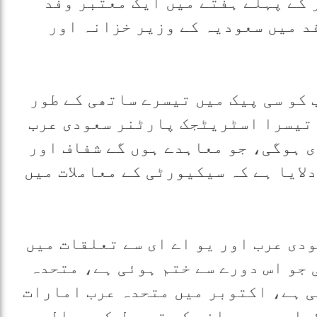
 کے پہلے ہفتے میں ایک معتبر وفد
فد میں سعودیہ کے وزیر خزانہ اور
 کو سی پیک میں تیسرے ساتھی کے طور
 تیسرا اسٹریٹجک پارٹنر سعودی عرب
 ہوگی، جو معاہدے ہوں گے شفاف اور
لایا ہے کہ سیکیورٹی کے معاملات میں
دی عرب اور یو اے ای سے تعلقات میں
 جو اس دورے سے ختم ہوئی ہے، متحدہ
ی ہے، اکتوبر میں متحدہ عرب امارات
 کراچی میں پانی کی ترسیل کے حوالے سے