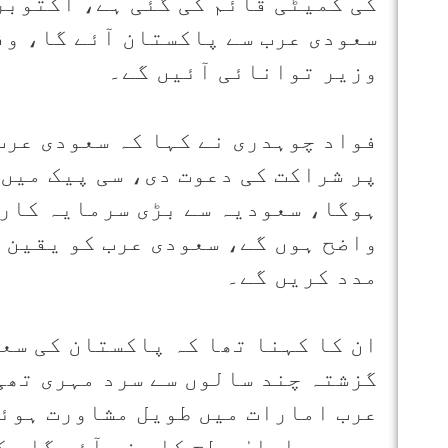
کی کمیٹی قائم کی گئی ہے، اکتوبر
سعودی عرب سے پاکستان آئے گا، و
وزیر توانائی آئیں گے۔
فواد چوہدری نے کہا کہ سعودی عرب
پر شراکت کی دعوت دی، سی پیک میں
ہوگا، سعودیہ سے بڑی سرمایہ کاری
واضح ہوں گے، سعودی عرب کو یقین د
مدد کریں گے۔
ان کا کہنا تھا کہ پاکستان کی سعو
گزشتہ چند سالوں سے سرد مہری تھی
عرب امارات میں طویل مشاورت ہوئ
سے بھی اعلیٰ سطح کا وفد آئے گا،