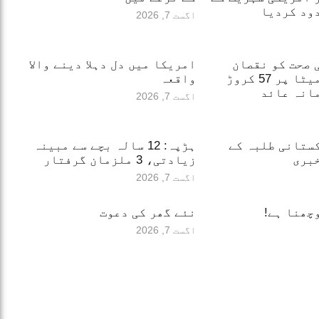
ود کردیا
اگست 7, 2026
 صحت کو نقصان
امریکا میں دل دہلا دینے والا
پہنچانے پر میٹا پر 57 کروڑ
واقعہ
انہ عائد
اگست 7, 2026
ستانی طلبہ کے
ہڑپہ: 12 سالہ بچے سے مبینہ
بری
زیادتی، 3 ملزمان گرفتار
اگست 7, 2026
چھنا ہے!
نئے گھر کی دعوت
اگست 7, 2026