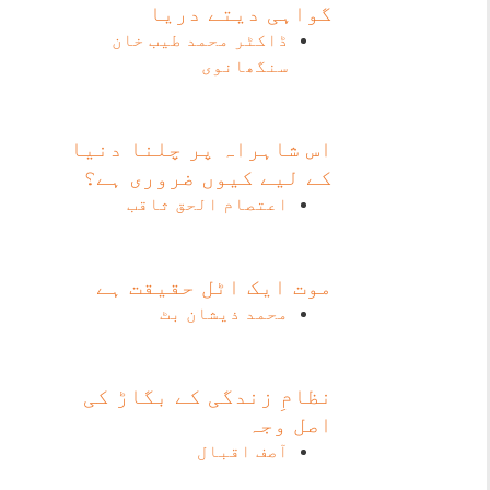
گواہی دیتے دریا
ڈاکٹر محمد طیب خان
سنگھانوی
اس شاہراہ پر چلنا دنیا
کے لیے کیوں ضروری ہے؟
اعتصام الحق ثاقب
موت ایک اٹل حقیقت ہے
محمد ذیشان بٹ
نظامِ زندگی کے بگاڑ کی
اصل وجہ
آصف اقبال