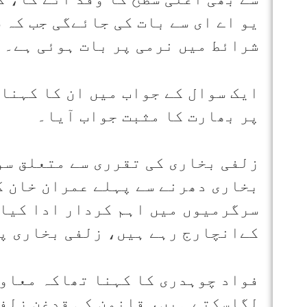
یو اے ای سے بات کی جائےگی جب کہ 
شرائط میں نرمی پر بات ہوئی ہے۔
ایک سوال کے جواب میں ان کا کہنا 
پر بھارت کا مثبت جواب آیا۔
زلفی بخاری کی تقرری سے متعلق سوا
بخاری دھرنے سے پہلے عمران خان ک
سرگرمیوں میں اہم کردار ادا کیا 
کےانچارج رہے ہیں، زلفی بخاری پی
فواد چوہدری کا کہنا تھاکہ معاون
لگاسکتے ہیں، قانون کی قدغن زلفی