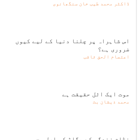
ڈاکٹر محمد طیب خان سنگھانوی
اس شاہراہ پر چلنا دنیا کے لیے کیوں
ضروری ہے؟
اعتصام الحق ثاقب
موت ایک اٹل حقیقت ہے
محمد ذیشان بٹ
نظامِ زندگی کے بگاڑ کی اصل وجہ