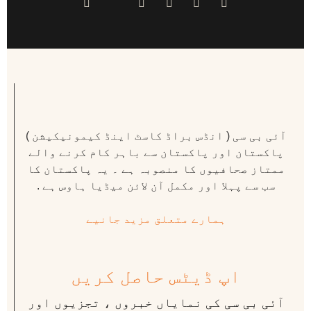
آئی بی سی ( انڈس براڈ کاسٹ اینڈ کیمونیکیشن )
پاکستان اور پاکستان سے باہر کام کرنے والے
ممتاز صحافیوں کا منصوبہ ہے ۔ یہ پاکستان کا
سب سے پہلا اور مکمل آن لائن میڈیا ہاوس ہے .
ہمارے متعلق مزید جانیے
اپ ڈیٹس حاصل کریں
آئی بی سی کی نمایاں خبروں ، تجزیوں اور