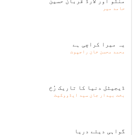
منٹو اور لارڈ قربان حسین
حامد میر
یہ میرا کراچی ہے
محمد محسن خان راجپوت
ڈیجیٹل دنیا کا تاریک رُخ
بخت بیدار جان سید ایڈووکیٹ
گواہی دیتے دریا