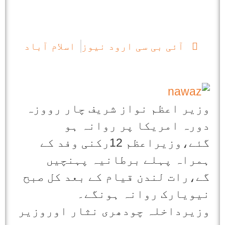
آئی بی سی ارود نیوز
اسلام آباد
وزیر اعظم نواز شریف چار رووزہ
دورہ امریکا پر روانہ ہو
گئے،وزیراعظم 12رکنی وفد کے
ہمراہ پہلے برطانیہ پہنچیں
گے،رات لندن قیام کے بعد کل صبح
نیویارک روانہ ہونگے۔
وزیرداخلہ چودھری نثار اوروزیر