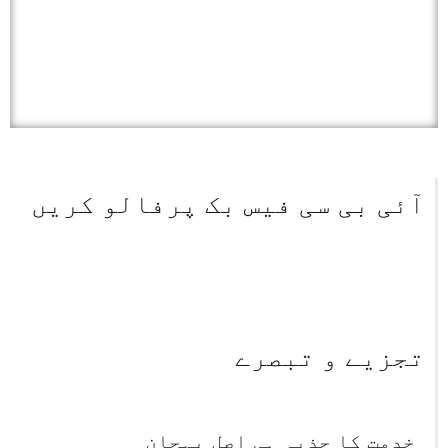
آئی بی سی فیس بک پرفالو کریں
تجزیے و تبصرے
خدمت کا جذبہ ہی اصل پہچان