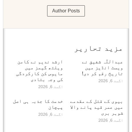
Author Posts
مزید تحاریر
عبداللّٰہ شفیق نے
ارشد ندیم نے کامن
ویسٹ انڈیز میں
ویلتھ گیمز میں
تاریخ رقم کر دی!
مایوس کن کارکردگی
کی وجہ بتادی
اگست 6, 2026
اگست 6, 2026
بیوی کے قتل کے مقدمے
خدمت کا جذبہ ہی اصل
میں عمر قید پانے والا
پہچان
شوہر بری
اگست 6, 2026
اگست 6, 2026