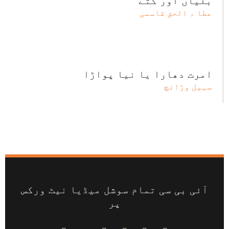
بلیاں اور کتے
عطا ء الحق قاسمی
امرت دھارا یا نیا پواڑا
سہیل وڑائچ
آئی بی سی تمام سوشل میڈیا نیٹ ورکس
پر