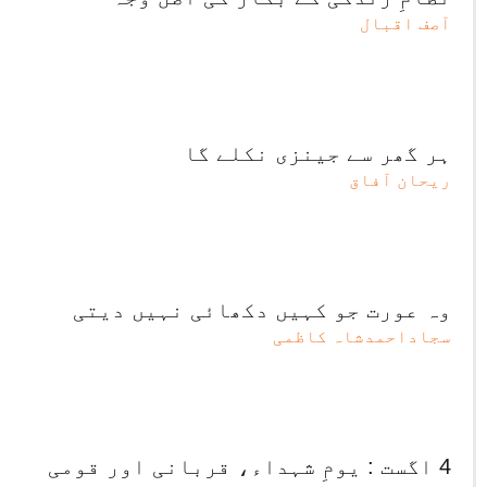
آصف اقبال
ہر گھر سے جینزی نکلے گا
ریحان آفاق
وہ عورت جو کہیں دکھائی نہیں دیتی
سجاداحمدشاہ کاظمی
4 اگست : یومِ شہداء، قربانی اور قومی