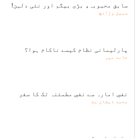
سابق محبوبہ، بڑی بیگم اور نئی دلہن!
سہیل وڑائچ
پارلیمانی نظام کیسے ناکام ہوا؟
حامد میر
نفسِ امارہ سے نفسِ مطمئنہ تک کا سفر
محمد ذیشان بٹ