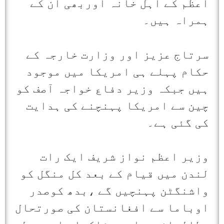
اعظم کے اہل خانہ اوربھی ان کے
ہمراہ ہیں۔
سرتاج عزیز اور وزارت خارجہ کے
حکام پہلے ہی امریکا میں موجود
ہیں جبکہ وزیر دفاع خواجہ آصف کو
چین سے امریکا پہنچنے کی ہدایت
کی گئی ہے۔
وزیر اعظم نواز شریف ایک رات
لندن میں قیام کے بعد کل منگل کو
واشنگٹن پہنچیں گے ،بدھ کوصدر
اوباما سے افغانستان کی صورتحال