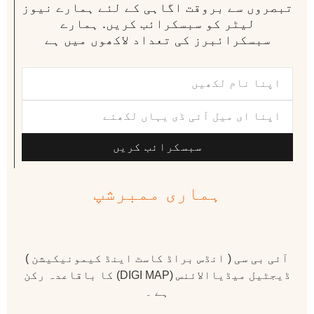
تبصروں سے بروقت اگاہی کے لئے ہمارے نیوز
لیٹر کو سبسکرائب کریں. ہمارے
سبسکرائبرز کی تعداد لاکھوں میں ہے
سبسکرائب کریں
ہماری ممبرشپ
آئی بی سی ( انڈس براڈ کاسٹ اینڈ کیمونیکیشن )
ڈیجٹیل میڈیاالائنس (DIGI MAP) کا باقاعدہ رکن
ہے ۔