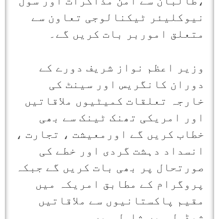
،طالبان سے امن مذاکرات اور سول
نیوکلیئر ٹیکنالوجی تعاون سے
متعلق اموربر بات کریں گے۔
وزیر اعظم نواز شریف دورے کے
دوران کانگریس اور سینٹ کی
خارجہ تعلقات کمیٹیوں ملاقاتیں
اور امریکی تھنک ٹینک سے بھی
خطاب کریں گے اورمعیشت ، تجارت ،
انسداد دہشت گردی اور خطے کی
صورتحال پر بھی بات کریں گے جبکہ
پروگرام کے مطابق امریکہ میں
مقیم پاکستانیوں سے ملاقاتیں
شیڈول میں شامل ہیں