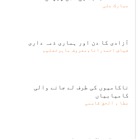
مبارک علی
آزادی کا دن اور ہماری ذمہ داری
فیاض احمدرانا،معروف ماہرتعلیم
ناکامیوں کی طرف لے جانے والی
کامیابیاں
عطا ء الحق قاسمی