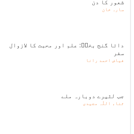
شعور کا دن
سارہ خان
داتا گنج بخشؒ: علم اور محبت کا لازوال
سفر
فیاض احمد رانا
جب لٹیرے دوبارہ ملے
ثناء اللّٰہ مجیدی