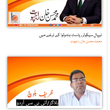
نیپال سیکولر ریاست ہندوتوا کے نرغے میں
محمد محسن خان راجپوت