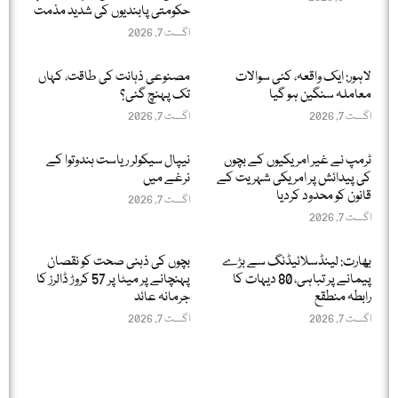
حکومتی پابندیوں کی شدید مذمت
اگست 7, 2026
لاہور: ایک واقعہ، کئی سوالات
مصنوعی ذہانت کی طاقت، کہاں
معاملہ سنگین ہو گیا
تک پہنچ گئی؟
اگست 7, 2026
اگست 7, 2026
ٹرمپ نے غیر امریکیوں کے بچوں
نیپال سیکولر ریاست ہندوتوا کے
کی پیدائش پر امریکی شہریت کے
نرغے میں
قانون کو محدود کردیا
اگست 7, 2026
اگست 7, 2026
بھارت: لینڈسلائیڈنگ سے بڑے
بچوں کی ذہنی صحت کو نقصان
پیمانے پر تباہی، 80 دیہات کا
پہنچانے پر میٹا پر 57 کروڑ ڈالرز کا
رابطہ منطقع
جرمانہ عائد
اگست 7, 2026
اگست 7, 2026