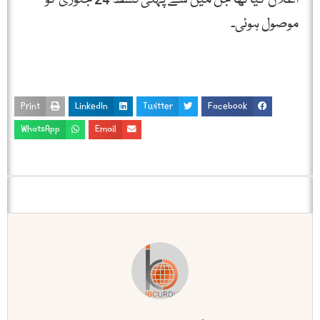
موصول ہوئی۔
Print
LinkedIn
Twitter
Facebook
WhatsApp
Email