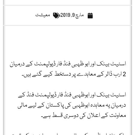
مارچ 9, 2019
معیشت
اسٹیٹ بینک اور ابو ظہبی فنڈ فار ڈیولپمنٹ کے درمیان
2 ارب ڈالر کے معاہدے پر دستخط کیے گئے ہیں۔
اسٹیٹ بینک اور ابوظہبی فنڈ فار ڈیولپمنٹ فنڈ کے
درمیان یہ معاہدہ ابوظہبی کی پاکستان کے لیے مالی
معاونت کے اعلان کی دوسری قسط ہے۔