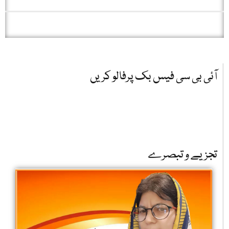
آئی بی سی فیس بک پرفالو کریں
تجزیے و تبصرے