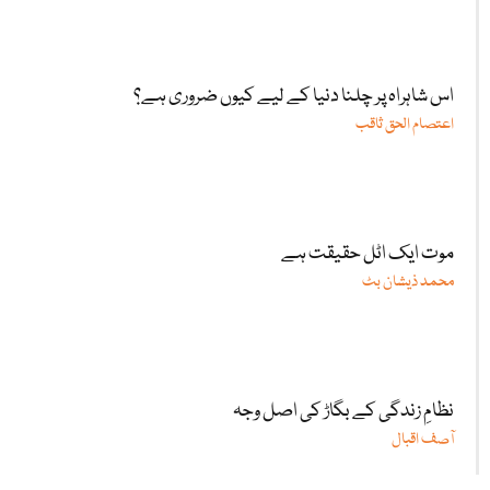
اس شاہراہ پر چلنا دنیا کے لیے کیوں ضروری ہے؟
اعتصام الحق ثاقب
موت ایک اٹل حقیقت ہے
محمد ذیشان بٹ
نظامِ زندگی کے بگاڑ کی اصل وجہ
آصف اقبال