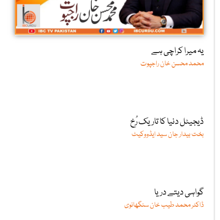
یہ میرا کراچی ہے
محمد محسن خان راجپوت
ڈیجیٹل دنیا کا تاریک رُخ
بخت بیدار جان سید ایڈووکیٹ
گواہی دیتے دریا
ڈاکٹر محمد طیب خان سنگھانوی