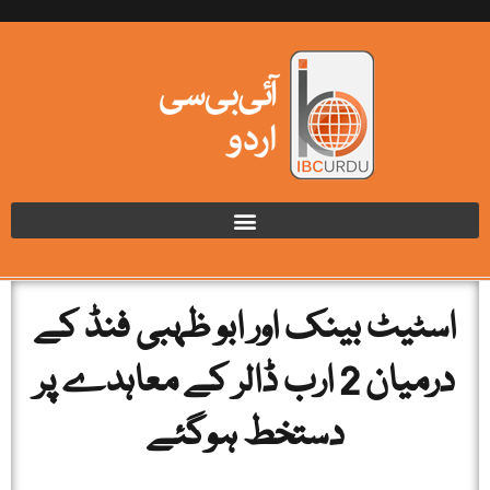
اسٹیٹ بینک اور ابو ظہبی فنڈ کے
درمیان 2 ارب ڈالر کے معاہدے پر
دستخط ہوگئے