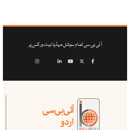
آئی بی سی تمام سوشل میڈیا نیٹ ورکس پر