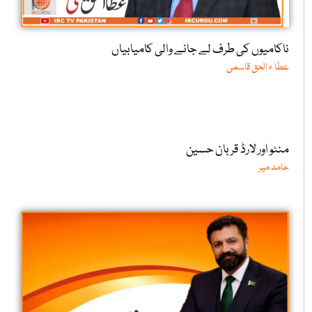
ناکامیوں کی طرف لے جانے والی کامیابیاں
عطا ء الحق قاسمی
منٹو اور لارڈ قربان حسین
حامد میر