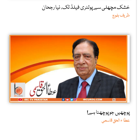
خشک مچھلی سے پولٹری فیلڈ تک، نیا رجحان
ظریف بلوچ
پوچھیں جو پوچھنا ہے!
عطا ء الحق قاسمی