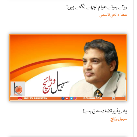
روتے ہوئے عوام اچھے لگتے ہیں!
عطا ء الحق قاسمی
یہ ریڈیو تضادستان ہے!
سہیل وڑائچ