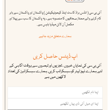
آئی بی سی ( انڈس براڈ کاسٹ اینڈ کیمونیکیشن ) پاکستان اور پاکستان سے باہر
کام کرنے والے ممتاز صحافیوں کا منصوبہ ہے ۔ یہ پاکستان کا سب سے پہلا اور
مکمل آن لائن میڈیا ہاوس ہے .
ہمارے متعلق مزید جانیے
اپ ڈیٹس حاصل کریں
آئی بی سی کی نمایاں خبروں ، تجزیوں اور تبصروں سے بروقت اگاہی کے
لئے ہمارے نیوز لیٹر کو سبسکرائب کریں. ہمارے سبسکرائبرز کی تعداد
لاکھوں میں ہے