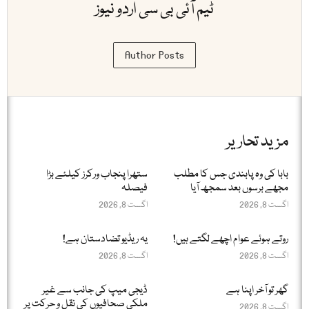
ٹیم آئی بی سی اردو نیوز
Author Posts
مزید تحاریر
بابا کی وہ پابندی جس کا مطلب
ستھرا پنجاب ورکرز کیلئے بڑا
مجھے برسوں بعد سمجھ آیا
فیصلہ
اگست 8, 2026
اگست 8, 2026
روتے ہوئے عوام اچھے لگتے ہیں!
یہ ریڈیو تضادستان ہے!
اگست 8, 2026
اگست 8, 2026
گھر تو آخر اپنا ہے
ڈیجی میپ کی جانب سے غیر
ملکی صحافیوں کی نقل و حرکت پر
اگست 8, 2026