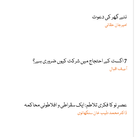
نئے گھر کی دعوت
امیرجان حقانی
7 اگست کے احتجاج میں شرکت کیوں ضروری ہے؟
آصف اقبال
عصرِ نو کا فکری تلاطم: ایک سقراطی و افلاطونی محاکمہ
ڈاکٹر محمد طیب خان سنگھانوی