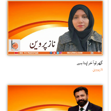
گھر تو آخر اپنا ہے
ناز پروین