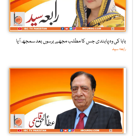
بابا کی وہ پابندی جس کا مطلب مجھے برسوں بعد سمجھ آیا
رابعہ سید