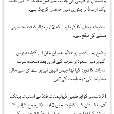
پاکستان ابو ظہبی کی جانب سے اس معاہدے کے تحت
ایک ارب ڈالر جنوری میں حاصل کرچکا ہے۔
اسٹیٹ بینک کا کہنا ہےکہ 2 ارب ڈالر کا فنڈ جلد ہی
ملنے کی توقع ہے۔
واضح رہےکہ وزیراعظم عمران خان نے گزشتہ برس
اکتوبر میں سعودی عرب کے فوری بعد متحدہ عرب
امارات کا دورہ کیا تھا جہاں انہوں نے یو اے ای سے مالی
معاونت کی درخواست کی تھی۔
21 دسمبر کو ابو ظہبی ڈیولپمنٹ فنڈ نے اسٹیٹ بینک
آف پاکستان کے اکاؤنٹ میں 3 ارب ڈالر جمع کرانے کا
اعلان کیا تھا جن میں سے پہلی قسط 24 جنوری کو