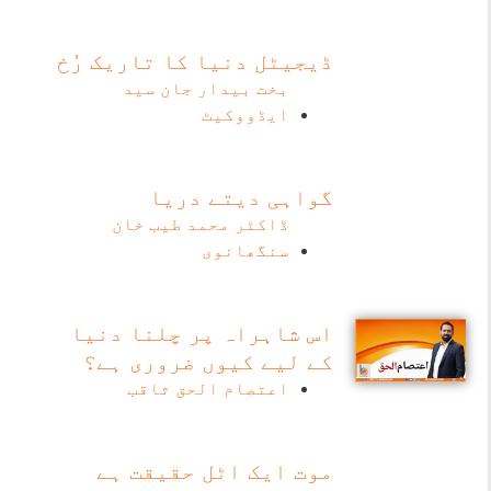
ڈیجیٹل دنیا کا تاریک رُخ
بخت بیدار جان سید
ایڈووکیٹ
گواہی دیتے دریا
ڈاکٹر محمد طیب خان
سنگھانوی
اس شاہراہ پر چلنا دنیا
کے لیے کیوں ضروری ہے؟
اعتصام الحق ثاقب
موت ایک اٹل حقیقت ہے