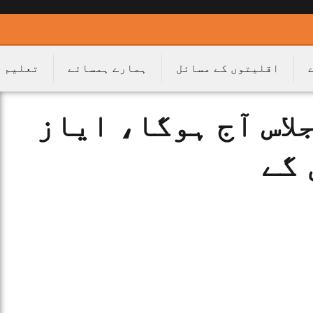
اقلیتوں کے مسائل
ہمارے ہمسائے
تعلیم
اس آج ہوگا، ایاز
 گے