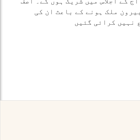
سے 22ارکان بھی آج کے اجلاس میں شریک ہوں گے۔ آصف
یرون ملک ہونے کے باعث ان کی
 نہیں کرائی گئیں