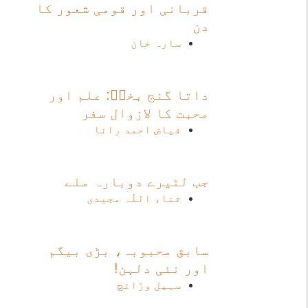
قربانی اور قومی شعور کا
دن
سارہ خان
داتا گنج بخشؒ: علم اور
محبت کا لازوال سفر
فیاض احمد رانا
جب لٹیرے دوبارہ ملے
ثناء اللّٰہ مجیدی
سابق محبوبہ، بڑی بیگم
اور نئی دلہن!
سہیل وڑائچ