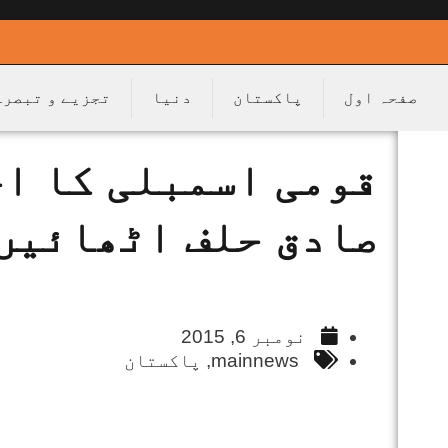
صفحہ اول
پاکستان
دنیا
تجزیے و تبصرے
قومی اسمبلی کا اجل
صادق حلف اٹھائیں
نومبر 6, 2015
mainnews
,
پاکستان