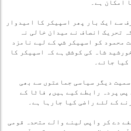
ا امکان ہے۔
ف سے ایک بار پھر اسپیکر کا امیدوار
ہ تحریک انصاف نے میدان خالی نہ
 محمود کو اسپیکر شپ کے لیے نامزد
ورشید شاہ کی کوشش ہے کہ اسپیکر کا
 کیا جائے۔
سمیت دیگر سیاسی جماعتوں سے بھی
پس پردہ رابطے کیے ہیں، فاٹا کے
نے کے لئے راضی کیا جارہا ہے۔
ے دے کر واپس لینے والے متحدہ قومی