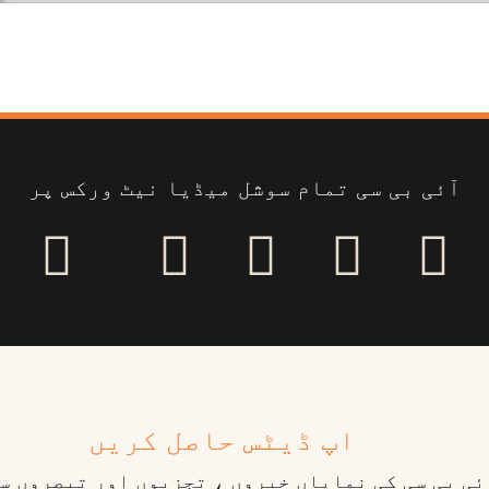
آئی بی سی تمام سوشل میڈیا نیٹ ورکس پر
اپ ڈیٹس حاصل کریں
ٓئی بی سی کی نمایاں خبروں ، تجزیوں اور تبصروں س