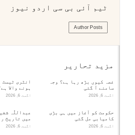
ٹیم آئی بی سی اردو نیوز
Author Posts
مزید تحاریر
غصہ کیوں بڑھ رہا ہے؟ وجہ
انٹری ٹیسٹ پ
سامنے آ گئی
ہونے والا ہے؟
اگست 6, 2026
اگست 6, 2026
حکومت کو آغاز میں ہی بڑی
عبداللّٰہ شف
کامیابی مل گئی
میں تاریخ رق
اگست 6, 2026
اگست 6, 2026