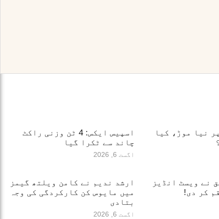
ر نیا موڑ، کیا
اسپیس ایکس: 4 ٹن وزنی راکٹ
چاند سے ٹکرا گیا
اگست 6, 2026
یق نے ویسٹ انڈیز
ارشد ندیم نے کامن ویلتھ گیمز
م کر دی!
میں مایوس کن کارکردگی کی وجہ
بتادی
اگست 6, 2026