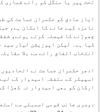
تحت پیر یا منگل کو رائے شماری ک
ایاز صادق کو حکمران جماعت کی طر
نامزد کیے جانے کا امکان ہے، جبک
چھوڑنے کا فیصلہ کرتے ہوئے، شفقت
کیا ہے۔ لیکن اپوزیشن لیڈر سید خ
انتخاب اتفاق رائے سے بلا مقابلہ
ادھر حکمران جماعت نے اتحادیوں 
اسپیکر کے متفقہ امیدوار کے لیے 
ارکان کو بھی امیدوار نہ کھڑا کر
دوسری جانب قومی اسمبلی سے استعف