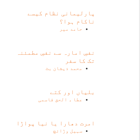
پارلیمانی نظام کیسے
ناکام ہوا؟
حامد میر
نفسِ امارہ سے نفسِ مطمئنہ
تک کا سفر
محمد ذیشان بٹ
بلیاں اور کتے
عطا ء الحق قاسمی
امرت دھارا یا نیا پواڑا
سہیل وڑائچ