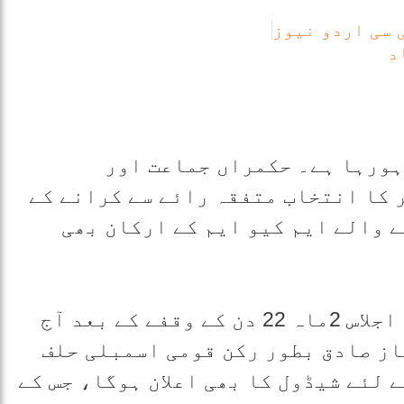
 سی اردو نیوز
د
 ہورہا ہے۔ حکمراں جماعت اور
 کا انتخاب متفقہ رائے سے کرانے کے
 والے ایم کیو ایم کے ارکان بھی
قومی اسمبلی میں ایوان زیریں کا اجلاس 2ماہ 22 دن کے وقفے کے بعد آج
ز صادق بطور رکن قومی اسمبلی حلف
 لئے شیڈول کا بھی اعلان ہوگا، جس کے