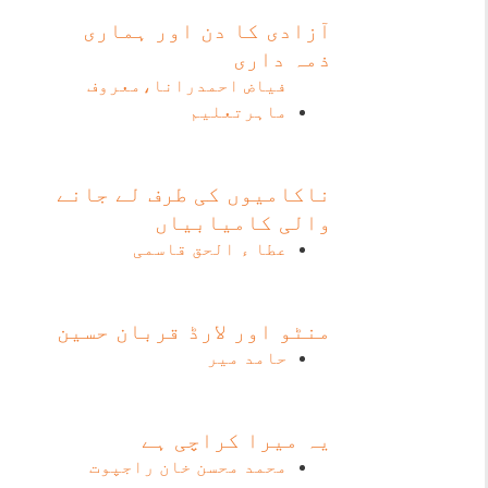
آزادی کا دن اور ہماری
ذمہ داری
فیاض احمدرانا،معروف
ماہرتعلیم
ناکامیوں کی طرف لے جانے
والی کامیابیاں
عطا ء الحق قاسمی
منٹو اور لارڈ قربان حسین
حامد میر
یہ میرا کراچی ہے
محمد محسن خان راجپوت