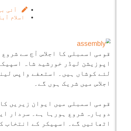
آئی بی
اسلام آبا
قومی اسمبلی کا اجلاس آج سے شروع
اپوزیشن لیڈر خورشید شاہ اسپیکر
لئے کوشاں ہیں۔ استعفے واپس لینے
اجلاس میں شریک ہوں گے۔
دوبارہ شروع ہورہا ہے۔ سردار ایا
اٹھائیں گے۔ اسپیکر کے انتخاب کے