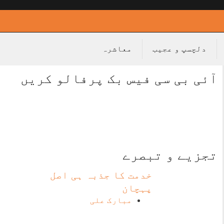
دلچسپ و عجیب
معاشرہ
آئی بی سی فیس بک پرفالو کریں
تجزیے و تبصرے
خدمت کا جذبہ ہی اصل
پہچان
مبارک علی