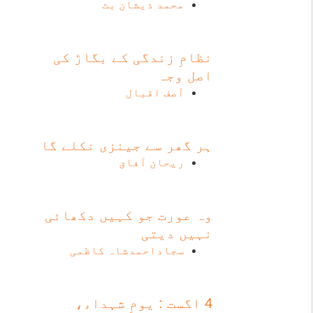
محمد ذیشان بٹ
نظامِ زندگی کے بگاڑ کی
اصل وجہ
آصف اقبال
ہر گھر سے جینزی نکلے گا
ریحان آفاق
وہ عورت جو کہیں دکھائی
نہیں دیتی
سجاداحمدشاہ کاظمی
4 اگست : یومِ شہداء،