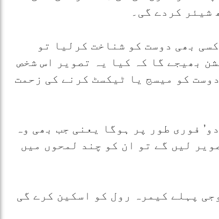
 شیئر کردے گی۔
کسی بھی دوست کو شناخت کرلیا تو
ن بھیجے گا کہ کیا یہ تصویر اس شخص
دوست کو میسج یا ٹیکسٹ کرنے کی زحمت
و’ فوری طور پر ہوگا یعنی جب بھی وہ
ویر لیں گے تو ان کو چند لمحوں میں
جی پہلے کیمرہ رول کو اسکین کرے گی