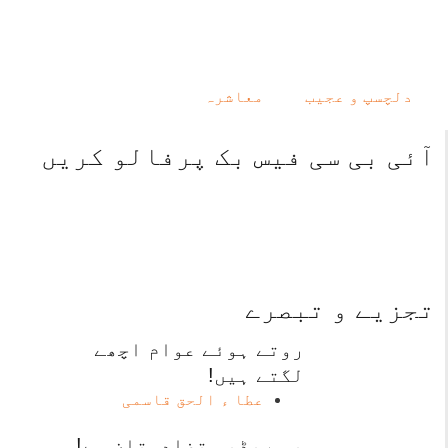
دلچسپ و عجیب
معاشرہ
آئی بی سی فیس بک پرفالو کریں
تجزیے و تبصرے
روتے ہوئے عوام اچھے
لگتے ہیں!
عطا ء الحق قاسمی
یہ ریڈیو تضادستان ہے!