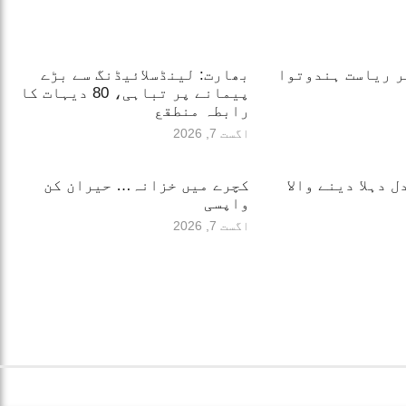
ر ریاست ہندوتوا
بھارت: لینڈسلائیڈنگ سے بڑے
پیمانے پر تباہی، 80 دیہات کا
رابطہ منطقع
اگست 7, 2026
 دہلا دینے والا
کچرے میں خزانہ… حیران کن
واپسی
اگست 7, 2026