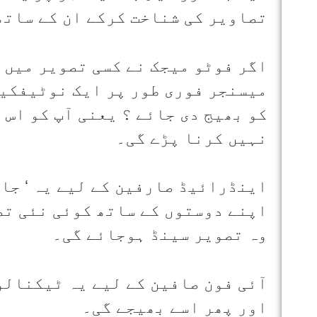
تصاویر کی شناخت کرکے ان کے ساتھ
اگر فوٹو میجک نے کسی تصویر میں 
میسنجر فوری طور پر ایک نوٹیفکیش
کو بھیج دی جائے ؟ یعنی آپ کو اس 
نہیں کرنا پڑے گی۔
اینڈرائیڈ صارفین کے لیے یہ ‘ جاد
اپنے دوستوں کے ساتھ کوئی نئی تص
وہ تصویر سینڈ ہوجائے گی۔
آئی فون صافین کے لیے یہ ٹیکنالو
اور پھر اسے بھیجے گی۔