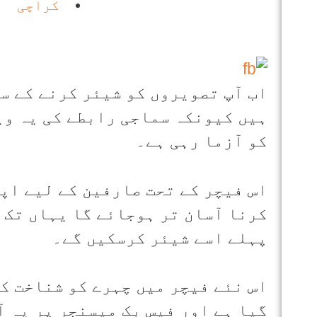
کراچی
اب آپ تصویروں کو شیئر کرنے کے س
ہیں کیونکہ سماجی رابطے کی یہ ویب
کو آزما رہی ہے۔
اس فیچر کے تحت صارفین کے لیے اپ
کرنا آسان تر ہوجائے گا یہاں تک ک
پہلے اسے شیئر کرسکیں گے۔
اس نئے فیچر میں چہرے کو شناخت ک
گیا ہے اور فیس بک میسنجر پر یہ آ