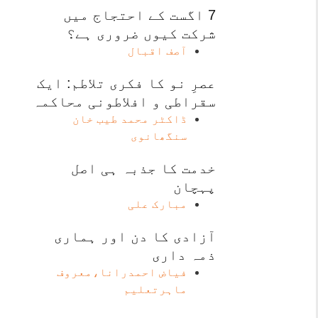
7 اگست کے احتجاج میں
شرکت کیوں ضروری ہے؟
آصف اقبال
عصرِ نو کا فکری تلاطم: ایک
سقراطی و افلاطونی محاکمہ
ڈاکٹر محمد طیب خان
سنگھانوی
خدمت کا جذبہ ہی اصل
پہچان
مبارک علی
آزادی کا دن اور ہماری
ذمہ داری
فیاض احمدرانا،معروف
ماہرتعلیم