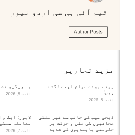
ٹیم آئی بی سی اردو نیوز
Author Posts
مزید تحاریر
روتے ہوئے عوام اچھے لگتے
یہ ریڈیو تضا
ہیں!
اگست 8, 2026
اگست 8, 2026
ڈیجی میپ کی جانب سے غیر ملکی
لاہور: ایک وا
صحافیوں کی نقل و حرکت پر
معاملہ سنگین
حکومتی پابندیوں کی شدید
اگست 7, 2026