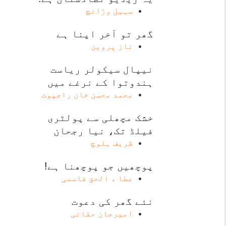
سہیل وڑائچ
گھر تو آخر اپنا ہے
ناز پروین
نیپال سیکولر ریاست
ہندوتوا کے نرغے میں
محمد محسن خان راجپوت
خشک مچھلی سے پولٹری
فیلڈ تک، نیا رجحان
ظریف بلوچ
پوچھیں جو پوچھنا ہے!
عطا ء الحق قاسمی
نئے گھر کی دعوت
امیرجان حقانی