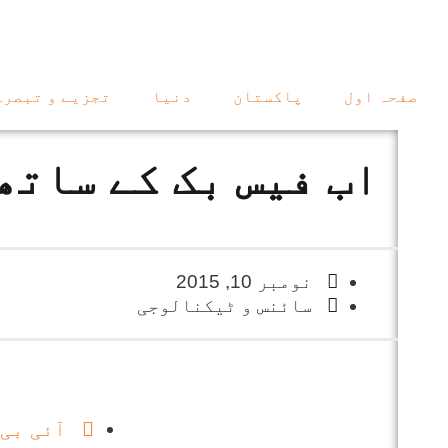
صفحہ اول
پاکستان
دنیا
تجزیے و تبصرے
اب فیس بک کے ساتھ 
نومبر 10, 2015
سائنس و ٹیکنالوجی
آئی بی 