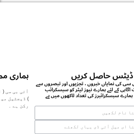
ڈیٹس حاصل کریں
ہماری م
ی سی کی نمایاں خبروں ، تجزیوں اور تبصروں سے
اگاہی کے لئے ہمارے نیوز لیٹر کو سبسکرائب
آئی بی سی (
ہمارے سبسکرائبرز کی تعداد لاکھوں میں ہے
رکن ہے ۔