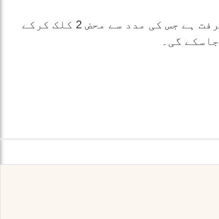
انہوں نے کہا کہ یہ اہم ترین پیشرفت ہے جس کی مدد سے محض 2 کلک کرکے
جاسکے گی۔