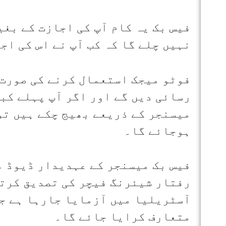
فیس بک یہ کام آپ کی اجازت کے بغی
نہیں چلے گا کہ کب آپ نے اس کی اج
فوٹو میجک استعمال کرنے کی صورت 
رسائی دیں گے اور اگر آپ پہلے کب
میسنجر کے ذریعے بھیج چکے ہیں تو
ہوجائے گا۔
فیس بک میسنجر کے عہدیدار ڈیوڈ م
رفتار شیئرنگ فیچر کی تصدیق کرتے
آسٹریلیا میں آزمایا جارہا ہے جس
متعارف کرایا جائے گا۔