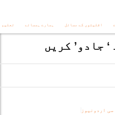
اقلیتوں کے مسائل
ہمارے ہمسائے
تعلیم
‘ جادو’ کریں
سی اردونیوز