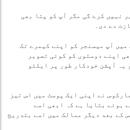
ر نہیں کرے گی مگر آپ کو پتا بھی
ازت دے دی۔
میں آپ میسنجر کو اپنے کیمرے تک
ھی اپنے دوستوں کو کوئی تصویر
 یہ آپشن خودکار طور پر ایکٹو
ارکوس نے اپنی ایک پوسٹ میں اس تیز
 ہوئے بتایا ہے کہ ابھی اسے
 کے بعد دیگر ممالک میں اسے بتدریج