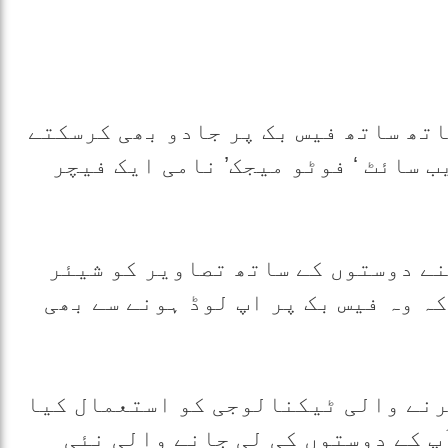
اتھ ساتھ فیس بک پر جادو بھی کرسکتے
 سائٹ ‘ فوٹو میجک’ نامی ایک فیچر
نے دوستوں کے ساتھ تصاویر کو شیئر
ہ وہ فیس بک پر اپ لوڈ ہونے سے بھی
رنے والی ٹیکنالوجی کو استعمال کیا
پ کے دوستوں کی لی جانے والی نئی