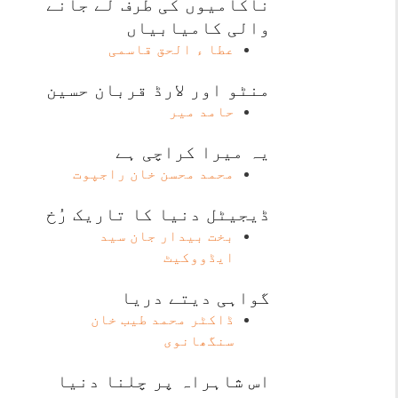
ناکامیوں کی طرف لے جانے
والی کامیابیاں
عطا ء الحق قاسمی
منٹو اور لارڈ قربان حسین
حامد میر
یہ میرا کراچی ہے
محمد محسن خان راجپوت
ڈیجیٹل دنیا کا تاریک رُخ
بخت بیدار جان سید
ایڈووکیٹ
گواہی دیتے دریا
ڈاکٹر محمد طیب خان
سنگھانوی
اس شاہراہ پر چلنا دنیا