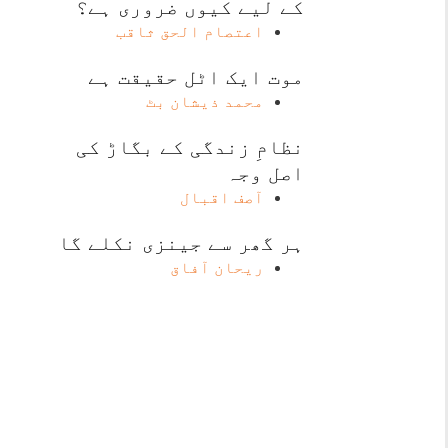
کے لیے کیوں ضروری ہے؟
اعتصام الحق ثاقب
موت ایک اٹل حقیقت ہے
محمد ذیشان بٹ
نظامِ زندگی کے بگاڑ کی
اصل وجہ
آصف اقبال
ہر گھر سے جینزی نکلے گا
ریحان آفاق