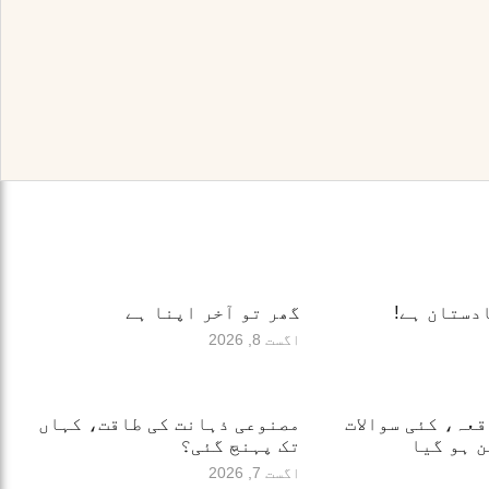
دستان ہے!
گھر تو آخر اپنا ہے
اگست 8, 2026
قعہ، کئی سوالات
مصنوعی ذہانت کی طاقت، کہاں
 ہو گیا
تک پہنچ گئی؟
اگست 7, 2026