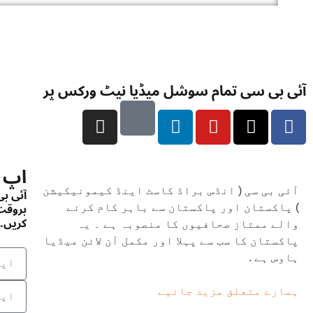
آئی بی سی تمام سوشل میڈیا نیٹ ورکس پر
اپ 
آئی ب
آئی بی سی ( انڈس براڈ کاسٹ اینڈ کیمونیکیشن
بروقت 
) پاکستان اور پاکستان سے باہر کام کرنے
کریں. 
والے ممتاز صحافیوں کا منصوبہ ہے ۔ یہ
پاکستان کا سب سے پہلا اور مکمل آن لائن میڈیا
ہاوس ہے .
ہمارے متعلق مزید جانیے