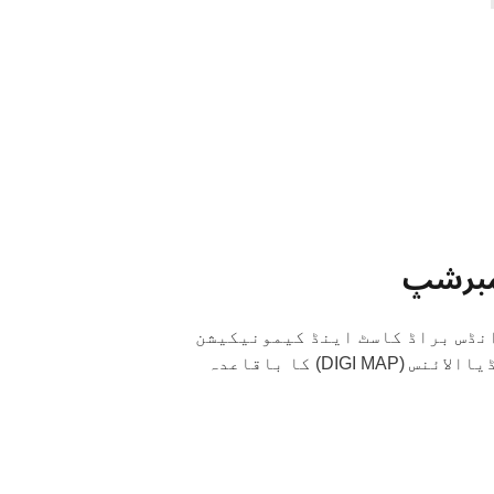
مبرشپ
 انڈس براڈ کاسٹ اینڈ کیمونیکیشن
) ڈیجٹیل میڈیاالائنس (DIGI MAP) کا باقاعدہ