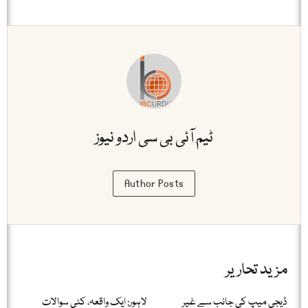
ٹیم آئی بی سی اردو نیوز
Author Posts
مزید تحاریر
ڈیجی میپ کی جانب سے غیر
لاہور: ایک واقعہ، کئی سوالات