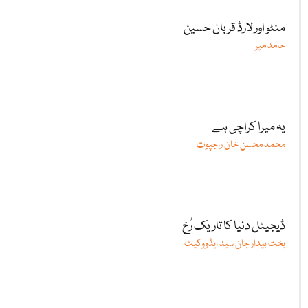
منٹو اور لارڈ قربان حسین
حامد میر
یہ میرا کراچی ہے
محمد محسن خان راجپوت
ڈیجیٹل دنیا کا تاریک رُخ
بخت بیدار جان سید ایڈووکیٹ