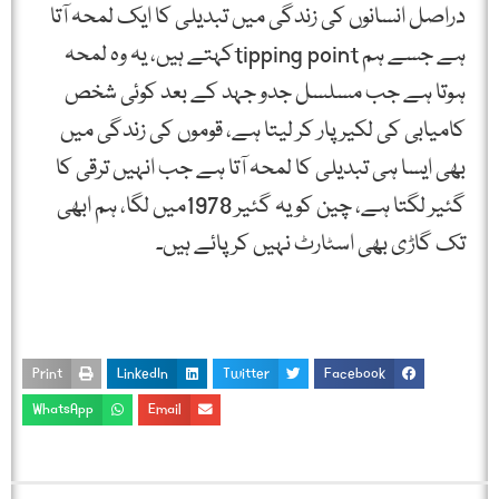
دراصل انسانوں کی زندگی میں تبدیلی کا ایک لمحہ آتا
ہے جسے ہم tipping pointکہتے ہیں، یہ وہ لمحہ
ہوتا ہے جب مسلسل جدو جہد کے بعد کوئی شخص
کامیابی کی لکیر پار کر لیتا ہے، قوموں کی زندگی میں
بھی ایسا ہی تبدیلی کا لمحہ آتا ہے جب انہیں ترقی کا
گئیر لگتا ہے، چین کو یہ گئیر 1978میں لگا، ہم ابھی
تک گاڑی بھی اسٹارٹ نہیں کر پائے ہیں۔
Print
LinkedIn
Twitter
Facebook
WhatsApp
Email