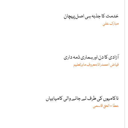
خدمت کا جذبہ ہی اصل پہچان
مبارک علی
آزادی کا دن اور ہماری ذمہ داری
فیاض احمدرانا،معروف ماہرتعلیم
ناکامیوں کی طرف لے جانے والی کامیابیاں
عطا ء الحق قاسمی