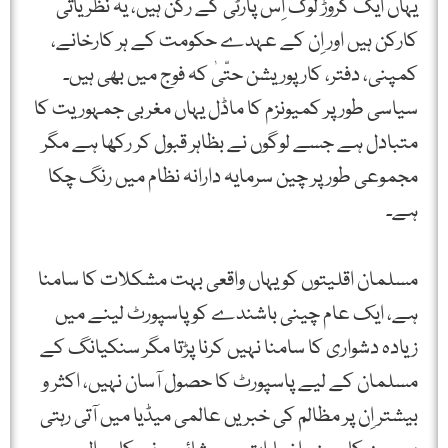
یہاں ایک کروڑ لوگ اِس پارٹی کے رکن ہیں، یہ نظریاتی
کارکن ہیں اور اِن کے عہدے حکومت کے ہر کارخانے،
کمپنی، دفتر، کارپوریشن حتّیٰ کہ فوج میں بھی ہیں۔
سیاسی طور پر کمیونزم کا ماڈل یہاں مغربی جمہوریت کا
متبادل ہے جسے لوگوں نے بظاہر قبول کر رکھا ہے مگر
مجموعی طور پر چین سرمایہ دارانہ نظام میں رنگ چکا
ہے۔
مسلمان اقلیتوں کو یہاں واقعی بہت مشکلات کا سامنا
ہے، ایک عام چینی باشندے کو پاسپورٹ لینے میں
زیادہ دشواری کا سامنا نہیں کرنا پڑتا مگر سنکیانگ کے
مسلمان کے لیے پاسپورٹ کا حصول آسان نہیں، اکثر و
بیشتر اِن پر مظالم کی خبریں عالمی میڈیا میں آتی رہتی