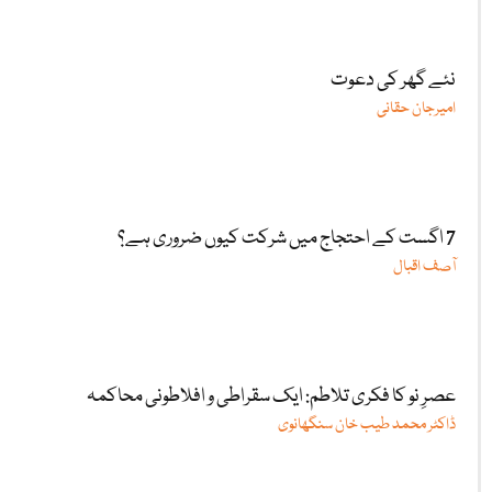
نئے گھر کی دعوت
امیرجان حقانی
7 اگست کے احتجاج میں شرکت کیوں ضروری ہے؟
آصف اقبال
عصرِ نو کا فکری تلاطم: ایک سقراطی و افلاطونی محاکمہ
ڈاکٹر محمد طیب خان سنگھانوی