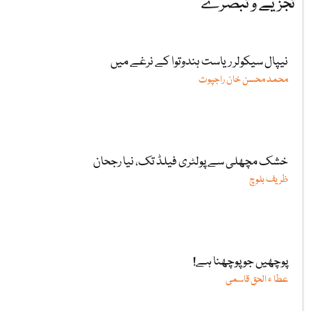
تجزیے و تبصرے
نیپال سیکولر ریاست ہندوتوا کے نرغے میں
محمد محسن خان راجپوت
خشک مچھلی سے پولٹری فیلڈ تک، نیا رجحان
ظریف بلوچ
پوچھیں جو پوچھنا ہے!
عطا ء الحق قاسمی