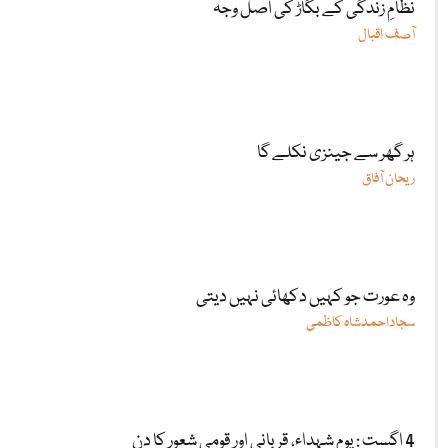
نظامِ زندگی کے بگاڑ کی اصل وجہ
آصف اقبال
ہر گھر سے جینزی نکلے گا
ریحان آفاق
وہ عورت جو کہیں دکھائی نہیں دیتی
سجاداحمدشاہ کاظمی
4 اگست : یومِ شہداء، قربانی اور قومی شعور کا دن