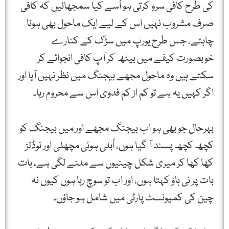
کی طرح کافی سرو کرتی ہو اُسے کیا سمجھائیں کہ کافی
صرف مشروب نہیں اس کے لیے ایک ماحول بھی ہونا
چاہئے، جس طرح یورپ میں سڑک کے کنارے
خوبصورت کیفے میں بیٹھ کر آپ کافی انجوائے کر
سکتے ہیں وہ ماحول مجھے بیجنگ میں نظر نہیں آیا اور
اگر کہیں یہ ہے تو کم از کم فدوی اس سے محروم رہا۔
بہرحال جو بھی ہو اب بیجنگ مجھے اور میں بیجنگ کو
کچھ کچھ پسند آ گیا ہوں، اُبلی ہوئی مچھلی اور نوڈلز
کھا کھا کر میری شکل چینیوں سے ملنے لگی ہے، بات
بات پر نی ہاؤ کہتا ہوں، اور اب تو سوچ رہا ہوں کیوں نہ
چین کی کمیونسٹ پارٹی میں شامل ہو جاؤں۔