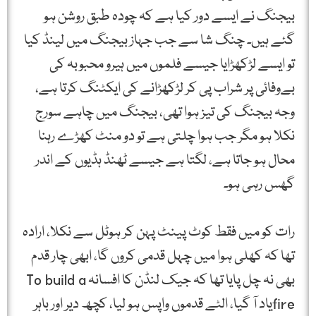
بیجنگ نے ایسے دور کیا ہے کہ چودہ طبق روشن ہو
گئے ہیں۔ چنگ شا سے جب جہاز بیجنگ میں لینڈ کیا
تو ایسے لڑکھڑایا جیسے فلموں میں ہیرو محبوبہ کی
بےوفائی پر شراب پی کر لڑکھڑانے کی ایکٹنگ کرتا ہے،
وجہ بیجنگ کی تیز ہوا تھی، بیجنگ میں چاہے سورج
نکلا ہو مگر جب ہوا چلتی ہے تو دو منٹ کھڑے رہنا
محال ہو جاتا ہے، لگتا ہے جیسے ٹھنڈ ہڈیوں کے اندر
گھس رہی ہو۔
رات کو میں فقط کوٹ پینٹ پہن کر ہوٹل سے نکلا، ارادہ
تھا کہ کھلی ہوا میں چہل قدمی کروں گا، ابھی چار قدم
بھی نہ چل پایا تھا کہ جیک لنڈن کا افسانہ To build a
fireیاد آ گیا، الٹے قدموں واپس ہو لیا، کچھ دیر اور باہر