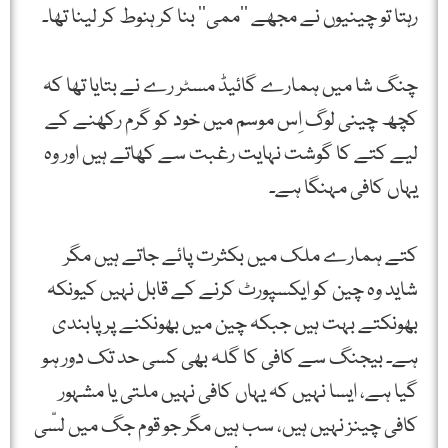
رہتا تو چینیوں نے مجھے ’’ممی‘‘ بنا کر ہنوط کر لینا تھا۔
چنگ شا میں ہمارے گائیڈ مسٹر رے نے بتایا تھا کہ
کچھ چینی لوگ اِس موسم میں خود کو گرم رکھنے کے
لیے کتے کا گوشت نہایت رغبت سے کھاتے ہیں اور وہ
یہاں کافی مہنگا ہے۔
کتے ہمارے ملک میں بکثرت پائے جاتے ہیں مگر
شاید وہ چین کو ایکسپورٹ کرنے کے قابل نہیں کیونکہ
بھونکتے بہت ہیں جبکہ چین میں بھونکنے پر پابندی
ہے۔ بیجنگ سے کافی کا گلہ بھی کسی حد تک دور ہو
گیا ہے، ایسا نہیں کہ یہاں کافی نہیں ملتی یا مشہور
کافی چینز نہیں ہیں، سب ہیں مگر جو قوم جگ میں لسّی