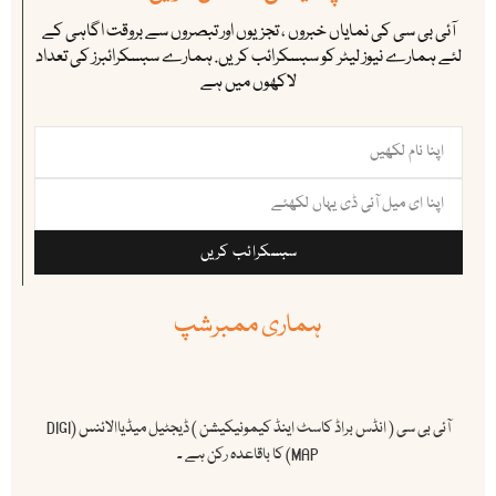
آئی بی سی کی نمایاں خبروں ، تجزیوں اور تبصروں سے بروقت اگاہی کے
لئے ہمارے نیوز لیٹر کو سبسکرائب کریں. ہمارے سبسکرائبرز کی تعداد
لاکھوں میں ہے
سبسکرائب کریں
ہماری ممبرشپ
آئی بی سی ( انڈس براڈ کاسٹ اینڈ کیمونیکیشن ) ڈیجٹیل میڈیاالائنس (DIGI
MAP) کا باقاعدہ رکن ہے ۔