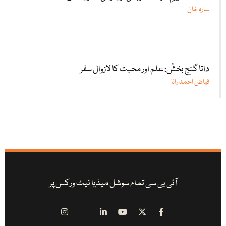
سارہ خان
داتا گنج بخشؒ: علم اور محبت کا لازوال سفر
فیاض احمد رانا
آئی بی سی تمام سوشل میڈیا نیٹ ورکس پر