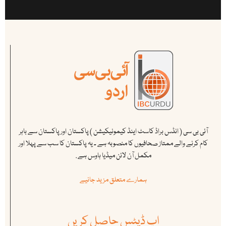
آئی بی سی ( انڈس براڈ کاسٹ اینڈ کیمونیکیشن ) پاکستان اور پاکستان سے باہر
کام کرنے والے ممتاز صحافیوں کا منصوبہ ہے ۔ یہ پاکستان کا سب سے پہلا اور
مکمل آن لائن میڈیا ہاوس ہے .
ہمارے متعلق مزید جانیے
اپ ڈیٹس حاصل کریں