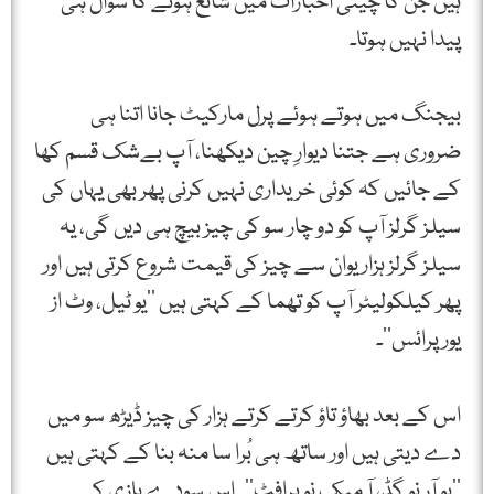
ہیں جن کا چینی اخبارات میں شائع ہونے کا سوال ہی
پیدا نہیں ہوتا۔
بیجنگ میں ہوتے ہوئے پرل مارکیٹ جانا اتنا ہی
ضروری ہے جتنا دیوارِ چین دیکھنا، آپ بےشک قسم کھا
کے جائیں کہ کوئی خریداری نہیں کرنی پھر بھی یہاں کی
سیلز گرلز آپ کو دو چار سو کی چیز بیچ ہی دیں گی، یہ
سیلز گرلز ہزار یوان سے چیز کی قیمت شروع کرتی ہیں اور
پھر کیلکولیٹر آپ کو تھما کے کہتی ہیں ’’یو ٹیل، وٹ از
یور پرائس‘‘۔
اس کے بعد بھاؤ تاؤ کرتے کرتے ہزار کی چیز ڈیڑھ سو میں
دے دیتی ہیں اور ساتھ ہی بُرا سا منہ بنا کے کہتی ہیں
’’یو آر نو گڈ، آ میک نو پرافٹ‘‘۔ اس سودے بازی کے