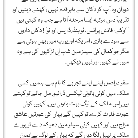
دوران وہ آپ کو دکان سے باہر قدم نہیں رکھنے دیتیں اور
تقریباً دس مرتبہ ایسا مرحلہ آتا ہے جب وہ کہتی ہیں
’’اوکے، فائنل پرائس، ٹو ہنڈرڈ، یس اور نو‘‘! دکان داروں
سے سودے بازی، امریکہ اور یورپ میں بھی ہوتی ہے
مگر جو کمال کی سیلز مین شپ اِن لڑکیوں کی ہے وہ
میں نے کہیں اور نہیں دیکھی۔
سفر دراصل اپنے اپنے تجربے کا نام ہے، ہمیں کسی
ملک میں کوئی باتونی ٹیکسی ڈرائیور مل جائے تو کہتے
ہیں اِس ملک کے لوگ بہت باتونی ہیں، کہیں کوئی
عورت فلرٹ کرے تو کہیں گے یہاں کی عورتیں عاشق
مزاج ہیں اور کہیں کوئی سیلز مین دھوکہ دے تو پورے
ملک پر لیبل لگا دیں گے کہ یہاں کے لوگ بےایمان