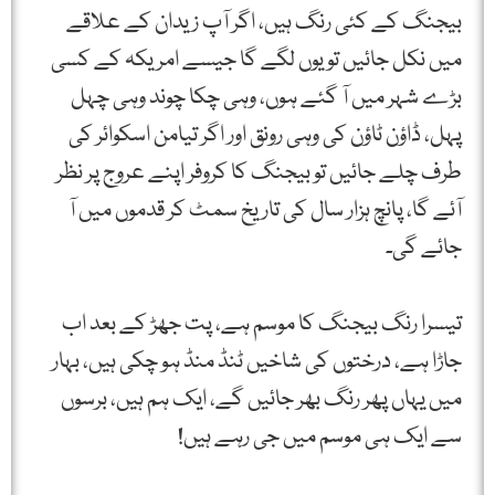
بیجنگ کے کئی رنگ ہیں، اگر آپ زیدان کے علاقے
میں نکل جائیں تو یوں لگے گا جیسے امریکہ کے کسی
بڑے شہر میں آ گئے ہوں، وہی چکا چوند وہی چہل
پہل، ڈاؤن ٹاؤن کی وہی رونق اور اگر تیامن اسکوائر کی
طرف چلے جائیں تو بیجنگ کا کروفر اپنے عروج پر نظر
آئے گا، پانچ ہزار سال کی تاریخ سمٹ کر قدموں میں آ
جائے گی۔
تیسرا رنگ بیجنگ کا موسم ہے، پت جھڑ کے بعد اب
جاڑا ہے، درختوں کی شاخیں ٹنڈ منڈ ہو چکی ہیں، بہار
میں یہاں پھر رنگ بھر جائیں گے، ایک ہم ہیں، برسوں
سے ایک ہی موسم میں جی رہے ہیں!