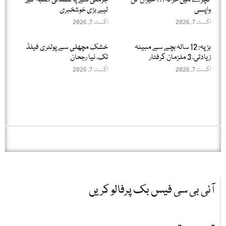
کچرے میں خزانہ… حیران کن
جرمنی سے پاکستانی طلبہ کے
واپسی
لیے بڑی خوشخبری
اگست 7, 2026
اگست 7, 2026
ہڑپہ: 12 سالہ بچے سے مبینہ
خشک مچھلی سے پولٹری فیلڈ
زیادتی، 3 ملزمان گرفتار
تک، نیا رجحان
اگست 7, 2026
اگست 7, 2026
آئی بی سی فیس بک پرفالو کریں