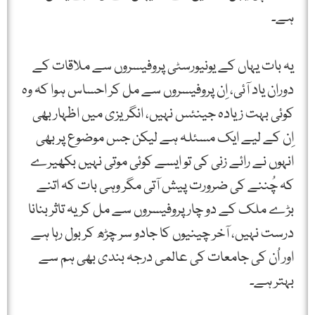
ہے۔
یہ بات یہاں کے یونیورسٹی پروفیسروں سے ملاقات کے
دوران یاد آئی، اِن پروفیسروں سے مل کر احساس ہوا کہ وہ
کوئی بہت زیادہ جینئس نہیں، انگریزی میں اظہار بھی
اِن کے لیے ایک مسئلہ ہے لیکن جس موضوع پر بھی
انہوں نے رائے زنی کی تو ایسے کوئی موتی نہیں بکھیرے
کہ چُننے کی ضرورت پیش آتی مگر وہی بات کہ اتنے
بڑے ملک کے دو چار پروفیسروں سے مل کر یہ تاثر بنانا
درست نہیں، آخر چینیوں کا جادو سر چڑھ کر بول رہا ہے
اور اُن کی جامعات کی عالمی درجہ بندی بھی ہم سے
بہتر ہے۔