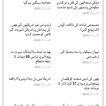
ملکی صحافیوں کی نقل و حرکت پر
معاملہ سنگین ہو گیا
حکومتی پابندیوں کی شدید مذمت
اگست 7, 2026
اگست 7, 2026
مصنوعی ذہانت کی طاقت، کہاں
ٹرمپ نے غیر امریکیوں کے بچوں
تک پہنچ گئی؟
کی پیدائش پر امریکی شہریت کے
قانون کو محدود کردیا
اگست 7, 2026
اگست 7, 2026
نیپال سیکولر ریاست ہندوتوا کے
بھارت: لینڈسلائیڈنگ سے بڑے
نرغے میں
پیمانے پر تباہی، 80 دیہات کا
رابطہ منطقع
اگست 7, 2026
اگست 7, 2026
بچوں کی ذہنی صحت کو نقصان
امریکا میں دل دہلا دینے والا واقعہ
پہنچانے پر میٹا پر 57 کروڑ ڈالرز کا
اگست 7, 2026
جرمانہ عائد
اگست 7, 2026