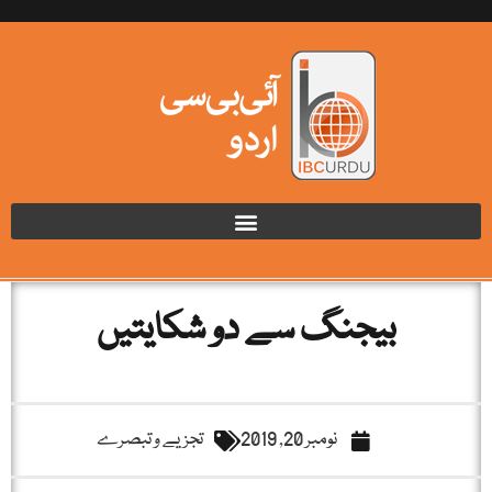
بیجنگ سے دو شکایتیں
نومبر 20, 2019
تجزیے و تبصرے