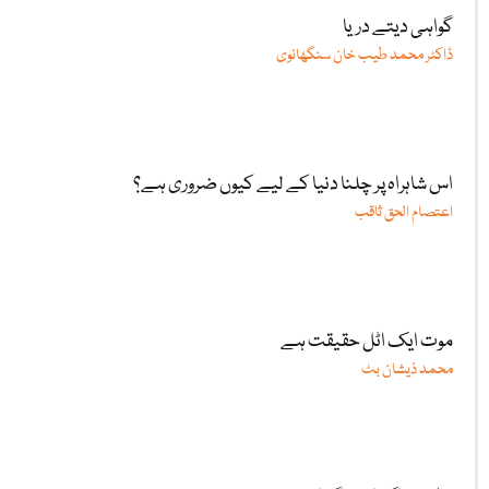
گواہی دیتے دریا
ڈاکٹر محمد طیب خان سنگھانوی
اس شاہراہ پر چلنا دنیا کے لیے کیوں ضروری ہے؟
اعتصام الحق ثاقب
موت ایک اٹل حقیقت ہے
محمد ذیشان بٹ