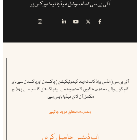
آئی بی سی تمام سوشل میڈیا نیٹ ورکس پر
آئی بی سی ( انڈس براڈ کاسٹ اینڈ کیمونیکیشن ) پاکستان اور پاکستان سے باہر
کام کرنے والے ممتاز صحافیوں کا منصوبہ ہے ۔ یہ پاکستان کا سب سے پہلا اور
مکمل آن لائن میڈیا ہاوس ہے .
ہمارے متعلق مزید جانیے
اپ ڈیٹس حاصل کریں