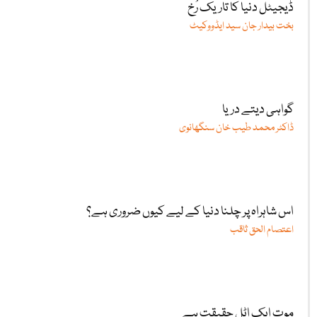
ڈیجیٹل دنیا کا تاریک رُخ
بخت بیدار جان سید ایڈووکیٹ
گواہی دیتے دریا
ڈاکٹر محمد طیب خان سنگھانوی
اس شاہراہ پر چلنا دنیا کے لیے کیوں ضروری ہے؟
اعتصام الحق ثاقب
موت ایک اٹل حقیقت ہے