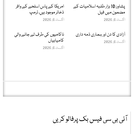
پشاور: 10 ہزار طلبہ اسلامیات کے
امریکا کے پاس اسلحے کے وافر
مضمون میں فیل
ذخائر موجود ہیں، ٹرمپ
اگست 6, 2026
اگست 6, 2026
آزادی کا دن اور ہماری ذمہ داری
ناکامیوں کی طرف لے جانے والی
کامیابیاں
اگست 6, 2026
اگست 6, 2026
آئی بی سی فیس بک پرفالو کریں