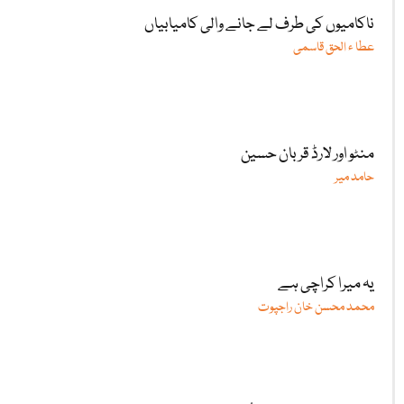
ناکامیوں کی طرف لے جانے والی کامیابیاں
عطا ء الحق قاسمی
منٹو اور لارڈ قربان حسین
حامد میر
یہ میرا کراچی ہے
محمد محسن خان راجپوت