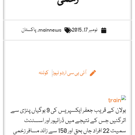
زخمی
نومبر 17, 2015
mainnews
,
پاکستان
آئی بی سی اردو نیوز
کوئٹہ
بولان کے قریب جعفر ایکسپریس کی 9 بوگیاں پٹڑی سے
اترگئیں جس کے نتیجے میں ڈرائیور اور اسسٹنٹ
سمیت 22 افراد جاں بحق اور 150 سے زائد مسافر زخمی