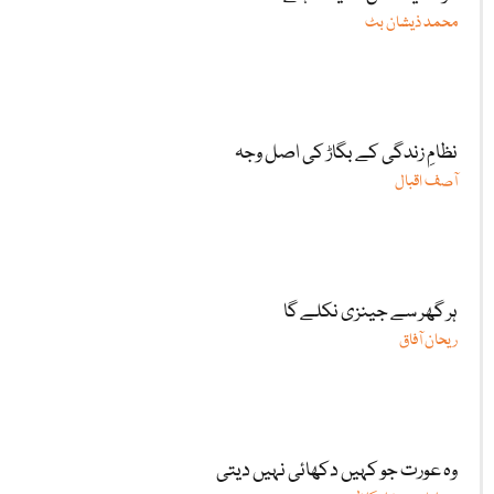
محمد ذیشان بٹ
نظامِ زندگی کے بگاڑ کی اصل وجہ
آصف اقبال
ہر گھر سے جینزی نکلے گا
ریحان آفاق
وہ عورت جو کہیں دکھائی نہیں دیتی