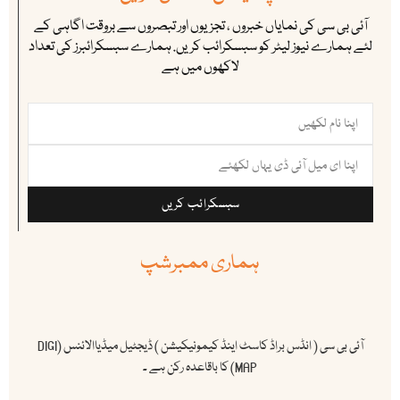
آئی بی سی کی نمایاں خبروں ، تجزیوں اور تبصروں سے بروقت اگاہی کے
لئے ہمارے نیوز لیٹر کو سبسکرائب کریں. ہمارے سبسکرائبرز کی تعداد
لاکھوں میں ہے
سبسکرائب کریں
ہماری ممبرشپ
آئی بی سی ( انڈس براڈ کاسٹ اینڈ کیمونیکیشن ) ڈیجٹیل میڈیاالائنس (DIGI
MAP) کا باقاعدہ رکن ہے ۔