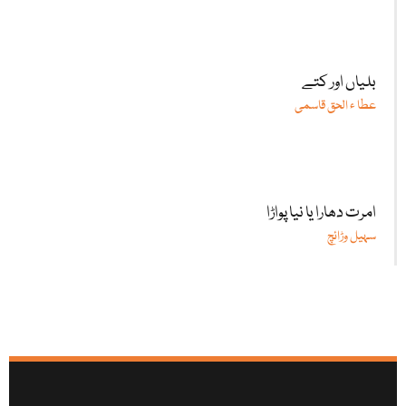
بلیاں اور کتے
عطا ء الحق قاسمی
امرت دھارا یا نیا پواڑا
سہیل وڑائچ