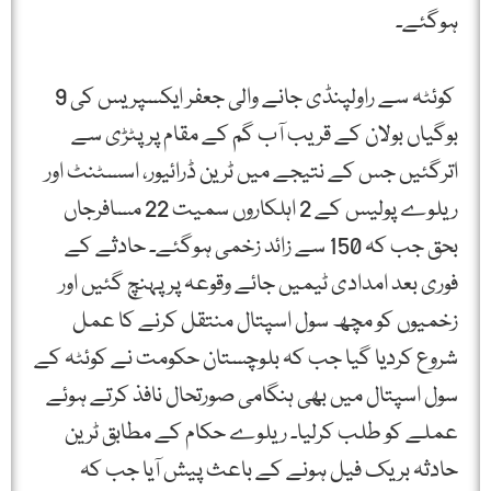
ہوگئے۔
کوئٹہ سے راولپنڈی جانے والی جعفر ایکسپریس کی 9
بوگیاں بولان کے قریب آب گم کے مقام پرپٹڑی سے
اترگئیں جس کے نتیجے میں ٹرین ڈرائیور، اسسٹنٹ اور
ریلوے پولیس کے 2 اہلکاروں سمیت 22 مسافرجاں
بحق جب کہ 150 سے زائد زخمی ہوگئے۔ حادثے کے
فوری بعد امدادی ٹیمیں جائے وقوعہ پر پہنچ گئیں اور
زخمیوں کو مچھ سول اسپتال منتقل کرنے کا عمل
شروع کردیا گیا جب کہ بلوچستان حکومت نے کوئٹہ کے
سول اسپتال میں بھی ہنگامی صورتحال نافذ کرتے ہوئے
عملے کو طلب کرلیا۔ ریلوے حکام کے مطابق ٹرین
حادثہ بریک فیل ہونے کے باعث پیش آیا جب کہ