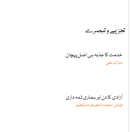
تجزیے و تبصرے
خدمت کا جذبہ ہی اصل پہچان
مبارک علی
آزادی کا دن اور ہماری ذمہ داری
فیاض احمدرانا،معروف ماہرتعلیم