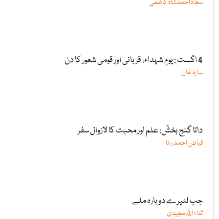
سجاداحمدشاہ کاظمی
4 اگست : یومِ شہداء، قربانی اور قومی شعور کا دن
سارہ خان
داتا گنج بخشؒ: علم اور محبت کا لازوال سفر
فیاض احمد رانا
جب لٹیرے دوبارہ ملے
ثناء اللّٰہ مجیدی