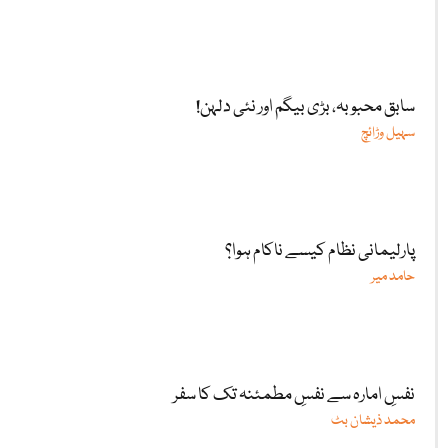
سابق محبوبہ، بڑی بیگم اور نئی دلہن!
سہیل وڑائچ
پارلیمانی نظام کیسے ناکام ہوا؟
حامد میر
نفسِ امارہ سے نفسِ مطمئنہ تک کا سفر
محمد ذیشان بٹ