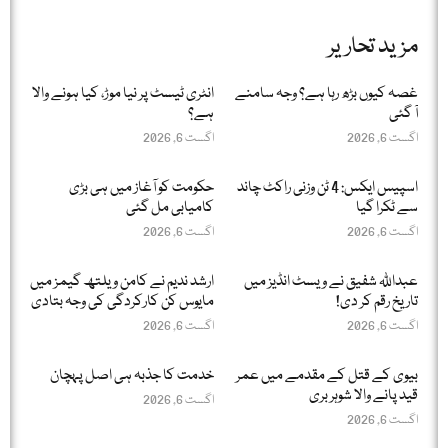
مزید تحاریر
غصہ کیوں بڑھ رہا ہے؟ وجہ سامنے
انٹری ٹیسٹ پر نیا موڑ، کیا ہونے والا
آ گئی
ہے؟
اگست 6, 2026
اگست 6, 2026
اسپیس ایکس: 4 ٹن وزنی راکٹ چاند
حکومت کو آغاز میں ہی بڑی
سے ٹکرا گیا
کامیابی مل گئی
اگست 6, 2026
اگست 6, 2026
عبداللّٰہ شفیق نے ویسٹ انڈیز میں
ارشد ندیم نے کامن ویلتھ گیمز میں
تاریخ رقم کر دی!
مایوس کن کارکردگی کی وجہ بتادی
اگست 6, 2026
اگست 6, 2026
بیوی کے قتل کے مقدمے میں عمر
خدمت کا جذبہ ہی اصل پہچان
قید پانے والا شوہر بری
اگست 6, 2026
اگست 6, 2026