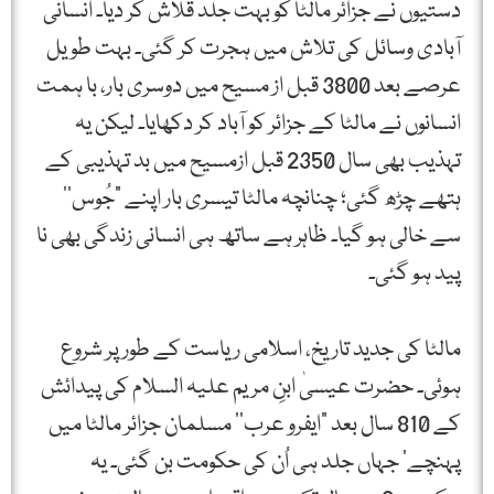
دستیوں نے جزائر مالٹا کو بہت جلد قلاش کر دیا۔ انسانی
آبادی وسائل کی تلاش میں ہجرت کر گئی۔ بہت طویل
عرصے بعد 3800 قبل از مسیح میں دوسری بار، با ہمت
انسانوں نے مالٹا کے جزائر کو آباد کر دکھایا۔ لیکن یہ
تہذیب بھی سال 2350 قبل ازمسیح میں بد تہذیبی کے
ہتھے چڑھ گئی؛ چنانچہ مالٹا تیسری بار اپنے ”جُوس‘‘
سے خالی ہو گیا۔ ظاہر ہے ساتھ ہی انسانی زندگی بھی نا
پید ہو گئی۔
مالٹا کی جدید تاریخ، اسلامی ریاست کے طور پر شروع
ہوئی۔ حضرت عیسیٰ ابنِ مریم علیہ السلام کی پیدائش
کے 810 سال بعد ”ایفرو عرب‘‘ مسلمان جزائر مالٹا میں
پہنچے‘ جہاں جلد ہی اُن کی حکومت بن گئی۔ یہ