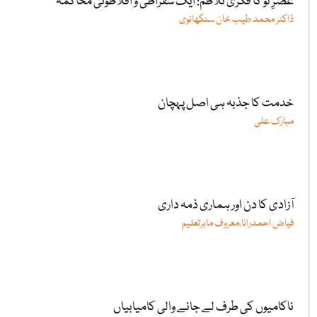
عصرِ نو کا فکری تلاطم: ایک سقراطی و افلاطونی محاکمہ
ڈاکٹر محمد طیب خان سنگھانوی
خدمت کا جذبہ ہی اصل پہچان
مبارک علی
آزادی کا دن اور ہماری ذمہ داری
فیاض احمدرانا،معروف ماہرتعلیم
ناکامیوں کی طرف لے جانے والی کامیابیاں