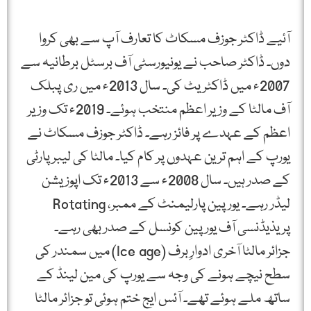
آئیے ڈاکٹر جوزف مسکاٹ کا تعارف آپ سے بھی کروا
دوں۔ ڈاکٹر صاحب نے یونیورسٹی آف برسٹل برطانیہ سے
2007ء میں ڈاکٹریٹ کی۔ سال 2013ء میں ری پبلک
آف مالٹا کے وزیر اعظم منتخب ہوئے۔ 2019ء تک وزیر
اعظم کے عہدے پر فائز رہے۔ ڈاکٹر جوزف مسکاٹ نے
یورپ کے اہم ترین عہدوں پر کام کیا۔ مالٹا کی لیبر پارٹی
کے صدر ہیں۔ سال 2008ء سے 2013ء تک اپوزیشن
لیڈر رہے۔ یورپین پارلیمنٹ کے ممبر، Rotating
پریذیڈنسی آف یورپین کونسل کے صدر بھی رہے۔
جزائر مالٹا آخری ادوارِ برف (Ice age) میں سمندر کی
سطح نیچے ہونے کی وجہ سے یورپ کی مین لینڈ کے
ساتھ ملے ہوئے تھے۔ آئس ایج ختم ہوئی تو جزائر مالٹا