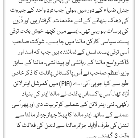
جنرل ضیاء کے دور میں ہوئی‘ جب فردِ واحد کے جبروت
کی دھاک بٹھانے کے لئے مقدمات، گرفتاریوں اور دُرّوں
کی برسات ہو رہی تھی۔ ایسے میں کچھ خوش بخت ترقی
پسند سیاسی کارکن مالٹا میں جا بسے۔ شوکت صاحب
اُسی ترقی پسند نسل کے نمائندہ ہیں جب کہ اسد اور
ڈاکٹر واسع مالٹا کے رہائشی اور پیدائشی۔ مالٹا کے سابق
وزیر اعظم صاحب نے اُس پاکستانی پائلٹ کا ذکر خاص
طور سے کیا جو پی آئی اے (PIA) میں کمرشل ایئر لائن
اُڑاتا تھا۔ اُسی پاکستانی پائلٹ نے مالٹا ایئر کی بنیاد
رکھی۔ نئی ایئر لائن کے عملے کو تربیت دی اور پھر اُسی
عملے کے ساتھ ایئر مالٹا کا پہلا جہاز جزائر مالٹا سے
لندن کی طرف اُڑایا۔ جزائر مالٹا سے لندن کی فلائٹ کا
وقت 3 گھنٹے ہے۔