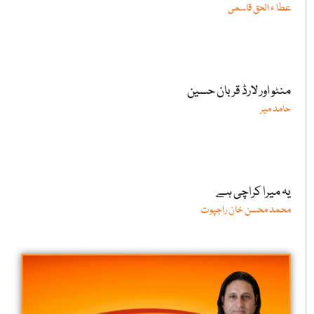
عطا ء الحق قاسمی
منٹو اور لارڈ قربان حسین
حامد میر
یہ میرا کراچی ہے
محمد محسن خان راجپوت