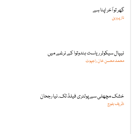
گھر تو آخر اپنا ہے
ناز پروین
نیپال سیکولر ریاست ہندوتوا کے نرغے میں
محمد محسن خان راجپوت
خشک مچھلی سے پولٹری فیلڈ تک، نیا رجحان
ظریف بلوچ