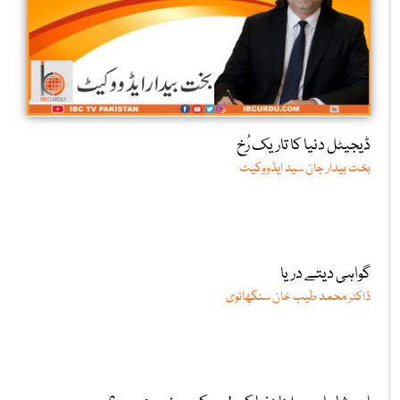
ڈیجیٹل دنیا کا تاریک رُخ
بخت بیدار جان سید ایڈووکیٹ
گواہی دیتے دریا
ڈاکٹر محمد طیب خان سنگھانوی