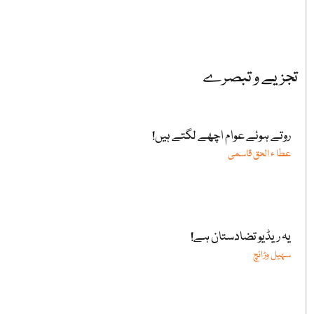
تجزیے و تبصرے
روتے ہوئے عوام اچھے لگتے ہیں!
عطا ء الحق قاسمی
یہ ریڈیو تضادستان ہے!
سہیل وڑائچ