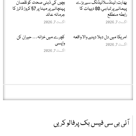
بھارت: لینڈسلائیڈنگ سے بڑے
بچوں کی ذہنی صحت کو نقصان
پیمانے پر تباہی، 80 دیہات کا
پہنچانے پر میٹا پر 57 کروڑ ڈالرز کا
رابطہ منطقع
جرمانہ عائد
اگست 7, 2026
اگست 7, 2026
امریکا میں دل دہلا دینے والا واقعہ
کچرے میں خزانہ… حیران کن
واپسی
اگست 7, 2026
اگست 7, 2026
آئی بی سی فیس بک پرفالو کریں