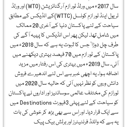
سال 2017ء میں ورلڈ ٹور ازم آرگنائزیشن (WTO) اور ورلڈ
ٹریول اینڈ ٹور ازم کونسل (WTTC)کے انڈیکس کے مطابق
سیاحت کے لئے پاکستان دنیا کے آخری 20 ممالک
میں شامل تھا۔ لیکن پھر اس انڈیکس کا پہیہ آگے کی
طرف چل دوڑا‘ جس کا ثبوت یہ ہے کہ سال 2018ء میں
پاکستان کے ٹور ازم میں 70 فیصد بہتری دیکھنے میں
آئی۔ سال 2019ء میں بہتری کی اس رفتار میں مزید
اضافہ ہوا۔ یہ اچھی خبر ہے اس لئے اندھیرے فروش
دانش وروں کو نظر نہیں آئی کہ حالیہ سال 2020 میں
ٹورازم کی مختلف عالمی سوسائٹیز اور اداروں نے پاکستان
کو سیاحت کے لئے پہلی 3فیورٹ Destinations میں
سے ایک قرار دیا۔ اور اِس سے بھی بڑھ کر خوشی کی بات
یہ ہے کہ وائلڈ فرنٹیئرز اور برٹش بیک پیک