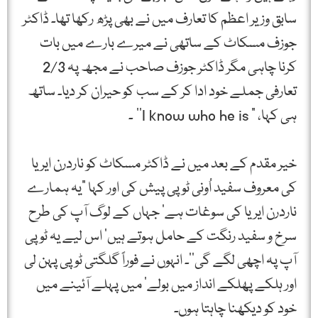
سابق وزیر اعظم کا تعارف میں نے بھی پڑھ رکھا تھا۔ ڈاکٹر
جوزف مسکاٹ کے ساتھی نے میرے بارے میں بات
کرنا چاہی مگر ڈاکٹر جوزف صاحب نے مجھ پہ 2/3
تعارفی جملے خود ادا کر کے سب کو حیران کر دیا۔ ساتھ
ہی کہا، ” I know who he is‘‘ ۔
خیر مقدم کے بعد میں نے ڈاکٹر مسکاٹ کو ناردرن ایریا
کی معروف سفید اُونی ٹوپی پیش کی اور کہا ”یہ ہمارے
ناردرن ایریا کی سوغات ہے‘ جہاں کے لوگ آپ کی طرح
سرخ و سفید رنگت کے حامل ہوتے ہیں‘ اس لیے یہ ٹوپی
آپ پہ اچھی لگے گی‘‘۔ انہوں نے فوراً گلگتی ٹوپی پہن لی
اور ہلکے پھلکے انداز میں بولے‘ میں پہلے آئینے میں
خود کو دیکھنا چاہتا ہوں۔