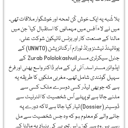
بلا شُبہ یہ ایک خوش کُن لمحہ اور خوشگوار ملاقات تھی۔
میں نے لاء آفس میں مہمانوں کا استقبال کیا‘ جن میں
مالٹا کے صنعت کار اور بزنس ٹائیکون شوکت علی،
یونائیٹڈ نیشنز ورلڈ ٹورازم آرگنائزیشن (UNWTO) کے
جنرل سیکرٹری مسٹر Zurab Pololokashvil کے
ایڈوائزر مسٹر اسد، آئی ٹی کے ماہر ڈاکٹر واسع بھٹی اور فرخ
سہیل گوئندی شامل تھے۔ مغربی ملکوں کا طریقہ یہ
ہے کہ جو بھی لیڈر کسی دوسرے ملک کسی سے
ملنے جاتا ہے تو پہلے اُس شخصیت کا انٹرنیٹ سے
ڈوسیئر (Dossier) تیار کیا جاتا ہے تاکہ دورے پہ
جانے والے کو معلوم ہو کہ وہ جس شخصیت سے مل
رہے ہیں وہ ہے کون۔ اس تجربے کی بنیاد پہ مالٹا کے