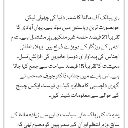
ری پبلک آف مالٹا کا شمار دنیا کی چھوٹی لیکن
خوبصورت ترین ریاستوں میں ہوتا ہے۔ یہاں آبادی کا
تقریباً 21 فیصد حصہ غیر ملکیوں پر مشتمل ہے۔ عام
آدمی کے روزگار کے دو بڑے ذرائع ہیں۔ پہلا، غذائی
اجناس کی پیداوار اور دوسرا جانوروں کی افزائشِ نسل۔
معیشت کا تقریباً 15 فیصد سیاحت سے جمع کیا جاتا
ہے۔ اس بارے میں جناب ڈاکٹر جوزف صاحب نے
گہری دلچسپی کا مظاہرہ کیا۔ اور ٹورسٹ ایکس چینج
کے حوالے سے معلومات شیئر کیں۔
یہ بات کئی پاکستانی سیاست دانوں سے زیادہ مالٹا کے
سابق وزیر اعظم اور اُن کے ہمراہیوں کو معلوم تھی کہ