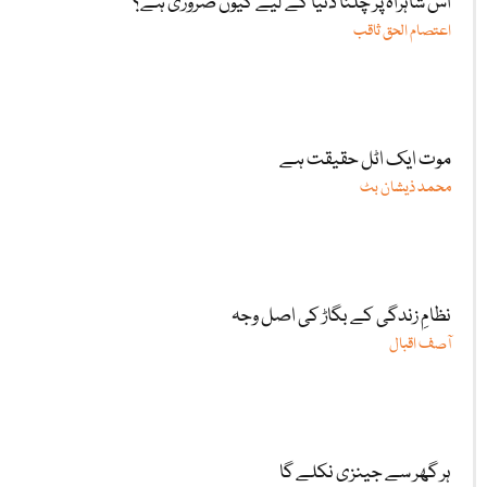
اس شاہراہ پر چلنا دنیا کے لیے کیوں ضروری ہے؟
اعتصام الحق ثاقب
موت ایک اٹل حقیقت ہے
محمد ذیشان بٹ
نظامِ زندگی کے بگاڑ کی اصل وجہ
آصف اقبال
ہر گھر سے جینزی نکلے گا