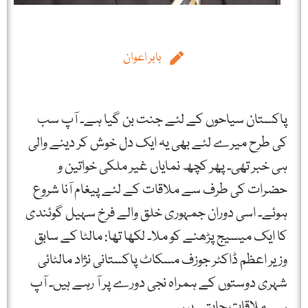
بابر اعوان
پاکستان سیاحوں کے لئے جنت بن گیا ہے۔ آپ سب
کی طرح میرے لئے بھی یہ ایک دل خوش کر دینے والی
ہی خبر تھی۔ پھر کچھ نمایاں غیر ملکی خواتین و
حضرات کی طرف سے ملاقات کے لئے پیغام آنا شروع
ہوئے۔ اسی دوران جمہوری خلق والے فرخ سہیل گوئندی
کا ایک میسیج پڑھنے کو ملا۔ لکھا تھا: مالٹا کے سابق
وزیر اعظم ڈاکٹر جوزف مسکاٹ پاکستانی نژاد مالٹائی
شہری دوستوں کے ہمراہ نجی دورے پر آ رہے ہیں۔ آپ
سے ملاقات چاہتے ہیں۔