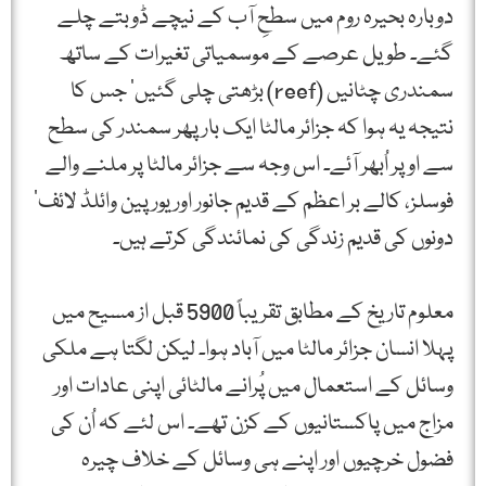
دوبارہ بحیرہ روم میں سطحِ آب کے نیچے ڈوبتے چلے
گئے۔ طویل عرصے کے موسمیاتی تغیرات کے ساتھ
سمندری چٹانیں (reef) بڑھتی چلی گئیں‘ جس کا
نتیجہ یہ ہوا کہ جزائر مالٹا ایک بار پھر سمندر کی سطح
سے اوپر اُبھر آئے۔ اس وجہ سے جزائر مالٹا پر ملنے والے
فوسلز، کالے بر اعظم کے قدیم جانور اور یورپین وائلڈ لائف‘
دونوں کی قدیم زندگی کی نمائندگی کرتے ہیں۔
معلوم تاریخ کے مطابق تقریباً 5900 قبل از مسیح میں
پہلا انسان جزائر مالٹا میں آباد ہوا۔ لیکن لگتا ہے ملکی
وسائل کے استعمال میں پُرانے مالٹائی اپنی عادات اور
مزاج میں پاکستانیوں کے کزن تھے۔ اس لئے کہ اُن کی
فضول خرچیوں اور اپنے ہی وسائل کے خلاف چیرہ