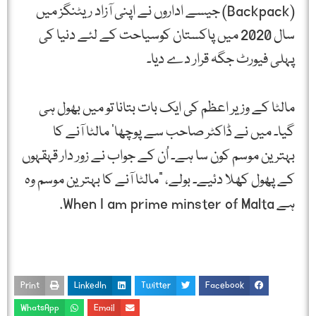
(Backpack) جیسے اداروں نے اپنی آزاد ریٹنگز میں
سال 2020 میں پاکستان کوسیاحت کے لئے دنیا کی
پہلی فیورٹ جگہ قرار دے دیا۔
مالٹا کے وزیر اعظم کی ایک بات بتانا تو میں بھول ہی
گیا۔ میں نے ڈاکٹر صاحب سے پوچھا‘ مالٹا آنے کا
بہترین موسم کون سا ہے۔ اُن کے جواب نے زور دار قہقہوں
کے پھول کھلا دئیے۔ بولے، ”مالٹا آنے کا بہترین موسم وہ
ہے When I am prime minster of Malta.
Print
LinkedIn
Twitter
Facebook
WhatsApp
Email