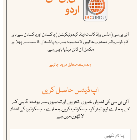
آئی بی سی ( انڈس براڈ کاسٹ اینڈ کیمونیکیشن ) پاکستان اور پاکستان سے باہر
کام کرنے والے ممتاز صحافیوں کا منصوبہ ہے ۔ یہ پاکستان کا سب سے پہلا اور
مکمل آن لائن میڈیا ہاوس ہے .
ہمارے متعلق مزید جانیے
اپ ڈیٹس حاصل کریں
آئی بی سی کی نمایاں خبروں ، تجزیوں اور تبصروں سے بروقت اگاہی کے
لئے ہمارے نیوز لیٹر کو سبسکرائب کریں. ہمارے سبسکرائبرز کی تعداد
لاکھوں میں ہے