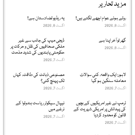
مزید تحاریر
روتے ہوئے عوام اچھے لگتے ہیں!
یہ ریڈیو تضادستان ہے!
اگست 8, 2026
اگست 8, 2026
گھر تو آخر اپنا ہے
ڈیجی میپ کی جانب سے غیر
ملکی صحافیوں کی نقل و حرکت پر
اگست 8, 2026
حکومتی پابندیوں کی شدید مذمت
اگست 7, 2026
لاہور: ایک واقعہ، کئی سوالات
مصنوعی ذہانت کی طاقت، کہاں
معاملہ سنگین ہو گیا
تک پہنچ گئی؟
اگست 7, 2026
اگست 7, 2026
ٹرمپ نے غیر امریکیوں کے بچوں
نیپال سیکولر ریاست ہندوتوا کے
کی پیدائش پر امریکی شہریت کے
نرغے میں
قانون کو محدود کردیا
اگست 7, 2026
اگست 7, 2026