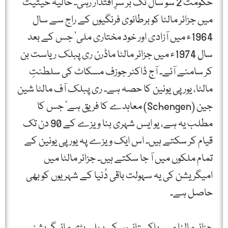
حکومت 2 سو سال تک بر سرِ اقتدار رہی۔ حالیہ حیثیت
میں جزائر مالٹا کو برطانوی فرنگیوں کے راج سے سال
1964ء میں آزادی اور خود مختاری ملی‘ جس کے بعد
سال 1974ء میں جزائر مالٹا ماڈرن ری پبلک ریاست بن
کر سامنے آئے۔ آج ڈاکٹر جوزف مسکاٹ کی سلطنتِ
مالٹا، یورپی یونین کا حصہ ہے۔ ری پبلک آف مالٹا شین
جین (Schengen) معاہدے کا فریق ہے‘ جس کا
مطلب یہ ہے، یو ایس شہری بنا ویزے کے 90 دن تک
قیام کر سکتے ہیں۔ اس ایک ویزے پہ یورپی یونین کے
تمام ملکوں میں آ جا سکتے ہیں۔ جزائر مالٹا میں
امیگریشن کی یہ سہولت باقی دُنیا کے شہریوں کو بھی
حاصل ہے۔
جزائر مالٹا میں پاکستانیوں کی پہلی بڑی مائیگریشن