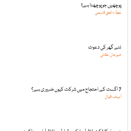
پوچھیں جو پوچھنا ہے!
عطا ء الحق قاسمی
نئے گھر کی دعوت
امیرجان حقانی
7 اگست کے احتجاج میں شرکت کیوں ضروری ہے؟
آصف اقبال