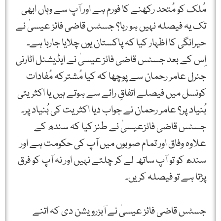
مُلک کو مُتحد رکھنے کا فورم ہے اور آپ سے وہاں ابھی
تک یہ فیصلہ نہیں ہو رہا؟ جسٹس قاضی فائز عیسیٰ نے
حیرانگی کا اظہار کیا کہ پاکستان یوں چلایا جارہا ہے۔
اِس کے بعد جسٹس قاضی فائز عیسیٰ نے ایڈیشنل اٹارنی
جنرل عامر رحمان سے پوچھا کہ کیا مُشترکہ مُفادات
کونسل میں فیصلے اتفاقِ رائے سے ہوتے ہیں یا اکثریتی
بُنیاد پر؟ عامر رحمان نے جواب دیا اکثریت کی بُنیاد پر۔
جسٹس قاضی فائزعیسیٰ نے طنز کیا کہ سندھ کے
علاوہ وفاق اور تمام صوبوں میں آپ کی حکومت ہے اور
سندھ کو تو آپ ساتھ لے کر چلتے نہیں اور نہ آپ کو فرق
پڑتا ہے تو فیصلہ کریں۔
جسٹس قاضی فائز عیسیٰ نے آبزرویشن دی کہ اتنے