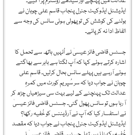
عدالت میں پہنچے اور سیدھے روسٹرم پر آگیے۔
ایڈیشنل ایڈوکیٹ جنرل پنجاب قاسم علی چوہان نے
بولنے کی کوشش کی تو پھولی ہوئی سانس کی وجہ سے
الفاظ ادا نہ کرپائے۔
جسٹس قاضی فائز عیسیٰ نے اُنہیں ہاتھ سے تحمل کا
اشارہ کرتے ہوئے کہا کہ آپ لگتا ہے باہر سے بھاگتے
ہوئے آرہے ہیں پہلے سانس بحال کرلیں۔ قاسم علی
چوہان نے جواب دیا کہ سر سُپریم کورٹ میں کمرہِ
عدالت تک پہنچنے کے لیے بہت سی سیڑھیاں چڑھ کر
آ رہا ہوں تو سانس پھول گئی۔ جسٹس قاضی فائز عیسیٰ
نے استفسار کیا کہ آپ نے آرڈیننس کو خُفیہ رکھا؟
ایڈیشنل ایڈوکیٹ جنرل پنجاب نے جواب دیا کہ مقصد
خُفیہ رکھنا نہیں تھا۔ جسٹس قاضی فائز عیسیٰ نے