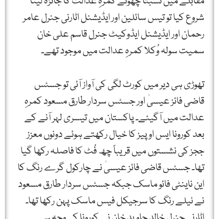
مُقابلے میں نسبتاً چھوٹے کمرہِ عدالت کا جائزہ لینا
شروع کیا تو تیس سائلین اور ایڈیشنل اٹارنی جنرل عامر
رحمان اور ایڈیشنل ایڈوکیٹ جنرل قاسم علی خان
سمیت سولہ وُکلا کمرہِ عدالت میں موجود تھے۔
تھوڑی ہی دیر میں کورٹ لگی کی آواز آئی تو جسٹس
قاضی فائز عیسیٰ اور جسٹس سردار طارق مسعود کمرہِ
عدالت میں آگیئے۔ پاکستان میں تیسری لہر آنے کے
بعد کورونا ایس او پیز کا خیال رکھتے ہوئے دونوں معزز
ججز کی نشستوں میں قریباً چھ فُٹ کا فاصلہ رکھا گیا
تھا۔ جسٹس قاضی فائز عیسیٰ نے چارکول گرے رنگ کا
این ناینٹی فائو ماسک جبکہ جسٹس سردار طارق مسعود
نے نیلے رنگ کا سرجیکل فیس ماسک پہن رکھا تھا۔
اٹارنی جنرل خالد جاوید خان نے کورونا کی وجہ سے