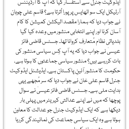
ایڈوکیٹ جنرل سے استفسار کیا کہ آپ کا آرڈیننس
آرٹیکل ایک سو اٹھایس پر پورا اُترتا ہے؟ قاسم علی چوہان
نے جواب دیا کہ ہمارا مقصد الیکشن کمیشن کا کام
آسان کرنا اور اپنے انتخابی منشور میں وعدہ کیا گیا
بلدیاتی نظام مُتعارف کروانا تھا۔ جسٹس قاضی فائز
عیسیٰ نے جواب دیا کہ یہ آپ کِس سیاسی منشور کی
بات کررہے ہیں؟ منشور سیاسی جماعتوں کا ہوتا ہے،
حکومت کا منشور آئینِ پاکستان ہے۔ ایڈیشنل ایڈوکیٹ
جنرل قاسم علی خان نے جواب دیا کہ سر مُجھے یہی
ہدایت ملی ہے۔ جسٹس قاضی فائز عیسیٰ نے سوال
پوچھا کہ میں نے اپنے عدالتی کیریئر میں پہلی بار
دیکھا ہے کہ ایک ایڈوکیٹ جنرل جو عدالت کا معاون
ہوتا ہے وہ ایک سیاسی جماعت کی نمائیندگی کررہا