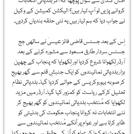
افنان کُنڈی سے سوال پوچھا کہ اگر بلدیاتی انتخابات
کروانے پڑیں تو آپ تیار ہیں؟ الیکشن کمیشن کے وکیل
نے جواب دیا کہ ہم تیار ہیں یہ نئی حلقہ بندیاں کردیں۔
اِس کے بعد جسٹس قاضی فائز عیسیٰ نے ساتھی جج
جسٹس سردار طارق مسعود سے مشورہ کرنے کے بعد
آرڈر لِکھوانا شروع کردیا اور لِکھوایا کہ پنجاب کے چھپن
ہزار بلدیاتی نمائیندوں کو ایک جنبشِ قلم سے گھر بھیج
کر صوبہ بیوروکریسی کے حوالے کردیا گیا۔ بلدیاتی نظام
تحلیل کرکے ریاست کو کمزور کیا گیا۔ آرڈر میں مزید
لکھوایا کہ مُنتخب بلدیاتی نمائیندوں کو گھر بھیج کر
نئے انتخابات نہ کروانا پنجاب حکومت کی بدنیتی کو
ظاہر کرتا ہے اور عوام پر اُنکے مُنتخب نمائیندوں سے
حکومت نہ کروا کر عوام کو اُن کے حقوق سے محروم رکھا