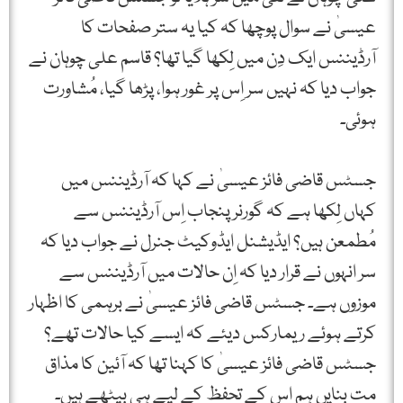
عیسیٰ نے سوال پوچھا کہ کیا یہ ستر صفحات کا
آرڈیننس ایک دِن میں لِکھا گیا تھا؟ قاسم علی چوہان نے
جواب دیا کہ نہیں سر اِس پر غور ہوا، پڑھا گیا، مُشاورت
ہوئی۔
جسٹس قاضی فائز عیسیٰ نے کہا کہ آرڈیننس میں
کہاں لِکھا ہے کہ گورنر پنجاب اِس آرڈیننس سے
مُطمعن ہیں؟ ایڈیشنل ایڈوکیٹ جنرل نے جواب دیا کہ
سر انہوں نے قرار دیا کہ اِن حالات میں آرڈیننس سے
موزوں ہے۔ جسٹس قاضی فائز عیسیٰ نے برہمی کا اظہار
کرتے ہوئے ریمارکس دیئے کہ ایسے کیا حالات تھے؟
جسٹس قاضی فائز عیسیٰ کا کہنا تھا کہ آئین کا مذاق
مت بنایں ہم اِس کے تحفظ کے لیے ہی بیٹھے ہیں۔