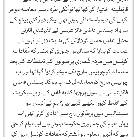
قرنطینہ اختیار کررکھا تھا تو اُنکی طرف سے معاملہ موخر
کرنے کی درخواست آئی ہوئی تھی لیکن دو رُکنی بینچ کے
سربراہ جسٹس قاضی فائز عیسیٰ نے ایڈیشنل اٹارنی
جنرل عامر رحمان کو دلائل کی ہدایت دی تو انہوں نے
عدالت کو بتایا کہ ستائیس جنوری کو مُشترکہ مُفادات
کونسل میں مردم شُماری پر صوبوں کے تحفظات کے بعد
معاملہ کو چوبیس مارچ تک موخر کردیا گیا تھا اور اب
چوبیس مارچ کو معاملہ ٹیک اپ ہوگا۔ جسٹس قاضی
فائز عیسیٰ نے سوال پوچھا کہ یہ فائل کے اوپر سیکریٹ
کے الفاظ کیوں لکھے گیے ہیں؟ ہم نے اُنیس سو
سینتالیس میں برطانوی راج سے آذادی کرلی تھی اب
یہاں عوام کی جمہوری حکومت ہوتی ہے اور عوام کو حق
ہے کہ اُنہیں معلوم ہو مُشترکہ مُفادات کونسل میں کیا