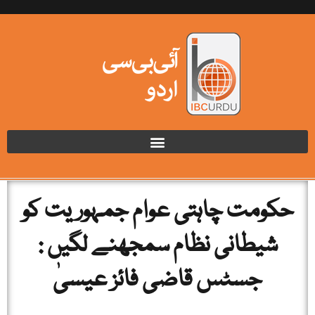
حکومت چاہتی عوام جمہوریت کو
شیطانی نظام سمجھنے لگیں :
جسٹس قاضی فائز عیسیٰ