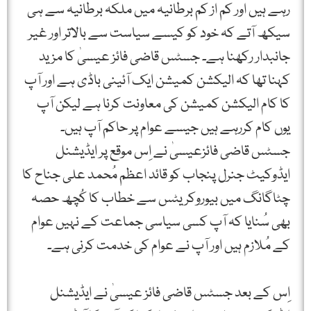
رہے ہیں اور کم از کم برطانیہ میں ملکہ برطانیہ سے ہی
سیکھ آتے کہ خود کو کیسے سیاست سے بالاتر اور غیر
جانبدار رکھنا ہے۔ جسٹس قاضی فائز عیسیٰ کا مزید
کہنا تھا کہ الیکشن کمیشن ایک آئینی باڈی ہے اور آپ
کا کام الیکشن کمیشن کی معاونت کرنا ہے لیکن آپ
یوں کام کررہے ہیں جیسے عوام پر حاکم آپ ہیں۔
جسٹس قاضی فائزعیسیٰ نے اِس موقع پر ایڈیشنل
ایڈوکیٹ جنرل پنجاب کو قائد اعظم مُحمد علی جناح کا
چٹاگانگ میں بیوروکریٹس سے خطاب کا کُچھ حصہ
بھی سُنایا کہ آپ کسی سیاسی جماعت کے نہیں عوام
کے مُلازم ہیں اور آپ نے عوام کی خدمت کرنی ہے۔
اِس کے بعد جسٹس قاضی فائز عیسیٰ نے ایڈیشنل