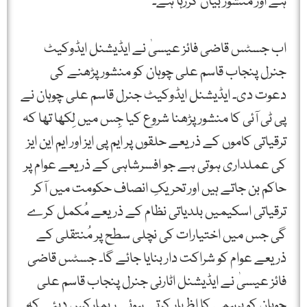
ہے اور منشور بیان کررہا ہے۔
اب جسٹس قاضی فائز عیسیٰ نے ایڈیشنل ایڈوکیٹ
جنرل پنجاب قاسم علی چوہان کو منشور پڑھنے کی
دعوت دی۔ ایڈیشنل ایڈوکیٹ جنرل قاسم علی چوہان نے
پی ٹی آئی کا منشور پڑھنا شروع کیا جِس میں لِکھا تھا کہ
ترقیاتی کاموں کے ذریعے حلقوں پر ایم پی ایز اور ایم این ایز
کی عملداری ہوتی ہے جو افسرشاہی کے ذریعے عوام پر
حاکم بن جاتے ہیں اور تحریکِ انصاف حکومت میں آکر
ترقیاتی اسکیمیں بلدیاتی نظام کے ذریعے مُکمل کرے
گی جس میں اختیارات کی نچلی سطح پر مُنتقلی کے
ذریعے عوام کو شراکت دار بنایا جائے گا۔ جسٹس قاضی
فائز عیسیٰ نے ایڈیشنل اٹارنی جنرل پنجاب قاسم علی
چوہان کو برہمی کا اظہار کرتے ہوئے ریمارکس دیئے کہ