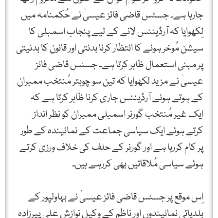
جارہا ہے۔ جسٹس قاضی فائز عیسیٰ نے حُکمنامہ میں
لِکھوایا کہ آرڈیننس لانے کے لیے پنجاب اسمبلی کا
سیشن مُوخر ہونے کا انتظار کرنا بدنتی اور قانون کا بدنیتی
پر مبنی استعمال ظاہر کرتا ہے۔ جسٹس قاضی فائز
عیسیٰ نے مزید لکھوایا کہ تین سو چوہتر مُنتخب ممبران
کے ہوتے ہوئے آرڈیننس جاری کرنا ظاہر کرتا ہے کہ
ایک غیر مُنتخب گورنر اسمبلی ممبران کو نظر انداز
کرتے ہوئے ایک سیاسی جماعت کے نمائیندہ کے طور
پر کام کررہا ہے اور گورنر کے حلف کی خلاف ورزی کرتے
ہوئے سیاسی مُلاقاتیں بھی کررہے ہیں۔
اِس موقع پر جسٹس قاضی فائز عیسیٰ نے بہاولپور کے
بلدیاتی نمائیندوں اور ناظم کے وکیل نوازش علی پیرزادہ