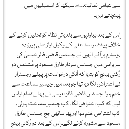
سے عوامی نمائیندے سیکھ کر اسمبلیوں میں
پہنچتے ہیں۔
اِس کے بعد بہاولپور سے بلدیاتی نظام کو تحلیل کرنے کے
خلاف پیٹشنر اسد علی کے وکیل نواز علی پیرزادہ
روسٹرم پر آئے انہوں نے جسٹس قاضی فائز عیسیٰ کی
سربراہی میں جسٹس سردار طارق مسعود پر مُشتمل دو
رُکنی بینچ کو بتایا کہ اُنکی درخواست پر پہلے رجسٹرار
نے اعتراض لگا دیا تھا جو بعد میں چیمبر سماعت سے
ختم ہوا۔ جسٹس قاضی فائز عیسیٰ نے پہلے تمام نوٹس
لیے کہ کب اعتراض لگا، کب چیمبر سماعت ہوئی،
کب اعتراض ختم ہوا اور پھر ساتھی جج جسٹس طارق
مسعود سے مشورہ کرنے لگے۔ اِس کے بعد دو رُکنی بینچ