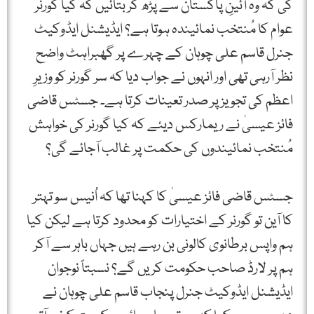
کی کہ وہ آئینِ پاکستان سے پڑھ کر بتائیں کہ کیا گورنر
عوام کا مُنتخب نمائیندہ ہوتا ہے؟ ایڈیشنل ایڈوکیٹ
جنرل قاسم علی چوہان کے چہرے پر گھبراہٹ واضح
نظر آرہی تھی اور انہوں نے جواب دیا کہ سر گورنر کو وزیرِ
اعظم کی تجویز پر صدر تعینات کرتا ہے۔ جسٹس قاضی
فائز عیسیٰ نے ریمارکس دیئے کہ کیا گورنر کی خواہش
مُنتخب نمائیندوں کی حکمت پر غالب آجائے گی؟
جسٹس قاضی فائز عیسیٰ کا کہنا تھا کہ اُنیس سو تہتر
کا آین تو گورنر کے اختیارات کو محدود کرتا ہے لیکن کیا
ہم واپس برطانوی کالونی بن رہے ہیں جہاں باہر سے آکر
ہم پر لارڈ صاحب حکومت کریں گے؟ نسبتاً نوجوان
ایڈیشنل ایڈوکیٹ جنرل پنجاب قاسم علی چوہان نے