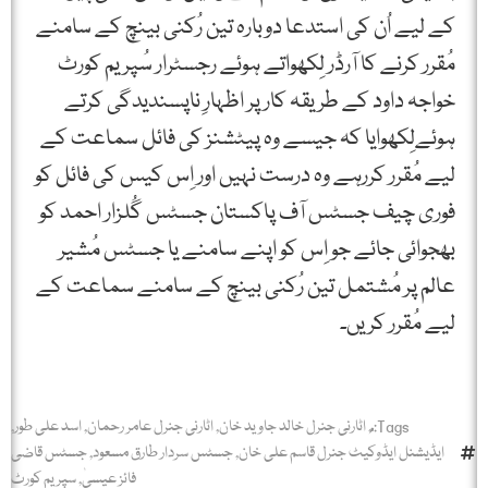
کے لیے اُن کی استدعا دوبارہ تین رُکنی بینچ کے سامنے
مُقرر کرنے کا آرڈر لِکھواتے ہوئے رجسٹرار سُپریم کورٹ
خواجہ داود کے طریقہ کار پر اظہارِ ناپسندیدگی کرتے
ہوئےلِکھوایا کہ جیسے وہ پیٹشنز کی فائل سماعت کے
لیے مُقرر کررہے وہ درست نہیں اور اِس کیس کی فائل کو
فوری چیف جسٹس آف پاکستان جسٹس گُلزار احمد کو
بھجوائی جائے جو اِس کو اپنے سامنے یا جسٹس مُشیر
عالم پر مُشتمل تین رُکنی بینچ کے سامنے سماعت کے
لیے مُقرر کریں۔
Tags:
,
اٹارنی جنرل خالد جاوید خان
,
اٹارنی جنرل عامر رحمان
,
اسد علی طور
,
ایڈیشنل ایڈوکیٹ جنرل قاسم علی خان
,
جسٹس سردار طارق مسعود
,
جسٹس قاضی
فائز عیسیٰ
,
سپریم کورٹ