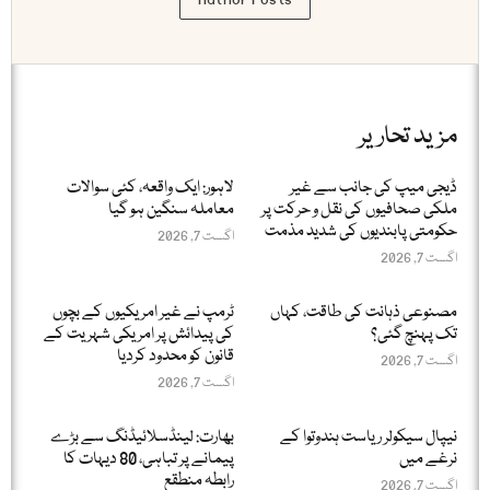
مزید تحاریر
ڈیجی میپ کی جانب سے غیر
لاہور: ایک واقعہ، کئی سوالات
ملکی صحافیوں کی نقل و حرکت پر
معاملہ سنگین ہو گیا
حکومتی پابندیوں کی شدید مذمت
اگست 7, 2026
اگست 7, 2026
مصنوعی ذہانت کی طاقت، کہاں
ٹرمپ نے غیر امریکیوں کے بچوں
تک پہنچ گئی؟
کی پیدائش پر امریکی شہریت کے
قانون کو محدود کردیا
اگست 7, 2026
اگست 7, 2026
نیپال سیکولر ریاست ہندوتوا کے
بھارت: لینڈسلائیڈنگ سے بڑے
نرغے میں
پیمانے پر تباہی، 80 دیہات کا
رابطہ منطقع
اگست 7, 2026