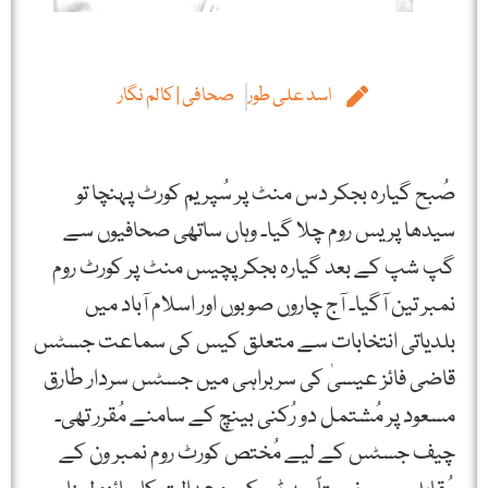
اسد علی طور
صحافی | کالم نگار
صُبح گیارہ بجکر دس منٹ پر سُپریم کورٹ پہنچا تو
سیدھا پریس روم چلا گیا۔ وہاں ساتھی صحافیوں سے
گپ شپ کے بعد گیارہ بجکر پچیس منٹ پر کورٹ روم
نمبر تین آگیا۔ آج چاروں صوبوں اور اسلام آباد میں
بلدیاتی انتخابات سے متعلق کیس کی سماعت جسٹس
قاضی فائز عیسیٰ کی سربراہی میں جسٹس سردار طارق
مسعود پر مُشتمل دو رُکنی بینچ کے سامنے مُقرر تھی۔
چیف جسٹس کے لیے مُختص کورٹ روم نمبر ون کے