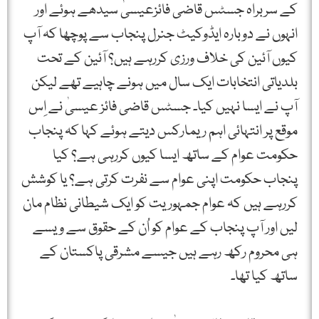
کے سربراہ جسٹس قاضی فائزعیسیٰ سیدھے ہوئے اور
انہوں نے دوبارہ ایڈوکیٹ جنرل پنجاب سے پوچھا کہ آپ
کیوں آئین کی خلاف ورزی کررہے ہیں؟ آئین کے تحت
بلدیاتی انتخابات ایک سال میں ہونے چاہیے تھے لیکن
آپ نے ایسا نہیں کیا۔ جسٹس قاضی فائز عیسیٰ نے اِس
موقع پر انتہائی اہم ریمارکس دیتے ہوئے کہا کہ پنجاب
حکومت عوام کے ساتھ ایسا کیوں کررہی ہے؟ کیا
پنجاب حکومت اپنی عوام سے نفرت کرتی ہے؟ یا کوشش
کررہے ہیں کہ عوام جمہوریت کو ایک شیطانی نظام مان
لیں اور آپ پنجاب کے عوام کو اُن کے حقوق سے ویسے
ہی محروم رکھ رہے ہیں جیسے مشرقی پاکستان کے
ساتھ کیا تھا۔