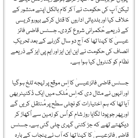
لیکن آپ کی حکومت نے آکر کام بالکل اپنے منشور کے
خلاف کیا اور بلدیاتی اداروں کا قتل کرکے بیوروکریسی
کے ذریعے حُکمرانی شروع کردی۔ جسٹس قاضی فائز
عیسیٰ کا کہنا تھا کہ آج دو سال گزرنے کے بعد تحریکِ
انصاف کی حکومت نے این این ایز اور ایم پی ایز کے ذریعے
نظام کو کنٹرول کیا ہوا ہے۔
جسٹس قاضی فائزعیسیٰ کا اِس موقع پر لہجہ تلخ ہوگیا
اور انہوں نے مثال دی کہ اِس مُلک میں ایک ڈکٹیٹر بھی
آیا تھا کہ ہم اختیارات کو نچلی سطح پر مُنتقل کریں گے
اور پھر جو پودا لگایا روز شام کو اُس کو زمین سے اُکھاڑ کر
دیکھتے تھے کہ جڑ کتنی گہری چلی گئی ہے۔ جسٹس
قاضی فائزعیسیٰ کا کہنا تھا کہ آپ نے پنجاب کے بارہ