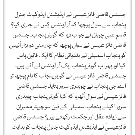
جسٹس قاضی فائز عیسیٰ نے ایڈیشنل ایڈوکیٹ جنرل
پنجاب سے سوال پوچھا کہ آرڈیننس کِس نے جاری کیا؟
قاسم علی چوہان نے جواب دیا کہ گورنر پنجاب۔ جسٹس
قاضی فائز عیسیٰ نے سوال پوچھا کہ چار مئی دو ہزار اُنیس
کو پنجاب اسمبلی نے بلدیاتی نظام کا ایک قانون پاس
کیا اور پھر اب گورنر پنجاب ایک آرڈیننس لے آئے ہیں۔
جسٹس قاضی فائز عیسیٰ نے گورنر پنجاب کا نام پوچھا تو
اے جی پنجاب نے چوہدری سرور بتایا۔ جسٹس قاضی
فائز عیسیٰ نے سوال اُٹھایا کہ کیا گورنر پنجاب چوہدری
سرور اکیلے پنجاب اسمبلی کے تین سو چوہتر ممبران
سے زیادہ عقل اور حِکمت رکھتے ہیں؟ جسٹس قاضی
فائزعیسیٰ نے ایڈیشنل ایڈوکیٹ جنرل پنجاب کو ہدایت