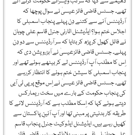
دھیمے سے کہا کہ سر تب وایسرائے حکومت کرنے آتے
تھے۔ جسٹس قاضی فائز عیسیٰ نے سوال پوچھا کہ
آرڈیننس آنے سے کتنے دِن پہلے پنجاب اسمبلی کا
اجلاس ختم ہوا؟ ایڈیشنل اٹارنی جنرل قاسم علی چوہان
نے فائل کھول کر پڑھ کر بتایا کہ سر آرڈیننس سے دو دِن
پہلے۔ جسٹس قاضی فائزعیسیٰ نے آبزرویشن دی کہ
اِس کا مطلب آپ آرڈیننس لے کر بیٹھے ہوئے تھے اور
پنجاب اسمبلی کا سیشن ختم ہونے کا انتظار کررہے
تھے۔ جسٹس قاضی فائز عیسیٰ نے اِس موقع پر پی ٹی آیی
کی پنجاب حکومت کے بارے میں سخت ریمارکس
دیتے ہوئے کہا کہ اِسکا مطلب ہے کہ آرڈیننس لانے کا
طریقہ کار بدنیتی پر مبنی تھا اور آپ آئینِ پاکستان سے
کھیل رہے ہیں۔ ایڈیشنل ایڈوکیٹ جنرل پنجاب قاسم
علی چوہان نے نفی میں سر ہلایا تو جسٹس قاضی فائز