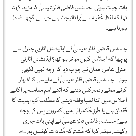
بات چیت ہوئی۔ جسٹس قاضی فائزعیسیٰ کا مزید کہنا
تھا کہ لفظ خُفیہ سے بُرا تاثر جاتا ہے جیسے کُچھ غلط
ہورہا ہے۔
جسٹس قاضی فائز عیسیٰ نے ایڈیشنل اٹارنی جنرل سے
پوچھا کہ اجلاس کیوں موخر ہوا تھا؟ ایڈیشنل اٹارنی
جنرل عامر رحمان نے جواب دیا کہ وجہ نہیں لِکھی
ہوئی۔ جسٹس قاضی فائز عیسیٰ نے مایوسی کا اظہار
کرتے ہوئے ریمارکس دیئے کہ اتنے اہم معاملہ پر اگلے
اجلاس میں اتنا لمبا وقفہ دینے کا مطلب کیا اہلیت کا
فُقدان ہے یا طرزِ حُکمرانی میں کمزوری اِس کی وجہ
ہے؟ جسٹس قاضی فائز عیسیٰ نے اپنی بات جاری
رکھتے ہوئے کہا کہ مُشترکہ مُفادات کونسل پورے