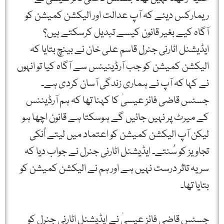
ریمارکس دیئے کہ آپ عدالت اور الیکشن کمیشن کو
آگاہ کیے بغیر قانون کیسے تبدیل کرسکتے ہیں؟
ایڈیشنل اٹارنی جنرل قاسم علی خان نے بینچ بتایا کہ
الیکشن کمیشن کو جب آرڈینینس سے آگاہ کیا تو انہوں
نے کہا کہ آپ نے ہماری زندگی آسان کردی ہے۔
جسٹس قاضی فائز عیسیٰ کا کہنا تھا کہ ہم آرڈیننس
کے میرٹ پر نہیں جائیں گے ہوسکتا ہے قانون اچھا ہو
لیکن آپ الیکشن کمیشن کو اعتماد میں لیتے اُنکی
تجاویز کو سُنتے۔ ایڈیشنل اٹارنی جنرل نے جواب دیا کہ
سر یہ تاثر درست نہیں ہے اور ہم نے الیکشن کمیشن کو
بتایا تھا۔
جسٹس قاضی فائز عیسیٰ نے ایڈیشنل اٹارنی جنرل کو