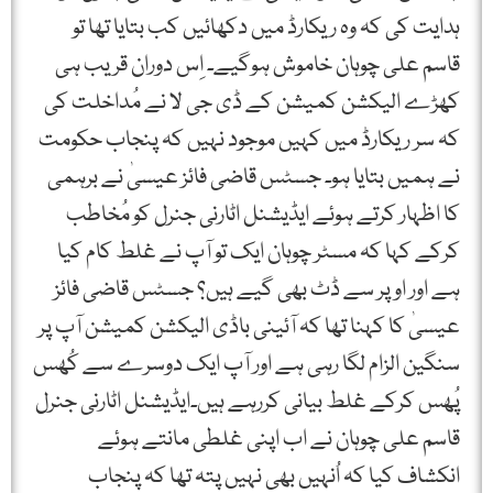
ہدایت کی کہ وہ ریکارڈ میں دکھائیں کب بتایا تھا تو
قاسم علی چوہان خاموش ہوگیے۔ اِس دوران قریب ہی
کھڑے الیکشن کمیشن کے ڈی جی لا نے مُداخلت کی
کہ سر ریکارڈ میں کہیں موجود نہیں کہ پنجاب حکومت
نے ہمیں بتایا ہو۔ جسٹس قاضی فائز عیسیٰ نے برہمی
کا اظہار کرتے ہوئے ایڈیشنل اٹارنی جنرل کو مُخاطب
کرکے کہا کہ مسٹر چوہان ایک تو آپ نے غلط کام کیا
ہے اور اوپر سے ڈٹ بھی گیے ہیں؟ جسٹس قاضی فائز
عیسیٰ کا کہنا تھا کہ آئینی باڈی الیکشن کمیشن آپ پر
سنگین الزام لگا رہی ہے اور آپ ایک دوسرے سے کُھس
پُھس کرکے غلط بیانی کررہے ہیں۔ایڈیشنل اٹارنی جنرل
قاسم علی چوہان نے اب اپنی غلطی مانتے ہوئے
انکشاف کیا کہ اُنہیں بھی نہیں پتہ تھا کہ پنجاب