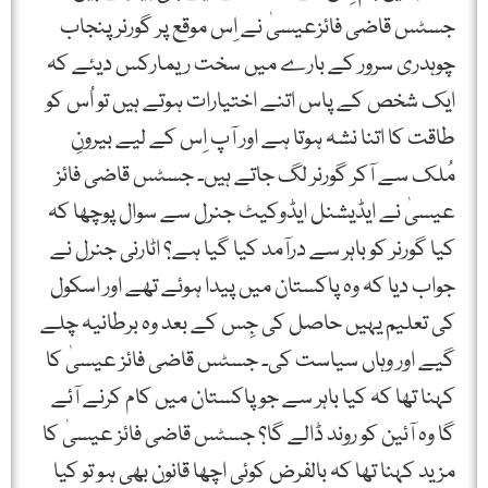
جسٹس قاضی فائزعیسیٰ نے اِس موقع پر گورنر پنجاب
چوہدری سرور کے بارے میں سخت ریمارکس دیئے کہ
ایک شخص کے پاس اتنے اختیارات ہوتے ہیں تو اُس کو
طاقت کا اتنا نشہ ہوتا ہے اور آپ اِس کے لیے بیرونِ
مُلک سے آکر گورنر لگ جاتے ہیں۔ جسٹس قاضی فائز
عیسیٰ نے ایڈیشنل ایڈوکیٹ جنرل سے سوال پوچھا کہ
کیا گورنر کو باہر سے درآمد کیا گیا ہے؟ اٹارنی جنرل نے
جواب دیا کہ وہ پاکستان میں پیدا ہوئے تھے اور اسکول
کی تعلیم یہیں حاصل کی جِس کے بعد وہ برطانیہ چلے
گیے اور وہاں سیاست کی۔ جسٹس قاضی فائز عیسیٰ کا
کہنا تھا کہ کیا باہر سے جو پاکستان میں کام کرنے آئے
گا وہ آئین کو روند ڈالے گا؟ جسٹس قاضی فائز عیسیٰ کا
مزید کہنا تھا کہ بالفرض کوئی اچھا قانون بھی ہو تو کیا