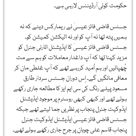
حکومت کوئی آرڈیننس لارہی ہے۔
جسٹس قاضی فائز عیسیٰ نے ریمارکس دیئے کہ نہ
ہمیں پتہ تھا نہ آپ کو اور نہ الیکشن کمیشن کو۔
جسٹس قاضی فائز عیسیٰ کا ایڈیشنل اٹارنی جنرل کو
مزید کہنا تھا کہ آپ داغدار معاملات کو ہم سے مت
چُھپائیں اور ہم اُمید کررہے تھے کہ آپ غلطی مان کر
معافی مانگیں گے۔ اِس دوران جسٹس سردار طارق
مسعود پیلے رنگ کی سی ایم ایز کا مطالعہ جاری رکھے
ہوئے تھے اور کبھی کبھی روسٹرم پر موجود ایڈیشنل
ایڈوکیٹ جنرل پنجاب پر نظریں جما لیتے تھے جبکہ
جسٹس قاضی فائز عیسیٰ ایڈیشنل ایڈوکیٹ جنرل
پنجاب قاسم علی چوہان پر جرح جاری رکھے ہوئے تھے۔