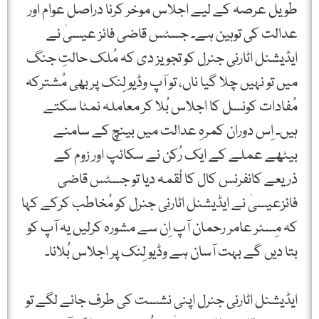
طویل عرصہ کے لیے اجلاس موخر کرنا دراصل عوام اور
عدالت کی توہین ہے۔ جسٹس قاضی فائز عیسیٰ نے
ایڈیشنل اٹارنی جنرل کو تجویز دی کہ مُلک حالتِ جنگ
میں تو نہیں چلا گیا ناں، تو آپ وڈیو لِنک پر بھی مُشترکہ
مُفادات کونسل کا اجلاس بُلا کر معاملہ نمٹا سکتے
ہیں۔ اِس دوران کمرہِ عدالت میں بینچ کے سامنے
بیٹھے عملے کے ایک رُکن نے سکائپ اور زوم کے
ذریعے کانفرنس کال کا لُقمہ دیا تو جسٹس قاضی
فائزعیسیٰ نے ایڈیشنل اٹارنی جنرل کو مُخاطب کرکے کہا
کہ مِسٹر عامر رحمان آپ اِن سے مشورہ کرلیں یہ آپ کو
بتا دیں گے بہت آسان ہے وڈیو لِنک پر اجلاس بُلانا۔
ایڈیشنل اٹارنی جنرل اپنی نشست کی طرف جانے لگے تو