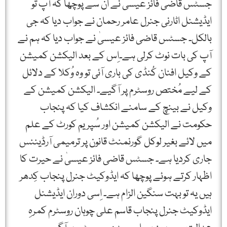
جسٹس قاضی فائز عیسیٰ نے اُن سے پوچھا کہ آپ تو
ایڈیشنل اٹارنی جنرل عامر رحمان نے جواب دیا کہ جی
بالکل۔ جسٹس قاضی فائز عیسیٰ نے جواب دیا کہ ہم نے
آپ کی بات نوٹ کرلی ہے۔اِس کے بعد الیکشن کمیشن
کے وکیل افنان کُنڈی کی باری آئی تو وہ وُکلا کے دلائل
کے لیے مُختص روسٹرم پر آگیے۔ الیکشن کمیشن کے
وکیل نے بینچ کے سامنے انکشاف کیا کہ پنجاب
حکومت نے الیکشن کمیشن اور سُپریم کورٹ کے علم
میں لائے بغیر لوکل گورنمنٹ قانون پر ترمیمی آرڈیننس
جاری کردیا ہے۔ جسٹس قاضی فائز عیسیٰ نے حیرت کا
اظہار کرتے ہوئے پوچھا کہ ایڈوکیٹ جنرل پنجاب کِدھر
ہیں یہ تو بہت سنگین الزام ہے۔ اِسی دوران ایڈیشنل
ایڈوکیٹ جنرل پنجاب قاسم علی چوہان روسٹرم کمرہِ