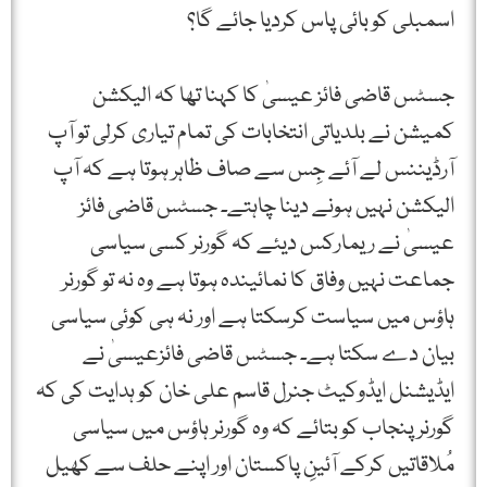
اسمبلی کو بائی پاس کردیا جائے گا؟
جسٹس قاضی فائز عیسیٰ کا کہنا تھا کہ الیکشن
کمیشن نے بلدیاتی انتخابات کی تمام تیاری کرلی تو آپ
آرڈیننس لے آئے جِس سے صاف ظاہر ہوتا ہے کہ آپ
الیکشن نہیں ہونے دینا چاہتے۔ جسٹس قاضی فائز
عیسیٰ نے ریمارکس دیئے کہ گورنر کسی سیاسی
جماعت نہیں وفاق کا نمائیندہ ہوتا ہے وہ نہ تو گورنر
ہاؤس میں سیاست کرسکتا ہے اور نہ ہی کوئی سیاسی
بیان دے سکتا ہے۔ جسٹس قاضی فائزعیسیٰ نے
ایڈیشنل ایڈوکیٹ جنرل قاسم علی خان کو ہدایت کی کہ
گورنر پنجاب کو بتائے کہ وہ گورنر ہاؤس میں سیاسی
مُلاقاتیں کرکے آئینِ پاکستان اور اپنے حلف سے کھیل