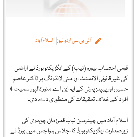
آئی بی سی اردو نیوز
اسلام آباد
قومی احتساب بیورو (نیب) کے ایگزیکٹوبورڈ نے اراضی
کی غیر قانونی الاٹمنٹ اور منی لانڈرنگ پر ڈاکٹر عاصم
حسین اور پیپلزپارٹی کے ایم این اے منور تالپور سمیت 4
افراد کے خلاف تحقیقات کی منظوری دے دی۔
اسلام آباد میں چیئرمین نیب قمرزمان چوہدری کی
زیرصدارت ایگزیکٹوبورڈ کا اجلاس ہوا جس میں بورڈ نے