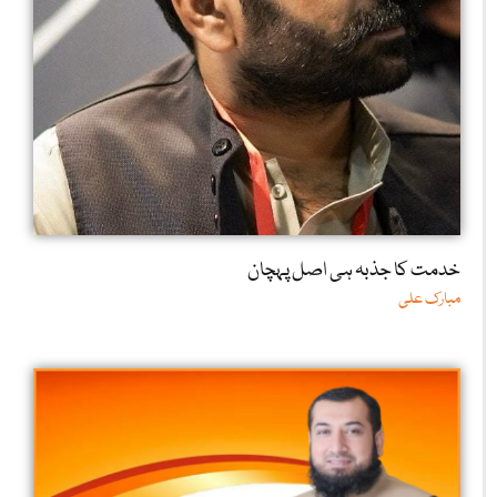
خدمت کا جذبہ ہی اصل پہچان
مبارک علی