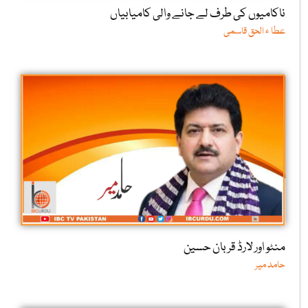
ناکامیوں کی طرف لے جانے والی کامیابیاں
عطا ء الحق قاسمی
منٹو اور لارڈ قربان حسین
حامد میر