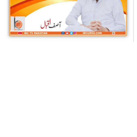
نظامِ زندگی کے بگاڑ کی اصل وجہ
آصف اقبال
آئی بی سی تمام سوشل میڈیا نیٹ ورکس پر