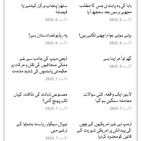
بابا کی وہ پابندی جس کا مطلب
ستھرا پنجاب ورکرز کیلئے بڑا
مجھے برسوں بعد سمجھ آیا
فیصلہ
اگست 8, 2026
اگست 8, 2026
روتے ہوئے عوام اچھے لگتے ہیں!
یہ ریڈیو تضادستان ہے!
اگست 8, 2026
اگست 8, 2026
گھر تو آخر اپنا ہے
ڈیجی میپ کی جانب سے غیر
ملکی صحافیوں کی نقل و حرکت پر
اگست 8, 2026
حکومتی پابندیوں کی شدید مذمت
اگست 7, 2026
لاہور: ایک واقعہ، کئی سوالات
مصنوعی ذہانت کی طاقت، کہاں
معاملہ سنگین ہو گیا
تک پہنچ گئی؟
اگست 7, 2026
اگست 7, 2026
ٹرمپ نے غیر امریکیوں کے بچوں
نیپال سیکولر ریاست ہندوتوا کے
کی پیدائش پر امریکی شہریت کے
نرغے میں
قانون کو محدود کردیا
اگست 7, 2026