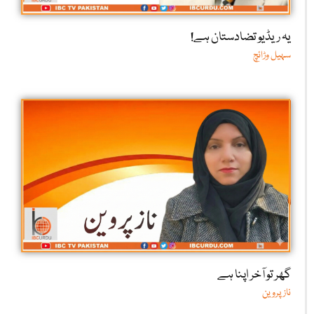
یہ ریڈیو تضادستان ہے!
سہیل وڑائچ
گھر تو آخر اپنا ہے
ناز پروین