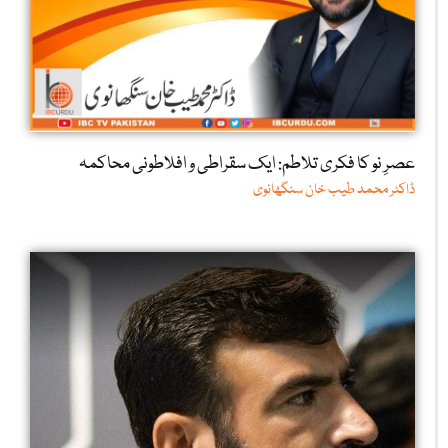
عصرِ نو کا فکری تلاطم: ایک سقراطی و افلاطونی محاکمہ
ڈاکٹر محمد طیب خان سنگھانوی