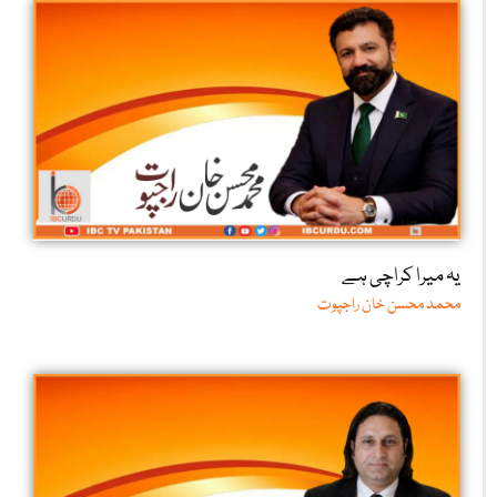
یہ میرا کراچی ہے
محمد محسن خان راجپوت