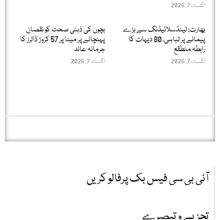
اگست 7, 2026
بھارت: لینڈسلائیڈنگ سے بڑے
بچوں کی ذہنی صحت کو نقصان
پیمانے پر تباہی، 80 دیہات کا
پہنچانے پر میٹا پر 57 کروڑ ڈالرز کا
رابطہ منطقع
جرمانہ عائد
اگست 7, 2026
اگست 7, 2026
آئی بی سی فیس بک پرفالو کریں
تجزیے و تبصرے