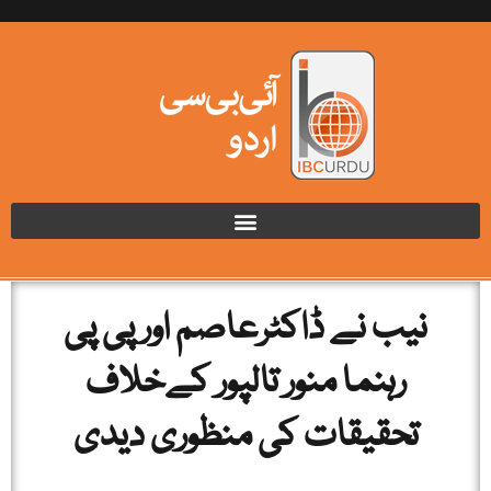
نیب نے ڈاکٹرعاصم اور پی پی
رہنما منور تالپور کےخلاف
تحقیقات کی منظوری دیدی