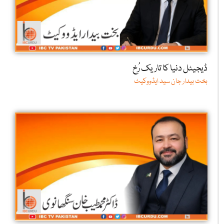
ڈیجیٹل دنیا کا تاریک رُخ
بخت بیدار جان سید ایڈووکیٹ