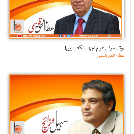
روتے ہوئے عوام اچھے لگتے ہیں!
عطا ء الحق قاسمی