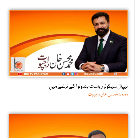
نیپال سیکولر ریاست ہندوتوا کے نرغے میں
محمد محسن خان راجپوت