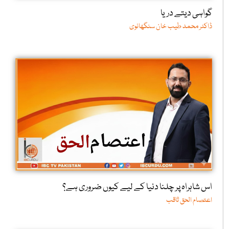
گواہی دیتے دریا
ڈاکٹر محمد طیب خان سنگھانوی
اس شاہراہ پر چلنا دنیا کے لیے کیوں ضروری ہے؟
اعتصام الحق ثاقب