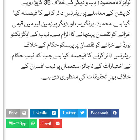
نوابزادہ محمود زیب و دیگر کے خلاف 35 کروڑ روپے
کرپشن کے معاملے پر ریفرنس دائر کرنے کا فیصلہ کیا
گیا ہے، محمود اورنگزیب اور دیگر پر زمین لیز میں قومی
خزانے کو نقصان پہنچانے کا الزام ہے۔ نیب کے ایگزیکٹو
بورڈ نے خزانے کو نقصان پر پیسکو حکام کے خلاف
ریفرنس دائر کرنے کا فیصلہ کیا ہے جب کہ نیب حکام
نے اختیارات کے ناجائز استعمال پر نیب افسران کے
خلاف بھی تحقیقات کی منظوری دی ہے۔
Print
LinkedIn
Twitter
Facebook
WhatsApp
Email