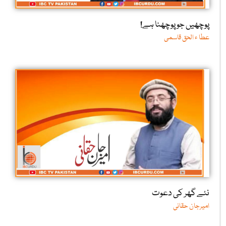
پوچھیں جو پوچھنا ہے!
عطا ء الحق قاسمی
نئے گھر کی دعوت
امیرجان حقانی