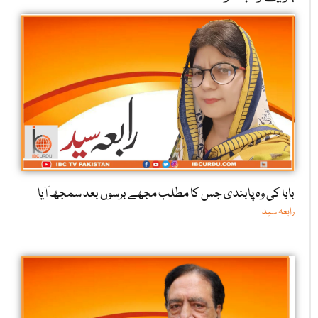
بابا کی وہ پابندی جس کا مطلب مجھے برسوں بعد سمجھ آیا
رابعہ سید