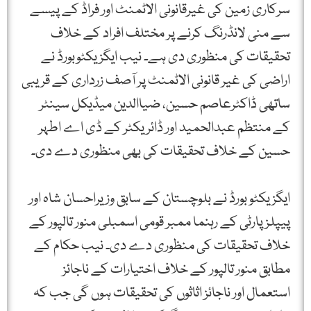
سرکاری زمین کی غیرقانونی الاٹمنٹ اور فراڈ کے پیسے
سے منی لانڈرنگ کرنے پر مختلف افراد کے خلاف
تحقیقات کی منظوری دی ہے۔ نیب ایگزیکٹوبورڈ نے
اراضی کی غیر قانونی الاٹمنٹ پر آصف زرداری کے قریبی
ساتھی ڈاکٹرعاصم حسین، ضیاالدین میڈیکل سینٹر
کے منتظم عبدالحمید اور ڈائریکٹر کے ڈی اے اطہر
حسین کے خلاف تحقیقات کی بھی منظوری دے دی۔
ایگزیکٹو بورڈ نے بلوچستان کے سابق وزیراحسان شاہ اور
پیپلزپارٹی کے رہنما ممبر قومی اسمبلی منور تالپور کے
خلاف تحقیقات کی منظوری دے دی۔ نیب حکام کے
مطابق منور تالپور کے خلاف اختیارات کے ناجائز
استعمال اور ناجائز اثاثوں کی تحقیقات ہوں گی جب کہ