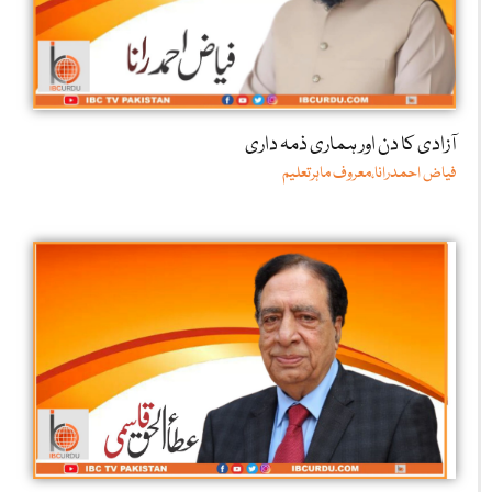
آزادی کا دن اور ہماری ذمہ داری
فیاض احمدرانا،معروف ماہرتعلیم