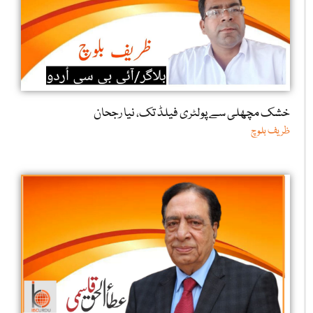
خشک مچھلی سے پولٹری فیلڈ تک، نیا رجحان
ظریف بلوچ