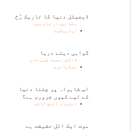
ڈیجیٹل دنیا کا تاریک رُخ
بخت بیدار جان سید
ایڈووکیٹ
گواہی دیتے دریا
ڈاکٹر محمد طیب خان
سنگھانوی
اس شاہراہ پر چلنا دنیا
کے لیے کیوں ضروری ہے؟
اعتصام الحق ثاقب
موت ایک اٹل حقیقت ہے