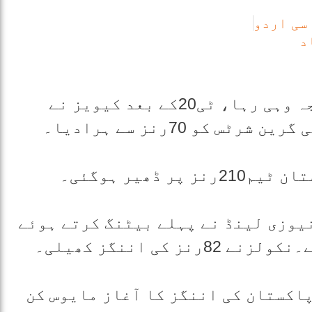
 سی اردو
د
میچ کا فارمیٹ بدل گیا لیکن نتیجہ وہی رہا، ٹی20کے بعد کیویز نے
کو 70رنز سے ہرادیا۔
یوزی لینڈ نے پہلے بیٹنگ کرتے ہوئے
 پاکستان کی اننگز کا آغاز مایوس کن