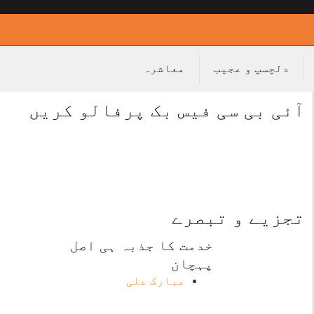
دلچسپ و عجیب
معاشرہ
آئی بی سی فیس بک پرفالو کریں
تجزیے و تبصرے
خدمت کا جذبہ ہی اصل
پہچان
مبارک علی