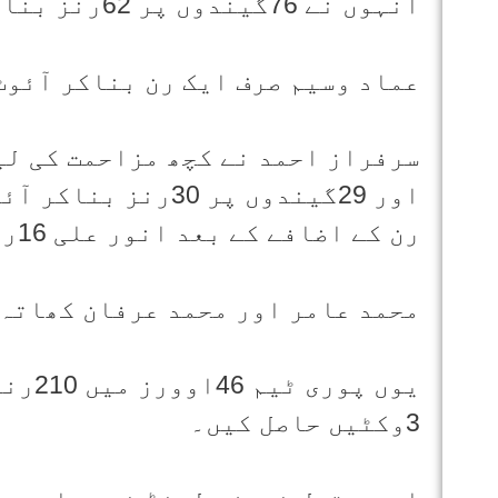
انہوں نے 76گیندوں پر 62رنز بنائے۔
عماد وسیم صرف ایک رن بناکر آئوٹ
سرفراز احمد نے کچھ مزاحمت کی لی
اور 29گیندوں پر 30
رن کے اضافے کے بعد انور علی 16رنز بناکر پویلین لوٹ گئے۔
محمد عامر اور محمد عرفان کھاتہ 
3وکٹیں حاصل کیں۔