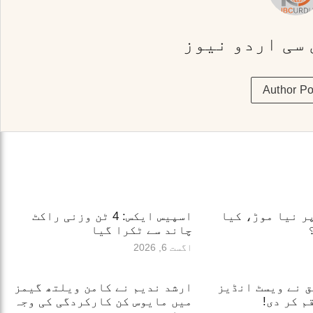
 سی اردو نیوز
Author Po
ر نیا موڑ، کیا
اسپیس ایکس: 4 ٹن وزنی راکٹ
چاند سے ٹکرا گیا
اگست 6, 2026
یق نے ویسٹ انڈیز
ارشد ندیم نے کامن ویلتھ گیمز
م کر دی!
میں مایوس کن کارکردگی کی وجہ