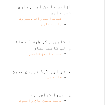
آزادی کا دن اور ہماری
ذمہ داری
فیاض احمدرانا،معروف
ماہرتعلیم
ناکامیوں کی طرف لے جانے
والی کامیابیاں
عطا ء الحق قاسمی
منٹو اور لارڈ قربان حسین
حامد میر
یہ میرا کراچی ہے
محمد محسن خان راجپوت