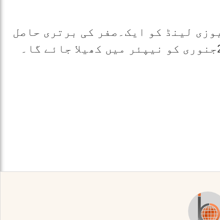
وزی لینڈ کو ایک۔صفر کی برتری حاصل