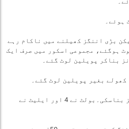
 ہوئے۔
کن بڑی اننگز کھیلنے میں ناکام رہے
رنز بناکر آئوٹ ہوگئے، مجموعی اسکور میں صرف ایک
کھولے بغیر پویلین لوٹ گئے۔
یوں پوری ٹیم 46اوورز میں 210رنز بناسکی۔بولٹ نے 4 اور ایلیٹ نے