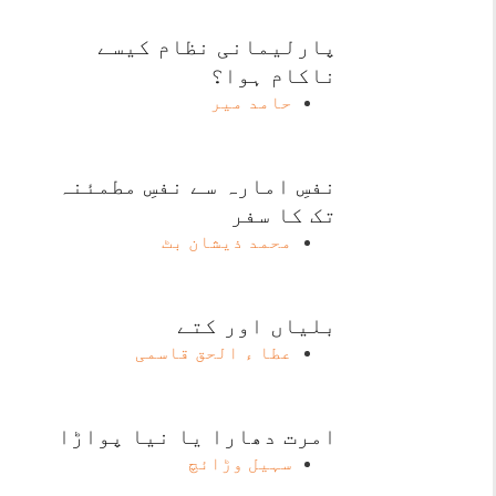
پارلیمانی نظام کیسے
ناکام ہوا؟
حامد میر
نفسِ امارہ سے نفسِ مطمئنہ
تک کا سفر
محمد ذیشان بٹ
بلیاں اور کتے
عطا ء الحق قاسمی
امرت دھارا یا نیا پواڑا
سہیل وڑائچ