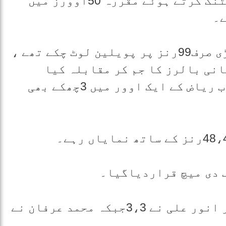
اس سے قبل نیوزی لینڈ نے پہلے بیٹنگ کرتے ہوئے مقررہ 50اوورز میں
ایک موقع پر نیوزی لینڈ کے 6کھلاڑی صرف99رنز پر پویلین لوٹ چکے تھے ،
نی بالرز کا جم کر مقابلہ کیا
اوررنز کا پہاڑ کھڑا کردیا، وہاب ریاض کے ایک اوور میں 3چھکے بھی
ف دی میچ قراردیاگیا۔
پاکستان کی طرف سے محمد عامر اور انور علی نے 3،3جبکہ محمد عرفان نے