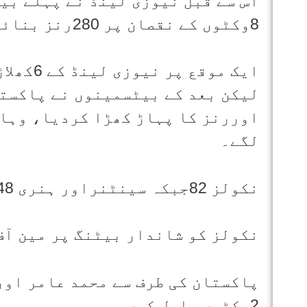
8وکٹوں کے نقصان پر 280رنز بنائے۔
لیکن بعد کے بیٹسمینوں نے پاکستا
لگے۔
نکولز 82جبکہ سینٹنراور ہنری 48،48رنز کے ساتھ نمایاں رہے۔
نکولز کو شاندار بیٹنگ پر مین آ
2وکٹیں حاصل کیں۔