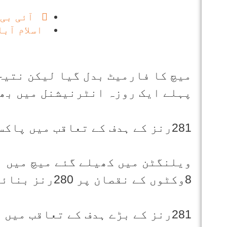
آئی بی
اسلام آبا
پہلے ایک روزہ انٹرنیشنل میں بھی گرین شرٹس 
281رنز کے ہدف کے تعاقب میں پاکستان ٹیم210رنز پر ڈھیر ہوگئی۔
ویلنگٹن میں کھیلے گئے میچ میں ن
8وکٹوں کے نقصان پر 280رنز بنائے۔نکولزنے 82رنز کی اننگز کھیلی۔
281رنز کے بڑے ہدف کے تعاقب میں