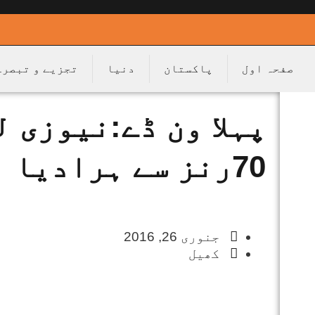
صفحہ اول
پاکستان
دنیا
تجزیے و تبصرے
پہلا ون ڈے:نیوزی 
70رنز سے ہرادیا
جنوری 26, 2016
کھیل