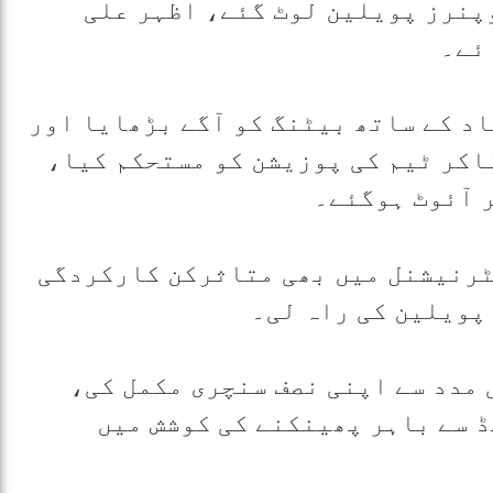
 پر اوپنرز پویلین لوٹ گئے، اظہر علی
د کے ساتھ بیٹنگ کو آگے بڑھایا اور
عد ون ڈے انٹرنیشنل میں بھی متاثرکن کارکردگی
 اعظم نے 5چوکوں کی مدد سے اپنی نصف سنچری مکمل کی،
 سے باہر پھینکنے کی کوشش میں