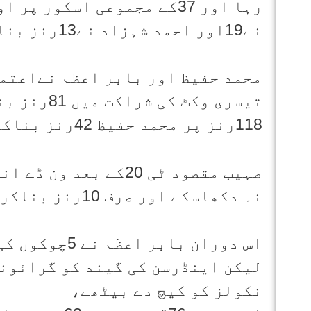
رہا اور 37کے مجموعی اسکور
نے19اور احمد شہزاد نے13رنز بنائے۔
محمد حفیظ اور بابر اعظم نےاعتما
تیسری وکٹ کی شراکت میں 81رنز بناکر ٹیم کی پوزیشن کو مستحکم کیا،
118رنز پر محمد حفیظ 42رنز بناکر آئوٹ ہوگئے۔
صہیب مقصود ٹی 20کے ب
نہ دکھاسکے اور صرف 10رنز بناکر پویلین کی راہ لی۔
اس دوران بابر
لیکن اینڈرسن کی گیند کو گرائونڈ
نکولز کو کیچ دے بیٹھے،