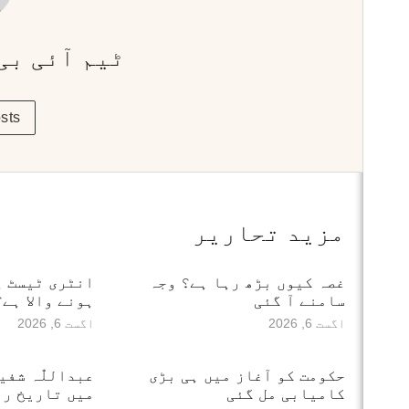
ٹیم آئی بی
sts
مزید تحاریر
غصہ کیوں بڑھ رہا ہے؟ وجہ
انٹری ٹیسٹ پ
سامنے آ گئی
ہونے والا ہے؟
اگست 6, 2026
اگست 6, 2026
حکومت کو آغاز میں ہی بڑی
عبداللّٰہ شف
کامیابی مل گئی
میں تاریخ رق