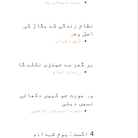
محمد ذیشان بٹ
نظامِ زندگی کے بگاڑ کی
اصل وجہ
آصف اقبال
ہر گھر سے جینزی نکلے گا
ریحان آفاق
وہ عورت جو کہیں دکھائی
نہیں دیتی
سجاداحمدشاہ کاظمی
4 اگست : یومِ شہداء،