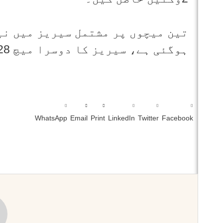
تین میچوں پر مشتمل سیریز میں نی
ہوگئی ہے، سیریز کا دوسرا میچ 28جنوری کو نیپئر میں کھیلا جائے گا۔
WhatsApp
Email
Print
LinkedIn
Twitter
Facebook