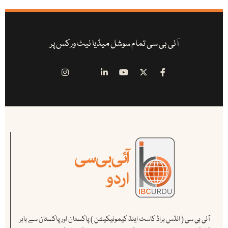
آئی بی سی تمام سوشل میڈیا نیٹ ورکس پر
آئی بی سی ( انڈس براڈ کاسٹ اینڈ کیمونیکیشن ) پاکستان اور پاکستان سے باہر