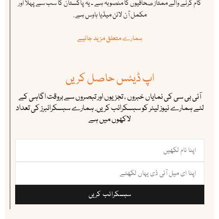
کام کرنے والے ممتاز صحافیوں کا منصوبہ ہے ۔ یہ پاکستان کا سب سے پہلا اور
مکمل آن لائن میڈیا ہاوس ہے .
ہمارے متعلق مزید جانیے
اپ ڈیٹس حاصل کریں
آئی بی سی کی نمایاں خبروں ، تجزیوں اور تبصروں سے بروقت اگاہی کے
لئے ہمارے نیوز لیٹر کو سبسکرائب کریں. ہمارے سبسکرائبرز کی تعداد
لاکھوں میں ہے
سبسکرائب کریں