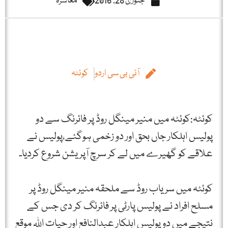
جنوری 28, 2016
معاشرہ
آئی بی سی اردو
کوئٹہ
کوئٹہ:کوئٹہ میں منیر مینگل روڈ پر فائرنگ سے دو
پولیس اہلکار جاں بحق اور دو زخمی ہوگئے،پولیس نے
علاقے کو گھیرے میں لے کر سرچ آپریشن شروع کردیا۔
کوئٹہ میں سریاب روڈ سے ملحقہ منیر مینگل روڈ پر
مسلح افراد نے پولیس پارٹی پر فائرنگ کر دی جس کے
نتیجے میں دو پولیس اہلکار عبدالنافع اور حیات اللہ موقع