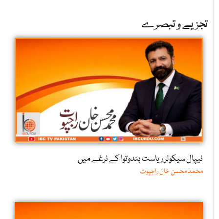
تجزیے و تبصرے
نیپال سیکولر ریاست ہندوتوا کے نرغے میں
محمد محسن خان راجپوت