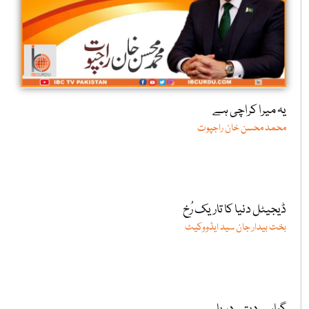
یہ میرا کراچی ہے
محمد محسن خان راجپوت
ڈیجیٹل دنیا کا تاریک رُخ
بخت بیدار جان سید ایڈووکیٹ