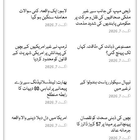
ڈیجی میپ کی جانب سے غیر
لاہور: ایک واقعہ، کئی سوالات
ملکی صحافیوں کی نقل و حرکت پر
معاملہ سنگین ہو گیا
حکومتی پابندیوں کی شدید مذمت
اگست 7, 2026
اگست 7, 2026
مصنوعی ذہانت کی طاقت، کہاں
ٹرمپ نے غیر امریکیوں کے بچوں
تک پہنچ گئی؟
کی پیدائش پر امریکی شہریت کے
قانون کو محدود کردیا
اگست 7, 2026
اگست 7, 2026
نیپال سیکولر ریاست ہندوتوا کے
بھارت: لینڈسلائیڈنگ سے بڑے
نرغے میں
پیمانے پر تباہی، 80 دیہات کا
رابطہ منطقع
اگست 7, 2026
اگست 7, 2026
بچوں کی ذہنی صحت کو نقصان
امریکا میں دل دہلا دینے والا واقعہ
پہنچانے پر میٹا پر 57 کروڑ ڈالرز کا
اگست 7, 2026
جرمانہ عائد
اگست 7, 2026