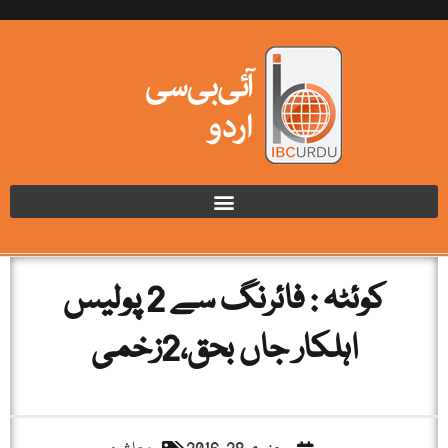
کوئٹہ : فائرنگ سے 2 پولیس
اہلکار جاں بحق،2زخمی