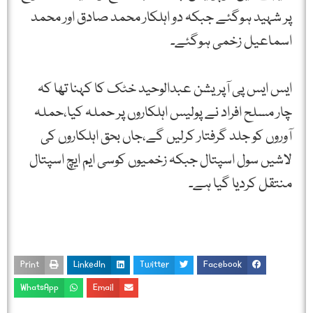
پر شہید ہوگئے جبکہ دو اہلکار محمد صادق اور محمد
اسماعیل زخمی ہوگئے۔
ایس ایس پی آپریشن عبدالوحید خٹک کا کہنا تھا کہ
چار مسلح افراد نے پولیس اہلکاروں پر حملہ کیا،حملہ
آوروں کو جلد گرفتار کرلیں گے،جاں بحق اہلکاروں کی
لاشیں سول اسپتال جبکہ زخمیوں کوسی ایم ایچ اسپتال
منتقل کردیا گیا ہے۔
Print
LinkedIn
Twitter
Facebook
WhatsApp
Email