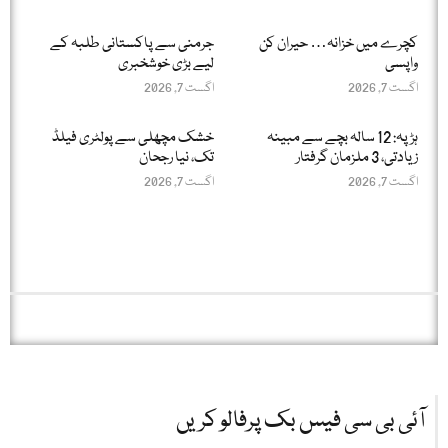
کچرے میں خزانہ… حیران کن
جرمنی سے پاکستانی طلبہ کے
واپسی
لیے بڑی خوشخبری
اگست 7, 2026
اگست 7, 2026
ہڑپہ: 12 سالہ بچے سے مبینہ
خشک مچھلی سے پولٹری فیلڈ
زیادتی، 3 ملزمان گرفتار
تک، نیا رجحان
اگست 7, 2026
اگست 7, 2026
آئی بی سی فیس بک پرفالو کریں