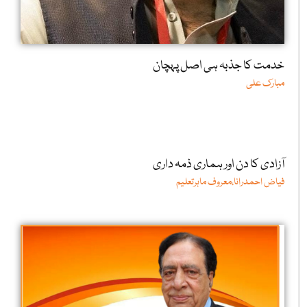
خدمت کا جذبہ ہی اصل پہچان
مبارک علی
آزادی کا دن اور ہماری ذمہ داری
فیاض احمدرانا،معروف ماہرتعلیم