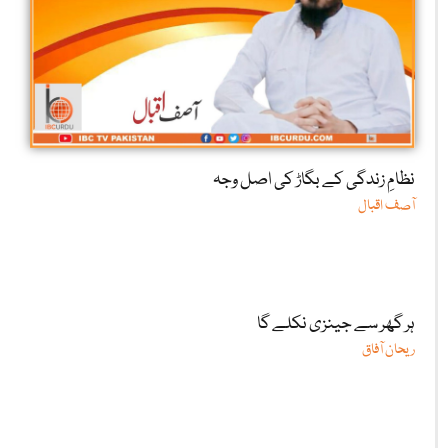
نظامِ زندگی کے بگاڑ کی اصل وجہ
آصف اقبال
ہر گھر سے جینزی نکلے گا
ریحان آفاق