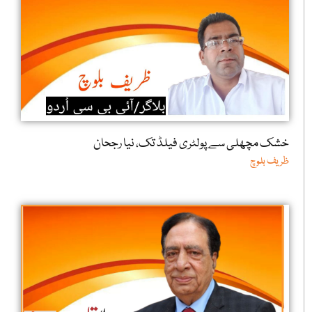
خشک مچھلی سے پولٹری فیلڈ تک، نیا رجحان
ظریف بلوچ