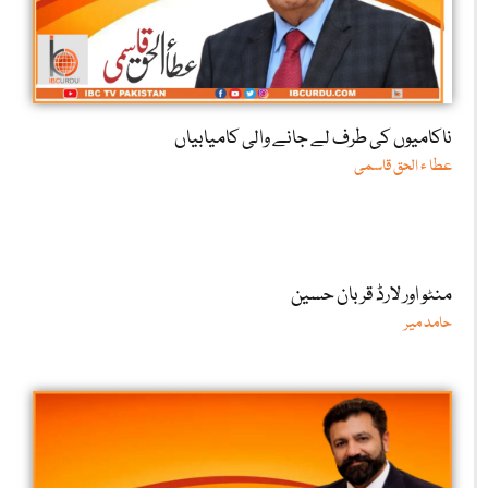
ناکامیوں کی طرف لے جانے والی کامیابیاں
عطا ء الحق قاسمی
منٹو اور لارڈ قربان حسین
حامد میر