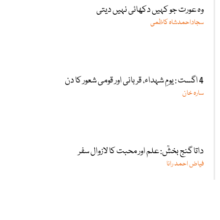
وہ عورت جو کہیں دکھائی نہیں دیتی
سجاداحمدشاہ کاظمی
4 اگست : یومِ شہداء، قربانی اور قومی شعور کا دن
سارہ خان
داتا گنج بخشؒ: علم اور محبت کا لازوال سفر
فیاض احمد رانا