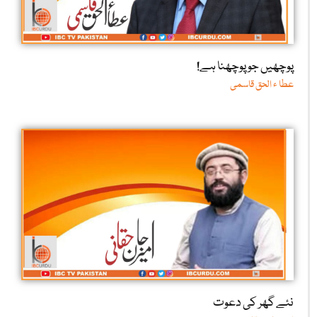
پوچھیں جو پوچھنا ہے!
عطا ء الحق قاسمی
نئے گھر کی دعوت