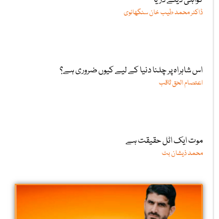
گواہی دیتے دریا
ڈاکٹر محمد طیب خان سنگھانوی
اس شاہراہ پر چلنا دنیا کے لیے کیوں ضروری ہے؟
اعتصام الحق ثاقب
موت ایک اٹل حقیقت ہے
محمد ذیشان بٹ