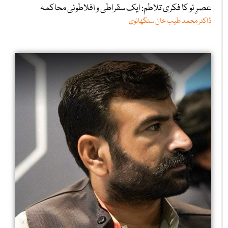
عصرِ نو کا فکری تلاطم: ایک سقراطی و افلاطونی محاکمہ
ڈاکٹر محمد طیب خان سنگھانوی