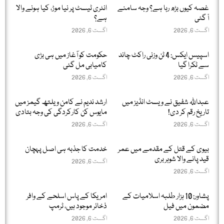
غصہ کیوں بڑھ رہا ہے؟ وجہ سامنے
انٹری ٹیسٹ پر نیا موڑ، کیا ہونے والا
آ گئی
ہے؟
اگست 6, 2026
اگست 6, 2026
اسپیس ایکس: 4 ٹن وزنی راکٹ چاند
حکومت کو آغاز میں ہی بڑی
سے ٹکرا گیا
کامیابی مل گئی
اگست 6, 2026
اگست 6, 2026
عبداللّٰہ شفیق نے ویسٹ انڈیز میں
ارشد ندیم نے کامن ویلتھ گیمز میں
تاریخ رقم کر دی!
مایوس کن کارکردگی کی وجہ بتادی
اگست 6, 2026
اگست 6, 2026
بیوی کے قتل کے مقدمے میں عمر
خدمت کا جذبہ ہی اصل پہچان
قید پانے والا شوہر بری
اگست 6, 2026
اگست 6, 2026
پشاور: 10 ہزار طلبہ اسلامیات کے
امریکا کے پاس اسلحے کے وافر
مضمون میں فیل
ذخائر موجود ہیں، ٹرمپ
اگست 6, 2026
اگست 6, 2026