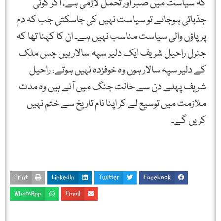
کہ سیاست میں صبر اور تحمل لازمی ہے، اگر کوئی
جذباتی ہوجائے تو سیاست نہیں کی جاسکتی جب کہ دم
پر پاؤں والی سیاست مناسب نہیں ہے۔ ان کا کہنا تھا کہ
جنرل راحیل شریف ایک دلیر سپہ سالار ہیں جس ملک
کے دلیر سپہ سالار ہوں وہ خوفزدہ نہیں ہوتے، راحیل
شریف پہلے دن سے حالت جنگ میں آئے ہیں وہ مدت
ملازمت میں توسیع لے کر اپنا نام تاریخ سے ختم نہیں
کریں گے۔
Print
LinkedIn
Twitter
Facebook
WhatsApp
Email