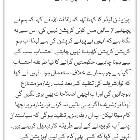
اپوزیشن لیڈر کا کہنا تھا کہ رانا ثنا اللہ نے کہا کہ ہم نے
پچھلے 7 سالوں میں کوئی کرپشن نہیں کی، اس سے یہ
لگتا ہےکہ انہوں نے پہلے کرپشن کی ہے لہٰذا اب ہم
کرپشن کرپشن کھیلنا نہیں چاہتے، احتساب سب کے
لیے ہونا چاہیے، حکومتیں گرانے کا نیا طریقہ احتساب
آگیا ہے جو ہمارے خلاف استعمال ہوا۔ انہوں نے کہا
کہ نوازشریف کی تنقید کے بعد نیب ریفارمز متنازع
ہوجائیں گی اور اب اچھی اصلاحات بھی بری لگیں گی
لہٰذا نوازشریف اگر ایسی باتیں نہ کرتے تو ریفارمز پر اچھا
کام ہوتا لیکن اب ان ریفارمز پر تنقید ہوگی کہ سیاستدان
اپنے آپ کو بچانے کے لیے طریقہ کار تبدیل کررہے ہیں۔
انہوں نے کہا کہ کسی بھی کام کے لیے اپوزیشن کے