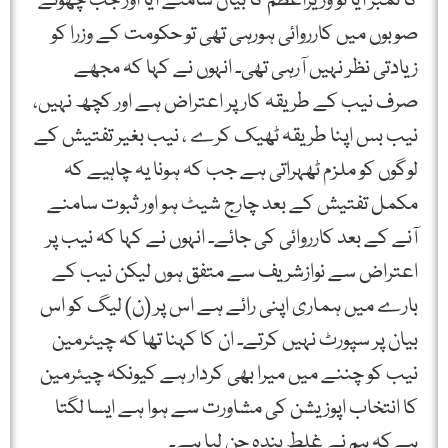
کا نمبر آیا تو وزیراعظم کا بیان سامنے آیا اور جب چھوٹے
صوبوں میں کارروائی ہورہی تھی تو حکومت کے وزرا کو
زیادتی نظر نہیں آرہی تھی۔ انہوں نے کہا کہ مجھے
صرف نیب کے طریقہ کار پر اعتراض ہے اور کچھ نہیں،
نیب بس اپنا طریقہ ٹھیک کرے ، نیب بغیر تفتیش کے
لوگوں کو ملزم ٹھہراتی ہے جب کہ ہونا یہ چاہیے کہ
مکمل تفتیش کے بعد چارج شیٹ ہو اور ثبوت سامنے
آنے کے بعد کارروائی کی جائے۔ انہوں نے کہا کہ نیب پر
اعتراض سے نوازشریف سے متفق ہوں لیکن نیب کے
بارے میں ہماری اپنی رائے ہے اس پر (ن) لیگ کو اس
بیان پر سپورٹ نہیں کرتے۔ ان کا کہنا تھا کہ چیئرمین
نیب کو چننے میں میرا بھی کردار ہے کیونکہ چیئرمین
کا انتخاب اپوزیشن کی مشاورت سے ہوا ہے ایسا لگتا
ہےکہ ہم نے غلط بندہ چن لیا ہے۔