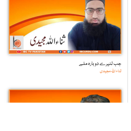
جب لٹیرے دوبارہ ملے
ثناء اللّٰہ مجیدی