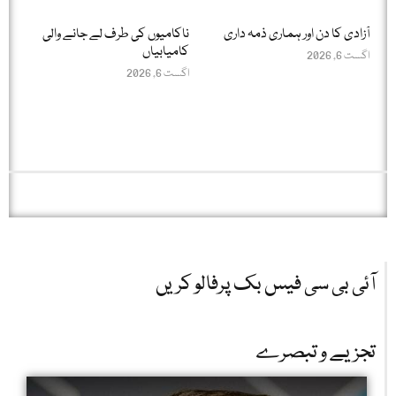
آزادی کا دن اور ہماری ذمہ داری
ناکامیوں کی طرف لے جانے والی
کامیابیاں
اگست 6, 2026
اگست 6, 2026
آئی بی سی فیس بک پرفالو کریں
تجزیے و تبصرے