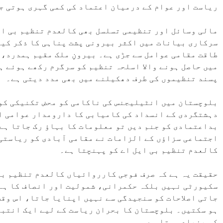
ریاست اور عوام کے درمیان اعتماد کی کمی گہری ہوتی ج
مالی وسائل اور تنظیمی تسلسل بھی کالعدم تنظیم بی ای
سرکاری بیانات میں اکثر بیرونی پشت پناہی کا ذکر کیا
طاقت مقامی عوامل سے جڑی ہے۔ بیرونِ ملک مقیم ہمدرد،
میں حاصل ہونے والا اسلحہ تنظیم کو سرگرم رکھے ہوئے 
پسند تنظیموں کی طرف دھکیلنے میں بھی مدد دیتی ہے۔
بلوچستان میں انٹیلیجنس کی ناکامی کو محض تکنیکی کوت
دہشتگردی کے انسداد کی کامیابی کا دارومدار عوامی اع
بداعتمادی کو جنم دیں تو معلومات کا بہاؤ رک جاتا ہے
اجتماعی سزاؤں کے الزامات نے مقامی آبادی کو ریاستی ا
کالعدم تنظیم بی ایل اے کو پہنچتا ہے۔
حقیقت یہ ہے کہ صرف فوجی کارروائیاں کالعدم تنظیم بی
سکیورٹی نہیں بلکہ حکمرانی، شمولیت اور انصاف کا ہے
جاتی اصلاحات کو سنجیدگی سے نہیں اپنایا جاتا، اس وق
ہو سکتیں۔ بلوچستان کا بحران ریاست کے لیے ایک انتباہ
کی بنیاد ہوتا ہے.