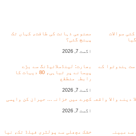
کئی سوالات
مصنوعی ذہانت کی طاقت، کہاں تک
گیا
پہنچ گئی؟
اگست 7, 2026
ست ہندوتوا کے
بھارت: لینڈسلائیڈنگ سے بڑے
پیمانے پر تباہی، 80 دیہات کا
رابطہ منطقع
اگست 7, 2026
 دینے والا واقعہ
کچرے میں خزانہ… حیران کن واپسی
اگست 7, 2026
 بچے سے مبینہ
خشک مچھلی سے پولٹری فیلڈ تک، نیا