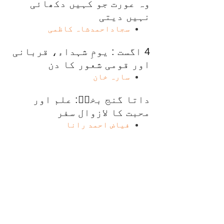
وہ عورت جو کہیں دکھائی
نہیں دیتی
سجاداحمدشاہ کاظمی
4 اگست : یومِ شہداء، قربانی
اور قومی شعور کا دن
سارہ خان
داتا گنج بخشؒ: علم اور
محبت کا لازوال سفر
فیاض احمد رانا