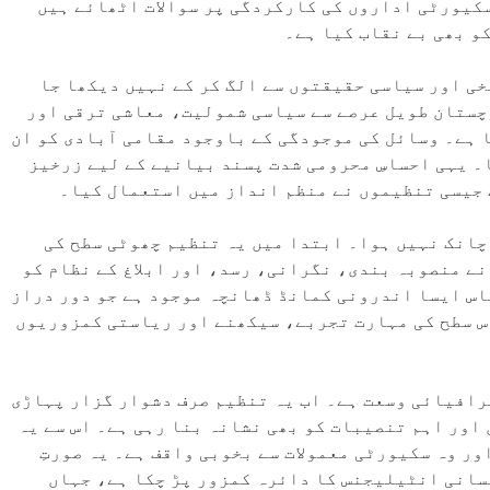
 سکیورٹی اداروں کی کارکردگی پر سوالات اٹھائے ہیں
و بھی بے نقاب کیا ہے۔
خی اور سیاسی حقیقتوں سے الگ کر کے نہیں دیکھا جا
چستان طویل عرصے سے سیاسی شمولیت، معاشی ترقی اور
 ہے۔ وسائل کی موجودگی کے باوجود مقامی آبادی کو ان
۔ یہی احساسِ محرومی شدت پسند بیانیے کے لیے زرخیز
 جیسی تنظیموں نے منظم انداز میں استعمال کیا۔
چانک نہیں ہوا۔ ابتدا میں یہ تنظیم چھوٹی سطح کی
نے منصوبہ بندی، نگرانی، رسد، اور ابلاغ کے نظام کو
اس ایسا اندرونی کمانڈ ڈھانچہ موجود ہے جو دور دراز
اس سطح کی مہارت تجربے، سیکھنے اور ریاستی کمزوریوں
رافیائی وسعت ہے۔ اب یہ تنظیم صرف دشوار گزار پہاڑی
اور اہم تنصیبات کو بھی نشانہ بنا رہی ہے۔ اس سے یہ
ر وہ سکیورٹی معمولات سے بخوبی واقف ہے۔ یہ صورتِ
سانی انٹیلیجنس کا دائرہ کمزور پڑ چکا ہے، جہاں