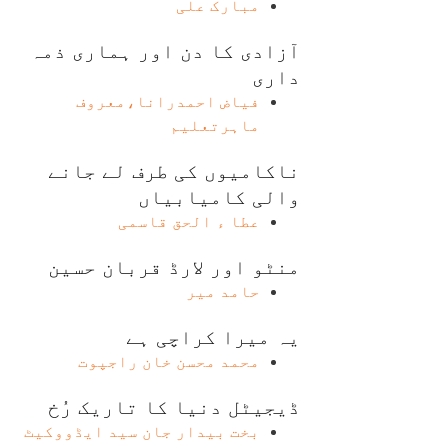
مبارک علی
آزادی کا دن اور ہماری ذمہ
داری
فیاض احمدرانا،معروف
ماہرتعلیم
ناکامیوں کی طرف لے جانے
والی کامیابیاں
عطا ء الحق قاسمی
منٹو اور لارڈ قربان حسین
حامد میر
یہ میرا کراچی ہے
محمد محسن خان راجپوت
ڈیجیٹل دنیا کا تاریک رُخ
بخت بیدار جان سید ایڈووکیٹ