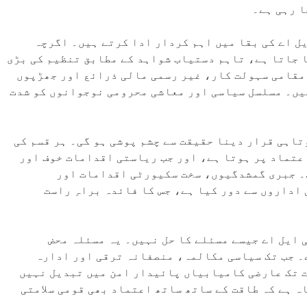
ا رہی ہے۔
ل اے کی بقا میں اہم کردار ادا کرتے ہیں۔ اگرچہ
 جاتا ہے، تاہم دستیاب شواہد کے مطابق تنظیم کی بڑی
 مقامی سہولت کار، غیر رسمی مالی ذرائع اور جھڑپوں
ہیں۔ مسلسل سیاسی اور معاشی محرومی نوجوانوں کو شدت
اہی قرار دینا حقیقت سے چشم پوشی ہو گی۔ ہر قسم کی
تماد پر ہوتا ہے، اور جب ریاستی اقدامات خوف اور
۔ جبری گمشدگیوں، سخت سکیورٹی اقدامات اور
داروں سے دور کیا ہے، جس کا فائدہ براہِ راست
 ایل اے جیسے مسئلے کا حل نہیں۔ یہ مسئلہ محض
۔ جب تک سیاسی مکالمہ، منصفانہ ترقی اور ادارہ
ت تک عارضی کامیابیاں پائیدار امن میں تبدیل نہیں
 ہے کہ طاقت کے ساتھ ساتھ اعتماد بھی قومی سلامتی