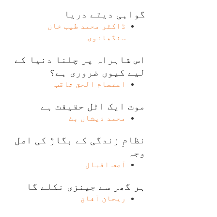
گواہی دیتے دریا
ڈاکٹر محمد طیب خان
سنگھانوی
اس شاہراہ پر چلنا دنیا کے
لیے کیوں ضروری ہے؟
اعتصام الحق ثاقب
موت ایک اٹل حقیقت ہے
محمد ذیشان بٹ
نظامِ زندگی کے بگاڑ کی اصل
وجہ
آصف اقبال
ہر گھر سے جینزی نکلے گا
ریحان آفاق