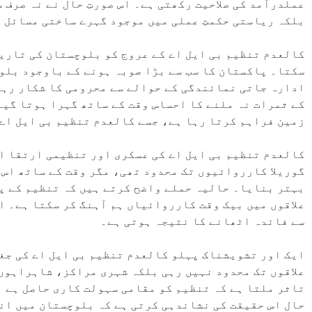
عملدرآمد کی صلاحیت رکھتی ہے۔ اس صورتِ حال نے نہ صرف
بلکہ ریاستی حکمتِ عملی میں موجود گہرے ساختی مسائل ک
کالعدم تنظیم بی ایل اے کے عروج کو بلوچستان کی تاری
سکتا۔ پاکستان کا سب سے بڑا صوبہ ہونے کے باوجود بلو
ادارہ جاتی نمائندگی کے حوالے سے محرومی کا شکار رہا
کے ثمرات نہ ملنے کا احساس وقت کے ساتھ گہرا ہوتا گیا
زمین فراہم کرتا رہا ہے، جسے کالعدم تنظیم بی ایل اے
کالعدم تنظیم بی ایل اے کی عسکری اور تنظیمی ارتقا ا
گوریلا کارروائیوں تک محدود تھی، مگر وقت کے ساتھ اس 
بہتر بنایا۔ حالیہ حملے واضح کرتے ہیں کہ تنظیم کے پ
علاقوں میں بیک وقت کارروائیاں ہم آہنگ کر سکتا ہے۔ 
سے فائدہ اٹھانے کا نتیجہ ہوتی ہے۔
ایک اور تشویشناک پہلو کالعدم تنظیم بی ایل اے کی جغ
علاقوں تک محدود نہیں رہی بلکہ شہری مراکز، شاہراہوں 
تاثر ملتا ہے کہ تنظیم کو مقامی سہولت کاری حاصل ہے او
حال اس حقیقت کی نشاندہی کرتی ہے کہ بلوچستان میں ان