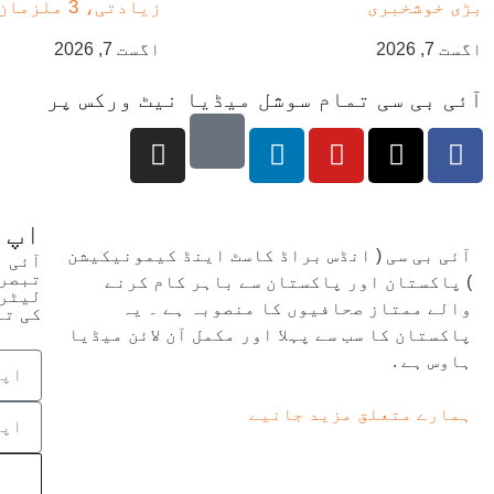
بڑی خوشخبری
زیادتی، 3 ملزمان گرفتار
اگست 7, 2026
اگست 7, 2026
آئی بی سی تمام سوشل میڈیا نیٹ ورکس پر
اپ 
آئی بی سی ( انڈس براڈ کاسٹ اینڈ کیمونیکیشن
آئی 
تبصرو
) پاکستان اور پاکستان سے باہر کام کرنے
لیٹر 
والے ممتاز صحافیوں کا منصوبہ ہے ۔ یہ
کی تع
پاکستان کا سب سے پہلا اور مکمل آن لائن میڈیا
ہاوس ہے .
ہمارے متعلق مزید جانیے