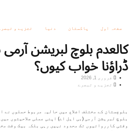
صفحہ اول
پاکستان
دنیا
تجزیے و تبصرے
کالعدم بلوچ لبریشن آرمی 
ڈراؤنا خواب کیوں؟
فروری 1, 2026
تجزیے و تبصرے
بلوچستان کے مختلف اضلاع میں حالیہ مربوط حملوں نے ای
بلوچ لبریشن آرمی (بی ایل اے) اپنی عملی صلاحیتوں میں
وقتی کارروائیوں تک محدود نہیں رہی بلکہ بیک وقت مخت