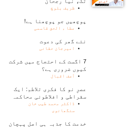
تک، نیا رجحان
ظریف بلوچ
پوچھیں جو پوچھنا ہے!
عطا ء الحق قاسمی
نئے گھر کی دعوت
امیرجان حقانی
7 اگست کے احتجاج میں شرکت
کیوں ضروری ہے؟
آصف اقبال
عصرِ نو کا فکری تلاطم: ایک
سقراطی و افلاطونی محاکمہ
ڈاکٹر محمد طیب خان
سنگھانوی
خدمت کا جذبہ ہی اصل پہچان