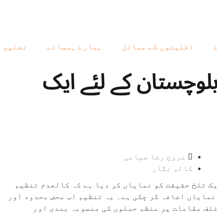
اقلیتوں کے مسائل
ہمارے ہمسائے
تعلیم
بلوچستان کے لئے ایک
عروج رضا صیامی
کالم نگار
ک تلخ حقیقت کو نمایاں کر دیا ہے کہ کالعدم تنظیم
 نمایاں اضافہ کر چکی ہے۔ یہ تنظیم اب محض محدود اور
لف مقامات پر منظم حملوں کی منصوبہ بندی اور