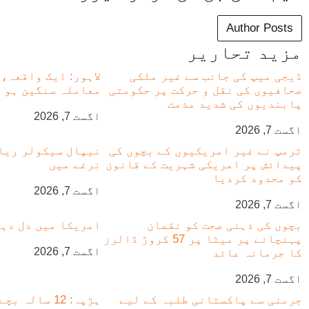
Author Posts
مزید تحاریر
ڈیجی میپ کی جانب سے غیر ملکی
لاہور: ایک واقعہ، 
صحافیوں کی نقل و حرکت پر حکومتی
معاملہ سنگین ہو 
پابندیوں کی شدید مذمت
اگست 7, 2026
اگست 7, 2026
ٹرمپ نے غیر امریکیوں کے بچوں کی
نیپال سیکولر ریا
پیدائش پر امریکی شہریت کے قانون
نرغے میں
کو محدود کردیا
اگست 7, 2026
اگست 7, 2026
بچوں کی ذہنی صحت کو نقصان
امریکا میں دل دہلا
پہنچانے پر میٹا پر 57 کروڑ ڈالرز
اگست 7, 2026
کا جرمانہ عائد
اگست 7, 2026
جرمنی سے پاکستانی طلبہ کے لیے
ہڑپہ: 12 سالہ