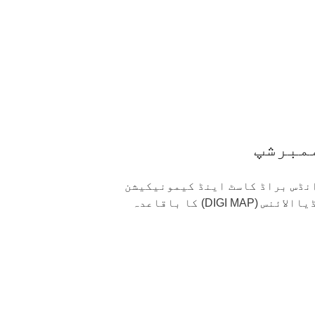
مبرشپ
 انڈس براڈ کاسٹ اینڈ کیمونیکیشن
) ڈیجٹیل میڈیاالائنس (DIGI MAP) کا باقاعدہ