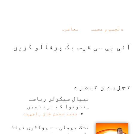
دلچسپ و عجیب
معاشرہ
آئی بی سی فیس بک پرفالو کریں
تجزیے و تبصرے
نیپال سیکولر ریاست
ہندوتوا کے نرغے میں
محمد محسن خان راجپوت
خشک مچھلی سے پولٹری فیلڈ