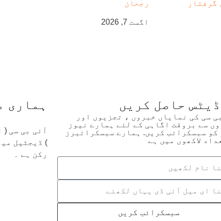
رجحان
اگست 7, 2026
ڈیٹس حاصل کریں
ہماری م
بی سی کی نمایاں خبروں ، تجزیوں اور
ں سے بروقت اگاہی کے لئے ہمارے نیوز
آئی بی سی (
کو سبسکرائب کریں. ہمارے سبسکرائبرز
داد لاکھوں میں ہے
رکن ہے ۔
سبسکرائب کریں