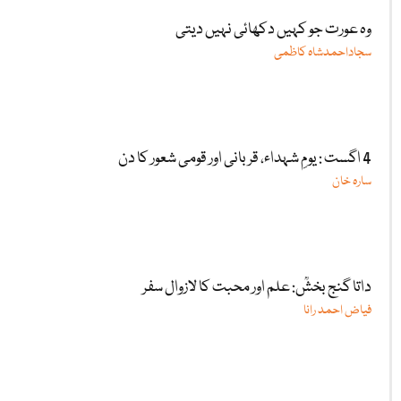
وہ عورت جو کہیں دکھائی نہیں دیتی
سجاداحمدشاہ کاظمی
4 اگست : یومِ شہداء، قربانی اور قومی شعور کا دن
سارہ خان
داتا گنج بخشؒ: علم اور محبت کا لازوال سفر
فیاض احمد رانا