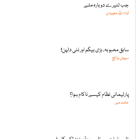
جب لٹیرے دوبارہ ملے
ثناء اللّٰہ مجیدی
سابق محبوبہ، بڑی بیگم اور نئی دلہن!
سہیل وڑائچ
پارلیمانی نظام کیسے ناکام ہوا؟
حامد میر