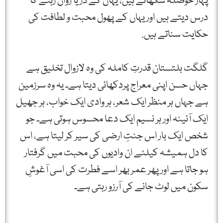
پہاڑ حوصلہ سکھاتے ہیں، یہاں کے دریا رواں رہنے کا
درس دیتے ہیں اور یہاں کے پھول محبت و لطافت کی
حکایت سناتے ہیں.
گلگت بلتستان قدرتِ کاملہ کی وہ لازوال تخلیق ہے
جہاں حسن اپنی معراج پردکھائی دیتا ہے۔ یہ وہ سرزمین
ہے جہاں ہر منظر ایک شعر، ہر وادی ایک خواب، ہر جھیل
ایک آئینہ اور ہر نسیم ایک دعا محسوس ہوتی ہے۔ جو
شخص ایک بار اس جنتِ ارضی کی سیر کر لیتا ہے، اس
کا دل ہمیشہ کیلئے ان وادیوں کی محبت میں گرفتار
ہو جاتا ہے اور پھر عمر بھر اسے فطرت کی اسی آغوشِ
سکون میں لوٹ جانے کی آرزو رہتی ہے۔