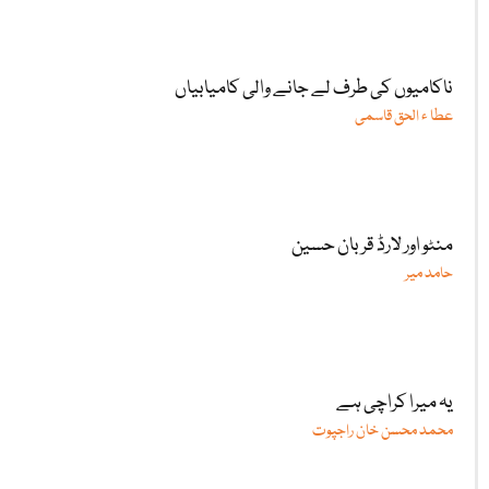
ناکامیوں کی طرف لے جانے والی کامیابیاں
عطا ء الحق قاسمی
منٹو اور لارڈ قربان حسین
حامد میر
یہ میرا کراچی ہے
محمد محسن خان راجپوت