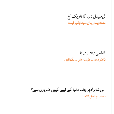
ڈیجیٹل دنیا کا تاریک رُخ
بخت بیدار جان سید ایڈووکیٹ
گواہی دیتے دریا
ڈاکٹر محمد طیب خان سنگھانوی
اس شاہراہ پر چلنا دنیا کے لیے کیوں ضروری ہے؟
اعتصام الحق ثاقب