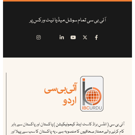
آئی بی سی تمام سوشل میڈیا نیٹ ورکس پر
آئی بی سی ( انڈس براڈ کاسٹ اینڈ کیمونیکیشن ) پاکستان اور پاکستان سے باہر
کام کرنے والے ممتاز صحافیوں کا منصوبہ ہے ۔ یہ پاکستان کا سب سے پہلا اور