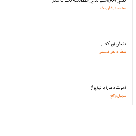
نفسِ امارہ سے نفسِ مطمئنہ تک کا سفر
محمد ذیشان بٹ
بلیاں اور کتے
عطا ء الحق قاسمی
امرت دھارا یا نیا پواڑا
سہیل وڑائچ