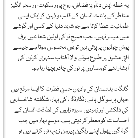
یہ خطہ اپنی دلآویز فضاؤں، روح پرور سکوت اور سحر انگیز
مناظر کے باعث انسان کے قلب و ذہن کو ایک ایسی
طمانیت عطا کرتا ہے جو شاید دنیا کے کسی اور گوشے
میں میسر نہیں۔ جب صبحِ نو کی اولین شعاعیں برف
پوش چوٹیوں پر پڑتی ہیں تو یوں محسوس ہوتا ہے جیسے
افقِ مشرق پر طلوع ہونے والا آفتاب سنہری کرنوں کی
آبشار لئے کوہساروں پر نور کی چادر بچھا رہا ہو۔
گلگت بلتستان کی وادیاں حسنِ فطرت کا ایسا مرقع ہیں
جہاں ہر سو گل ہائے رنگارنگ کی بہار، شگفتہ شاخساروں
کی دلکشی اور زمردیں سبزہ زاروں کی لطافت انسان کے
احساسات کو معطر کر دیتی ہے۔ موسمِ بہار میں جب
گوناگوں پھول اپنے رنگین پیرہن زیبِ تن کرتے ہیں تو