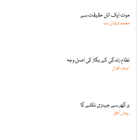
موت ایک اٹل حقیقت ہے
محمد ذیشان بٹ
نظامِ زندگی کے بگاڑ کی اصل وجہ
آصف اقبال
ہر گھر سے جینزی نکلے گا
ریحان آفاق