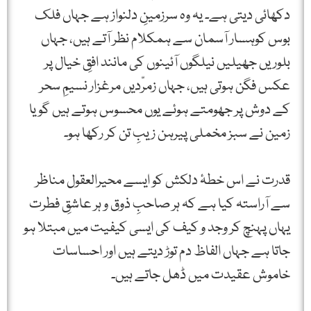
دکھائی دیتی ہے۔ یہ وہ سرزمینِ دلنواز ہے جہاں فلک
بوس کوہسار آسمان سے ہمکلام نظر آتے ہیں، جہاں
بلوریں جھیلیں نیلگوں آئینوں کی مانند افقِ خیال پر
عکس فگن ہوتی ہیں، جہاں زمرّدیں مرغزار نسیمِ سحر
کے دوش پر جھومتے ہوئے یوں محسوس ہوتے ہیں گویا
زمین نے سبز مخملی پیرہن زیبِ تن کر رکھا ہو۔
قدرت نے اس خطۂ دلکش کو ایسے محیرالعقول مناظر
سے آراستہ کیا ہے کہ ہر صاحبِ ذوق و ہر عاشقِ فطرت
یہاں پہنچ کر وجد و کیف کی ایسی کیفیت میں مبتلا ہو
جاتا ہے جہاں الفاظ دم توڑ دیتے ہیں اور احساسات
خاموش عقیدت میں ڈھل جاتے ہیں۔