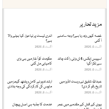
مزید تحاریر
غصہ کیوں بڑھ رہا ہے؟ وجہ سامنے
انٹری ٹیسٹ پر نیا موڑ، کیا ہونے والا
آ گئی
ہے؟
اگست 6, 2026
اگست 6, 2026
اسپیس ایکس: 4 ٹن وزنی راکٹ چاند
حکومت کو آغاز میں ہی بڑی
سے ٹکرا گیا
کامیابی مل گئی
اگست 6, 2026
اگست 6, 2026
عبداللّٰہ شفیق نے ویسٹ انڈیز میں
ارشد ندیم نے کامن ویلتھ گیمز میں
تاریخ رقم کر دی!
مایوس کن کارکردگی کی وجہ بتادی
اگست 6, 2026
اگست 6, 2026
بیوی کے قتل کے مقدمے میں عمر
خدمت کا جذبہ ہی اصل پہچان