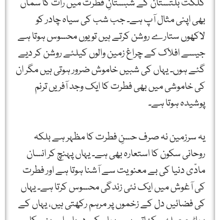
گلگت بلتستان کے شبستانِ فطرت میں رات کا سماں
بھی اپنی مثال آپ ہے۔ جب شب کی سیاہ چادر کو
لاکھوں ستارے روشن کرتے ہیں تو یوں محسوس ہوتا ہے
جیسے افلاک کے چراغ زمین والوں کیلئے روشن کر دیے
گئے ہوں۔ یہاں کی شبیں خاموش ضرور ہوتی ہیں مگر ان
کی خاموشی میں بھی فطرت کا ایک وجد آفریں ترنم
پوشیدہ ہوتا ہے۔
یہ سرزمین نہ صرف حسنِ فطرت کا مظہر ہے بلکہ
روحانی سکون کا استعارہ بھی ہے۔ یہاں پہنچ کر انسان
مادّی دنیا کی بے معنویت سے آشنا ہوتا ہے اور فطرت
کی آغوش میں ایک نئی زندگی محسوس کرتا ہے۔ یہاں
کی فضائیں دل کے زخموں پر مرہم رکھتی ہیں، یہاں کے