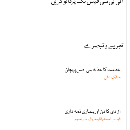
آئی بی سی فیس بک پرفالو کریں
تجزیے و تبصرے
خدمت کا جذبہ ہی اصل پہچان
مبارک علی
آزادی کا دن اور ہماری ذمہ داری
فیاض احمدرانا،معروف ماہرتعلیم