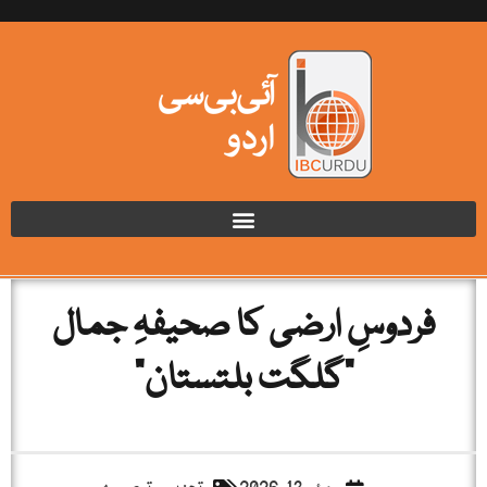
فردوسِ ارضی کا صحیفہِ جمال
"گلگت بلتستان”