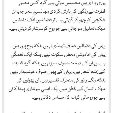
پوری وادی یوں محسوس ہوتی ہے گویا کسی مصورِ
فطرت نے رنگوں کی بارش کر دی ہو۔ نسیمِ سحر جب ان
شگوفوں کو چھو کر گزرتی ہے تو فضا میں ایک دلنشیں
مہک تحلیل ہو جاتی ہے جو روح کو سرشار کر دیتی ہے۔
یہاں کی فضائیں صرف ٹھنڈی نہیں بلکہ روح پرور ہیں۔
یہاں کی خاموشی محض سکوت نہیں بلکہ ایک نغمگی
ہے۔ یہاں کے درخت صرف سبز نہیں بلکہ گویا قدرت
کے زندہ اشعار ہیں۔ یہاں کے پھول صرف خوشبودار نہیں
بلکہ رنگ و نور کی متحرک تفسیر ہیں۔ ان پھولوں کی
مہک انسان کے باطن میں ایک ایسی سرشاری پیدا کرتی
ہے جو روحانی کیف کا احساس دلاتی ہے۔