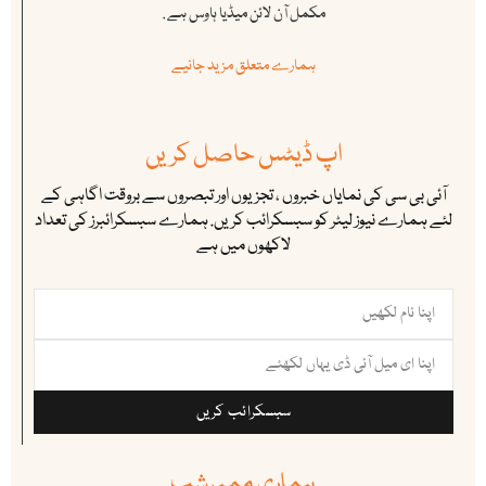
مکمل آن لائن میڈیا ہاوس ہے .
ہمارے متعلق مزید جانیے
اپ ڈیٹس حاصل کریں
آئی بی سی کی نمایاں خبروں ، تجزیوں اور تبصروں سے بروقت اگاہی کے
لئے ہمارے نیوز لیٹر کو سبسکرائب کریں. ہمارے سبسکرائبرز کی تعداد
لاکھوں میں ہے
سبسکرائب کریں
ہماری ممبرشپ