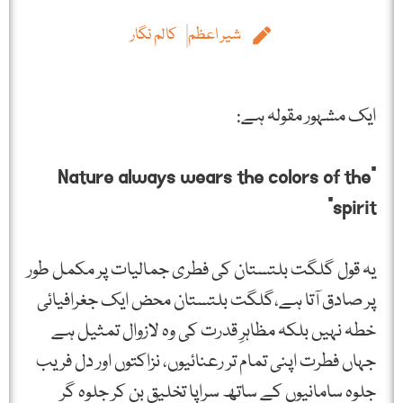
شیر اعظم
کالم نگار
ایک مشہور مقولہ ہے:
"Nature always wears the colors of the
spirit”
یہ قول گلگت بلتستان کی فطری جمالیات پر مکمل طور
پر صادق آتا ہے،گلگت بلتستان محض ایک جغرافیائی
خطہ نہیں بلکہ مظاہرِ قدرت کی وہ لازوال تمثیل ہے
جہاں فطرت اپنی تمام تر رعنائیوں، نزاکتوں اور دل فریب
جلوہ سامانیوں کے ساتھ سراپا تخلیق بن کر جلوہ گر