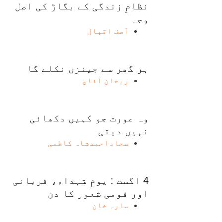
نظامِ زندگی کے بگاڑ کی اصل
وجہ
آصف اقبال
ہر گھر سے جینزی نکلے گا
ریحان آفاق
وہ عورت جو کہیں دکھائی
نہیں دیتی
سجاداحمدشاہ کاظمی
4 اگست : یومِ شہداء، قربانی
اور قومی شعور کا دن
سارہ خان