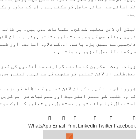
تک آسانی سے رسائی حاصل کر سکتے ہیں۔ اس کے علاوہ ریک
ہے۔
لیکن آن لائن تعلیم کے کچھ نقصانات بھی ہیں۔ ہر طالب 
نہیں ہوتا، جس کی وجہ سے تعلیم متاثر ہوتی ہے۔ آن لائن
دلچسپی سے نہیں پڑھ پاتے۔ اس کے علاوہ اساتذہ اور طلبہ
سیکھنے کا عمل کمزور ہو جاتا ہے۔
زیادہ وقت اسکرین کے سامنے گزارنے سے آنکھوں کی کمزو
بعض طلبہ آن لائن تعلیم کو سنجیدگی سے نہیں لیتے، جس 
ضرورت اس بات کی ہے کہ آن لائن تعلیم کے نظام کو مزید
کہ وہ طلبہ کو بہتر انٹرنیٹ اور سہولیات فراہم کریں۔ 
استعمال کیا جائے تو یہ مستقبل میں تعلیم کا ایک مؤث
WhatsApp
Email
Print
LinkedIn
Twitter
Facebook