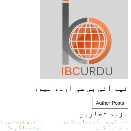
ٹیم آئی بی سی اردو نیوز
Author Posts
مزید تحاریر
غصہ کیوں بڑھ رہا ہے؟ وجہ
انٹری ٹیسٹ پر ن
سامنے آ گئی
ہونے والا ہے؟