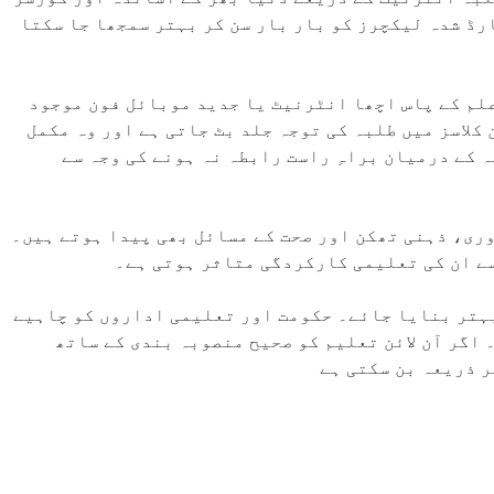
ارڈ شدہ لیکچرز کو بار بار سن کر بہتر سمجھا جا سکتا
علم کے پاس اچھا انٹرنیٹ یا جدید موبائل فون موجود
 کلاسز میں طلبہ کی توجہ جلد بٹ جاتی ہے اور وہ مکمل
 کے درمیان براہِ راست رابطہ نہ ہونے کی وجہ سے
ری، ذہنی تھکن اور صحت کے مسائل بھی پیدا ہوتے ہیں۔
سے ان کی تعلیمی کارکردگی متاثر ہوتی ہے۔
 بہتر بنایا جائے۔ حکومت اور تعلیمی اداروں کو چاہیے
اگر آن لائن تعلیم کو صحیح منصوبہ بندی کے ساتھ
ر ذریعہ بن سکتی ہے