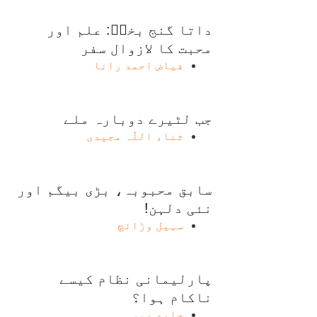
داتا گنج بخشؒ: علم اور
محبت کا لازوال سفر
فیاض احمد رانا
جب لٹیرے دوبارہ ملے
ثناء اللّٰہ مجیدی
سابق محبوبہ، بڑی بیگم اور
نئی دلہن!
سہیل وڑائچ
پارلیمانی نظام کیسے
ناکام ہوا؟
حامد میر