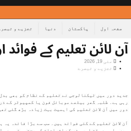
صفحہ اول
پاکستان
دنیا
تجزیے و تبصرے
آن لائن تعلیم کے فوائد 
مئی 19, 2026
تجزیے و تبصرے
جدید دور میں ٹیکنالوجی نے تعلیم کے نظام کو بھی بدل د
رہی ہے۔ طلبہ گھر بیٹھے موبائل فون یا کمپیوٹر کے ذر
دور میں آن لائن تعلیم کی اہمیت بہت زیادہ بڑھ گئی تھی
آن لائن تعلیم کے کئی فوائد ہیں۔ سب سے بڑا فائدہ یہ ہ
ہیں۔ اس سے وقت اور سفر کے اخراجات کی بچت ہوتی ہے۔ ط