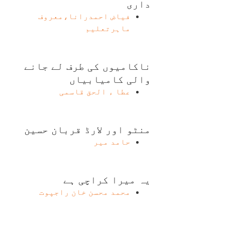
داری
فیاض احمدرانا،معروف
ماہرتعلیم
ناکامیوں کی طرف لے جانے
والی کامیابیاں
عطا ء الحق قاسمی
منٹو اور لارڈ قربان حسین
حامد میر
یہ میرا کراچی ہے
محمد محسن خان راجپوت