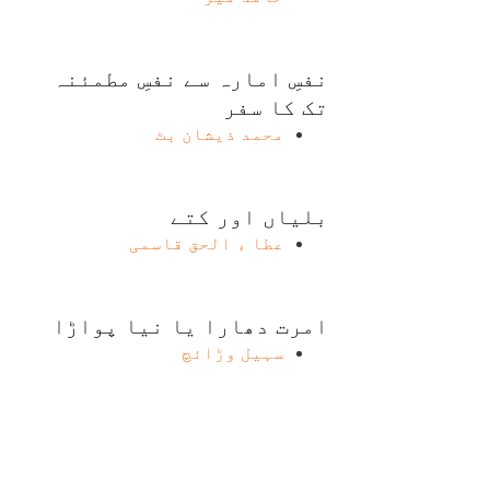
نفسِ امارہ سے نفسِ مطمئنہ
تک کا سفر
محمد ذیشان بٹ
بلیاں اور کتے
عطا ء الحق قاسمی
امرت دھارا یا نیا پواڑا
سہیل وڑائچ