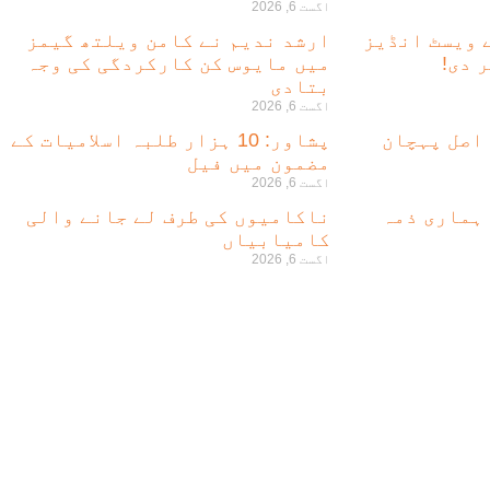
اگست 6, 2026
ے ویسٹ انڈیز
ارشد ندیم نے کامن ویلتھ گیمز
 دی!
میں مایوس کن کارکردگی کی وجہ
بتادی
اگست 6, 2026
 اصل پہچان
پشاور: 10 ہزار طلبہ اسلامیات کے
مضمون میں فیل
اگست 6, 2026
 ہماری ذمہ
ناکامیوں کی طرف لے جانے والی
کامیابیاں
اگست 6, 2026