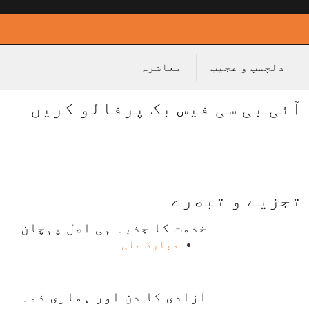
دلچسپ و عجیب
معاشرہ
آئی بی سی فیس بک پرفالو کریں
تجزیے و تبصرے
خدمت کا جذبہ ہی اصل پہچان
مبارک علی
آزادی کا دن اور ہماری ذمہ