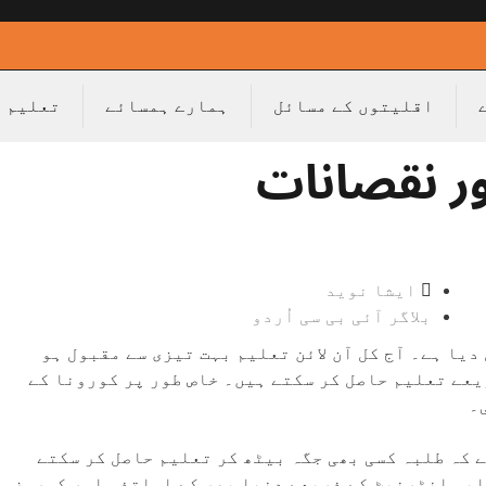
اقلیتوں کے مسائل
ہمارے ہمسائے
تعلیم
اور نقصانات
ایشا نوید
بلاگر آئی بی سی اُردو
یا ہے۔ آج کل آن لائن تعلیم بہت تیزی سے مقبول ہو
یعے تعلیم حاصل کر سکتے ہیں۔ خاص طور پر کورونا کے
۔
ے کہ طلبہ کسی بھی جگہ بیٹھ کر تعلیم حاصل کر سکتے
لبہ انٹرنیٹ کے ذریعے دنیا بھر کے اساتذہ اور کورسز