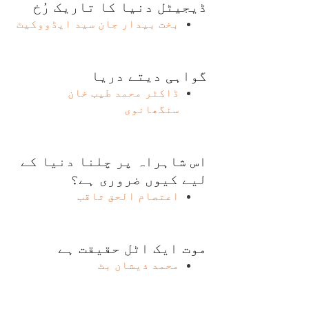
ڈیجیٹل دنیا کا تاریک رُخ
بخت بیدار جان سید ایڈووکیٹ
گواہی دیتے دریا
ڈاکٹر محمد طیب خان
سنگھانوی
اس شاہراہ پر چلنا دنیا کے
لیے کیوں ضروری ہے؟
اعتصام الحق ثاقب
موت ایک اٹل حقیقت ہے
محمد ذیشان بٹ