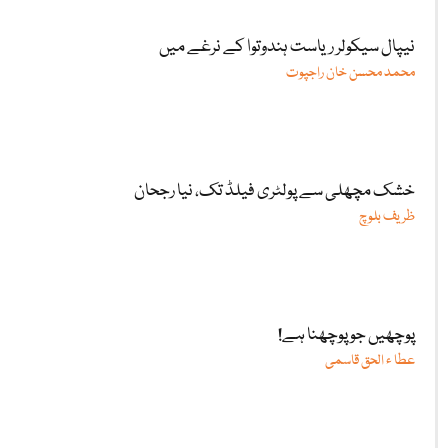
نیپال سیکولر ریاست ہندوتوا کے نرغے میں
محمد محسن خان راجپوت
خشک مچھلی سے پولٹری فیلڈ تک، نیا رجحان
ظریف بلوچ
پوچھیں جو پوچھنا ہے!
عطا ء الحق قاسمی