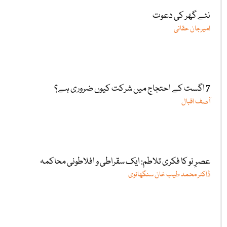
نئے گھر کی دعوت
امیرجان حقانی
7 اگست کے احتجاج میں شرکت کیوں ضروری ہے؟
آصف اقبال
عصرِ نو کا فکری تلاطم: ایک سقراطی و افلاطونی محاکمہ
ڈاکٹر محمد طیب خان سنگھانوی