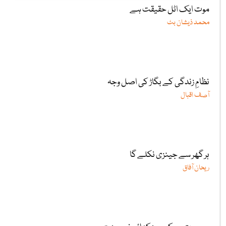
موت ایک اٹل حقیقت ہے
محمد ذیشان بٹ
نظامِ زندگی کے بگاڑ کی اصل وجہ
آصف اقبال
ہر گھر سے جینزی نکلے گا
ریحان آفاق