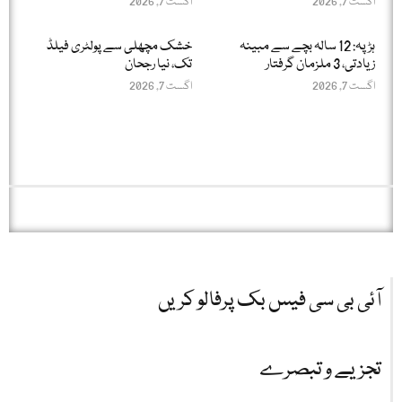
اگست 7, 2026
اگست 7, 2026
ہڑپہ: 12 سالہ بچے سے مبینہ
خشک مچھلی سے پولٹری فیلڈ
زیادتی، 3 ملزمان گرفتار
تک، نیا رجحان
اگست 7, 2026
اگست 7, 2026
آئی بی سی فیس بک پرفالو کریں
تجزیے و تبصرے