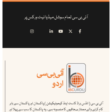
آئی بی سی تمام سوشل میڈیا نیٹ ورکس پر
آئی بی سی ( انڈس براڈ کاسٹ اینڈ کیمونیکیشن ) پاکستان اور پاکستان سے باہر
کام کرنے والے ممتاز صحافیوں کا منصوبہ ہے ۔ یہ پاکستان کا سب سے پہلا اور