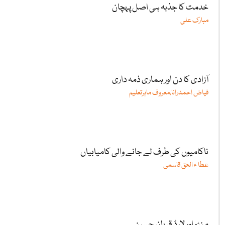
خدمت کا جذبہ ہی اصل پہچان
مبارک علی
آزادی کا دن اور ہماری ذمہ داری
فیاض احمدرانا،معروف ماہرتعلیم
ناکامیوں کی طرف لے جانے والی کامیابیاں
عطا ء الحق قاسمی
منٹو اور لارڈ قربان حسین