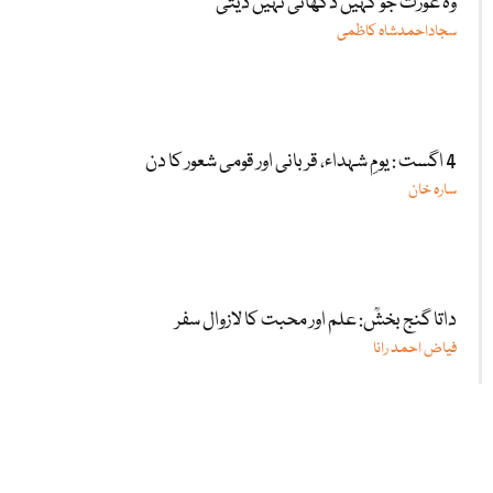
وہ عورت جو کہیں دکھائی نہیں دیتی
سجاداحمدشاہ کاظمی
4 اگست : یومِ شہداء، قربانی اور قومی شعور کا دن
سارہ خان
داتا گنج بخشؒ: علم اور محبت کا لازوال سفر
فیاض احمد رانا