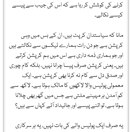
کرنے کی کوشش کر رہا ہے کہ اس کی جیب سے پیسے
کیسے نکالے۔
مانا کہ سیاستدان کرپٹ ہیں، ان کے بس میں وہی
کرپشن ہے جو دن رات ہمارے ٹیکسوں سے نکالتے ہیں
اور جو ہماری ذمہ داری ہے اس میں ہم کرپشن کرتے
ہیں۔ یعنی کرپشن صرف پیسا چرانا نہیں، بلکہ کام چوری
اور صدق دل سے کام نہ کرنا بھی کرپشن ہے۔ ایک
معمولی پولیس والا لاکھوں کا مالک ہوتا ہے۔ لاکھ سے
کم آمدن ہر مہینے ملتی ہے جس میں گھر بھی چلانا
ہوتا ہے، تو اتنے پیسے اور جائیداد آتے کہاں سے ہیں؟
یہ صرف ایک پولیس والے کی بات نہیں، یہ ہر سرکاری