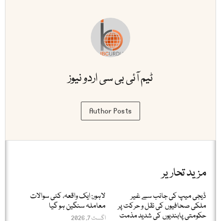
ٹیم آئی بی سی اردو نیوز
Author Posts
مزید تحاریر
ڈیجی میپ کی جانب سے غیر
لاہور: ایک واقعہ، کئی سوالات
ملکی صحافیوں کی نقل و حرکت پر
معاملہ سنگین ہو گیا
حکومتی پابندیوں کی شدید مذمت
اگست 7, 2026