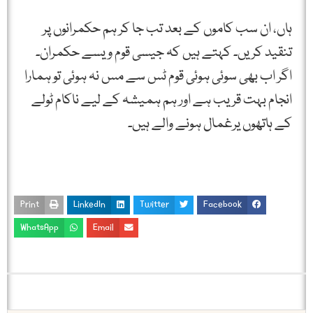
ہاں، ان سب کاموں کے بعد تب جا کر ہم حکمرانوں پر
تنقید کریں۔ کہتے ہیں کہ جیسی قوم ویسے حکمران۔
اگر اب بھی سوئی ہوئی قوم ٹس سے مس نہ ہوئی تو ہمارا
انجام بہت قریب ہے اور ہم ہمیشہ کے لیے ناکام ٹولے
کے ہاتھوں یرغمال ہونے والے ہیں۔
Print
LinkedIn
Twitter
Facebook
WhatsApp
Email