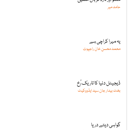
حامد میر
یہ میرا کراچی ہے
محمد محسن خان راجپوت
ڈیجیٹل دنیا کا تاریک رُخ
بخت بیدار جان سید ایڈووکیٹ
گواہی دیتے دریا