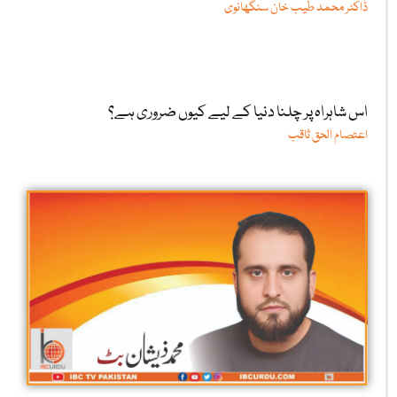
ڈاکٹر محمد طیب خان سنگھانوی
اس شاہراہ پر چلنا دنیا کے لیے کیوں ضروری ہے؟
اعتصام الحق ثاقب