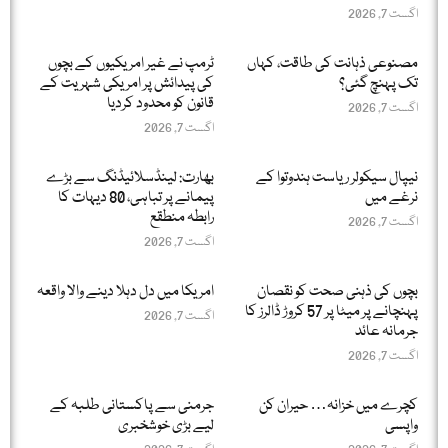
اگست 7, 2026
مصنوعی ذہانت کی طاقت، کہاں
ٹرمپ نے غیر امریکیوں کے بچوں
تک پہنچ گئی؟
کی پیدائش پر امریکی شہریت کے
قانون کو محدود کردیا
اگست 7, 2026
اگست 7, 2026
نیپال سیکولر ریاست ہندوتوا کے
بھارت: لینڈسلائیڈنگ سے بڑے
نرغے میں
پیمانے پر تباہی، 80 دیہات کا
رابطہ منطقع
اگست 7, 2026
اگست 7, 2026
بچوں کی ذہنی صحت کو نقصان
امریکا میں دل دہلا دینے والا واقعہ
پہنچانے پر میٹا پر 57 کروڑ ڈالرز کا
اگست 7, 2026
جرمانہ عائد
اگست 7, 2026
کچرے میں خزانہ… حیران کن
جرمنی سے پاکستانی طلبہ کے
واپسی
لیے بڑی خوشخبری