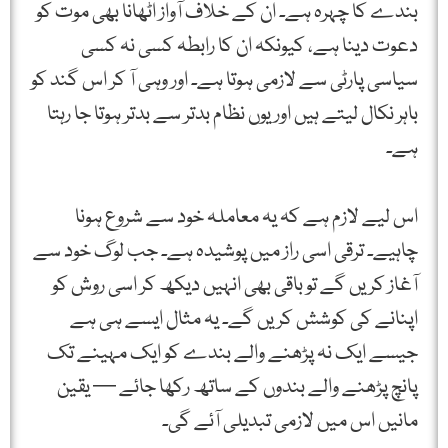
بندے کا چہرہ ہے۔ ان کے خلاف آواز اٹھانا بھی موت کو
دعوت دینا ہے، کیونکہ ان کا رابطہ کسی نہ کسی
سیاسی پارٹی سے لازمی ہوتا ہے۔ اور وہی آ کر اس گند کو
باہر نکال لیتے ہیں اور یوں نظام بدتر سے بدتر ہوتا جا رہتا
ہے۔
اس لیے لازم ہے کہ یہ معاملہ خود سے شروع ہونا
چاہیے۔ ترقی اسی راز میں پوشیدہ ہے۔ جب لوگ خود سے
آغاز کریں گے تو باقی بھی انہیں دیکھ کر اسی روش کو
اپنانے کی کوشش کریں گے۔ یہ مثال ایسے ہی ہے
جیسے ایک نہ پڑھنے والے بندے کو ایک مہینے تک
پانچ پڑھنے والے بندوں کے ساتھ رکھا جائے — یقین
مانیں اس میں لازمی تبدیلی آئے گی۔