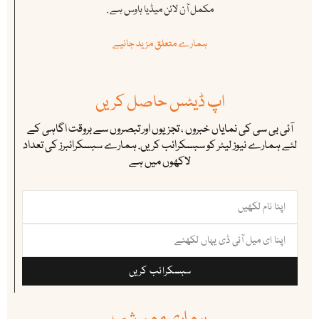
مکمل آن لائن میڈیا ہاوس ہے .
ہمارے متعلق مزید جانیے
اپ ڈیٹس حاصل کریں
آئی بی سی کی نمایاں خبروں ، تجزیوں اور تبصروں سے بروقت اگاہی کے
لئے ہمارے نیوز لیٹر کو سبسکرائب کریں. ہمارے سبسکرائبرز کی تعداد
لاکھوں میں ہے
سبسکرائب کریں
ہماری ممبرشپ