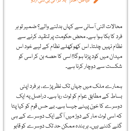
فیاض اختر
بلاگر آئی بی سی اُردو
محالات اتنی آسانی سے کہاں بدلنے والے؟ ضمیر تو ہر
فرد کا بکا ہوا ہے۔ محض حکومت پر تنقید کرنے سے
نظام نہیں چلتا۔ اس کھوکھلے نظام کے لیے خود اس
میدان میں کود پڑنا ہوگا! اسی کا حصہ بن کر اسی کو
شکست سے دوچار کرنا ہے۔
ہمارے ملک میں جہاں تک نظر پڑے، ہر فرد اپنی
بساط کے مطابق عوام کو لوٹ رہا ہے۔ دراصل یہ ایک
دوسرے کا خون پینے جیسا ہے۔ بے حس قوم کو کیا پتا
کہ اسی لوٹ مار کے دوڑ میں آگے ایک دوسرے کے ہی
گلے کٹنے ہیں۔ ہر بندہ ممکن حد تک دوسرے کو قابو