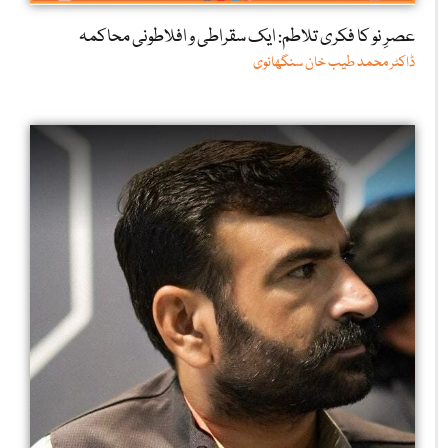
عصرِ نو کا فکری تلاطم: ایک سقراطی و افلاطونی محاکمہ
ڈاکٹر محمد طیب خان سنگھانوی