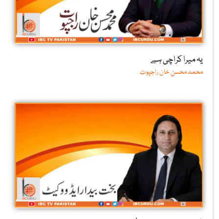
یہ میرا کراچی ہے
محمد محسن خان راجپوت