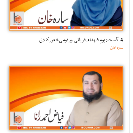
4 اگست : یومِ شہداء، قربانی اور قومی شعور کا دن
سارہ خان