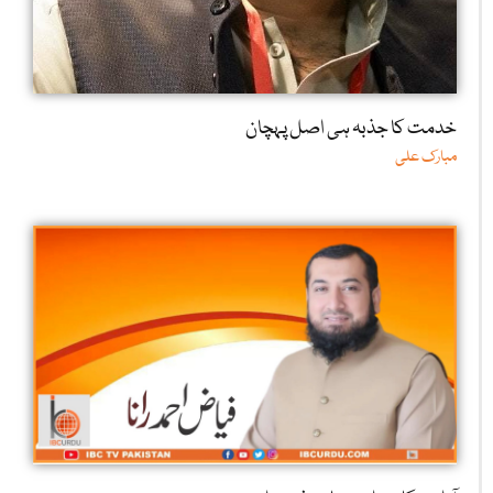
خدمت کا جذبہ ہی اصل پہچان
مبارک علی