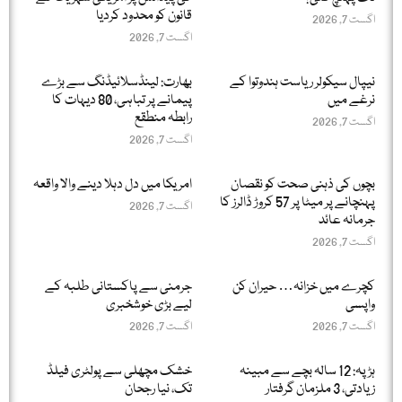
قانون کو محدود کردیا
اگست 7, 2026
اگست 7, 2026
نیپال سیکولر ریاست ہندوتوا کے
بھارت: لینڈسلائیڈنگ سے بڑے
نرغے میں
پیمانے پر تباہی، 80 دیہات کا
رابطہ منطقع
اگست 7, 2026
اگست 7, 2026
بچوں کی ذہنی صحت کو نقصان
امریکا میں دل دہلا دینے والا واقعہ
پہنچانے پر میٹا پر 57 کروڑ ڈالرز کا
اگست 7, 2026
جرمانہ عائد
اگست 7, 2026
کچرے میں خزانہ… حیران کن
جرمنی سے پاکستانی طلبہ کے
واپسی
لیے بڑی خوشخبری
اگست 7, 2026
اگست 7, 2026
ہڑپہ: 12 سالہ بچے سے مبینہ
خشک مچھلی سے پولٹری فیلڈ
زیادتی، 3 ملزمان گرفتار
تک، نیا رجحان