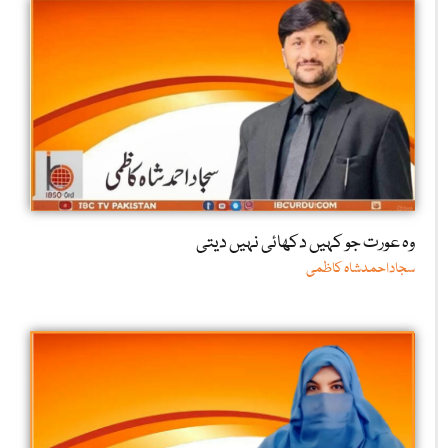
وہ عورت جو کہیں دکھائی نہیں دیتی
سجاداحمدشاہ کاظمی