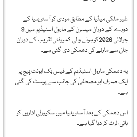
غیر ملکی میڈیا کے مطابق مودی کو آسٹریلیا کے
دورے کے دوران میلبرن کے مارول اسٹیڈیم میں 9
جولائی 2026کو ہونے والی کمیونٹی تقریب کے دوران
جان سے مارنے کی دھمکی دی گئی ہے۔
یہ دھمکی مارول اسٹیڈیم کے فیس بک ایونٹ پیج پر
ایک صارف ابو مصطفیٰ کی جانب سے پوسٹ کی گئی
ہے۔
اس دھمکی کے بعد آسٹریلیا میں سکیورٹی اداروں کو
ہائی الرٹ کر دیا گیا ہے۔