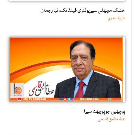
خشک مچھلی سے پولٹری فیلڈ تک، نیا رجحان
ظریف بلوچ
پوچھیں جو پوچھنا ہے!
عطا ء الحق قاسمی