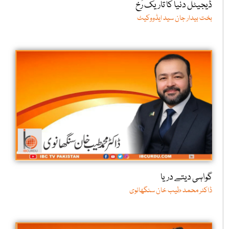
ڈیجیٹل دنیا کا تاریک رُخ
بخت بیدار جان سید ایڈووکیٹ
گواہی دیتے دریا
ڈاکٹر محمد طیب خان سنگھانوی