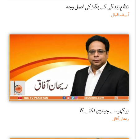
نظامِ زندگی کے بگاڑ کی اصل وجہ
آصف اقبال
ہر گھر سے جینزی نکلے گا
ریحان آفاق