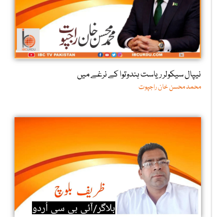
نیپال سیکولر ریاست ہندوتوا کے نرغے میں
محمد محسن خان راجپوت