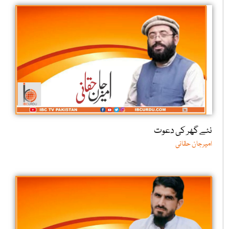
نئے گھر کی دعوت
امیرجان حقانی