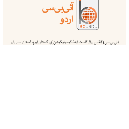
آئی بی سی ( انڈس براڈ کاسٹ اینڈ کیمونیکیشن ) پاکستان اور پاکستان سے باہر
کام کرنے والے ممتاز صحافیوں کا منصوبہ ہے ۔ یہ پاکستان کا سب سے پہلا اور
مکمل آن لائن میڈیا ہاوس ہے .
ہمارے متعلق مزید جانیے
اپ ڈیٹس حاصل کریں
آئی بی سی کی نمایاں خبروں ، تجزیوں اور تبصروں سے بروقت اگاہی کے
لئے ہمارے نیوز لیٹر کو سبسکرائب کریں. ہمارے سبسکرائبرز کی تعداد
لاکھوں میں ہے