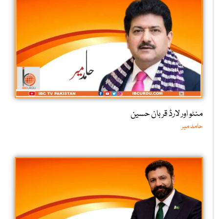
منٹو اور لارڈ قربان حسین
حامد میر