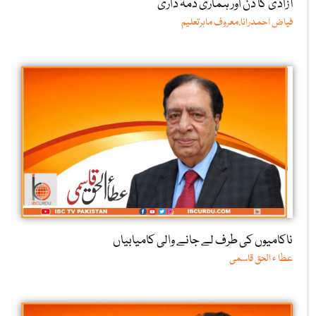
آزادی کا دن اور ہماری ذمہ داری
فیاض احمدرانا،معروف ماہرتعلیم
ناکامیوں کی طرف لے جانے والی کامیابیاں
عطا ء الحق قاسمی