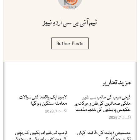
ٹیم آئی بی سی اردو نیوز
Author Posts
مزید تحاریر
ڈیجی میپ کی جانب سے غیر
لاہور: ایک واقعہ، کئی سوالات
ملکی صحافیوں کی نقل و حرکت پر
معاملہ سنگین ہو گیا
حکومتی پابندیوں کی شدید مذمت
اگست 7, 2026
اگست 7, 2026
مصنوعی ذہانت کی طاقت، کہاں
ٹرمپ نے غیر امریکیوں کے بچوں
تک پہنچ گئی؟
کی پیدائش پر امریکی شہریت کے