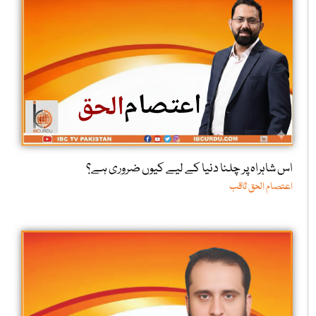
اس شاہراہ پر چلنا دنیا کے لیے کیوں ضروری ہے؟
اعتصام الحق ثاقب