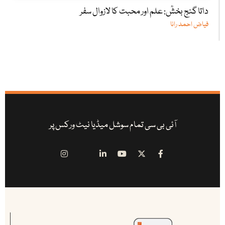
داتا گنج بخشؒ: علم اور محبت کا لازوال سفر
فیاض احمد رانا
آئی بی سی تمام سوشل میڈیا نیٹ ورکس پر