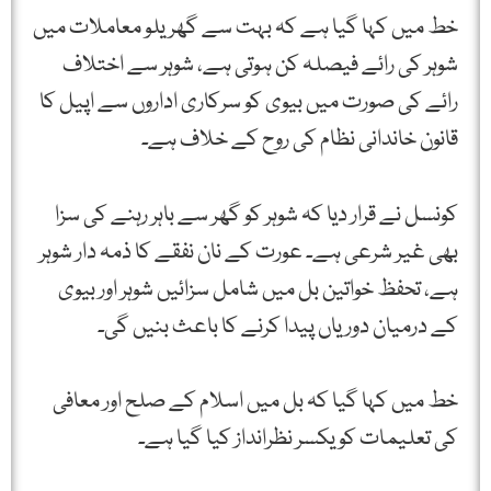
خط میں کہا گیا ہے کہ بہت سے گھریلو معاملات میں
شوہر کی رائے فیصلہ کن ہوتی ہے، شوہر سے اختلاف
رائے کی صورت میں بیوی کو سرکاری اداروں سے اپیل کا
قانون خاندانی نظام کی روح کے خلاف ہے۔
کونسل نے قرار دیا کہ شوہر کو گھر سے باہر رہنے کی سزا
بھی غیر شرعی ہے۔ عورت کے نان نفقے کا ذمہ دار شوہر
ہے، تحفظ خواتین بل میں شامل سزائیں شوہر اور بیوی
کے درمیان دوریاں پیدا کرنے کا باعث بنیں گی۔
خط میں کہا گیا کہ بل میں اسلام کے صلح اور معافی
کی تعلیمات کو یکسر نظرانداز کیا گیا ہے۔