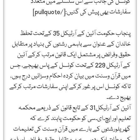
کونسل کی جانب سے اس سلسلے میں متعدد
سفارشات بھی پیش کی گئیں:[/pullquote]
پنجاب حكومت آئین كے آرٹیكل 35 كےتحت تحفظ
خاندان كے عنوان سے باہمی رشتوں كی بنیاد پر متقابل
حقوق وفرائض پر مشتمل ایک قانون مرتب كركے آئین
كے آرٹیكل 229 كےتحت كونسل كے پاس بھیجے، جس
میں قرآن وسنت میں بیان كردہ احكام وسزائیں درج ہوں،
تاكہ كونسل اس پر غور كركے اپنی سفارشات مرتب كركے
بھیج دے۔
آئین كے آرٹیكل31 كے تابع قانون كے ذریعے محكمہ
تعلیم اور ایچ۔ای۔سی كو حكومت پابند كرے كہ
گھریلورشتوں كے بارے میں قرآن وسنت كی تعلیمات
كے مطابق ایک دوسرے پر متقابل حقوق وفرائض اور ذمہ