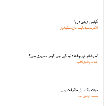
گواہی دیتے دریا
ڈاکٹر محمد طیب خان سنگھانوی
اس شاہراہ پر چلنا دنیا کے لیے کیوں ضروری ہے؟
اعتصام الحق ثاقب
موت ایک اٹل حقیقت ہے
محمد ذیشان بٹ