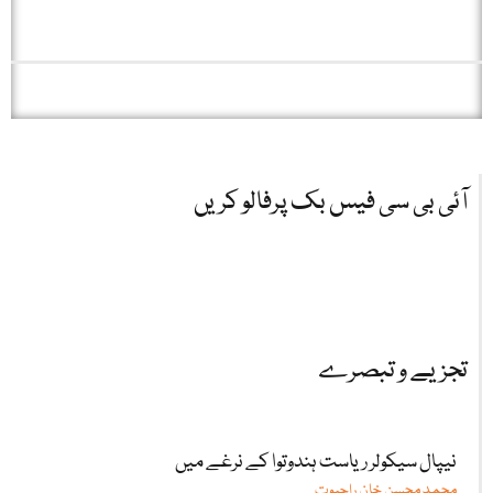
آئی بی سی فیس بک پرفالو کریں
تجزیے و تبصرے
نیپال سیکولر ریاست ہندوتوا کے نرغے میں
محمد محسن خان راجپوت