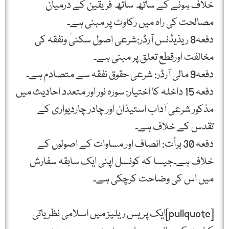
خلاف ہونے كے ساتھ ساتھ فریقین كے درمیان
مصالحت كی راہ میں ركاوٹ پر مبنی ہے۔
دفعہ8 ریذیڈنس آرڈر:شرعی اصول سكنیٰ ونفقہ كی
مخالفت اورقطع تعلق پر مبنی ہے۔
دفعہ9 مالی آرڈر: شرعی حقوق نفقہ سے متصادم ہے۔
دفعہ 15 داخلہ كا اختیار: سورہ نور اور متعدد احادیث میں
مذكور شرعی آداب استیذان اور چادر چاردیواری كے
تقدس كے خلاف ہے۔
دفعہ 30 برأت: انصاف اور مساوات كے اصولوں كے
خلاف ہے۔جیسا كہ كونسل اپنی ایک سابقہ سفارش
میں اس كی وضاحت كرچكی ہے۔
[pullquote]ایک پریس ریلیز میں اسلامی نظریاتی