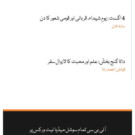
4 اگست : یومِ شہداء، قربانی اور قومی شعور کا دن
سارہ خان
داتا گنج بخشؒ: علم اور محبت کا لازوال سفر
فیاض احمد رانا
آئی بی سی تمام سوشل میڈیا نیٹ ورکس پر