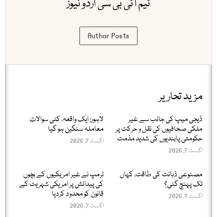
ٹیم آئی بی سی اردو نیوز
Author Posts
مزید تحاریر
ڈیجی میپ کی جانب سے غیر
لاہور: ایک واقعہ، کئی سوالات
ملکی صحافیوں کی نقل و حرکت پر
معاملہ سنگین ہو گیا
حکومتی پابندیوں کی شدید مذمت
اگست 7, 2026
اگست 7, 2026
مصنوعی ذہانت کی طاقت، کہاں
ٹرمپ نے غیر امریکیوں کے بچوں
تک پہنچ گئی؟
کی پیدائش پر امریکی شہریت کے
قانون کو محدود کردیا
اگست 7, 2026
اگست 7, 2026