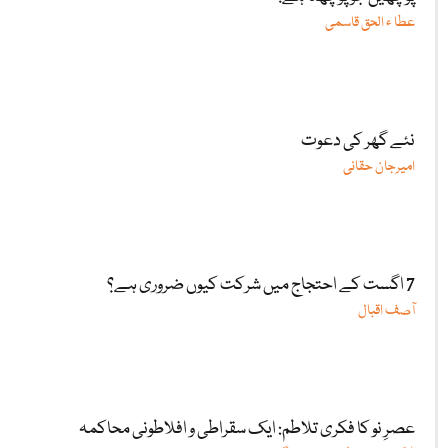
عطا ء الحق قاسمی
نئے گھر کی دعوت
امیرجان حقانی
7 اگست کے احتجاج میں شرکت کیوں ضروری ہے؟
آصف اقبال
عصرِ نو کا فکری تلاطم: ایک سقراطی و افلاطونی محاکمہ