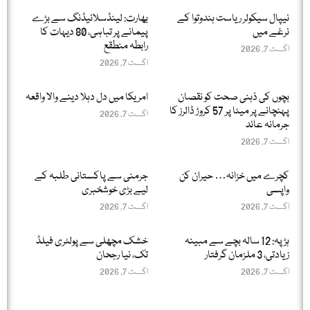
نیپال سیکولر ریاست ہندوتوا کے
بھارت: لینڈسلائیڈنگ سے بڑے
نرغے میں
پیمانے پر تباہی، 80 دیہات کا
رابطہ منطقع
اگست 7, 2026
اگست 7, 2026
بچوں کی ذہنی صحت کو نقصان
امریکا میں دل دہلا دینے والا واقعہ
پہنچانے پر میٹا پر 57 کروڑ ڈالرز کا
اگست 7, 2026
جرمانہ عائد
اگست 7, 2026
کچرے میں خزانہ… حیران کن
جرمنی سے پاکستانی طلبہ کے
واپسی
لیے بڑی خوشخبری
اگست 7, 2026
اگست 7, 2026
ہڑپہ: 12 سالہ بچے سے مبینہ
خشک مچھلی سے پولٹری فیلڈ
زیادتی، 3 ملزمان گرفتار
تک، نیا رجحان
اگست 7, 2026
اگست 7, 2026