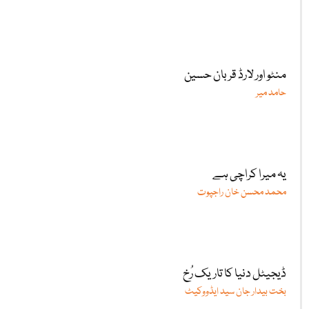
منٹو اور لارڈ قربان حسین
حامد میر
یہ میرا کراچی ہے
محمد محسن خان راجپوت
ڈیجیٹل دنیا کا تاریک رُخ
بخت بیدار جان سید ایڈووکیٹ