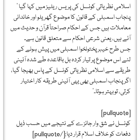
اسلامی نظریاتی کونسل کی پریس ریلیز میں کہا گیا ‘
پنجاب اسمبلی كے قانون كا موضوع گھریلو اور خاندانی
معاملات ہیں جس كے احكام صراحتاً قرآن و حدیث میں
آئے ہیں، یعنی شرعی احكام سے متعلق قانون ہے۔
جس طرح خیبر پختونخوا اسمبلی میں پیش ہونے كے
لئے اس موضوع پر تیار كردہ بل باقاعدہ طے شدہ آئینی
طریقے سے اسلامی نظریاتی كونسل كے پاس بھیجا گیا،
اگر پنجاب اسمبلی بھی یہی آئینی طریقہ كار اختیار
كرتی، توبہتر ہوتا۔’
[pullquote]
كونسل نے شق وار جائزے كے نتیجے میں حسب ذیل
دفعات كو خلاف اسلام قرار دیا:[/pullquote]