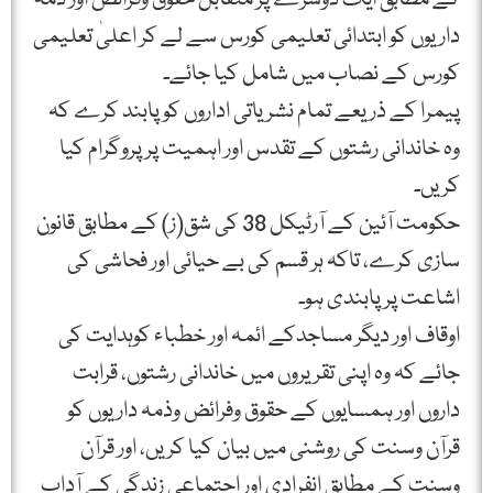
داریوں كو ابتدائی تعلیمی كورس سے لے كر اعلیٰ تعلیمی
كورس كے نصاب میں شامل كیا جائے۔
پیمرا كے ذریعے تمام نشریاتی اداروں كو پابند كرے كہ
وہ خاندانی رشتوں كے تقدس اور اہمیت پر پروگرام كیا
كریں۔
حكومت آئین كے آرٹیكل 38 كی شق(ز) كے مطابق قانون
سازی كرے، تاكہ ہر قسم كی بے حیائی اور فحاشی كی
اشاعت پر پابندی ہو۔
اوقاف اور دیگر مساجدكے ائمہ اور خطباء كوہدایت كی
جائے كہ وہ اپنی تقریروں میں خاندانی رشتوں، قرابت
داروں اور ہمسایوں كے حقوق وفرائض وذمہ داریوں كو
قرآن وسنت كی روشنی میں بیان كیا كریں، اور قرآن
وسنت كے مطابق انفرادی اور اجتماعی زندگی كے آداب