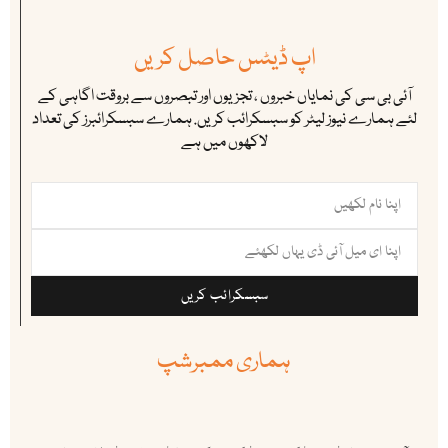
اپ ڈیٹس حاصل کریں
آئی بی سی کی نمایاں خبروں ، تجزیوں اور تبصروں سے بروقت اگاہی کے
لئے ہمارے نیوز لیٹر کو سبسکرائب کریں. ہمارے سبسکرائبرز کی تعداد
لاکھوں میں ہے
سبسکرائب کریں
ہماری ممبرشپ