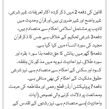
قانون كی دفعہ 2 میں ذكر كردہ اكثر تعریفات غیر شرعی،
غیر واضح اور غیر ضروری ہیں،اور قرآن وحدیث میں
تادیب پر مشتمل اسلامی احكام سے متصادم ہیں۔
دفعہ3 شرعی تحكیم كے خلاف ہے جس كا ذكر قرآن
مجید كی سورہ النسآء میں كیا گیا ہے۔
دفعہ5 گھر میں رہائش كا حق:دفعہ ہذا سورة بقرہ اور
سورہ طلاق، نیز احادیث نبویہ میں مذكور نان ونفقہ،
كسوہ اور سكنیٰ كے احكام سے متصادم ہے، نیز شرعی
حقوق ملكیت كے احكام كی بھی منافی ہے۔
دفعہ7 پروٹیكشن آرڈر: قطع رحمی اور مقاطعہ كی حرمت
وممانعت پر دلالت كرنے والی نصوص (آیات
واحادیث)سے متصادم ہے۔ نیز رشتوں كے تقدس كے