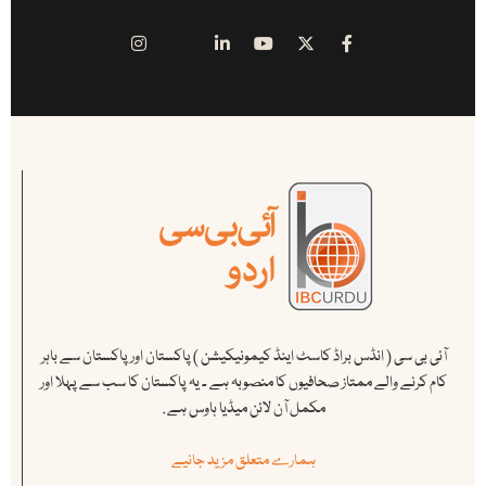
آئی بی سی ( انڈس براڈ کاسٹ اینڈ کیمونیکیشن ) پاکستان اور پاکستان سے باہر
کام کرنے والے ممتاز صحافیوں کا منصوبہ ہے ۔ یہ پاکستان کا سب سے پہلا اور
مکمل آن لائن میڈیا ہاوس ہے .
ہمارے متعلق مزید جانیے