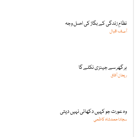
نظامِ زندگی کے بگاڑ کی اصل وجہ
آصف اقبال
ہر گھر سے جینزی نکلے گا
ریحان آفاق
وہ عورت جو کہیں دکھائی نہیں دیتی
سجاداحمدشاہ کاظمی