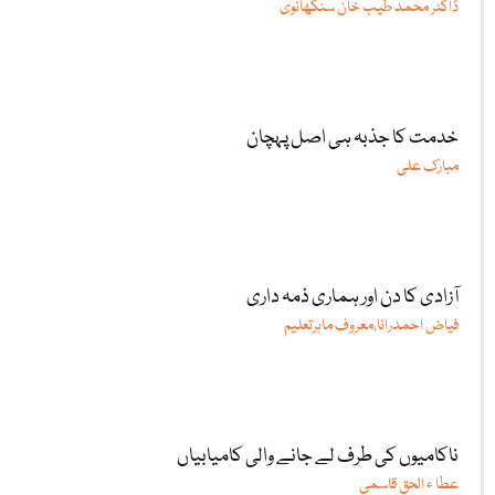
ڈاکٹر محمد طیب خان سنگھانوی
خدمت کا جذبہ ہی اصل پہچان
مبارک علی
آزادی کا دن اور ہماری ذمہ داری
فیاض احمدرانا،معروف ماہرتعلیم
ناکامیوں کی طرف لے جانے والی کامیابیاں
عطا ء الحق قاسمی