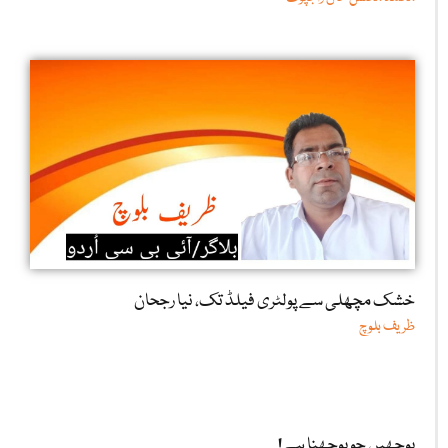
خشک مچھلی سے پولٹری فیلڈ تک، نیا رجحان
ظریف بلوچ
پوچھیں جو پوچھنا ہے!