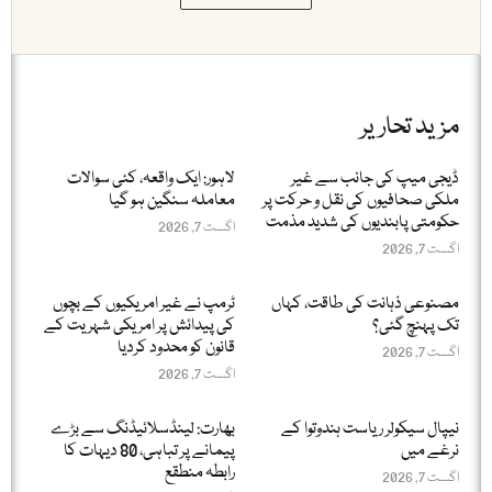
مزید تحاریر
ڈیجی میپ کی جانب سے غیر
لاہور: ایک واقعہ، کئی سوالات
ملکی صحافیوں کی نقل و حرکت پر
معاملہ سنگین ہو گیا
حکومتی پابندیوں کی شدید مذمت
اگست 7, 2026
اگست 7, 2026
مصنوعی ذہانت کی طاقت، کہاں
ٹرمپ نے غیر امریکیوں کے بچوں
تک پہنچ گئی؟
کی پیدائش پر امریکی شہریت کے
قانون کو محدود کردیا
اگست 7, 2026
اگست 7, 2026
نیپال سیکولر ریاست ہندوتوا کے
بھارت: لینڈسلائیڈنگ سے بڑے
نرغے میں
پیمانے پر تباہی، 80 دیہات کا
رابطہ منطقع
اگست 7, 2026