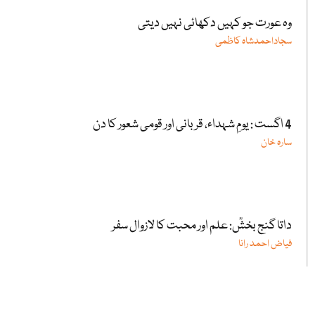
وہ عورت جو کہیں دکھائی نہیں دیتی
سجاداحمدشاہ کاظمی
4 اگست : یومِ شہداء، قربانی اور قومی شعور کا دن
سارہ خان
داتا گنج بخشؒ: علم اور محبت کا لازوال سفر
فیاض احمد رانا