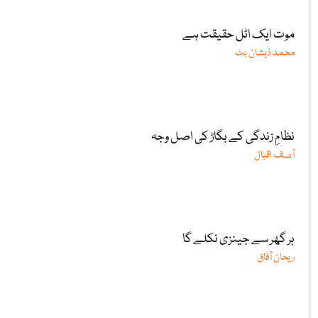
موت ایک اٹل حقیقت ہے
محمد ذیشان بٹ
نظامِ زندگی کے بگاڑ کی اصل وجہ
آصف اقبال
ہر گھر سے جینزی نکلے گا
ریحان آفاق