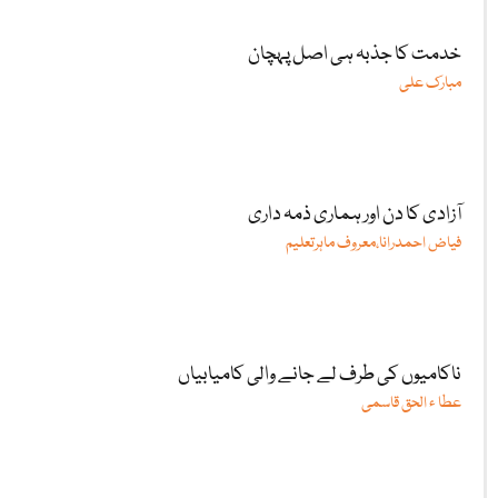
خدمت کا جذبہ ہی اصل پہچان
مبارک علی
آزادی کا دن اور ہماری ذمہ داری
فیاض احمدرانا،معروف ماہرتعلیم
ناکامیوں کی طرف لے جانے والی کامیابیاں
عطا ء الحق قاسمی