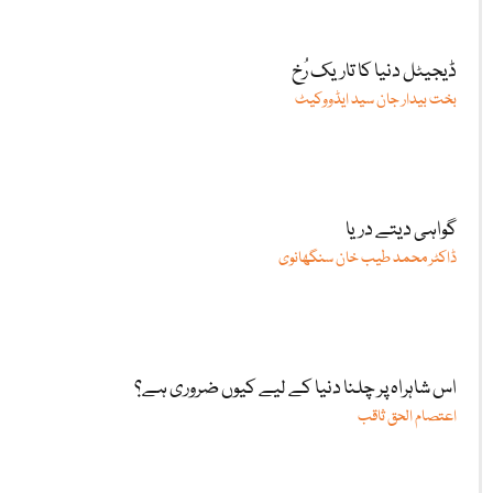
ڈیجیٹل دنیا کا تاریک رُخ
بخت بیدار جان سید ایڈووکیٹ
گواہی دیتے دریا
ڈاکٹر محمد طیب خان سنگھانوی
اس شاہراہ پر چلنا دنیا کے لیے کیوں ضروری ہے؟
اعتصام الحق ثاقب