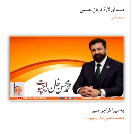
منٹو اور لارڈ قربان حسین
حامد میر
یہ میرا کراچی ہے
محمد محسن خان راجپوت