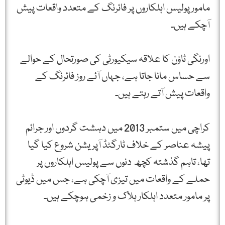
مامور پولیس اہلکاروں پر فائرنگ کے متعدد واقعات پیش
آچکے ہیں۔
اورنگی ٹاؤن کا علاقہ سیکیورٹی کی صورتحال کے حوالے
سے حساس مانا جاتا ہے، جہاں آئے روز فائرنگ کے
واقعات پیش آتے رہتے ہیں۔
کراچی میں ستمبر 2013 میں دہشت گردوں اور جرائم
پیشہ عناصر کے خلاف ٹارگٹڈ آپریشن شروع کیا گیا
تھا، تاہم گذشتہ کچھ دنوں سے پولیس اہلکاروں پر
حملے کے واقعات میں تیزی آچکی ہے، جس میں ڈیوٹی
پر مامور متعدد اہلکار ہلاک و زخمی ہوچکے ہیں۔