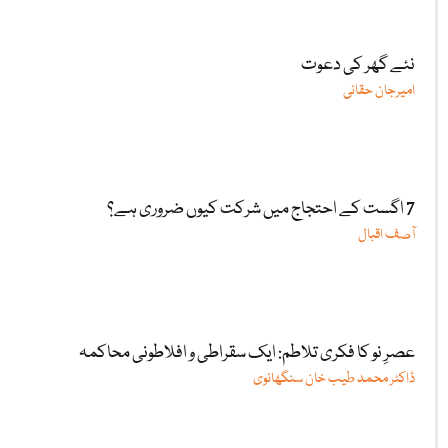
نئے گھر کی دعوت
امیرجان حقانی
7 اگست کے احتجاج میں شرکت کیوں ضروری ہے؟
آصف اقبال
عصرِ نو کا فکری تلاطم: ایک سقراطی و افلاطونی محاکمہ
ڈاکٹر محمد طیب خان سنگھانوی