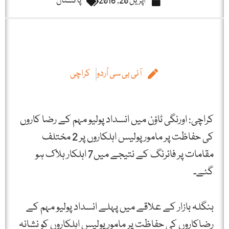
اپریل 20, 2016
پاکستان
آئی بی سی اُردو
کراچی
کراچی: اورنگی ٹاؤن میں انسداد پولیو مہم کے رضا کاروں
کی حفاظت پر مامور پولیس اہلکاروں پر 2 مختلف
مقامات پر فائرنگ کے نتیجے میں7 اہلکار ہلاک ہو
گئے۔
بنگلہ بازار کے علاقے میں پہلے انسداد پولیو مہم کے
رضاکاروں کی حفاظت پر مامور پولیس اہلکاروں کو نشانہ