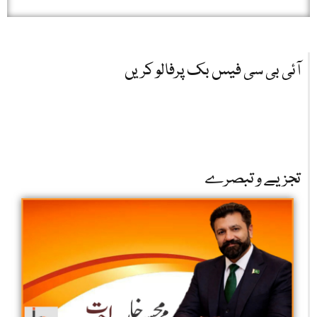
آئی بی سی فیس بک پرفالو کریں
تجزیے و تبصرے