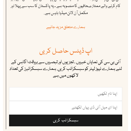
کام کرنے والے ممتاز صحافیوں کا منصوبہ ہے ۔ یہ پاکستان کا سب سے پہلا اور
مکمل آن لائن میڈیا ہاوس ہے .
ہمارے متعلق مزید جانیے
اپ ڈیٹس حاصل کریں
آئی بی سی کی نمایاں خبروں ، تجزیوں اور تبصروں سے بروقت اگاہی کے
لئے ہمارے نیوز لیٹر کو سبسکرائب کریں. ہمارے سبسکرائبرز کی تعداد
لاکھوں میں ہے
سبسکرائب کریں