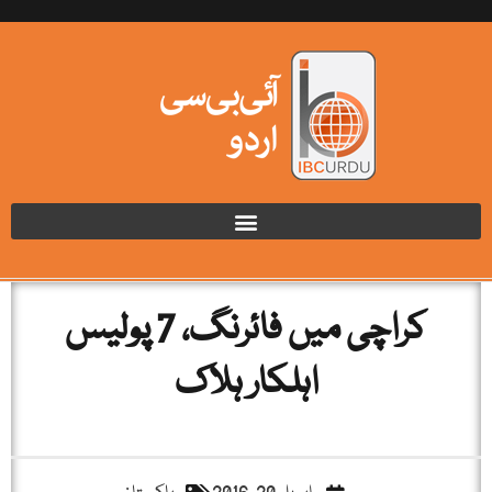
کراچی میں فائرنگ، 7 پولیس
اہلکار ہلاک