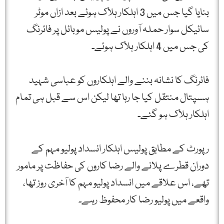
بنایا گیا جس میں 3 اہلکار ہلاک ہوئے بعد ازاں موٹر
سائیکل سوار حملہ آوروں نے پولیس موبائل پر فائرنگ
کی جس میں 4 اہلکار ہلاک ہوئے۔
فائرنگ کا نشانہ بننے والے اہلکاروں کو عباسی شہید
ہسپتال منتقل کیا جا رہا تھا لیکن اس سے قبل ہی تمام
اہلکار ہلاک ہو گئے۔
رپورٹ کے مطابق پولیس اہلکار انسداد پولیو مہم کے
دوران قطرے پلانے والے رضا کاروں کی حفاظت پر مامور
تھے، اس علاقے میں انسداد پولیو مہم کا آخری روز تھا،
واقعے میں پولیو رضا کار محفوظ رہے۔