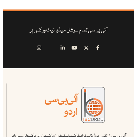
آئی بی سی تمام سوشل میڈیا نیٹ ورکس پر
آئی بی سی ( انڈس براڈ کاسٹ اینڈ کیمونیکیشن ) پاکستان اور پاکستان سے باہر