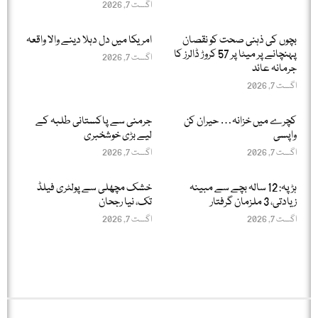
اگست 7, 2026
بچوں کی ذہنی صحت کو نقصان
امریکا میں دل دہلا دینے والا واقعہ
پہنچانے پر میٹا پر 57 کروڑ ڈالرز کا
اگست 7, 2026
جرمانہ عائد
اگست 7, 2026
کچرے میں خزانہ… حیران کن
جرمنی سے پاکستانی طلبہ کے
واپسی
لیے بڑی خوشخبری
اگست 7, 2026
اگست 7, 2026
ہڑپہ: 12 سالہ بچے سے مبینہ
خشک مچھلی سے پولٹری فیلڈ
زیادتی، 3 ملزمان گرفتار
تک، نیا رجحان
اگست 7, 2026
اگست 7, 2026