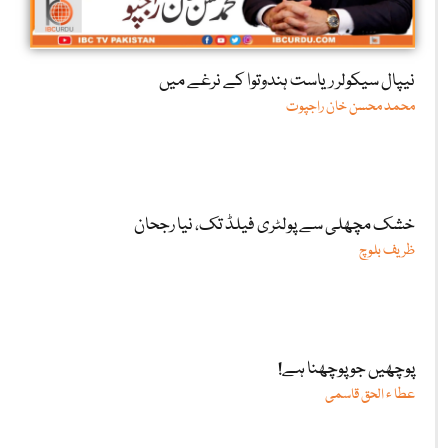
نیپال سیکولر ریاست ہندوتوا کے نرغے میں
محمد محسن خان راجپوت
خشک مچھلی سے پولٹری فیلڈ تک، نیا رجحان
ظریف بلوچ
پوچھیں جو پوچھنا ہے!
عطا ء الحق قاسمی