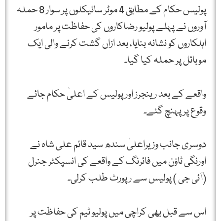
پولیس حکام کے مطابق 4 موٹر سائیکلوں پر سوار 8 حملہ
آوروں نے پہلے پولیو رضاکاروں کی حفاظت پر مامور
اہلکاروں کو نشانہ بنایا، بعد ازاں گشت کرنے والی ایک
موبائل پر حملہ کیا گیا۔
واقعے کے بعد رینجرز اور پولیس کے اعلیٰ حکام جائے
وقوع پر پہنچ گئے۔
دوسری جانب وزیراعلیٰ سندھ سید قائم علی شاہ نے
اورنگی ٹاؤن میں فائرنگ کے واقعے کی انسپکٹر جنرل
(آئی جی ) پولیس سے رپورٹ طلب کرلی۔
اس سے قبل بھی کراچی میں پولیو ٹیم کی حفاظت پر