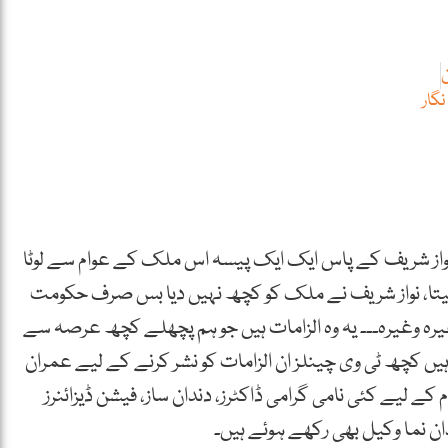
گار
واز شریف کے پاس ایک ایک پیسہ اس ملک کے عوام سے لوٹا
جیتا، نواز شریف نے ملک کو کچھ نہیں دیا بس صرف حکومت
ہ وغیرہ۔۔۔ یہ وہ الزامات ہیں جو ہم پچھلے کچھ عرصہ سے
ہیں کچھ ٹی وی چینلز ان الزامات کو نشر کرنے کے لیے عمران
 کے لیے کئی نامی گرامی ڈاکٹرز، دندان ساز، فیشن ڈیزائنرز
ان نما وکیل بھی رکھے ہوئے ہیں۔