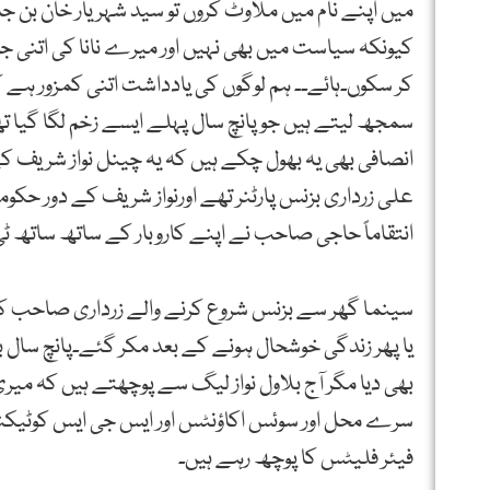
میں اپنے نام میں ملاوٹ کروں تو سید شہریار خان بن جاؤ
کیونکہ سیاست میں بھی نہیں اور میرے نانا کی اتنی ج
کر سکوں۔ہائے۔۔ ہم لوگوں کی یادداشت اتنی کمزور ہے کہ
سمجھ لیتے ہیں جو پانچ سال پہلے ایسے زخم لگا گیا ت
انصافی بھی یہ بھول چکے ہیں کہ یہ چینل نواز شریف
علی زرداری بزنس پارٹنر تھے اورنواز شریف کے دور ح
انتقاماً حاجی صاحب نے اپنے کاروبار کے ساتھ ساتھ ٹ
سینما گھر سے بزنس شروع کرنے والے زرداری صاحب کے
یا پھر زندگی خوشحال ہونے کے بعد مکر گئے۔پانچ سال بھرپ
بھی دیا مگر آج بلاول نواز لیگ سے پوچھتے ہیں کہ میری
سرے محل اور سوئس اکاؤنٹس اور ایس جی ایس کوٹیکنا ا
فیئر فلیٹس کا پوچھ رہے ہیں۔