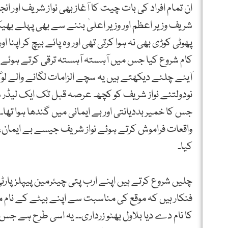
ان تمام افراد کی بات چیت کا آغاز بھی نواز شریف اور انج
شریف وزیر اعظم اور وزیر اعلیٰ بننے سے بھی پہلے بھی
پھوٹی کوڑی بھی نہ ہوا کرتی تھی اور وہ پائے بیچ کر اپنا
کام شروع کیا جس میں آہستہ آہستہ ترقی کرتے ہوئے و
آیئے چلئے دیکھتے ہیں یہ سچے الزامات لگانے والے لو
نودولتئے نواز شریف کو کچھ عرصہ قبل تک ایک لیڈر
جس کا خمیر بددیانتی اور بے ایمانی میں گندھا ہوا تھا۔
واقعات فراموش کرتے ہوئے نواز شریف جیسے بے ایمان،
کیا۔
چلیں شروع کرتے ہیں اپنے ارب پتی چیئرمین پیپلز پار
فنکار ہیں کہ موقع کی مناسبت سے اپنے بیٹے کے نام میں 
کا نام دے دیا بلاول بھٹو زرداری۔۔ یہ اسی طرح ہے جس 