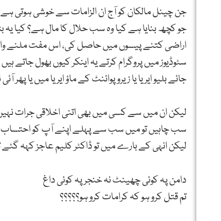
جن چینل مالکان کو آج ان الزامات سے خوشی ہوتی ہے 
جو کچھ بنایا ہے کیا وہ سب حلال کا مال ہے؟ کیا یہ ب
اراضی کتنے پیسوں میں حاصل کی، اس مفت ملنے والی
سٹوڈیوز میں پروگرام کرتے یہ اینکر کیوں بھول جاتے ہ
جائے بلیو ایریا یا زیرو پوائنٹ کے ماؤ ایریا میں یا پھر
لیکن ان میں سے کسی میں بھی اتنی اخلاقی جرات نہیں
سب چاہیں تو میں سب سے پہلے اپنے آپ کو احتساب ک
لیکن انہی کے بارے میں تو ڈاکٹر کلیم عاجز کہہ گئے 
دامن پہ کوئی چھینٹ نہ خنجر پہ کوئی داغ
تم قتل کرو ہو کہ کرامات کرو ہو؟؟؟؟؟