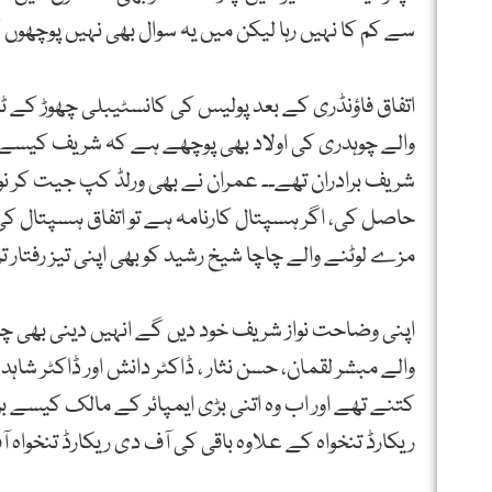
سے کم کا نہیں رہا لیکن میں یہ سوال بھی نہیں پوچھوں 
اتفاق فاؤنڈری کے بعد پولیس کی کانسٹیبلی چھوڑ کے
والے چوہدری کی اولاد بھی پوچھے ہے کہ شریف کیسے 
شریف برادران تھے۔۔ عمران نے بھی ورلڈ کپ جیت کر ن
حاصل کی، اگر ہسپتال کارنامہ ہے تو اتفاق ہسپتال کی ت
مزے لوٹنے والے چاچا شیخ رشید کو بھی اپنی تیز رفتار ترق
اپنی وضاحت نواز شریف خود دیں گے انہیں دینی بھی چا
والے مبشر لقمان، حسن نثار ، ڈاکٹر دانش اور ڈاکٹر شا
کتنے تھے اور اب وہ اتنی بڑی ایمپائر کے مالک کیسے
ریکارڈ تنخواہ کے علاوہ باقی کی آف دی ریکارڈ تنخواہ