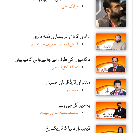
مبارک علی
آزادی کا دن اور ہماری ذمہ داری
فیاض احمدرانا،معروف ماہرتعلیم
ناکامیوں کی طرف لے جانے والی کامیابیاں
عطا ء الحق قاسمی
منٹو اور لارڈ قربان حسین
حامد میر
یہ میرا کراچی ہے
محمد محسن خان راجپوت
ڈیجیٹل دنیا کا تاریک رُخ