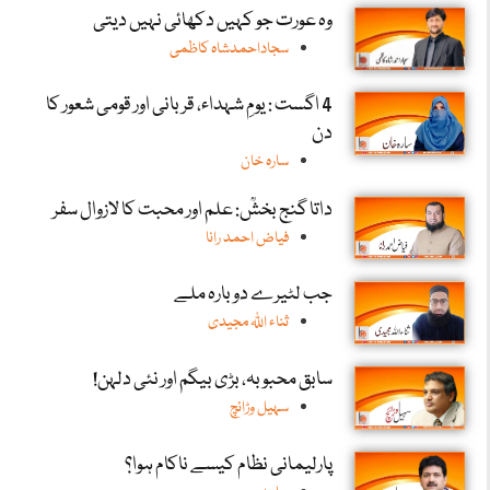
وہ عورت جو کہیں دکھائی نہیں دیتی
سجاداحمدشاہ کاظمی
4 اگست : یومِ شہداء، قربانی اور قومی شعور کا
دن
سارہ خان
داتا گنج بخشؒ: علم اور محبت کا لازوال سفر
فیاض احمد رانا
جب لٹیرے دوبارہ ملے
ثناء اللّٰہ مجیدی
سابق محبوبہ، بڑی بیگم اور نئی دلہن!
سہیل وڑائچ
پارلیمانی نظام کیسے ناکام ہوا؟