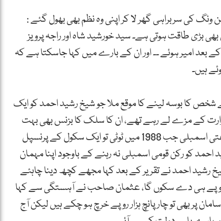
ونگ کی سربراہی گھر لا کر اپنی وہ نظم بھی بھول گئے :
ی بڑی طاقت ہوتی ہے۔ سید خورشید شاہ اور راجہ پرویز
بعد امیر ہوئے ۔۔ اور ان کے بارے میں کہا جاسکتا ہے کہ
ئے ہیں۔
شخص کا بوسہ لینے کا موقع ملا جو شیخ رشید احمد کو ایک
 وزارت کے مزے لے رہے تھے، ان کا سلک کا بزنس بھی بہت
خاموشی اور تیزی سے ترقی کرتا گیا۔ 1985 کی غیرجماعتی اسمبلی جب 1988 میں ٹوٹی تو ایک سکول کے پرنسپل
حمد کو رکن قومی اسمبلی نہ رہنے کے باوجود اپنا مہمان
یخ رشید احمد نے تقریر کے بعد کہا مجھے کچھ دینا چاہئے
 ہزار روپے ہی دے سکوں گا، عثمان صاحب نے آہستگی سے کہا
مان پر بھی تو چار پانچ ہزار روپے خرچ ہو چکے ہیں لیکن آج