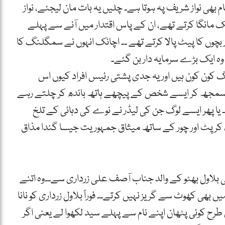
ام بھی نواز شریف پہ ہوتا ہے۔ چلیں یہ بات مان لیجئے، نواز
ک مانگا کرتے تھے، ان کے پاس اقتدار میں آنے سے پہلے
 اور بچوں کا پیٹ پالا کرتے تھے ۔۔ اچانک انہوں نے سمگلنگ کا
ہ ایک بڑے سرمایہ دار بن گئے۔
گ کون کون ہیں اور یہ جدی پشتی رئیس افراد کیوں اس
 سمجھ کر ایسے شخص کے پیچھے ہاتھ باندھ کر چلتے رہے
۔ یا پھر ایسے لوگ جن کی لیڈر نے نوے کی دہائی کے تلخ
 کرپٹ اور چور کے ساتھ میثاق جمہوریت جیسا گندا مذاق
ٹی بلاول بھٹو کے والد جناب آصف علی زرداری سے۔۔وہ اتنے
بھی کھوٹ سے گریز نہیں کرتے۔۔ فوراً بلاول زرداری کو نانا
طرح کوئی پٹھان اپنے نام سے پہلے سید لکھوا لے یعنی اگر