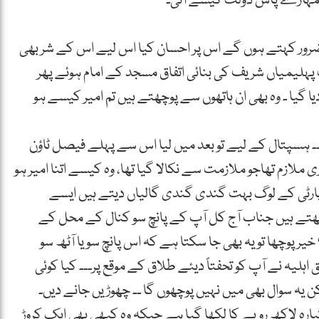
ں تمہارے پاس دولت کیسے آئی۔
و ضرور کہتے ہوں گے اس پر احسان کیا اس لیے اس کے شر بھی
ہلیمیاں شریف کی بنائی اتفاق مسجد کے امام ہوئے پھر
ا گیا ۔ وہ بھی ان ہاتھوں سے پوچھتے ہیں تم امیر کیسے ہو
ا۔۔ ہسپتال کے لیے تو بعد میں لیا اس سے پہلے فیصل ٹاؤن
 ملازم تھاجو ملازمت سے نکالا گیا تھا، وہ کیسے اتنا امیر ہو
پارٹی کے لوگ بہت گندی گندی گالیاں دیتے ہیں ایسے
پوچھتے ہیں جناب آج کل آپ کے پانچ سو کنال کے محل کے
پوچھا تو یہ بھی جا سکتا ہے کہ اس پانچ سو یا آٹھ سو
لیہ نے آپ کو تحفتاً دیئے طلاق کے موقع پر۔۔۔ کیا کوئی
ہ سوال بھی میں نہیں پوچھوں گا ۔۔ چھوڑیں جانے دیں۔
ارہ لاکھ روپے کا لکھا گیا ہے جبکہ وہ کبھی بھی ایک کروڑ