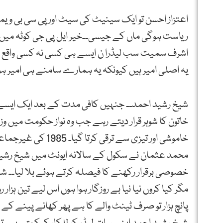
اعتزاز احسن تو ایک سینیٹ کی سیٹ اور پی سی بی ویمن 
ریاست ہوگی ماں کے جیسی۔۔خیر ایل پی جی کوٹہ میں بھ
اشرف سمیت سب لیڈرا ن ایسے ہی کسی نہ کسی واقع کے 
یہ اصلی امیر ہیں کیونکہ یہ ہمارے سامنے ہی امیر ہو
شیخ رشید احمد۔۔ جنہیں کافی مدت کے بعد ایک ایسے 
خاتون کا شوہر قرار دیتے رہے جب وہ نواز حکومت میں
محمد عثمان نے سکول کے سالانہ ایونٹ میں شیخ رشید ا
خصوصی برقرار رکھنے کا فیصلہ کرتے ہوئے بلا لیا۔۔ ش
مگر کیا کروں نیا نیا بے روزگار ہوا ہوں اس لیے تین
پانچ ہزار تو صرف ٹینٹ والے کا ہے پھر کھانے پینے کے سا