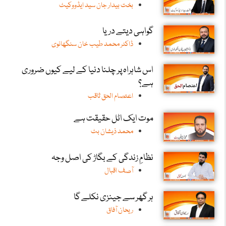
بخت بیدار جان سید ایڈووکیٹ
گواہی دیتے دریا
ڈاکٹر محمد طیب خان سنگھانوی
اس شاہراہ پر چلنا دنیا کے لیے کیوں ضروری
ہے؟
اعتصام الحق ثاقب
موت ایک اٹل حقیقت ہے
محمد ذیشان بٹ
نظامِ زندگی کے بگاڑ کی اصل وجہ
آصف اقبال
ہر گھر سے جینزی نکلے گا
ریحان آفاق