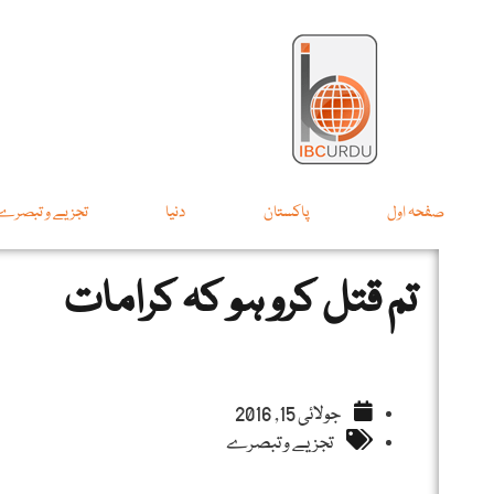
صفحہ اول
پاکستان
دنیا
تجزیے و تبصرے
تم قتل کرو ہو کہ کرامات
جولائی 15, 2016
تجزیے و تبصرے