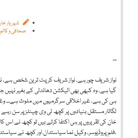
شہریار خان
صحافی و کالم ن
۔۔
نواز شریف چور ہے، نواز شریف کرپٹ ترین شخص ہے، ن
گیا ہے، وہ کبھی بھی الیکشن دھاندلی کے بغیر نہیں 
ہی کی ہے، غیر اخلاقی سرگرمیوں میں ملوث ہے۔۔ وغیر
لگاتار مستقل بنیادوں پر کچھ ٹی وی چینلز پر سن رہے 
خان کی تقریروں پر ہی اکتفا کرتے ہیں تو کچھ نے اس کام
،فلم پروڈیوسر، وکیل نما سیاستدان اور کچھ نے سیاستد