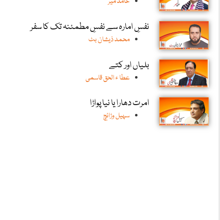
حامد میر
نفسِ امارہ سے نفسِ مطمئنہ تک کا سفر
محمد ذیشان بٹ
بلیاں اور کتے
عطا ء الحق قاسمی
امرت دھارا یا نیا پواڑا
سہیل وڑائچ