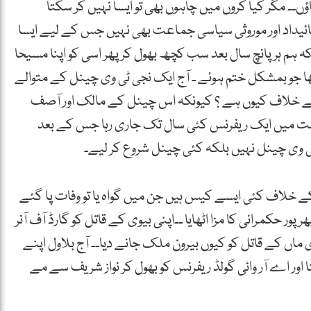
ں۔۔ مگر کیا کروں میں چاہوں بھی تو ایسا نہیں کر سکتا
ائیداد اور موروثی سیاسی جماعت بھی نہیں جس کے لیے ایسا
 ہم ہر پانچ سال بعد سب کچھ بھول کر پھر اسی کو اپنا مسیحا
ھا جو بمشکل ختم ہوئے ۔ آج ایک نجی ٹی وی چینل کے متوالے
 کے خلاف کیوں ہے ؟ کیونکہ اس چینل کے مالک اور آصف
کومت میں ایک ریفرنس کئی سال تک جاری رہا جس کے بعد
ی وی چینل نہیں بلکہ کئی چینل شروع کر لیے۔
 خلاف کئی ایسے کیس ہیں جن میں گواہ یا تو وفات پا گئے
ور حکمرانی کا مزا اٹھایا ۔۔اپنی بیوی کے قاتل کو گارڈ آف آنر
 ماں کے قاتل کو کیوں بیرون ملک جانے دیا۔۔ آج بلاول اپنے
ور اے آر وائی گولڈ ریفرنس کو بھول کر نواز شریف سے مے