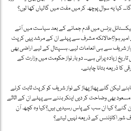
گا۔۔ کیا یہ سوال پوچھ کر میں مفت میں گالیاں کھا لوں؟
 ٹیکسٹائل بزنس میں قدم جمانے کے بعد سیاست میں آنے
امیر ہوا؟حالانکہ مشرف سے پہلے ان کے مرشد یہی کرپٹ
واز شریف سے ہی انعامات لیے، ہسپتال کے لیے اراضی بھی
اریخ زیادہ پرانی ہے۔۔ دو بار نواز حکومت میں وزارت کے
ی کا ذریعہ بتانا چاہئے۔
ہئے لیکن گلے پھاڑ پھاڑ کے نواز شریف کو کرپٹ ثابت کرنے
ہد مسعود بھی وضاحت کر دیں اینکر بننے سے پہلے ان کے اثاثے
 بن گئے؟ کیا ان سب کے پاس رسیدیں ہیں؟کیا وہ کچھ آن
 آف شور اکاؤنٹس کے ذریعہ نہیں لیتے؟