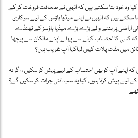
کیا وہ خود بتا سکتے ہیں کہ انہوں نے صحافت فروخت کر کے
تا سکتے ہیں کہ انہوں نے اپنے میڈیا ہاؤس کے لیے سرکاری
 اراضی پر بننے والے بڑے بڑے میڈیا ہاؤسز کے ٹھنڈے
یں کہ کسی کا احتساب کرنے سے پہلے اپنے مالکان سے پوچھا
 آئی نائن میں مفت پلاٹ کیوں لیاکیا آپ غریب ہیں؟
 کہ اپنے آپ کو بھی احتساب کے لیے پیش کر سکیں ، اگر یہ
ے لیے پیش کرتا ہوں، کیا یہ سب اتنی جرات کر سکیں گے؟
تھے