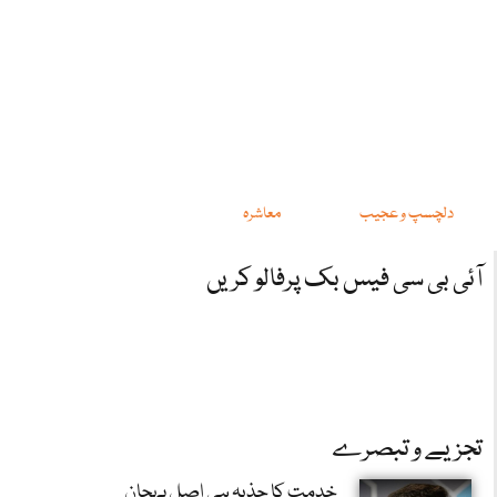
دلچسپ و عجیب
معاشرہ
آئی بی سی فیس بک پرفالو کریں
تجزیے و تبصرے
خدمت کا جذبہ ہی اصل پہچان