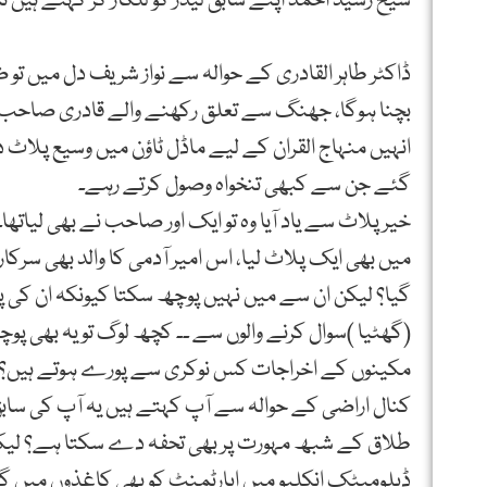
شیخ رشید احمد اپنے سابق لیڈر کو للکار کر کہتے ہی
ڈاکٹر طاہر القادری کے حوالہ سے نواز شریف دل میں ت
بچنا ہوگا، جھنگ سے تعلق رکھنے والے قادری صاحب پ
انہیں منہاج القران کے لیے ماڈل ٹاؤن میں وسیع پلاٹ دی
گئے جن سے کبھی تنخواہ وصول کرتے رہے۔
خیر پلاٹ سے یاد آیا وہ تو ایک اور صاحب نے بھی لیاتھ
میں بھی ایک پلاٹ لیا، اس امیر آدمی کا والد بھی سرکاری
گیا؟ لیکن ان سے میں نہیں پوچھ سکتا کیونکہ ان کی 
(گھٹیا )سوال کرنے والوں سے ۔۔ کچھ لوگ تو یہ بھی 
مکینوں کے اخراجات کس نوکری سے پورے ہوتے ہیں؟ خیر 
کنال اراضی کے حوالہ سے آپ کہتے ہیں یہ آپ کی سابق اہ
طلاق کے شبھ مہورت پر بھی تحفہ دے سکتا ہے؟ لیکن ی
ڈپلومیٹک انکلیو میں اپارٹمنٹ کو بھی کاغذوں میں گی