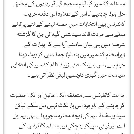
مسئلہ کشمیر کو اقوام متحدہ کی قراردادوں کے مطابق
حل ہونا چاہئیے”۔ اس کے علاوہ اس دفعہ حریت
کانفرنس بھی انتخابات میں حصہ لینے کے لئے پر تولے
ہوئے ہے حریت قائد سید علی گیلانی جن کا گزشتہ
عرصہ میں ہی بیان سامنے آیا ہے کہ بھارت کے
زیرانتظام کشمیر میں ہند نواز جماعتوں کو ووٹ دینا
حرام ہے ، اس بار پاکستانی زیرانتظام کشمیر کی انتخابی
سیاست میں گہری دلچسپی لیتی نظر آتی ہے ۔
حریت کانفرنس سے متعلقہ ایک خاتون اور ایک حضرت
کو چاہنے کے باوجود اس بار ٹکٹ نہیں مل سکے لیکن
سید یوسف نسیم کی زوجہ محترمہ جو پہلے بھی ایم ایل
اے اور ڈپٹی سپیکر رہ چکی ہیں مسلم کانفرنس کے