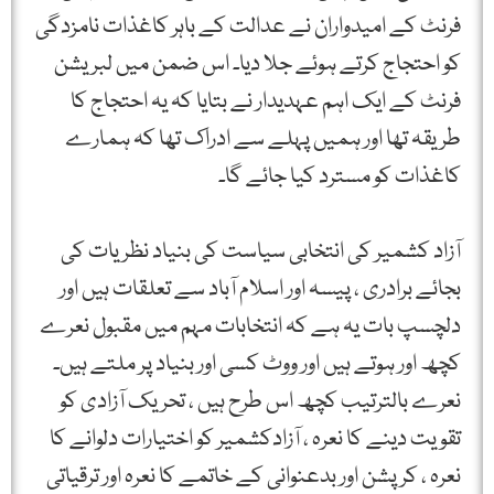
فرنٹ کے امیدواران نے عدالت کے باہر کاغذات نامزدگی
کو احتجاج کرتے ہوئے جلا دیا۔ اس ضمن میں لبریشن
فرنٹ کے ایک اہم عہدیدار نے بتایا کہ یہ احتجاج کا
طریقہ تھا اور ہمیں پہلے سے ادراک تھا کہ ہمارے
کاغذات کو مسترد کیا جائے گا۔
آزاد کشمیر کی انتخابی سیاست کی بنیاد نظریات کی
بجائے برادری ، پیسہ اور اسلام آباد سے تعلقات ہیں اور
دلچسپ بات یہ ہے کہ انتخابات مہم میں مقبول نعرے
کچھ اور ہوتے ہیں اور ووٹ کسی اور بنیاد پر ملتے ہیں۔
نعرے بالترتیب کچھ اس طرح ہیں ، تحریک آزادی کو
تقویت دینے کا نعرہ ، آزادکشمیر کو اختیارات دلوانے کا
نعرہ ، کرپشن اور بدعنوانی کے خاتمے کا نعرہ اور ترقیاتی