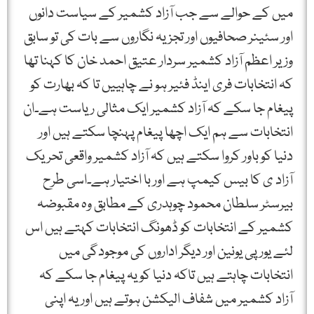
میں کے حوالے سے جب آزاد کشمیر کے سیاست دانوں
اور سئینر صحافیوں اور تجزیہ نگاروں سے بات کی تو سابق
وزیر اعظم آزاد کشمیر سردار عتیق احمد خان کا کہنا تھا
کہ انتخابات فری اینڈ فئیر ہو نے چاہییں تا کہ بھارت کو
پیغام جا سکے کہ آزاد کشمیر ایک مثالی ریاست ہے۔ان
انتخابات سے ہم ایک اچھا پیغام پہنچا سکتے ہیں اور
دنیا کو باور کروا سکتے ہیں کہ آزاد کشمیر واقعی تحریک
آزاد ی کا بیس کیمپ ہے اور با اختیار ہے۔اسی طرح
بیرسٹر سلطان محمود چوہدری کے مطابق وہ مقبوضہ
کشمیر کے انتخابات کو ڈھونگ انتخابات کہتے ہیں اس
لئے یورپی یونین اور دیگر اداروں کی موجودگی میں
انتخابات چاہتے ہیں تاکہ دنیا کو یہ پیغام جا سکے کہ
آزاد کشمیر میں شفاف الیکشن ہوتے ہیں اور یہ اپنی