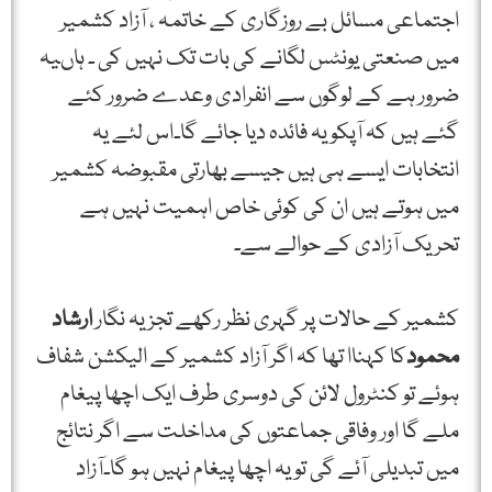
اجتماعی مسائل بے روزگاری کے خاتمہ ، آزاد کشمیر
میں صنعتی یونٹس لگانے کی بات تک نہیں کی ۔ ہاںیہ
ضرور ہے کے لوگوں سے انفرادی وعدے ضرور کئے
گئے ہیں کہ آپکو یہ فائدہ دیا جائے گا۔اس لئے یہ
انتخابات ایسے ہی ہیں جیسے بھارتی مقبوضہ کشمیر
میں ہوتے ہیں ان کی کوئی خاص اہمیت نہیں ہے
تحریک آزادی کے حوالے سے۔
کشمیر کے حالات پر گہری نظر رکھے تجزیہ نگار
ارشاد
محمود
کا کہناا تھا کہ اگر آزاد کشمیر کے الیکشن شفاف
ہوئے تو کنٹرول لائن کی دوسری طرف ایک اچھا پیغام
ملے گا اور وفاقی جماعتوں کی مداخلت سے اگر نتائج
میں تبدیلی آئے گی تو یہ اچھا پیغام نہیں ہو گا۔آزاد