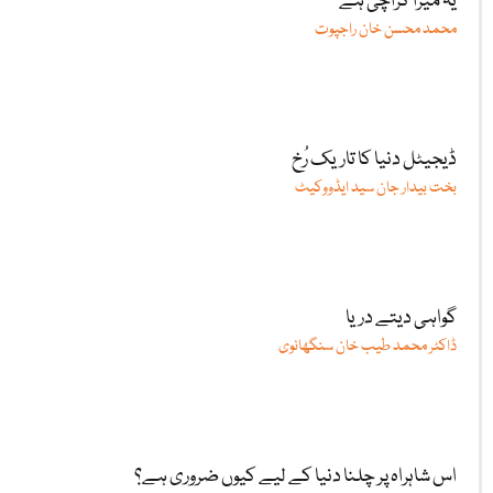
یہ میرا کراچی ہے
محمد محسن خان راجپوت
ڈیجیٹل دنیا کا تاریک رُخ
بخت بیدار جان سید ایڈووکیٹ
گواہی دیتے دریا
ڈاکٹر محمد طیب خان سنگھانوی
اس شاہراہ پر چلنا دنیا کے لیے کیوں ضروری ہے؟