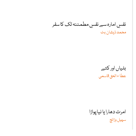
نفسِ امارہ سے نفسِ مطمئنہ تک کا سفر
محمد ذیشان بٹ
بلیاں اور کتے
عطا ء الحق قاسمی
امرت دھارا یا نیا پواڑا
سہیل وڑائچ