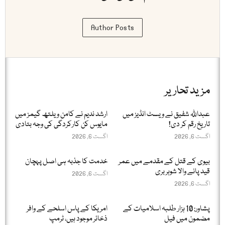
Author Posts
مزید تحاریر
عبداللّٰہ شفیق نے ویسٹ انڈیز میں
ارشد ندیم نے کامن ویلتھ گیمز میں
تاریخ رقم کر دی!
مایوس کن کارکردگی کی وجہ بتادی
اگست 6, 2026
اگست 6, 2026
بیوی کے قتل کے مقدمے میں عمر
خدمت کا جذبہ ہی اصل پہچان
قید پانے والا شوہر بری
اگست 6, 2026
اگست 6, 2026
پشاور: 10 ہزار طلبہ اسلامیات کے
امریکا کے پاس اسلحے کے وافر
مضمون میں فیل
ذخائر موجود ہیں، ٹرمپ