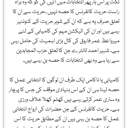
ٹکٹ پر اس بار پھر انتخابات میں آئیں گی گو کہ وہ براہ
راست حریت کانفرنس کا حصہ نہیں ۔حریت سے ان کا
تعلق صرف یہ ہے کہ ان کے شوہر حریت کے کنونئیر
رہے ہیں اور ان کی الیکشن مہم کی کامیابی کے لئے
میرواعظ عمر فاروق کی کال بڑی اہمیت کی حامل رہی
ہے۔ شبیر احمد تانترے جن کا تعلق حزب المجاہدین
سے رہا ہے وہ بھی انتخابات کا حصہ بن رہے ہیں۔
کامیابی یا ناکامی ایک طرف ان لوگوں کا انتخابی عمل کا
حصہ لینا ہی ان کے اس بنیادی موقف کی جس کا پرچار
وہ ساری عمر کرتے رہے ہیں کھلم کھلا خلاف ورزی
ہے۔ حریت کانفرنس کے جن حضرات کی ازواج انتخابی
عمل کا حصہ بن رہی ہیں ان کے مطابق حریت کا اس