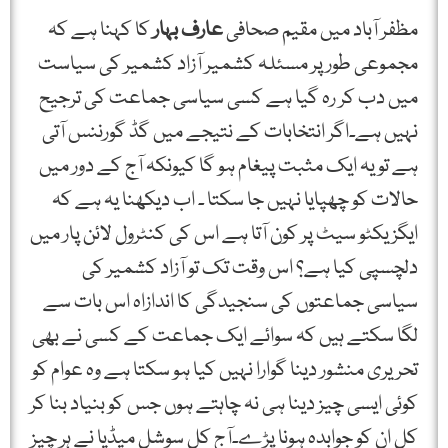
مظفر آباد میں مقیم صحافی
عارف بہار
کا کہنا ہے کہ
مجموعی طور پر مسئلہ کشمیر آزاد کشمیر کی سیاست
میں دب کر رہ گیا ہے کسی سیاسی جماعت کی ترجیح
نہیں ہے۔اگر انتخابات کے نتیجے میں گڈ گورننس آتی
ہے تو یہ ایک مثبت پیغام ہو گا کیونکہ آج کے دور میں
حالات کو چھپایا نہیں جا سکتا ۔ اب دیکھنا یہ ہے کہ
ایگزیکٹو سیٹ پر کون آتا ہے اس کی کنٹرول لائن پار میں
دلچسپی کیا ہے؟ اس وقت تک تو آزاد کشمیر کی
سیاسی جماعتوں کی سنجیدگی کا اندازاہ اس بات سے
لگا سکتے ہیں کہ سوائے ایک جماعت کے کسی نے بھی
تحریری منشور دینا گوارا نہیں کیا ہو سکتا ہے وہ عوام کو
کوئی ایسی چیز دینا ہی نہ چاہتے ہوں جس کو بنیاد بنا کر
کل ان کو جوابدہ ہونا پڑے۔آج کل سوشل میڈیا نے ہر چیز