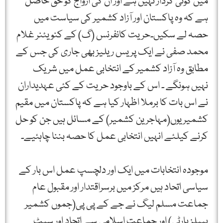
میں کوئی کردار نہیں ہے اور ان کی ازواج کو حق حاصل
ہے کہ وہ پاکستان اور آزاد کشمیر کی سیاست میں
حصہ لے سکیں۔حریت کانفرنس (گ) کے کنویئنر غلام
محمد صفی نے ایک پریس ریلیز بھی جاری کی جس کے
مطابق وہ آزاد کشمیر کے انتخابی عمل میں شریک
نہیں ہونگے ۔ اس کے باوجود حریت کے کئی عہدیداران
نے اس بات کا برملا اظہار کیا ہے کہ پاکستان میں مقیم
کشمیریوں(مہاجرین کشمیر) کے مسائل ہیں جن کو حل
کرنے کیلئے انہیں انتخابی عمل کا حصہ بننا چاہئیے۔
موجودہ انتخابات میں ایک اور دلچسپ عمل اس بار کے
سیاسی اتحاد ہیں مرکز میں برسراقتدار اور مقبول عام
جماعت مسلم لیگ نے جے کے پی پی(جموں کشمیر
پیپلز پارٹی) اور جماعت اسلامی سے اتحاد اور سیٹ