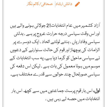
دانش ارشاد
صحافی/کالم نگار
آزاد کشمیر میں عام انتخابات21 جولائی ہونے والے ہیں
اور اس وقت سیاسی درجہ حرارت عروج پر ہے ، بدلتی
سیاسی وفاداریاں ، بنتے ٹوٹتے اتحاد ، ایک دوسرے پر
الزامات کی بوچھاڑ اور قوم کی حالت سنوارنے کے دعووں
نے سیاسی ماحول کو گرما دیا ہے۔ یہ سب انتخابات کے
موسم میں ہونا معمول کی بات ہے ، لیکن اس دفعہ کی
سیاسی صورتحال چند حوالوں سے قدرے مختلف ہے۔
اول،
اس بار قوم پرست جماعتوں میں سے کچھ اس بار
انتخابات میں حصہ لے رہی ہیں ،