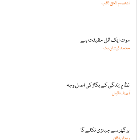
اعتصام الحق ثاقب
موت ایک اٹل حقیقت ہے
محمد ذیشان بٹ
نظامِ زندگی کے بگاڑ کی اصل وجہ
آصف اقبال
ہر گھر سے جینزی نکلے گا
ریحان آفاق