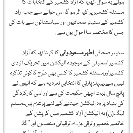
ہوئے یہ سوال اٹھایا کہ آزاد کشمیر کے انتخابات کا
مسئلہ کشمیر پر کیا اثر ہو گا اس حوالے سے جب آزاد
کشمیر کے سئینر صحافیوں اور سیاستدانوں سے بات کی
جس کا مختصر سا احوال یوں ہے .
سئینر صحافی
اطہر مسعود وانی
کا کہنا تھا کہ آزاد
کشمیر اسمبلی کے موجودہ الیکشن میں تحریک آزادی
کشمیراورمسئلہ کشمیر کا کسی بھی طرح کاکوئی تذکرہ
نہیں ہے۔پیپلز پارٹی کا انتخابی نعرہ یہ ہے کہ انہوں نے
پانچ سال بہت اچھی حکومت کی ہے اور اسی کارکردگی
کی بنیاد پر وہ الیکشن جیتنے کے لئے پرعزم ہیں۔مسلم
لیگ(ن) یہ الیکشن آزاد کشمیر میں کرپشن کے
خاتمے،تعمیر و ترقی،بڑے ترقیاتی منصبوں اور ’’گڈ