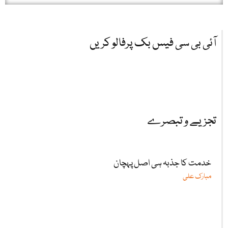
آئی بی سی فیس بک پرفالو کریں
تجزیے و تبصرے
خدمت کا جذبہ ہی اصل پہچان
مبارک علی