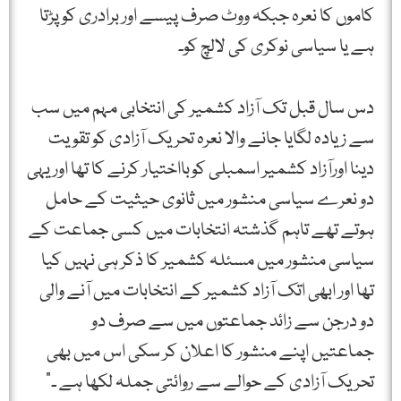
کاموں کا نعرہ جبکہ ووٹ صرف پیسے اور برادری کو پڑتا
ہے یا سیاسی نوکری کی لالچ کو۔
دس سال قبل تک آزاد کشمیر کی انتخابی مہم میں سب
سے زیادہ لگایا جانے والا نعرہ تحریک آزادی کو تقویت
دینا اورآزاد کشمیر اسمبلی کوبااختیار کرنے کا تھا اور یہی
دو نعرے سیاسی منشور میں ثانوی حیثیت کے حامل
ہوتے تھے تاہم گذشتہ انتخابات میں کسی جماعت کے
سیاسی منشور میں مسئلہ کشمیر کا ذکر ہی نہیں کیا
تھا اور ابھی اتک آزاد کشمیر کے انتخابات میں آنے والی
دو درجن سے زائد جماعتوں میں سے صرف دو
جماعتیں اپنے منشور کا اعلان کر سکی اس میں بھی
تحریک آزادی کے حوالے سے روائتی جملہ لکھا ہے ۔”