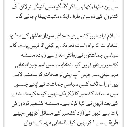
سے پردہ اٹھا رکھا ہے اگر گڈ گورننس آئیگی تو لائن آف
کنٹرول کے دوسری طرف ایک مثبت پیغام جائے گا ۔
اسلام آباد میں کشمیری صحافی
سردار عاشق
کے مطابق
انتخابا ت کا براہ راست تحریک پر کوئی اثر نہیں پڑے گا ۔
سیاسی جماعتوں نے روائتی انداز سے زیادہ مسئلہ
کشمیر پر غور نہیں کیا۔انتخابات میں اہم چیز انتخابی
مہم ہوتی ہے جہاں آپ اپنی ترجیحات کو سامنے لاتے
ہیں اور اب تک کسی سیاسی جماعت نے اپنے جلسوں
میں مسئلہ کشمیر کا ذکر تک نہیں کیا حکومت بنانے
کے بعد انہوں نے کیا کرنا ہے ۔ مسئلہ کشمیر تو دور کی
بات ہے انہوں نے آزاد کشمیر کے مسائل کو بھی اچھے
طریقے سے ذکر نہیں کیا ۔ انتخابی مہم کے دوران