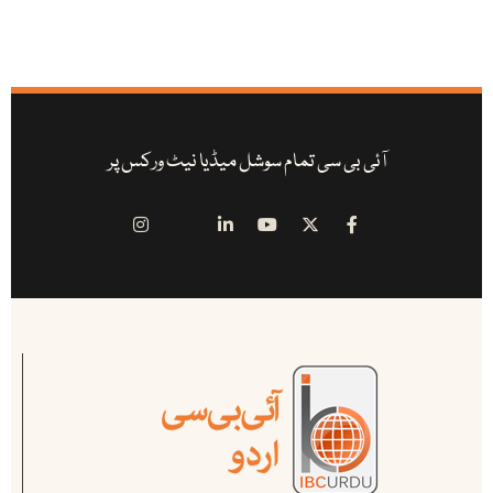
آئی بی سی تمام سوشل میڈیا نیٹ ورکس پر