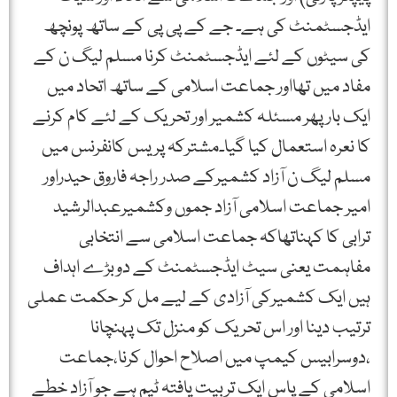
ایڈجسٹمنٹ کی ہے۔ جے کے پی پی کے ساتھ پونچھ
کی سیٹوں کے لئے ایڈجسٹمنٹ کرنا مسلم لیگ ن کے
مفاد میں تھااور جماعت اسلامی کے ساتھ اتحاد میں
ایک بار پھر مسئلہ کشمیر اور تحریک کے لئے کام کرنے
کا نعرہ استعمال کیا گیا۔مشترکہ پریس کانفرنس میں
مسلم لیگ ن آزاد کشمیرکے صدر راجہ فاروق حیدراور
امیر جماعت اسلامی آزاد جموں وکشمیرعبدالرشید
ترابی کا کہناتھاکہ جماعت اسلامی سے انتخابی
مفاہمت یعنی سیٹ ایڈجسٹمنٹ کے دوبڑے اہداف
ہیں ایک کشمیرکی آزادی کے لیے مل کر حکمت عملی
ترتیب دینا اور اس تحریک کو منزل تک پہنچانا
،دوسرابیس کیمپ میں اصلاح احوال کرنا،جماعت
اسلامی کے پاس ایک تربیت یافتہ ٹیم ہے جو آزاد خطے