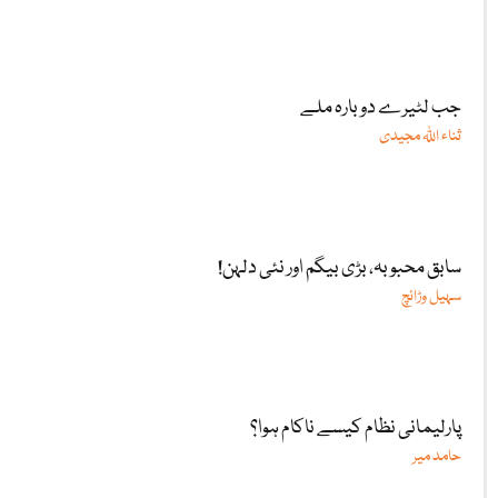
جب لٹیرے دوبارہ ملے
ثناء اللّٰہ مجیدی
سابق محبوبہ، بڑی بیگم اور نئی دلہن!
سہیل وڑائچ
پارلیمانی نظام کیسے ناکام ہوا؟
حامد میر