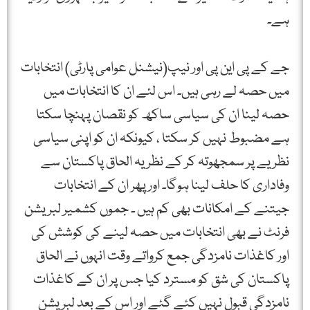
ہے۔
جے کے پی این پی اور نیپ(نیشنل عوامی پارٹی) انتخابات
میں حصہ لے رہی ہیں۔ اس لئے ان کا انتخابات میں
حصہ لینا ان کی سیاسی ساکھ کو نقصان پہنچا سکتا
ہے مضبوط نہیں کر سکتا ، کیونکہ ان کو اپنی سیاسی
نظریے پر سمجھوتہ کر کے نظریہ الحاق پاکستان سے
وفاداری کا حلف لینا ہوگا۔ اور پھر ان کے انتخابات
جیتنے کے امکانات بھی کم ہیں ۔ جموں کشمیر لبریشن
فرنٹ نے بھی انتخابات میں حصہ لینے کی کوشش کی
اور کاغذات نامزدگی جمع کرواتے وقت انہوں نے الحاق
پاکستان کی شق کو مسترد کیا جس پر ان کے کاغذات
نامزدگی قبول نہیں کئے گئے اور اس کے بعد لبریشن