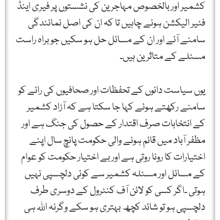
کشمیر اور بالخصوص مہاجرین کی نشستوں پر فیری اینڈ
فئیر الیکشن ہونے چاہیں تا کہ ان کی اصل نمائندگی
سامنے آئے اور ان کے مسائل حل ہو سکیں جو براہ راست
مسئلے کے متاثرین ہیں۔
یوں سیاست دانوں کے تحفظات اور صحافیوں کی رائے کو
سامنے رکھتے ہوئے کہا جا سکتا ہے کہ آزاد کشمیر
کے انتخابات صرف اقتدار کے حصول کی جنگ ہے اور
مظفر آباد میں قائم ہونے والی حکومت پانچ سال اپنے
اختیارات کا رونا روتی ہے اور بے اختیار حکومت کو عوام
کے مسائل اور مسئلہ کشمیر سے کوئی دلچسپی نہیں
ہوتی ۔اگر کسی کو لائن آف کنٹرول کے دوسری طرف
دلچسپی ہو تو شائد کچھ بہتری ہو سکے وگرنہ اللہ ہی