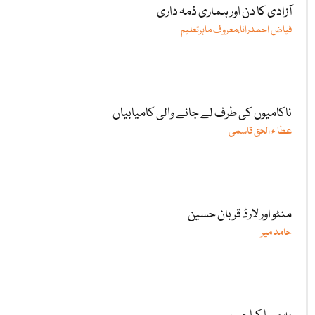
آزادی کا دن اور ہماری ذمہ داری
فیاض احمدرانا،معروف ماہرتعلیم
ناکامیوں کی طرف لے جانے والی کامیابیاں
عطا ء الحق قاسمی
منٹو اور لارڈ قربان حسین
حامد میر