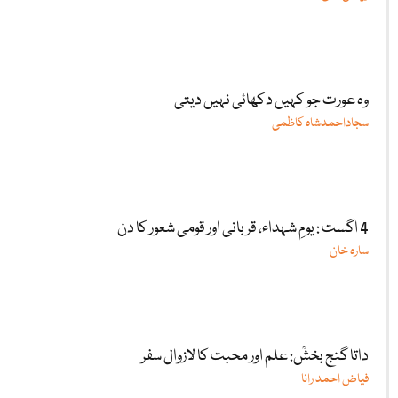
وہ عورت جو کہیں دکھائی نہیں دیتی
سجاداحمدشاہ کاظمی
4 اگست : یومِ شہداء، قربانی اور قومی شعور کا دن
سارہ خان
داتا گنج بخشؒ: علم اور محبت کا لازوال سفر
فیاض احمد رانا