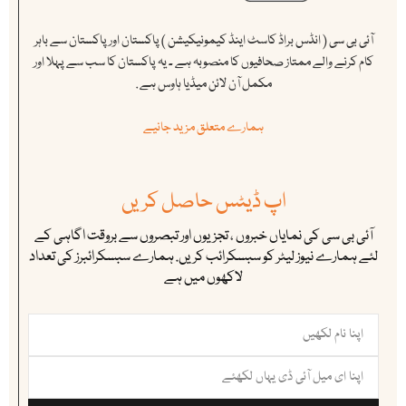
آئی بی سی ( انڈس براڈ کاسٹ اینڈ کیمونیکیشن ) پاکستان اور پاکستان سے باہر
کام کرنے والے ممتاز صحافیوں کا منصوبہ ہے ۔ یہ پاکستان کا سب سے پہلا اور
مکمل آن لائن میڈیا ہاوس ہے .
ہمارے متعلق مزید جانیے
اپ ڈیٹس حاصل کریں
آئی بی سی کی نمایاں خبروں ، تجزیوں اور تبصروں سے بروقت اگاہی کے
لئے ہمارے نیوز لیٹر کو سبسکرائب کریں. ہمارے سبسکرائبرز کی تعداد
لاکھوں میں ہے