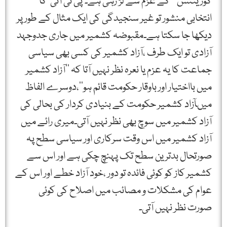
گوریننس ‘‘ کے عزم سے لڑ رہی ہے۔’پی ٹی آئی‘ کا
انتخابی منشور تو غیر سنجیدگی کی ایک مثال کے طور پر
دیکھا جا سکتا ہے۔مقبوضہ کشمیر میں جاری جدوجہد
آزادی تو ایک طرف ،آزاد کشمیر کی کسی بھی سیاسی
جماعت کا یہ عزم یا نعرہ نظر نہیں آتا کہ ’’آزاد کشمیر
میں بااختیار اور باوقار حکومت قائم ہو‘‘،دوسرے الفاظ
میںآزاد کشمیر حکومت کے بنیادی کردار کی بحالی کی
آزاد کشمیر میں سوچ بھی نظر نہیں آتی۔میری رائے میں
آزاد کشمیر میں اس وقت سرکاری اور سیاسی سطح پہ
صورتحال بدترین سطح تک پہنچ چکی ہے اور اس سے
کشمیر کاز کو کوئی فائدہ تو دور ،خود آزاد خطے اور اس کے
عوام کی مشکلات و مصائب میں اصلاح کی کوئی
صورت نظر نہیں آتی۔