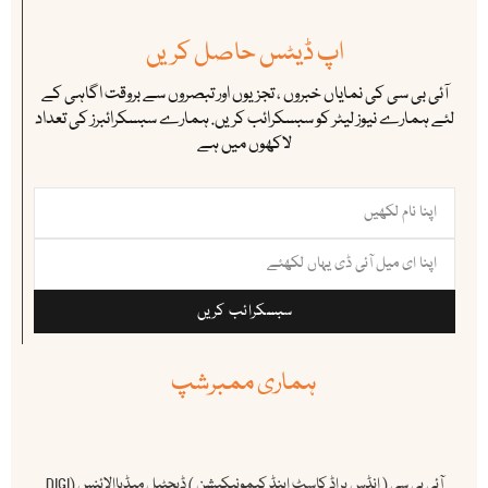
اپ ڈیٹس حاصل کریں
آئی بی سی کی نمایاں خبروں ، تجزیوں اور تبصروں سے بروقت اگاہی کے
لئے ہمارے نیوز لیٹر کو سبسکرائب کریں. ہمارے سبسکرائبرز کی تعداد
لاکھوں میں ہے
سبسکرائب کریں
ہماری ممبرشپ
آئی بی سی ( انڈس براڈ کاسٹ اینڈ کیمونیکیشن ) ڈیجٹیل میڈیاالائنس (DIGI