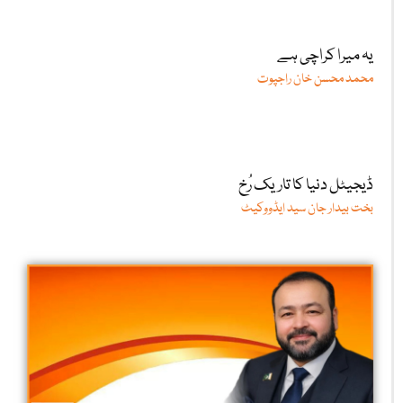
یہ میرا کراچی ہے
محمد محسن خان راجپوت
ڈیجیٹل دنیا کا تاریک رُخ
بخت بیدار جان سید ایڈووکیٹ