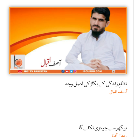
نظامِ زندگی کے بگاڑ کی اصل وجہ
آصف اقبال
ہر گھر سے جینزی نکلے گا
ریحان آفاق