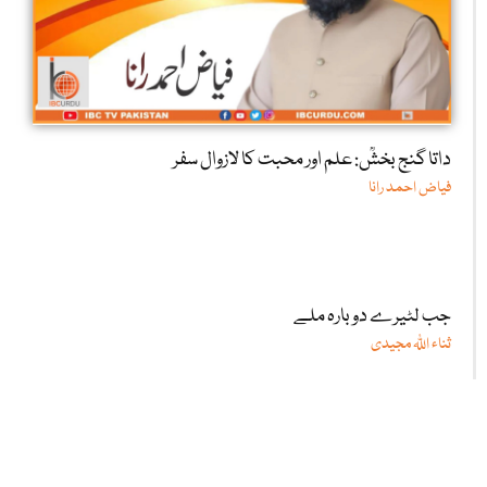
داتا گنج بخشؒ: علم اور محبت کا لازوال سفر
فیاض احمد رانا
جب لٹیرے دوبارہ ملے
ثناء اللّٰہ مجیدی