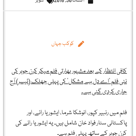
اگست 30, 2016
شوبز
کوکب جہاں
کافی انتظار کے بعد مشہور بھارتی فلم میکر کرن جوہر کی
نئی فلم ’اے دل ہے مشکل‘ کی پہلی جھلک (ٹیسر) آج
جاری کردی گئی ہے۔
فلم میں رنبیر کپور، انوشکا شرما، ایشوریا رائے، اور
پاکستانی سٹار فواد خان شامل ہیں۔ یہ ایشوریا رائے کی
کرن جوہر کے ساتھ پہلی فلم ہے۔