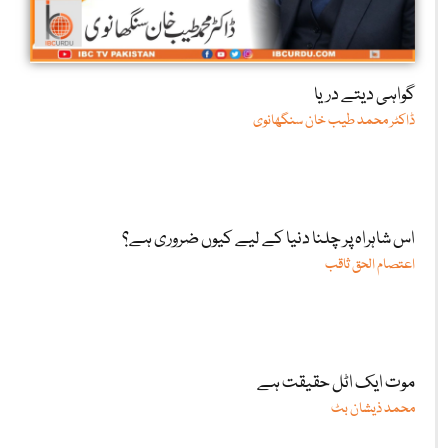
گواہی دیتے دریا
ڈاکٹر محمد طیب خان سنگھانوی
اس شاہراہ پر چلنا دنیا کے لیے کیوں ضروری ہے؟
اعتصام الحق ثاقب
موت ایک اٹل حقیقت ہے
محمد ذیشان بٹ