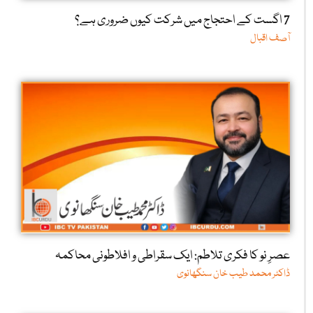
7 اگست کے احتجاج میں شرکت کیوں ضروری ہے؟
آصف اقبال
عصرِ نو کا فکری تلاطم: ایک سقراطی و افلاطونی محاکمہ
ڈاکٹر محمد طیب خان سنگھانوی