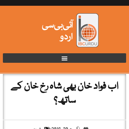
اب فواد خان بھی شاہ رخ خان کے
ساتھ؟