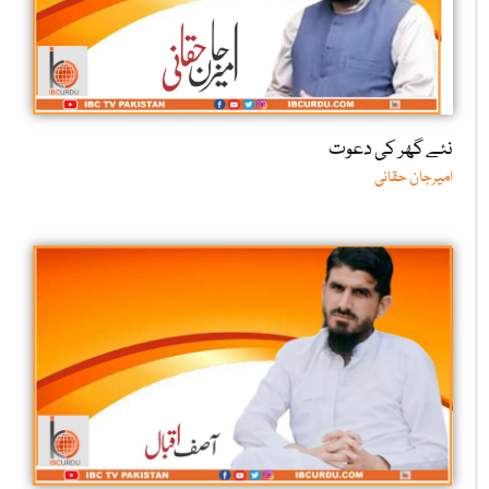
نئے گھر کی دعوت
امیرجان حقانی