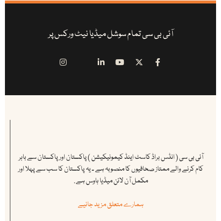
آئی بی سی تمام سوشل میڈیا نیٹ ورکس پر
آئی بی سی ( انڈس براڈ کاسٹ اینڈ کیمونیکیشن ) پاکستان اور پاکستان سے باہر
کام کرنے والے ممتاز صحافیوں کا منصوبہ ہے ۔ یہ پاکستان کا سب سے پہلا اور
مکمل آن لائن میڈیا ہاوس ہے .
ہمارے متعلق مزید جانیے