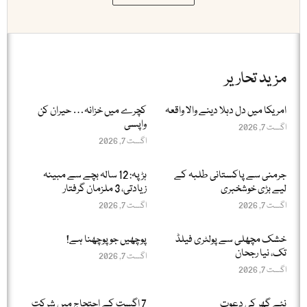
مزید تحاریر
امریکا میں دل دہلا دینے والا واقعہ
کچرے میں خزانہ… حیران کن
واپسی
اگست 7, 2026
اگست 7, 2026
جرمنی سے پاکستانی طلبہ کے
ہڑپہ: 12 سالہ بچے سے مبینہ
لیے بڑی خوشخبری
زیادتی، 3 ملزمان گرفتار
اگست 7, 2026
اگست 7, 2026
خشک مچھلی سے پولٹری فیلڈ
پوچھیں جو پوچھنا ہے!
تک، نیا رجحان
اگست 7, 2026
اگست 7, 2026
نئے گھر کی دعوت
7 اگست کے احتجاج میں شرکت