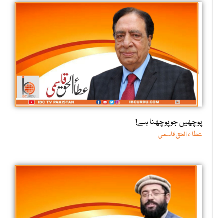
پوچھیں جو پوچھنا ہے!
عطا ء الحق قاسمی