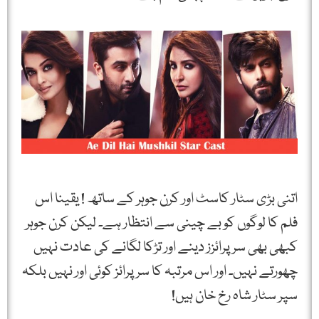
اتنی بڑی سٹار کاسٹ اور کرن جوہر کے ساتھ ! یقینا اس
فلم کا لوگوں کو بے چینی سے انتظار ہے۔ لیکن کرن جوہر
کبھی بھی سرپرائزز دینے اور تڑکا لگانے کی عادت نہیں
چھورتے نہیں۔ اور اس مرتبہ کا سرپرائز کوئی اور نہیں بلکہ
سپر سٹار شاہ رخ خان ہیں!