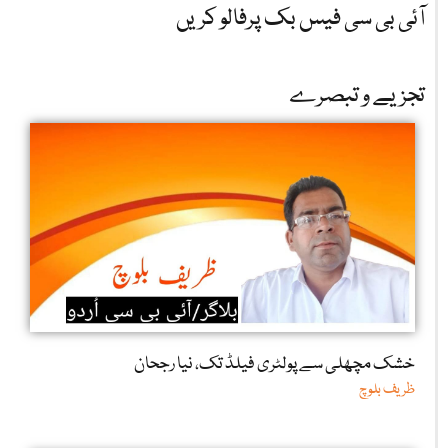
آئی بی سی فیس بک پرفالو کریں
تجزیے و تبصرے
خشک مچھلی سے پولٹری فیلڈ تک، نیا رجحان
ظریف بلوچ