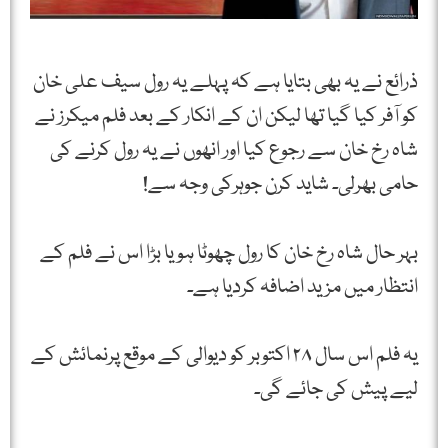
ذرائع نے یہ بھی بتایا ہے کہ پہلے یہ رول سیف علی خان
کو آفر کیا گیا تھا لیکن ان کے انکار کے بعد فلم میکرز نے
شاہ رخ خان سے رجوع کیا اور انھوں نے یہ رول کرنے کی
حامی بھرلی۔ شاید کرن جوہرکی وجہ سے!
بہر حال شاہ رخ خان کا رول چھوٹا ہو یا بڑا اس نے فلم کے
انتظار میں مزید اضافہ کردیا ہے۔
یہ فلم اس سال ۲۸ اکتوبر کو دیوالی کے موقع پرنمائش کے
لیے پیش کی جائے گی۔