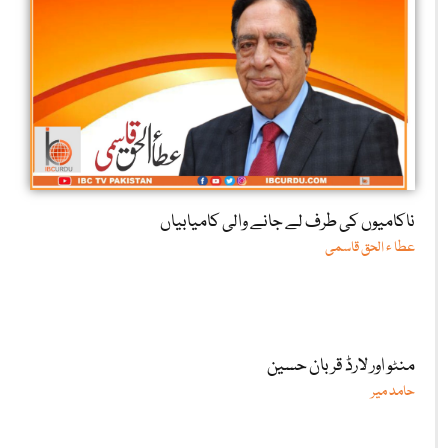
ناکامیوں کی طرف لے جانے والی کامیابیاں
عطا ء الحق قاسمی
منٹو اور لارڈ قربان حسین
حامد میر