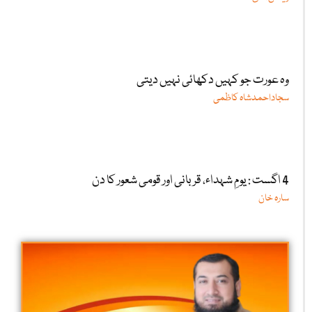
وہ عورت جو کہیں دکھائی نہیں دیتی
سجاداحمدشاہ کاظمی
4 اگست : یومِ شہداء، قربانی اور قومی شعور کا دن
سارہ خان