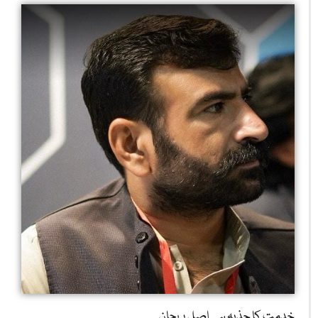
خدمت کا جذبہ ہی اصل پہچان