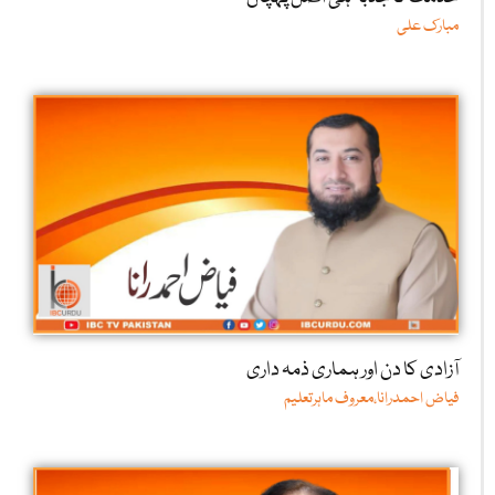
مبارک علی
آزادی کا دن اور ہماری ذمہ داری
فیاض احمدرانا،معروف ماہرتعلیم