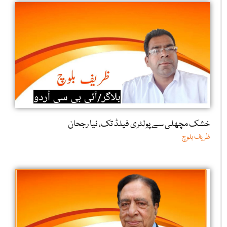
خشک مچھلی سے پولٹری فیلڈ تک، نیا رجحان
ظریف بلوچ