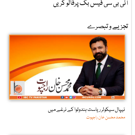
آئی بی سی فیس بک پرفالو کریں
تجزیے و تبصرے
نیپال سیکولر ریاست ہندوتوا کے نرغے میں
محمد محسن خان راجپوت