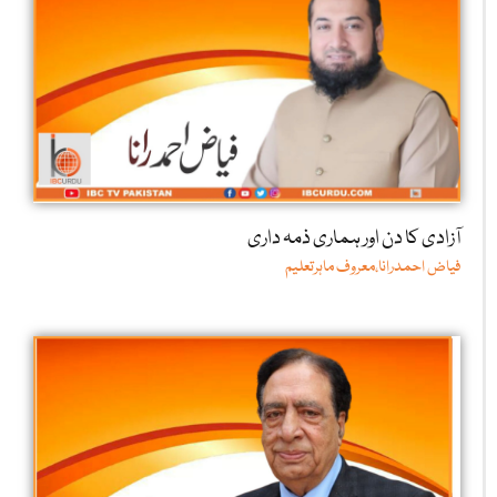
آزادی کا دن اور ہماری ذمہ داری
فیاض احمدرانا،معروف ماہرتعلیم