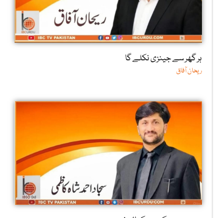
ہر گھر سے جینزی نکلے گا
ریحان آفاق