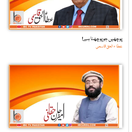
پوچھیں جو پوچھنا ہے!
عطا ء الحق قاسمی