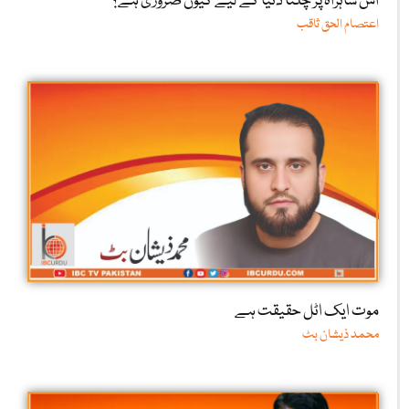
اس شاہراہ پر چلنا دنیا کے لیے کیوں ضروری ہے؟
اعتصام الحق ثاقب
موت ایک اٹل حقیقت ہے
محمد ذیشان بٹ