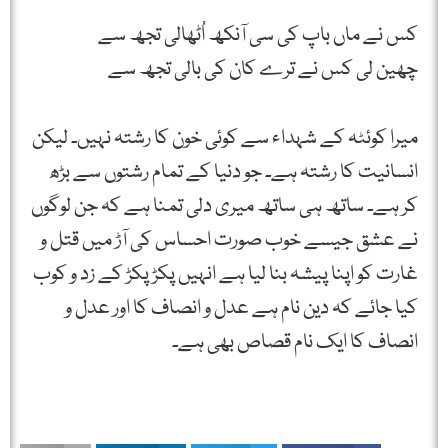
کس نے ماں باپ کی سی آنکھ اُٹھالی تجھ سے
چھین لی کس نے ترے کان کی بالی تجھ سے
میرا کوئٹہ کے شہداء سے کوئی خون کا رشتہ نہیں۔ لیکن
انسانیت کا رشتہ ہے۔ جو دنیا کے تمام رشتوں سے بڑھ
کر ہے۔ ساتھ ہی ساتھ میری دلی تمنا ہے کہ جن لوگوں
نے عشق جیسے خوب صورت احساس کی آڑ میں قتل و
غارت کو اپنا پیشہ بنا لیا ہے انہیں پکڑ پکڑ کے زد و کوب
کیا جائے کہ دین نام ہے عدل و انصاف کا اور عدل و
انصاف کا ایک نام قصاص بھی ہے۔