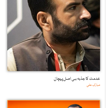
خدمت کا جذبہ ہی اصل پہچان
مبارک علی