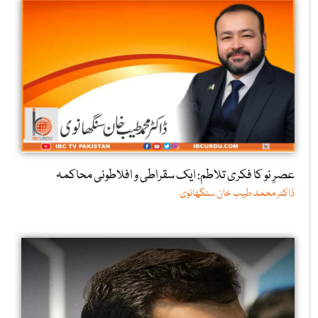
عصرِ نو کا فکری تلاطم: ایک سقراطی و افلاطونی محاکمہ
ڈاکٹر محمد طیب خان سنگھانوی