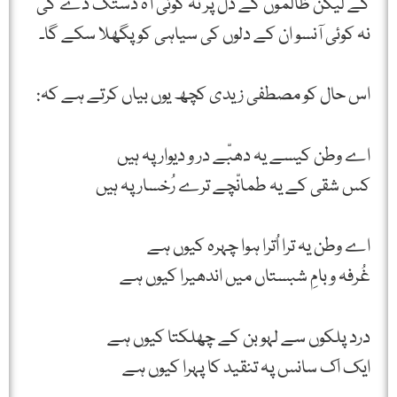
گے لیکن ظالموں کے دل پر نہ کوئی آہ دستک دے گی
نہ کوئی آنسو ان کے دلوں کی سیاہی کو پگھلا سکے گا۔
اس حال کو مصطفی زیدی کچھ یوں بیاں کرتے ہے کہ:
اے وطن کیسے یہ دھبّے در و دیوار پہ ہیں
کس شقی کے یہ طمانّچے ترے رُخسار پہ ہیں
اے وطن یہ ترا اُترا ہوا چہرہ کیوں ہے
غُرفہ و بامِ شبستاں میں اندھیرا کیوں ہے
درد پلکوں سے لہو بن کے چھلکتا کیوں ہے
ایک اک سانس پہ تنقید کا پہرا کیوں ہے