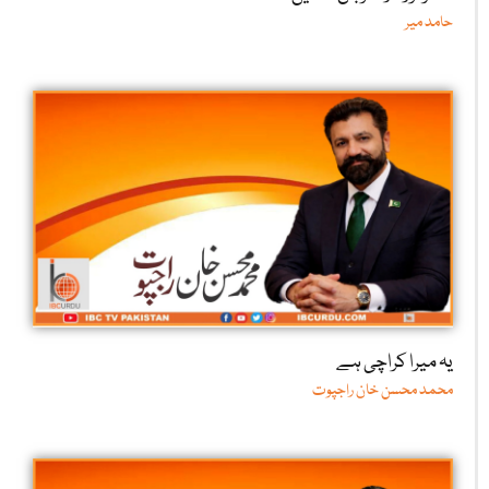
حامد میر
یہ میرا کراچی ہے
محمد محسن خان راجپوت