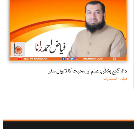
داتا گنج بخشؒ: علم اور محبت کا لازوال سفر
فیاض احمد رانا