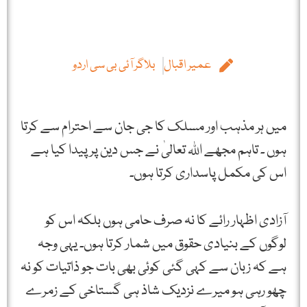
عمیر اقبال
بلاگر آئی بی سی اردو
میں ہر مذہب اور مسلک کا جی جان سے احترام سے کرتا
ہوں ۔ تاہم مجھے اللہ تعالیٰ نے جس دین پر پیدا کیا ہے
اس کی مکمل پاسداری کرتا ہوں۔
آزادی اظہار رائے کا نہ صرف حامی ہوں بلکہ اس کو
لوگوں کے بنیادی حقوق میں شمار کرتا ہوں۔ یہی وجہ
ہے کہ زبان سے کہی گئی کوئی بھی بات جو ذاتیات کو نہ
چھو رہی ہو میرے نزدیک شاذ ہی گستاخی کے زمرے