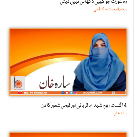
وہ عورت جو کہیں دکھائی نہیں دیتی
سجاداحمدشاہ کاظمی
4 اگست : یومِ شہداء، قربانی اور قومی شعور کا دن
سارہ خان