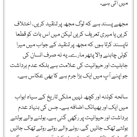
میں آتی ہے۔
مجھے پسند ہے کہ لوگ مجھ پر تنقید کریں، اختلاف
کریں یا میری تعریف کریں لیکن میں اس بات کو قطعا
ناپسند کرتا ہوں کہ مجھ پر تنقید کے جواب میں میرا
کوئی چاہنے والا پتھر مارے۔ یہ نہ صرف انسان کی
جاہلیت اور حیوانیت کی علامت ہے بلکہ عدم برداشت
جو اپنے آپ میں ایک بڑا جرم ہے کا بھی عکاس ہے۔
سانحہ کوئٹہ اور کچھ نہیں ملکی تاریخ کے سیاہ ابواب
میں ایک اور بھیانک اضافہ ہے۔ جس کی بنیاد عدم
برداشت اور حیوانیت پر رکھی گئی ہے۔ بولنے والے بولتے
بولتے تھک جائیں گے، رونے والے روتے روتے تھک جائیں