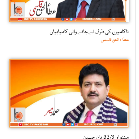
ناکامیوں کی طرف لے جانے والی کامیابیاں
عطا ء الحق قاسمی
منٹو اور لارڈ قربان حسین