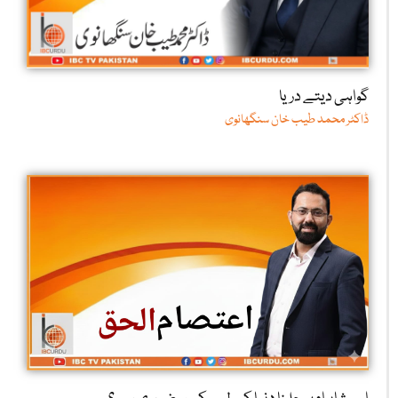
گواہی دیتے دریا
ڈاکٹر محمد طیب خان سنگھانوی