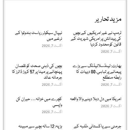
مزید تحاریر
ٹرمپ نے غیر امریکیوں کے بچوں
نیپال سیکولر ریاست ہندوتوا کے
کی پیدائش پر امریکی شہریت کے
نرغے میں
قانون کو محدود کردیا
اگست 7, 2026
اگست 7, 2026
بھارت: لینڈسلائیڈنگ سے بڑے
بچوں کی ذہنی صحت کو نقصان
پیمانے پر تباہی، 80 دیہات کا
پہنچانے پر میٹا پر 57 کروڑ ڈالرز کا
رابطہ منطقع
جرمانہ عائد
اگست 7, 2026
اگست 7, 2026
امریکا میں دل دہلا دینے والا واقعہ
کچرے میں خزانہ… حیران کن
واپسی
اگست 7, 2026
اگست 7, 2026
جرمنی سے پاکستانی طلبہ کے
ہڑپہ: 12 سالہ بچے سے مبینہ