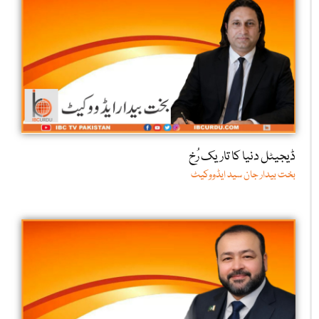
ڈیجیٹل دنیا کا تاریک رُخ
بخت بیدار جان سید ایڈووکیٹ