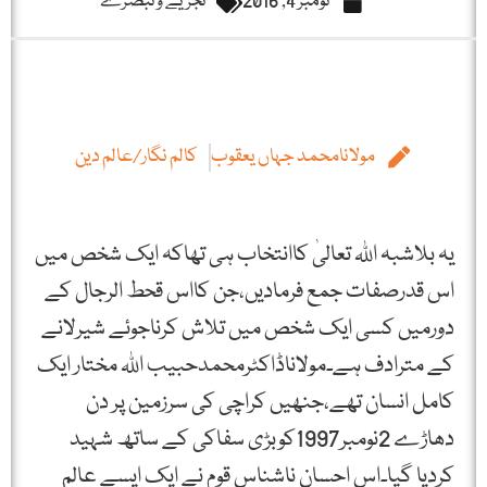
نومبر 4, 2016
تجزیے و تبصرے
مولانامحمد جہاں یعقوب
کالم نگار/عالم دین
یہ بلاشبہ اللہ تعالیٰ کاانتخاب ہی تھاکہ ایک شخص میں
اس قدرصفات جمع فرمادیں،جن کااس قحط الرجال کے
دورمیں کسی ایک شخص میں تلاش کرناجوئے شیرلانے
کے مترادف ہے۔مولاناڈاکٹرمحمدحبیب اللہ مختار ایک
کامل انسان تھے،جنھیں کراچی کی سرزمین پر دن
دھاڑے 2نومبر1997کوبڑی سفاکی کے ساتھ شہید
کردیا گیا۔اس احسان ناشناس قوم نے ایک ایسے عالم