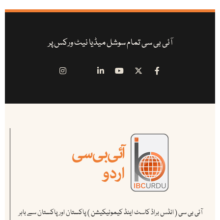
آئی بی سی تمام سوشل میڈیا نیٹ ورکس پر
آئی بی سی ( انڈس براڈ کاسٹ اینڈ کیمونیکیشن ) پاکستان اور پاکستان سے باہر