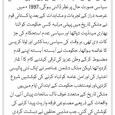
سیاسی صورت حال پر نظر ڈالنی ہوگی۔1997 ء میں
عرصہ دراز کے تجربات و مشاہدات کے بعد پاکستانی قوم
نے ملکی تاریخ میں پہلی مرتبہ کسی حکومت کو اتنا
بھاری مینڈیٹ دیاتھا اور سیاسی عدم استحکام کی جڑ
کاٹ دی تھی۔ ہر وقت کی سیاسی رساکشی اور لوٹا کریسی
کا خاتمہ ہواتھا۔ حکومت نے آہستہ آہستہ اپنے قدم
مضبوط کرکے وطن عزیز کی ترقی کیلئے کام کا آغاز
کردیا تھا،لیکن ملک دشمن عناصر نے ایک نئی پالیسی
اختیار کی اور امن عامہ کو تباہ کرنے کی کوششیں شروع
کردیںاور نومنتخب حکومت کے ابتدائی ایام میںہی
ملکی تاریخ کے متعدد خوف ناک سانحات پیش آئے۔ ان
واقعات کے ذریعے مصنوعی فرقہ واریت پیدا کرنے کی
کوشش کی گئی۔ جب مذہبی حلقوں نے دہشت گردی