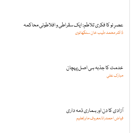
عصرِ نو کا فکری تلاطم: ایک سقراطی و افلاطونی محاکمہ
ڈاکٹر محمد طیب خان سنگھانوی
خدمت کا جذبہ ہی اصل پہچان
مبارک علی
آزادی کا دن اور ہماری ذمہ داری
فیاض احمدرانا،معروف ماہرتعلیم