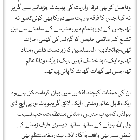
وفاضل کو بھی فرقہ وارایت کی بھینٹ چڑھانے سے گریز
نہ کیا،جس کا فرقہ واریت سے دورکا بھی کوئی تعلق نہ
تھا،جس کے دوراہتمام میں مدرسے کے سامنے سے اہل
تشیع کے ماتمی جلوس کو گزرنے کی کھلی اجازت
تھی،جواتحادبین المسلمین کا زبردست داعی ومناد
تھا،وہ ایک زاہد خشک نہیں ،ایک زیرک وداناعالم
تھا،جس نے گھاٹ گھاٹ کا پانی پیا تھا۔
ان کی صفات کوچند لفظوں میں بیان کرنامشکل ہے،وہ
ایک قابل عالم ومفتی ، ایک لائق گریجویٹ اورپی ایچ ڈی
ہولڈر، کامیاب مدرس ، مثالی منتظم،صاحب ِنسبت
ولی اللہ ہونے کے ساتھ ساتھ دوسری طرف زمانے کی
نبض سے بھی واقف وآگاہ ایک بیدارمغزمنتظم بھی