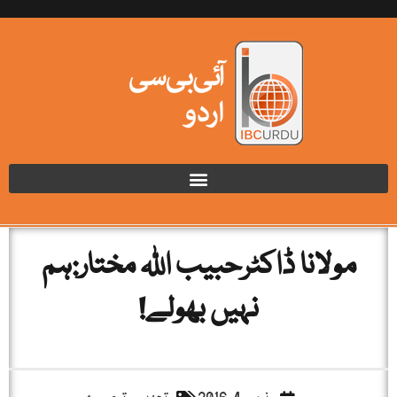
مولانا ڈاکٹرحبیب اللہ مختار:ہم
نہیں بھولے!