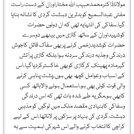
مولاناڈاکٹرمحمدحبیب اللہ مختاراوران کے دست ِراست
مفتی عبدالسمیع کوبدترین دہشت گردی کا نشانہ بنایا
گیا،سفاکی کی انتہایہ تھی کہ ان دونوں حضرات
کوشہیداوران کے ساتھ گاڑی میں بیٹھے دوسرے
حضرات کوشدیدزخمی کرنے پربھی سفاک قاتل کاجوش
ِدرندگی وجذبہ درندگی سردنہ ہوا،بلکہ گاڑی پرآتش
گیرمادہ پھینک کرگاڑی کوبھی خاکسترکردیاگیا،اس
کے اسباب وعوامل کچھ بھی ہوں،پشت پناہی کرنے
والی قوت کوئی بھی ہو،استعمال ہونے والاہاتھ کسی
کابھی ہو،مگریہ طے شدہ بات تھی کہ اس درندگی
وسفاکی کابنیادی مقصد ملک میں لوگوں کو مذہبی
دہشت گردی کی بنیاد پر سڑکوں پر لاناتھا،اس کے لیے
کراچی کاانتخاب کرنے والے اس شہرکی اہمیت سے بہ