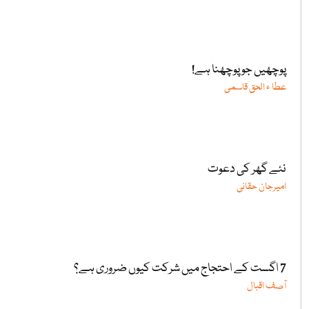
پوچھیں جو پوچھنا ہے!
عطا ء الحق قاسمی
نئے گھر کی دعوت
امیرجان حقانی
7 اگست کے احتجاج میں شرکت کیوں ضروری ہے؟
آصف اقبال