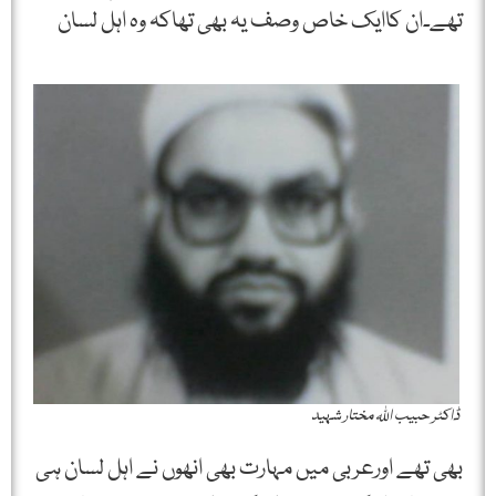
تھے۔ان کاایک خاص وصف یہ بھی تھاکہ وہ اہل لسان
ڈاکٹر حبیب اللہ مختار شہید
بھی تھے اورعربی میں مہارت بھی انھوں نے اہل لسان ہی