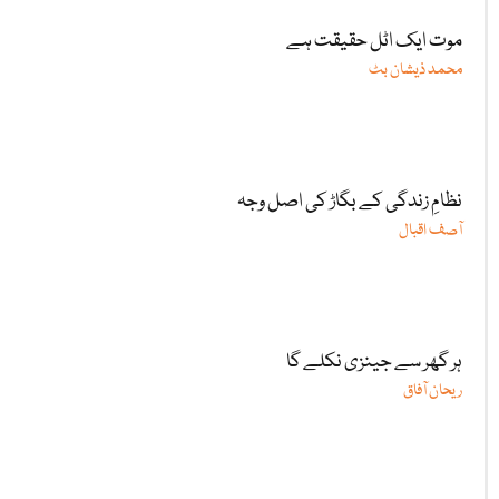
موت ایک اٹل حقیقت ہے
محمد ذیشان بٹ
نظامِ زندگی کے بگاڑ کی اصل وجہ
آصف اقبال
ہر گھر سے جینزی نکلے گا
ریحان آفاق