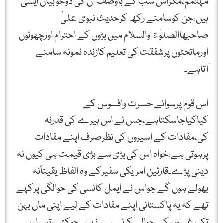
مہتمم،مگراس سب کے باوصف ان کی دوخوبیاں ایسی
ہیں،جن کوسامنے رکھ کرحدیث نبوی علیٰ
صاحبھاالصلوٰة والسلام میں بڑوں کے احترام اورچھوٹوں
اورماتحتوں پرشفقت کی تعلیم کازندہ نمونہ سامنے
آتاہے۔
اس قوم پرسوائے حسرت وافسوس کے
کیاکیاجاسکتاہے،جس نے اس ہیرے کی قدرنہ
کی،مفادات کے اسیروں کی نظرصرف اپنے مفادات
پرہوتی ہے،خواہ اس کی بڑی سے بڑی قیمت ہی کیوں نہ
دینی پڑے۔قارئین امریکی سفیرکے وہ الفاظ یقیناًنہ
بھولے ہوں گے جواس نے ایمل کانسی کی حوالگی پرکہے
تھے کہ یہ پاکستانی اپنے مفادات کے لیے اپنی ماں بہن
تک غیروں کے حوالے کرنے سے نہیں چوکتے،تب اس