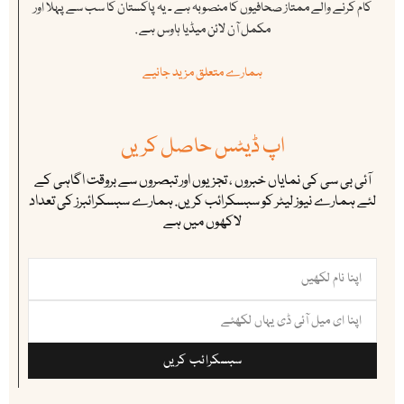
کام کرنے والے ممتاز صحافیوں کا منصوبہ ہے ۔ یہ پاکستان کا سب سے پہلا اور
مکمل آن لائن میڈیا ہاوس ہے .
ہمارے متعلق مزید جانیے
اپ ڈیٹس حاصل کریں
آئی بی سی کی نمایاں خبروں ، تجزیوں اور تبصروں سے بروقت اگاہی کے
لئے ہمارے نیوز لیٹر کو سبسکرائب کریں. ہمارے سبسکرائبرز کی تعداد
لاکھوں میں ہے
سبسکرائب کریں