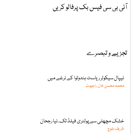
آئی بی سی فیس بک پرفالو کریں
تجزیے و تبصرے
نیپال سیکولر ریاست ہندوتوا کے نرغے میں
محمد محسن خان راجپوت
خشک مچھلی سے پولٹری فیلڈ تک، نیا رجحان
ظریف بلوچ