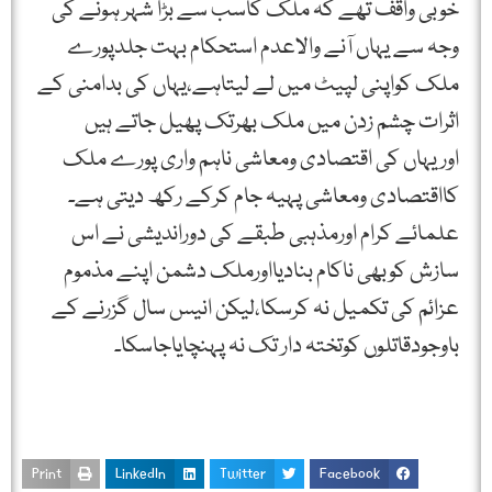
خوبی واقف تھے کہ ملک کاسب سے بڑا شہر ہونے کی
وجہ سے یہاں آنے والاعدم استحکام بہت جلدپورے
ملک کواپنی لپیٹ میں لے لیتاہے،یہاں کی بدامنی کے
اثرات چشم زدن میں ملک بھرتک پھیل جاتے ہیں
اوریہاں کی اقتصادی ومعاشی ناہم واری پورے ملک
کااقتصادی ومعاشی پہیہ جام کرکے رکھ دیتی ہے۔
علمائے کرام اورمذہبی طبقے کی دوراندیشی نے اس
سازش کوبھی ناکام بنادیااورملک دشمن اپنے مذموم
عزائم کی تکمیل نہ کرسکا،لیکن انیس سال گزرنے کے
باوجودقاتلوں کوتختہ دار تک نہ پہنچایاجاسکا۔
Print
LinkedIn
Twitter
Facebook