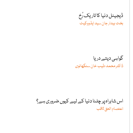
ڈیجیٹل دنیا کا تاریک رُخ
بخت بیدار جان سید ایڈووکیٹ
گواہی دیتے دریا
ڈاکٹر محمد طیب خان سنگھانوی
اس شاہراہ پر چلنا دنیا کے لیے کیوں ضروری ہے؟
اعتصام الحق ثاقب