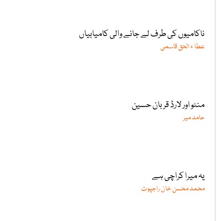
ناکامیوں کی طرف لے جانے والی کامیابیاں
عطا ء الحق قاسمی
منٹو اور لارڈ قربان حسین
حامد میر
یہ میرا کراچی ہے
محمد محسن خان راجپوت