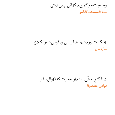
وہ عورت جو کہیں دکھائی نہیں دیتی
سجاداحمدشاہ کاظمی
4 اگست : یومِ شہداء، قربانی اور قومی شعور کا دن
سارہ خان
داتا گنج بخشؒ: علم اور محبت کا لازوال سفر
فیاض احمد رانا