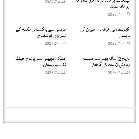
پہنچانے پر میٹا پر 57 کروڑ ڈالرز کا
اگست 7, 2026
جرمانہ عائد
اگست 7, 2026
کچرے میں خزانہ… حیران کن
جرمنی سے پاکستانی طلبہ کے
واپسی
لیے بڑی خوشخبری
اگست 7, 2026
اگست 7, 2026
ہڑپہ: 12 سالہ بچے سے مبینہ
خشک مچھلی سے پولٹری فیلڈ
زیادتی، 3 ملزمان گرفتار
تک، نیا رجحان
اگست 7, 2026
اگست 7, 2026