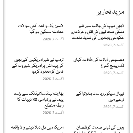
مزید تحاریر
ڈیجی میپ کی جانب سے غیر
لاہور: ایک واقعہ، کئی سوالات
ملکی صحافیوں کی نقل و حرکت پر
معاملہ سنگین ہو گیا
حکومتی پابندیوں کی شدید مذمت
اگست 7, 2026
اگست 7, 2026
مصنوعی ذہانت کی طاقت، کہاں
ٹرمپ نے غیر امریکیوں کے بچوں
تک پہنچ گئی؟
کی پیدائش پر امریکی شہریت کے
قانون کو محدود کردیا
اگست 7, 2026
اگست 7, 2026
نیپال سیکولر ریاست ہندوتوا کے
بھارت: لینڈسلائیڈنگ سے بڑے
نرغے میں
پیمانے پر تباہی، 80 دیہات کا
رابطہ منطقع
اگست 7, 2026
اگست 7, 2026
بچوں کی ذہنی صحت کو نقصان
امریکا میں دل دہلا دینے والا واقعہ