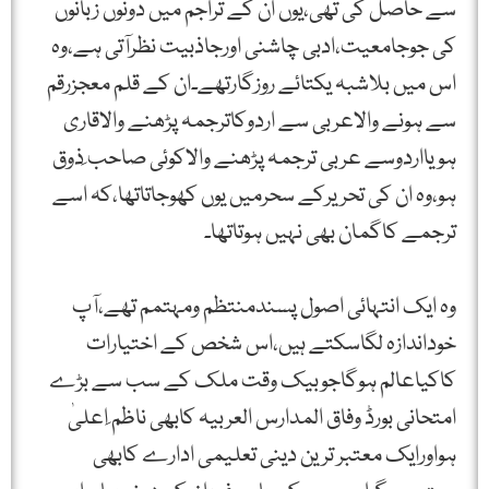
سے حاصل کی تھی،یوں ان کے تراجم میں دونوں زبانوں
کی جوجامعیت،ادبی چاشنی اورجاذبیت نظرآتی ہے،وہ
اس میں بلاشبہ یکتائے روزگارتھے۔ان کے قلم معجزرقم
سے ہونے والاعربی سے اردوکاترجمہ پڑھنے والاقاری
ہویااردوسے عربی ترجمہ پڑھنے والاکوئی صاحب ِذوق
ہو،وہ ان کی تحریرکے سحرمیں یوں کھوجاتاتھا،کہ اسے
ترجمے کاگمان بھی نہیں ہوتاتھا۔
وہ ایک انتہائی اصول پسندمنتظم ومہتمم تھے،آپ
خوداندازہ لگاسکتے ہیں،اس شخص کے اختیارات
کاکیاعالم ہوگاجوبیک وقت ملک کے سب سے بڑے
امتحانی بورڈ وفاق المدارس العربیہ کابھی ناظم ِاعلیٰ
ہواورایک معتبر ترین دینی تعلیمی ادارے کابھی