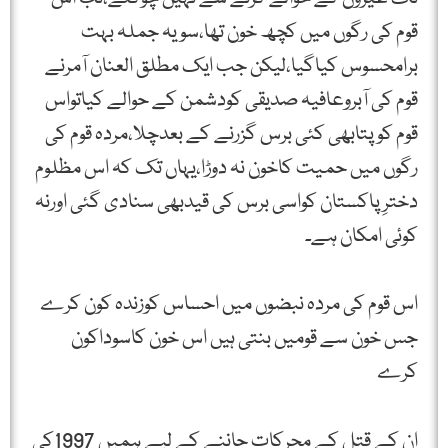
قوم کی رگوں میں کچھ خون تھا،سویہ جملہ بہت
برامحسوس کیاگیا،لیکن جب ایک مطلق العنان آمرنے
قوم کی آبروعافیہ صدیقی کودشمن کے حوالے کیاتواس
قوم کوپتابھی کئی برس گزرنے کے بعدچلا،مردہ قوم کی
رگوں میں حمیت کاخون نہ دوڑا،یہاں تک کہ اس مظلوم
دخترِپاکستان کواسی برس کی قیدبھی سنادی گئی اورنہ
کوئی امکان ہے۔
اس قوم کی مردہ نبضوں میں احساس کوزندہ کون کرے
جس خون سے قومیں بنتی ہیں اس خون کاسوداکون
کرے
ان کے قتل کے محرکات جاننے کے لیے ہمیں 1997کی