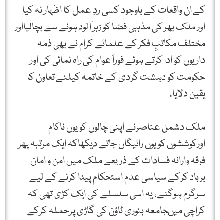
کے ان واقعات کے باوجود کسی ردِ عمل کا اظہار نہ کیا
اور ملک بھر کی مذہبی فضا کو زہر آلود ہونے سے بچالیااور
مختلف مکاتبِ فکر کے علمائے کرام نے بھی ذمہ
داریوں کو ادا کرتے ہوئے فوراً عوام کی راہ نمائی کی اور
حکومت کو دہشت گردی کے خاتمہ کیلئے تعاون کا
یقین دلایا،
ملک دشمن عناصرنے اپنی چالوں کویوں ناکام
اورکوششوں کویوں رائیگاں جاتے دیکھاکہ ایک مرتبہ پھر
فرقہ وارانہ فسادات کے ذریعے ملک میں امن و امان
برباد کرکے سیاسی عدم استحکام پیدا کرنے کے لیے
سرگرم ہوگئے، یہ اسی سلسلے کی ایک کڑی تھی کہ
کراچی میںجامعہ بنوری ٹاؤن کی گاڑی پرحملہ کرکے