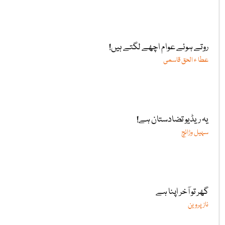
روتے ہوئے عوام اچھے لگتے ہیں!
عطا ء الحق قاسمی
یہ ریڈیو تضادستان ہے!
سہیل وڑائچ
گھر تو آخر اپنا ہے
ناز پروین