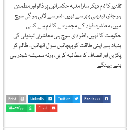
تقدیر کا نام دیکر سارا ملبہ حکمرانوں پر ڈالو اور مطمئن
ہو جائو، تبدیلی باہر سے نہیں اندر سے لانی ہو گی سوچ
میں، معاشرہ افراد کے مجموعے کا نام ہے کسی
حکومت کا نہیں، انفرادی سوچ ہی معاشرتی تبدیلی کی
بنیاد ہے اپنی طاقت کو پہچانیں سوال اٹھائیں، ظالم کو
پکڑیں اور انصاف کا مطالبہ کریں، ورنہ ہمیشہ شودر ہی
بنے رہینگے
Print
LinkedIn
Twitter
Facebook
WhatsApp
Email