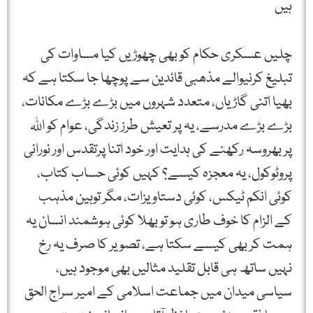
ہیں
چلیں عسکری حکام کو بھی چھوڑیں کیا مساوات کی
تبلیغ کرنیوالے مذھبی قائدین سے پوچھا جا سکتا ہے کہ
بھیا اتنی گاڑیاں، متعدد شہروں میں بڑے بڑے مکانات،
بڑے بڑے مدرسے، یہ پر تعیش طرز زندگی، عوام کو اللہ
پر بھروسہ رکھنے کی ہدایت اور خود اتنا پرتقدس اور نورانی
پروٹوکول، یہ معجزہ کیسے؟ کہیں کوئی حساب کتاب،
کوئی انکم ٹیکس، کوئی دستاویزات، مگر توہین مذہب
کے الزام کا خوف طاری ہو تو بھلا کوئی ہوشمند انسان یہ
ہمت کر بھی کیسے سکتا ہے، تصویر کا صرف یہ رخ
نہیں ساتھ ہی قابل تقلید مثالیں بھی موجود ہیں،
سیاسی میدان میں جماعت اسلامی کے امیر سراج الحق