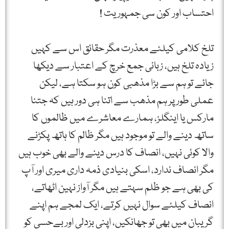
احتساب اور کون سی جمہوریت !
تلخ کلامی کیلئے معذرت مگر حقائق اس سے کہیں
زیادہ تلخ ہیں، زبانی جمع خرچ کے اعتبار سے دیکھا
جائے تو ہم سے بڑا مذھبی کون ہو سکتا ہے، لیکن
عملی طور پر ہم مذھب سے اتنا ہی دور ہیں کہ جتنا
مارکس یا اینگلز، ہمارے معاشرے میں ظالموں کا
ساتھ دینے والے تو موجود ہیں مگر ظالم کا ہاتھ پکڑنے
والا کوئی نہیں، انصاف کا درس دینے والے بھی خوب ہیں
مگر انصاف ندارد، اسکی بنیادی ذمہ داری میری اور آپ
کی بھی ہے جو ظلم سہتے ہیں مگر آواز نہین اٹھاتے،
انصاف کیلئے سوال نہیں کرتے، ایک لمجے ہم اپنے
گریبان میں بھی تو جھانکیں، اپنی بزدلی اور بےحسی کو