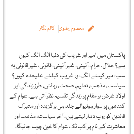
معصوم رضوی
کالم نگار
پاکستان میں امیر اور غریب کی دنیا الگ الگ کیوں
ہے؟ حلال، حرام، آئینی، غیر آئینی، قانونی، غیر قانونی یہ
سب امیر کیلئے الگ اور غریب کیلئے علیحدہ کیوں؟
سیاست، مذھب، تعلیم، صحت، رہائش، طرز زندگی اور
اولاد غرض ہر مقام پر زندگی تقسیم نظر آتی ہے، عوام کے
کندھوں پر سوار ہونیوالے جلد ہی برگزیدہ اور متبرک
قائدین کو روپ دھار لیتے ہیں، آخر سیاست، مذھب اور
معاشرت کے نام پر کب تک عوام کا خون چوسا جائیگا،