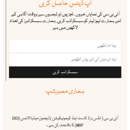
اپ ڈیٹس حاصل کریں
آئی بی سی کی نمایاں خبروں ، تجزیوں اور تبصروں سے بروقت اگاہی کے
لئے ہمارے نیوز لیٹر کو سبسکرائب کریں. ہمارے سبسکرائبرز کی تعداد
لاکھوں میں ہے
سبسکرائب کریں
ہماری ممبرشپ
آئی بی سی ( انڈس براڈ کاسٹ اینڈ کیمونیکیشن ) ڈیجٹیل میڈیاالائنس (DIGI
MAP) کا باقاعدہ رکن ہے ۔