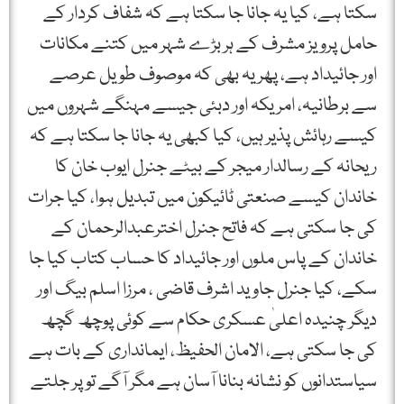
سکتا ہے، کیا یہ جانا جا سکتا ہے کہ شفاف کردار کے
حامل پرویز مشرف کے ہر بڑے شہر میں کتنے مکانات
اور جائیداد ہے، پھر یہ بھی کہ موصوف طویل عرصے
سے برطانیہ، امریکہ اور دبئی جیسے مہنگے شہروں میں
کیسے رہائش پذیر ہیں، کیا کبھی یہ جانا جا سکتا ہے کہ
ریحانہ کے رسالدار میجر کے بیٹے جنرل ایوب خان کا
خاندان کیسے صنعتی ٹائیکون میں تبدیل ہوا، کیا جرات
کی جا سکتی ہے کہ فاتح جنرل اخترعبدالرحمان کے
خاندان کے پاس ملوں اور جائیداد کا حساب کتاب کیا جا
سکے، کیا جنرل جاوید اشرف قاضی ، مرزا اسلم بیگ اور
دیگر چنیدہ اعلیٰ عسکری حکام سے کوئی پوچھ گچھ
کی جا سکتی ہے، الامان الحفیظ، ایمانداری کے بات ہے
سیاستدانوں کو نشانہ بنانا آسان ہے مگر آگے تو پر جلتے