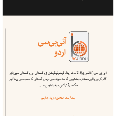
آئی بی سی ( انڈس براڈ کاسٹ اینڈ کیمونیکیشن ) پاکستان اور پاکستان سے باہر
کام کرنے والے ممتاز صحافیوں کا منصوبہ ہے ۔ یہ پاکستان کا سب سے پہلا اور
مکمل آن لائن میڈیا ہاوس ہے .
ہمارے متعلق مزید جانیے