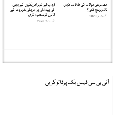
مصنوعی ذہانت کی طاقت، کہاں
ٹرمپ نے غیر امریکیوں کے بچوں
تک پہنچ گئی؟
کی پیدائش پر امریکی شہریت کے
قانون کو محدود کردیا
اگست 7, 2026
اگست 7, 2026
آئی بی سی فیس بک پرفالو کریں