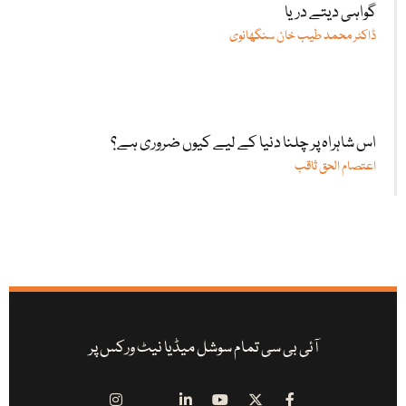
گواہی دیتے دریا
ڈاکٹر محمد طیب خان سنگھانوی
اس شاہراہ پر چلنا دنیا کے لیے کیوں ضروری ہے؟
اعتصام الحق ثاقب
آئی بی سی تمام سوشل میڈیا نیٹ ورکس پر