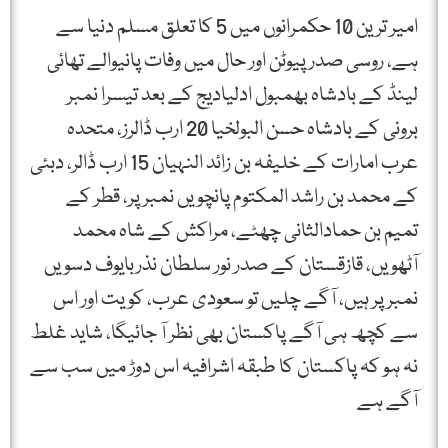
امیر ترین 10 حکمرانوں میں 5 کا تعلق مسلم دنیا سے
ہے، روسی صدر پیوٹن اور حال میں وفات پانیوالے تھائی
لینڈ کے بادشاہ بھمبول ادلیادیج کے بعد تیسرا نمبر
برونی کے بادشاہ حسن البولخیا 20 ارب ڈالرز، متحدہ
عرب امارات کے خلیفہ بن زائد النہیان 15 ارب ڈالر، دبئی
کے محمد بن راشد المکتوم پانچویں نمبر پر، قطر کے
تمیم بن حمادالثانی چھٹے، مراکش کے شاہ محمد
آٹھویں، قازقستان کے صدر نور سلطان نذربایوف دسویں
نمبر پر ہیں، آگے چلیں تو سعودی عرب، کویت اور اس
سے کچھ ہی آگے پاکستان بھی نظر آ جائیگا، شاید غلط
نہ ہو کہ پاکستان کا طبقہ اشرافیہ اس دوڑ میں سب سے
آگے ہے