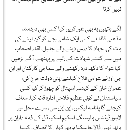
نہیں کرتا
لگے ہاتھوں یہ بھی غور کریں کیا کسی بھی دردمند
مذھبی قائد نے کسی ایک شامی بچے کو گود لینے کی
بات کی، جہاد کا درس دینے والے جلیل القدر اصحاب
میں سے کتنے شہادت کے رتبے پر پہنچے، آگے بڑھیں
کیا عوام کا دکھ درد رکھنے والے سماجی کارکنان اور این
جی اوز نے عوامی فلاح کیلئے اپنی دولت خرچ کی،
عمران خان کے کینسر اسپتال کو چھوڑ کر کیا کسی
سیاستدان نے کوئی عظیم فلاحی ادارہ قائم کیا، معاف
کیجئے گا پانامہ لیکس، این ایل سی، سرے محل اور
لاہور ڈیفنس ہائوسنگ اسکیم اسکینڈل کے ذمہ داران پر
ہاتھ نہیں ڈالا جا سکتا تو پھر کہاں کا انصاف، کیسا