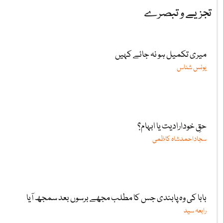
تجزیے و تبصرے
میری تکمیل ہو نہ جائے کہیں
یونس شناس
حقِ خودارادیت یا ابہام؟
سجاداحمدشاہ کاظمی
بابا کی وہ پابندی جس کا مطلب مجھے برسوں بعد سمجھ آیا
رابعہ سید