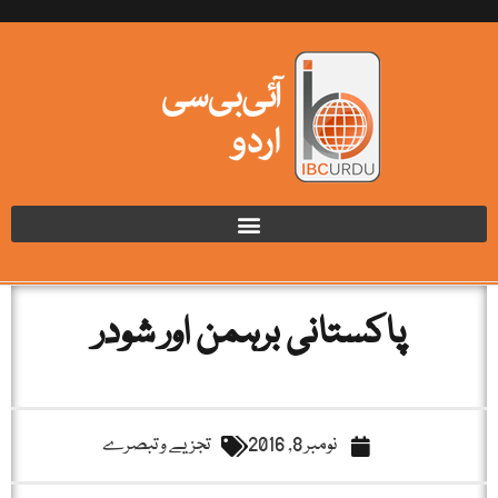
پاکستانی برہمن اور شودر
نومبر 8, 2016
تجزیے و تبصرے