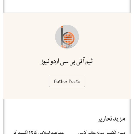
ٹیم آئی بی سی اردو نیوز
Author Posts
مزید تحاریر
میری تکمیل ہو نہ جائے کہیں
جماعت اسلامی کا 16 اگست کو