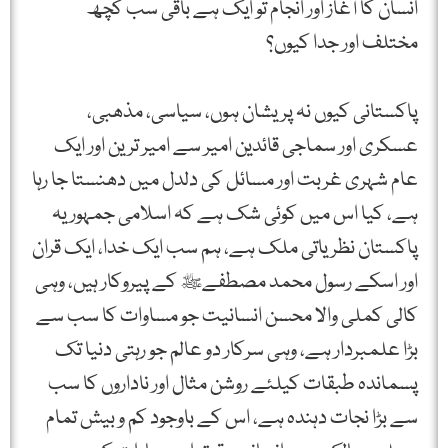
انسان کا آغاز اور انجام تو ایک ہے باقی سب کچھ
مختلف اور جدا کیوں؟
پاکستانی کیوں نہ پریشان ہوں، سیاسی، مذھبی،
عسکری اور سماجی قائدین امیر سے امیر ترین اور ایک
عام شہری غربت اور مسائل کی دلدل میں دھنستا جا رہا
ہے، کیا اس میں کوئی شک ہے کہ اسلامی جمہوریہ
پاکستان نظریاتی ملک ہے، ہم سب ایک خدا، ایک قران
اور اسکے رسول محمد مصطفےﷺ کے پیروکار ہیں، وہی
کالی کملی والا محسن انسانیت جو مساوات کا سب سے
بڑا علمبردار ہے، وہی سرکار دو عالم جو رہتی دنیا تک
پسماندہ طبقات کیلئے روشن مثال اور ناداروں کا سب
سے بڑا نجات دہندہ ہے، اس کے باوجود کم و بیش تمام