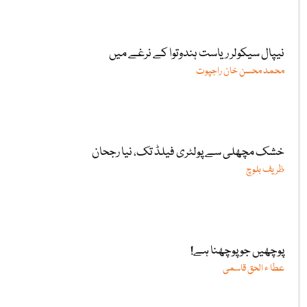
نیپال سیکولر ریاست ہندوتوا کے نرغے میں
محمد محسن خان راجپوت
خشک مچھلی سے پولٹری فیلڈ تک، نیا رجحان
ظریف بلوچ
پوچھیں جو پوچھنا ہے!
عطا ء الحق قاسمی