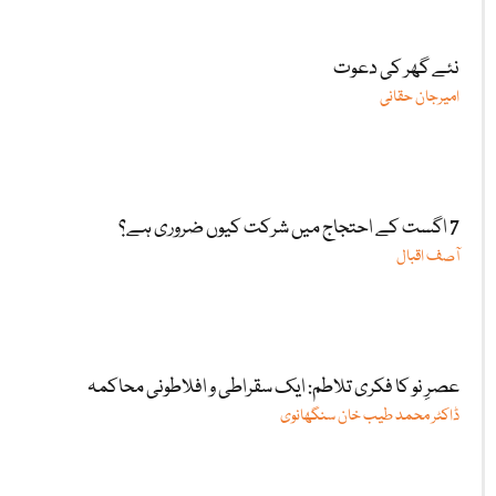
نئے گھر کی دعوت
امیرجان حقانی
7 اگست کے احتجاج میں شرکت کیوں ضروری ہے؟
آصف اقبال
عصرِ نو کا فکری تلاطم: ایک سقراطی و افلاطونی محاکمہ
ڈاکٹر محمد طیب خان سنگھانوی