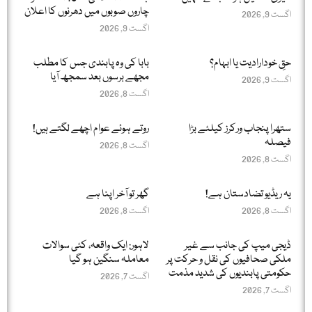
چاروں صوبوں میں دھرنوں کا اعلان
اگست 9, 2026
اگست 9, 2026
حقِ خودارادیت یا ابہام؟
بابا کی وہ پابندی جس کا مطلب
مجھے برسوں بعد سمجھ آیا
اگست 9, 2026
اگست 8, 2026
ستھرا پنجاب ورکرز کیلئے بڑا
روتے ہوئے عوام اچھے لگتے ہیں!
فیصلہ
اگست 8, 2026
اگست 8, 2026
یہ ریڈیو تضادستان ہے!
گھر تو آخر اپنا ہے
اگست 8, 2026
اگست 8, 2026
ڈیجی میپ کی جانب سے غیر
لاہور: ایک واقعہ، کئی سوالات
ملکی صحافیوں کی نقل و حرکت پر
معاملہ سنگین ہو گیا
حکومتی پابندیوں کی شدید مذمت
اگست 7, 2026
اگست 7, 2026