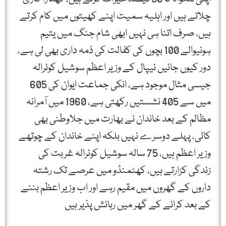
چلاتے ہیں اور اہلیہ سمیت اپنے کھیتوں میں کام کرتے
ہیں، صرف اتنا ہی نہیں ابھی شام جنگ میں یتیم
ہونیوالے 100 بچوں کی کفالت کی ذمہ داری بھی لی ہے،
دور کیوں جائیں نیپال کے وزیر اعظم سوشیل کوئرالہ
جیسی مثال موجود ہے، انکی جماعت ایوان کی 605
میں سے 405 نشستیں رکھتی ہے، 1960 میں آمرانہ
مظالم کے بعد خاندان نے بھارت میں جلاوطنی بھی
کاٹی، پہلے دوسرے نہیں بلکہ اپنے خاندان کے چوتھے
وزیر اعظم ہیں، 75 سالہ سوشیل کوئرالہ غربت کی
زندگی کزارتے ہیں، کھٹمنڈو میں عرصے تک رشتہ
داروں کے گھروں میں مقیم رہے اور اب وزیر اعظم بننے
کے بعد کرائے کے گھر میں رہائش پذیر ہیں