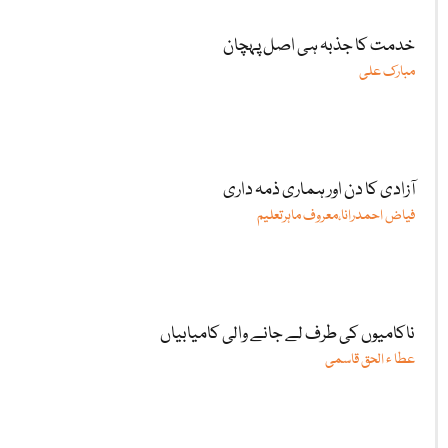
خدمت کا جذبہ ہی اصل پہچان
مبارک علی
آزادی کا دن اور ہماری ذمہ داری
فیاض احمدرانا،معروف ماہرتعلیم
ناکامیوں کی طرف لے جانے والی کامیابیاں
عطا ء الحق قاسمی