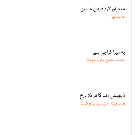
منٹو اور لارڈ قربان حسین
حامد میر
یہ میرا کراچی ہے
محمد محسن خان راجپوت
ڈیجیٹل دنیا کا تاریک رُخ
بخت بیدار جان سید ایڈووکیٹ