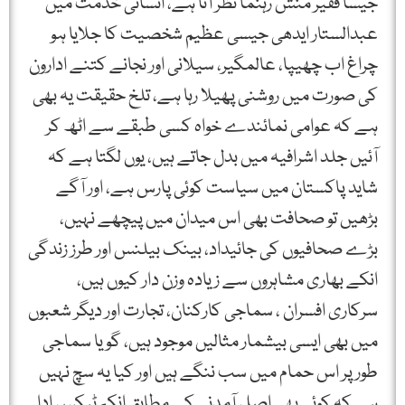
جیسا فقیر منش رہنما نظر آتا ہے، انسانی خدمت میں
عبدالستار ایدھی جیسی عظیم شخصیت کا جلایا ہو
چراغ اب چھیپا، عالمگیر، سیلانی اور نجانے کتنے ادارون
کی صورت میں روشنی پھیلا رہا ہے، تلخ حقیقت یہ بھی
ہے کہ عوامی نمائندے خواہ کسی طبقے سے اٹھ کر
آئیں جلد اشرافیہ میں بدل جاتے ہیں، یوں لگتا ہے کہ
شاید پاکستان میں سیاست کوئی پارس ہے، اور آگے
بڑھیں تو صحافت بھی اس میدان میں پیچھے نہیں،
بڑے صحافیوں کی جائیداد، بینک بیلنس اور طرز زندگی
انکے بھاری مشاہروں سے زیادہ وزن دار کیوں ہیں،
سرکاری افسران ، سماجی کارکنان، تجارت اور دیگر شعبوں
میں بھی ایسی بیشمار مثالیں موجود ہیں، گویا سماجی
طور پر اس حمام میں سب ننگے ہیں اور کیا یہ سچ نہیں
ہے کہ کوئی بھی اصل آمدنی کے مطابق انکم ٹیکس ادا