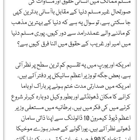
مسلم ممالک میں انسانی حقوق اور مساوات کی
صورتحال غیر مسلم دنیا کے مقابل باآسانی بدترین کہی
جا سکتی ہے، تو سوال یہ ہے کہ دنیا کے بہترین مذھب
کو ماننے والے عملدرامد سے دور کیوں، پوری مسلم دنیا
میں امیر اور غریب کے حقوق میں اتنا فرق کیوں ہے؟
امریکہ اور یورپ میں یہ تقسیم کم ترین سطح پر نظر آتی
ہے، بعض جگہ تو وزیر اعظم سائیکل پر دفتر آتے ہیں،
امریکہ میں صدارتی مدت ختم ہونے پر باراک اوباما
کرائے کا مکان ڈھونڈتے اور بطور وکیل دوبارہ کیرئر شروع
کرنے میں کی فکر میں ہیں، برطانیہ میں مستعفی وزیر
اعظم ڈیوڈ کیمرون 10 ڈائوننگ سے اپنا ذاتی سامان
ڈھوتے نظر آتے ہیں، یوراگوئے کے صدر ہوزے موخیکا
اپنی تنخواہ کا 90 فیصد خیرات کرتے ہیں، کھٹارا گاڑی