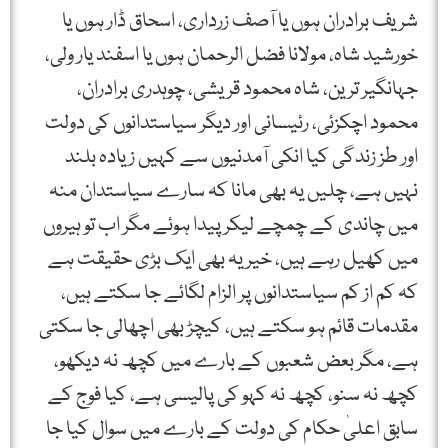
شریف برادران ہوں یا آصف زرداری، اسحاق ڈار ہوں یا
خورشید شاہ، مولانا فضل الرحمان ہوں یا اسفند یار ولی،
جہانگیر ترین، شاہ محمود قریشی، چوہدری برادران،
محمود اچکزئی، رئیسانی اور دیگر سیاستدانوں کی دولت
اور طز زندگی کیا انکی آمدنیوں سے کہیں زیادہ بلند
نہیں ہے، چلیں یہ بھی مانا کہ سارے سیاستدان منہ
میں چاندی کے چمچے لیکر پیدا ہوئے مگر اب تو ہیروں
میں کھیل رہے ہیں، خیر یہ بھی ایک بڑی حقیقت ہے
کہ کم از کم سیاستدانوں پر الزام لگائے جا سکتے ہیں،
مقدمات قائم ہو سکتے ہیں، کیچڑ بھی اچھالی جا سکتی
ہے، مگر بعض شعبوں کے بارے میں کچھ نہ دیکھو،
کچھ نہ سنو، کچھ نہ کہو کی پالیسی ہے، کیا فوج کے
سابق اعلیٰ حکام کی دولت کے بارے میں سوال کیا جا